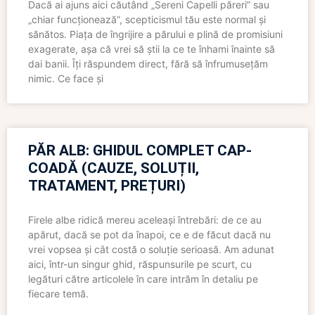
Dacă ai ajuns aici căutând „Sereni Capelli păreri” sau
„chiar funcționează”, scepticismul tău este normal și
sănătos. Piața de îngrijire a părului e plină de promisiuni
exagerate, așa că vrei să știi la ce te înhami înainte să
dai banii. Îți răspundem direct, fără să înfrumusețăm
nimic. Ce face și
PĂR ALB: GHIDUL COMPLET CAP-
COADĂ (CAUZE, SOLUȚII,
TRATAMENT, PREȚURI)
Firele albe ridică mereu aceleași întrebări: de ce au
apărut, dacă se pot da înapoi, ce e de făcut dacă nu
vrei vopsea și cât costă o soluție serioasă. Am adunat
aici, într-un singur ghid, răspunsurile pe scurt, cu
legături către articolele în care intrăm în detaliu pe
fiecare temă.