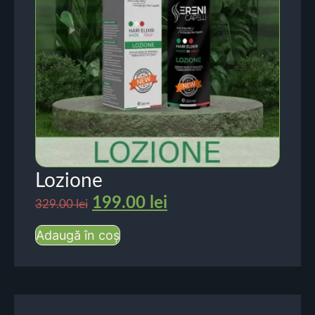
Lozione
199.00
lei
329.00
lei
Adaugă în coș