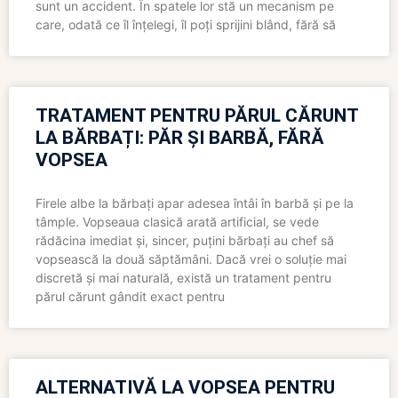
sunt un accident. În spatele lor stă un mecanism pe
care, odată ce îl înțelegi, îl poți sprijini blând, fără să
TRATAMENT PENTRU PĂRUL CĂRUNT
LA BĂRBAȚI: PĂR ȘI BARBĂ, FĂRĂ
VOPSEA
Firele albe la bărbați apar adesea întâi în barbă și pe la
tâmple. Vopseaua clasică arată artificial, se vede
rădăcina imediat și, sincer, puțini bărbați au chef să
vopsească la două săptămâni. Dacă vrei o soluție mai
discretă și mai naturală, există un tratament pentru
părul cărunt gândit exact pentru
ALTERNATIVĂ LA VOPSEA PENTRU