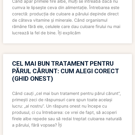
Când apar primele fire albe, mulți se întreabă dacă nu
cumva le lipsește ceva din alimentație. Întrebarea este
corectă: producția de culoare a părului depinde direct
de câteva vitamine și minerale. Când organismul
rămâne fără ele, celulele care dau culoare firului nu mai
lucrează la fel de bine. Îți explicăm
CEL MAI BUN TRATAMENT PENTRU
PĂRUL CĂRUNT: CUM ALEGI CORECT
(GHID ONEST)
Când cauți „cel mai bun tratament pentru părul cărunt”,
primești zeci de răspunsuri care spun toate același
lucru: „al nostru”. Un răspuns onest nu începe cu
produsul, ci cu întrebarea: ce vrei de fapt, să acoperi
firele albe repede sau să redai treptat culoarea naturală
a părului, fără vopsea? Îți