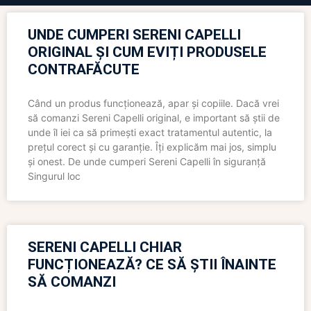
UNDE CUMPERI SERENI CAPELLI
ORIGINAL ȘI CUM EVIȚI PRODUSELE
CONTRAFĂCUTE
Când un produs funcționează, apar și copiile. Dacă vrei
să comanzi Sereni Capelli original, e important să știi de
unde îl iei ca să primești exact tratamentul autentic, la
prețul corect și cu garanție. Îți explicăm mai jos, simplu
și onest. De unde cumperi Sereni Capelli în siguranță
Singurul loc
SERENI CAPELLI CHIAR
FUNCȚIONEAZĂ? CE SĂ ȘTII ÎNAINTE
SĂ COMANZI