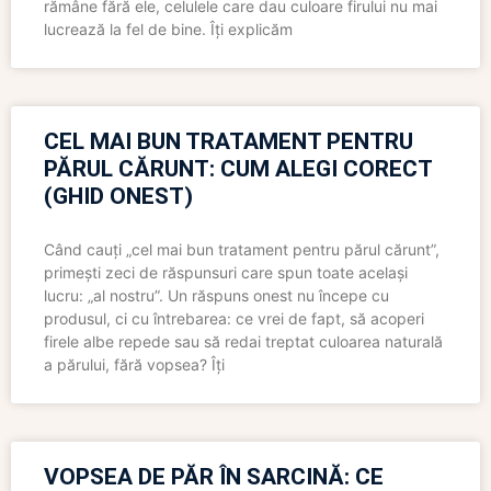
rămâne fără ele, celulele care dau culoare firului nu mai
lucrează la fel de bine. Îți explicăm
CEL MAI BUN TRATAMENT PENTRU
PĂRUL CĂRUNT: CUM ALEGI CORECT
(GHID ONEST)
Când cauți „cel mai bun tratament pentru părul cărunt”,
primești zeci de răspunsuri care spun toate același
lucru: „al nostru”. Un răspuns onest nu începe cu
produsul, ci cu întrebarea: ce vrei de fapt, să acoperi
firele albe repede sau să redai treptat culoarea naturală
a părului, fără vopsea? Îți
VOPSEA DE PĂR ÎN SARCINĂ: CE