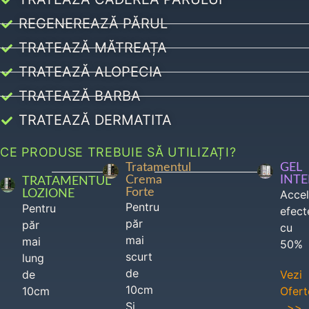
REGENEREAZĂ PĂRUL
TRATEAZĂ MĂTREAȚA
TRATEAZĂ ALOPECIA
TRATEAZĂ BARBA
TRATEAZĂ DERMATITA
CE PRODUSE TREBUIE SĂ UTILIZAȚI?
Tratamentul
GEL
Crema
INT
TRATAMENTUL
Forte
LOZIONE
Acce
Pentru
Pentru
efect
păr
păr
cu
mai
mai
50%
scurt
lung
de
de
Vezi
10cm
10cm
Ofert
Si
>>