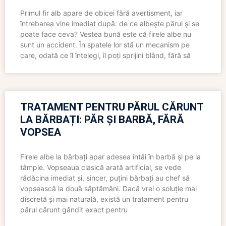
Primul fir alb apare de obicei fără avertisment, iar
întrebarea vine imediat după: de ce albește părul și se
poate face ceva? Vestea bună este că firele albe nu
sunt un accident. În spatele lor stă un mecanism pe
care, odată ce îl înțelegi, îl poți sprijini blând, fără să
TRATAMENT PENTRU PĂRUL CĂRUNT
LA BĂRBAȚI: PĂR ȘI BARBĂ, FĂRĂ
VOPSEA
Firele albe la bărbați apar adesea întâi în barbă și pe la
tâmple. Vopseaua clasică arată artificial, se vede
rădăcina imediat și, sincer, puțini bărbați au chef să
vopsească la două săptămâni. Dacă vrei o soluție mai
discretă și mai naturală, există un tratament pentru
părul cărunt gândit exact pentru