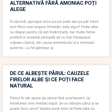
ALTERNATIVĂ FĂRĂ AMONIAC POȚI
ALEGE
În sarcină, aproape orice pui pe piele sau pe păr trece
prin filtrul unei singure întrebări: este sigur? Firele albe
nu dispar pentru că ești însărcinată, dar multe femei
preferă în această perioadă să nu mai folosească
vopsea clasică, din cauza amoniacului și a mirosului
puternic. La fel gândesc și
DE CE ALBEȘTE PĂRUL: CAUZELE
FIRELOR ALBE ȘI CE POȚI FACE
NATURAL
Primul fir alb apare de obicei fără avertisment, iar
întrebarea vine imediat după: de ce albește părul și se
poate face ceva? Vestea bună este că firele albe nu