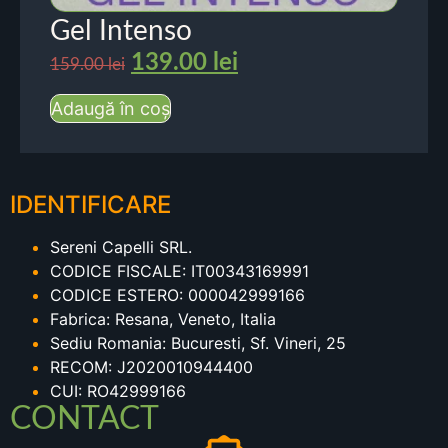
Gel Intenso
139.00
lei
159.00
lei
Adaugă în coș
IDENTIFICARE
Sereni Capelli SRL.
CODICE FISCALE: IT00343169991
CODICE ESTERO: 000042999166
Fabrica: Resana, Veneto, Italia
Sediu Romania: Bucuresti, Sf. Vineri, 25
RECOM: J2020010944400
CUI: RO42999166
CONTACT