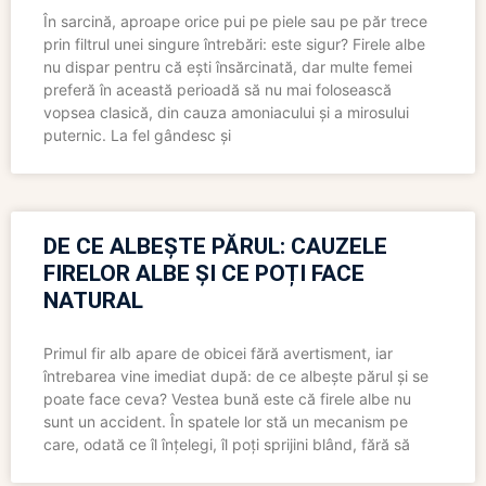
În sarcină, aproape orice pui pe piele sau pe păr trece
prin filtrul unei singure întrebări: este sigur? Firele albe
nu dispar pentru că ești însărcinată, dar multe femei
preferă în această perioadă să nu mai folosească
vopsea clasică, din cauza amoniacului și a mirosului
puternic. La fel gândesc și
DE CE ALBEȘTE PĂRUL: CAUZELE
FIRELOR ALBE ȘI CE POȚI FACE
NATURAL
Primul fir alb apare de obicei fără avertisment, iar
întrebarea vine imediat după: de ce albește părul și se
poate face ceva? Vestea bună este că firele albe nu
sunt un accident. În spatele lor stă un mecanism pe
care, odată ce îl înțelegi, îl poți sprijini blând, fără să