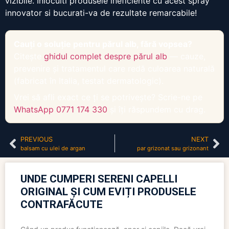
vizibile. Inlocuiti produsele ineficiente cu acest spray
innovator si bucurati-va de rezultate remarcabile!
Cauți o soluție pentru părul alb, fără vopsea?
Citește
ghidul complet despre părul alb
— cauze,
prevenire și tratamentul care redă culoarea naturală
(fabricat în Italia, testat dermatologic).
Vrei să afli exact ce ți se potrivește? Scrie-ne pe
WhatsApp 0771 174 330
și îți răspundem cu drag.
PREVIOUS
NEXT
balsam cu ulei de argan
par grizonat sau grizonant
UNDE CUMPERI SERENI CAPELLI
ORIGINAL ȘI CUM EVIȚI PRODUSELE
CONTRAFĂCUTE