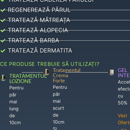
REGENEREAZĂ PĂRUL
TRATEAZĂ MĂTREAȚA
TRATEAZĂ ALOPECIA
TRATEAZĂ BARBA
TRATEAZĂ DERMATITA
CE PRODUSE TREBUIE SĂ UTILIZAȚI?
Tratamentul
GEL
Crema
INT
TRATAMENTUL
Forte
LOZIONE
Acce
Pentru
Pentru
efect
păr
păr
cu
mai
mai
50%
scurt
lung
de
de
Vezi
10cm
10cm
Ofert
Si
>>