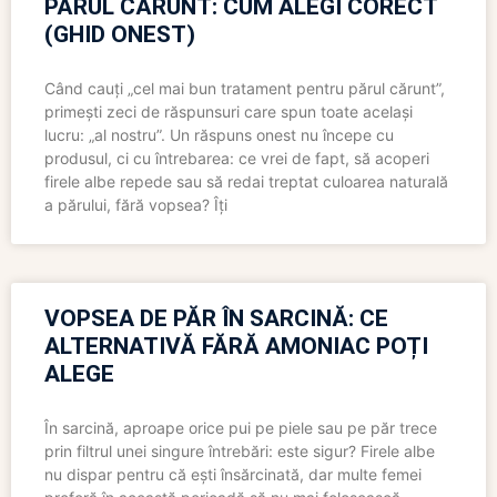
PĂRUL CĂRUNT: CUM ALEGI CORECT
(GHID ONEST)
Când cauți „cel mai bun tratament pentru părul cărunt”,
primești zeci de răspunsuri care spun toate același
lucru: „al nostru”. Un răspuns onest nu începe cu
produsul, ci cu întrebarea: ce vrei de fapt, să acoperi
firele albe repede sau să redai treptat culoarea naturală
a părului, fără vopsea? Îți
VOPSEA DE PĂR ÎN SARCINĂ: CE
ALTERNATIVĂ FĂRĂ AMONIAC POȚI
ALEGE
În sarcină, aproape orice pui pe piele sau pe păr trece
prin filtrul unei singure întrebări: este sigur? Firele albe
nu dispar pentru că ești însărcinată, dar multe femei