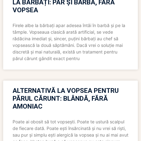
LA BĂRBAȚI: PĂR ȘI BARBĂ, FĂRĂ
VOPSEA
Firele albe la bărbați apar adesea întâi în barbă și pe la
tâmple. Vopseaua clasică arată artificial, se vede
rădăcina imediat și, sincer, puțini bărbați au chef să
vopsească la două săptămâni. Dacă vrei o soluție mai
discretă și mai naturală, există un tratament pentru
părul cărunt gândit exact pentru
ALTERNATIVĂ LA VOPSEA PENTRU
PĂRUL CĂRUNT: BLÂNDĂ, FĂRĂ
AMONIAC
Poate ai obosit să tot vopsești. Poate te ustură scalpul
de fiecare dată. Poate ești însărcinată și nu vrei să riști,
sau pur și simplu ești alergică la vopsea și nu ai mai avut