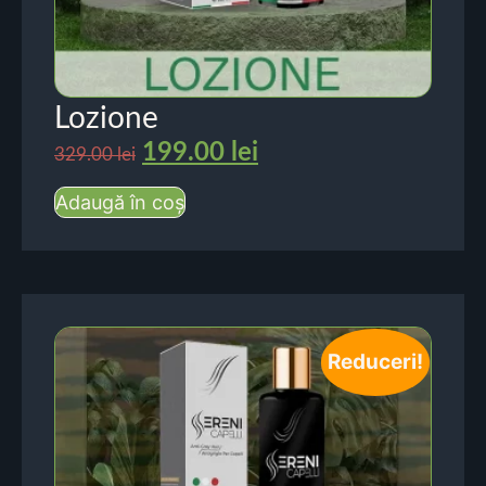
Lozione
199.00
lei
329.00
lei
Adaugă în coș
Reduceri!