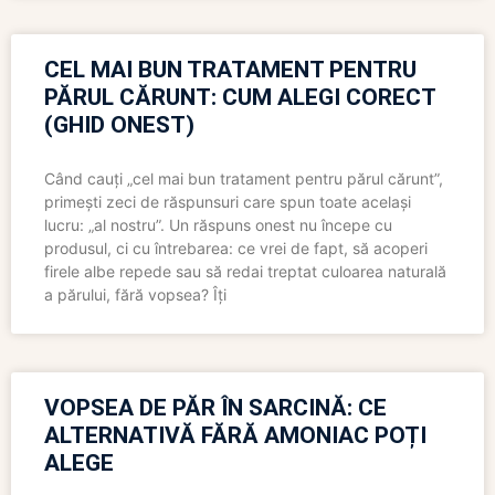
CEL MAI BUN TRATAMENT PENTRU
PĂRUL CĂRUNT: CUM ALEGI CORECT
(GHID ONEST)
Când cauți „cel mai bun tratament pentru părul cărunt”,
primești zeci de răspunsuri care spun toate același
lucru: „al nostru”. Un răspuns onest nu începe cu
produsul, ci cu întrebarea: ce vrei de fapt, să acoperi
firele albe repede sau să redai treptat culoarea naturală
a părului, fără vopsea? Îți
VOPSEA DE PĂR ÎN SARCINĂ: CE
ALTERNATIVĂ FĂRĂ AMONIAC POȚI
ALEGE