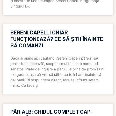
și onest. De unde cumperi Sereni Capelli în siguranță
Singurul loc
SERENI CAPELLI CHIAR
FUNCȚIONEAZĂ? CE SĂ ȘTII ÎNAINTE
SĂ COMANZI
Dacă ai ajuns aici căutând „Sereni Capelli păreri” sau
„chiar funcționează”, scepticismul tău este normal și
sănătos. Piața de îngrijire a părului e plină de promisiuni
exagerate, așa că vrei să știi la ce te înhami înainte să
dai banii. Îți răspundem direct, fără să înfrumusețăm
nimic. Ce face și
PĂR ALB: GHIDUL COMPLET CAP-