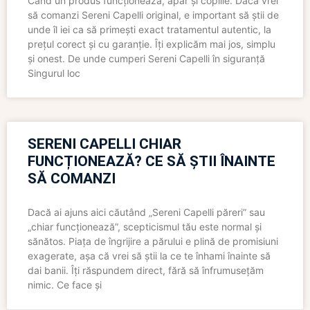
Când un produs funcționează, apar și copiile. Dacă vrei
să comanzi Sereni Capelli original, e important să știi de
unde îl iei ca să primești exact tratamentul autentic, la
prețul corect și cu garanție. Îți explicăm mai jos, simplu
și onest. De unde cumperi Sereni Capelli în siguranță
Singurul loc
SERENI CAPELLI CHIAR
FUNCȚIONEAZĂ? CE SĂ ȘTII ÎNAINTE
SĂ COMANZI
Dacă ai ajuns aici căutând „Sereni Capelli păreri” sau
„chiar funcționează”, scepticismul tău este normal și
sănătos. Piața de îngrijire a părului e plină de promisiuni
exagerate, așa că vrei să știi la ce te înhami înainte să
dai banii. Îți răspundem direct, fără să înfrumusețăm
nimic. Ce face și