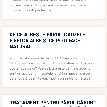
preferă în această perioadă să nu mai folosească
vopsea clasică, din cauza amoniacului și a mirosului
puternic. La fel gândesc și
DE CE ALBEȘTE PĂRUL: CAUZELE
FIRELOR ALBE ȘI CE POȚI FACE
NATURAL
Primul fir alb apare de obicei fără avertisment, iar
întrebarea vine imediat după: de ce albește părul și se
poate face ceva? Vestea bună este că firele albe nu
sunt un accident. În spatele lor stă un mecanism pe
care, odată ce îl înțelegi, îl poți sprijini blând, fără să
TRATAMENT PENTRU PĂRUL CĂRUNT