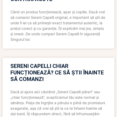
Când un produs funcționează, apar și copiile. Dacă vrei
să comanzi Sereni Capelli original, e important să știi de
unde îl iei ca să primești exact tratamentul autentic, la
prețul corect și cu garanție. Îți explicăm mai jos, simplu
și onest. De unde cumperi Sereni Capelli în siguranță
Singurul loc
SERENI CAPELLI CHIAR
FUNCȚIONEAZĂ? CE SĂ ȘTII ÎNAINTE
SĂ COMANZI
Dacă ai ajuns aici căutând „Sereni Capelli păreri” sau
„chiar funcționează”, scepticismul tău este normal și
sănătos. Piața de îngrijire a părului e plină de promisiuni
exagerate, așa că vrei să știi la ce te înhami înainte să
dai banii. Îți răspundem direct, fără să înfrumusețăm