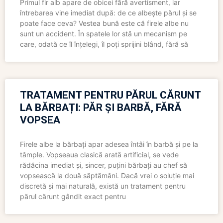
Primul fir alb apare de obicei fără avertisment, iar
întrebarea vine imediat după: de ce albește părul și se
poate face ceva? Vestea bună este că firele albe nu
sunt un accident. În spatele lor stă un mecanism pe
care, odată ce îl înțelegi, îl poți sprijini blând, fără să
TRATAMENT PENTRU PĂRUL CĂRUNT
LA BĂRBAȚI: PĂR ȘI BARBĂ, FĂRĂ
VOPSEA
Firele albe la bărbați apar adesea întâi în barbă și pe la
tâmple. Vopseaua clasică arată artificial, se vede
rădăcina imediat și, sincer, puțini bărbați au chef să
vopsească la două săptămâni. Dacă vrei o soluție mai
discretă și mai naturală, există un tratament pentru
părul cărunt gândit exact pentru