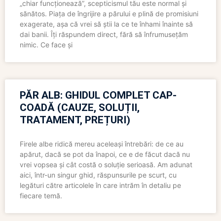
„chiar funcționează”, scepticismul tău este normal și
sănătos. Piața de îngrijire a părului e plină de promisiuni
exagerate, așa că vrei să știi la ce te înhami înainte să
dai banii. Îți răspundem direct, fără să înfrumusețăm
nimic. Ce face și
PĂR ALB: GHIDUL COMPLET CAP-
COADĂ (CAUZE, SOLUȚII,
TRATAMENT, PREȚURI)
Firele albe ridică mereu aceleași întrebări: de ce au
apărut, dacă se pot da înapoi, ce e de făcut dacă nu
vrei vopsea și cât costă o soluție serioasă. Am adunat
aici, într-un singur ghid, răspunsurile pe scurt, cu
legături către articolele în care intrăm în detaliu pe
fiecare temă.