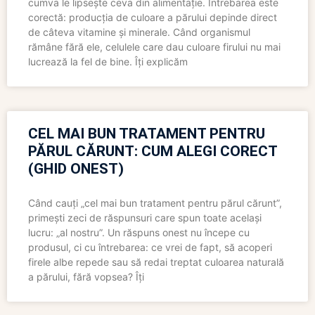
cumva le lipsește ceva din alimentație. Întrebarea este
corectă: producția de culoare a părului depinde direct
de câteva vitamine și minerale. Când organismul
rămâne fără ele, celulele care dau culoare firului nu mai
lucrează la fel de bine. Îți explicăm
CEL MAI BUN TRATAMENT PENTRU
PĂRUL CĂRUNT: CUM ALEGI CORECT
(GHID ONEST)
Când cauți „cel mai bun tratament pentru părul cărunt”,
primești zeci de răspunsuri care spun toate același
lucru: „al nostru”. Un răspuns onest nu începe cu
produsul, ci cu întrebarea: ce vrei de fapt, să acoperi
firele albe repede sau să redai treptat culoarea naturală
a părului, fără vopsea? Îți