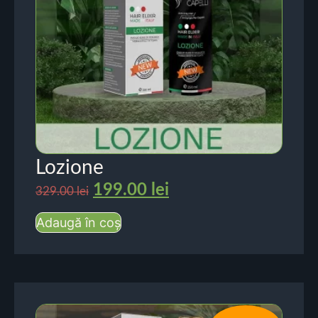
Lozione
199.00
lei
329.00
lei
Adaugă în coș