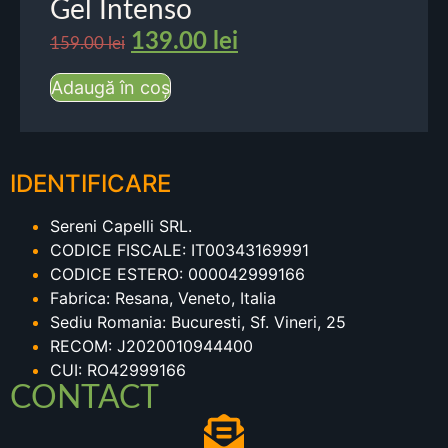
Gel Intenso
139.00
lei
159.00
lei
Adaugă în coș
IDENTIFICARE
Sereni Capelli SRL.
CODICE FISCALE: IT00343169991
CODICE ESTERO: 000042999166
Fabrica: Resana, Veneto, Italia
Sediu Romania: Bucuresti, Sf. Vineri, 25
RECOM: J2020010944400
CUI: RO42999166
CONTACT