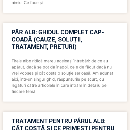
nimic. Ce face și
PĂR ALB: GHIDUL COMPLET CAP-
COADĂ (CAUZE, SOLUȚII,
TRATAMENT, PREȚURI)
Firele albe ridică mereu aceleași întrebări: de ce au
apărut, dacă se pot da înapoi, ce e de făcut dacă nu
vrei vopsea și cât costă o soluție serioasă. Am adunat
aici, într-un singur ghid, răspunsurile pe scurt, cu
legături către articolele în care intrăm în detaliu pe
fiecare temă.
TRATAMENT PENTRU PĂRUL ALB:
CÂT COSTĂ ȘI CE PRIMEȘTI PENTRU