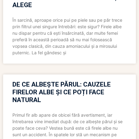
ALEGE
În sarcină, aproape orice pui pe piele sau pe păr trece
prin filtrul unei singure întrebări: este sigur? Firele albe
nu dispar pentru că ești însărcinată, dar multe femei
preferă în această perioadă să nu mai folosească
vopsea clasică, din cauza amoniacului și a mirosului
puternic. La fel gândesc și
DE CE ALBEȘTE PĂRUL: CAUZELE
FIRELOR ALBE ȘI CE POȚI FACE
NATURAL
Primul fir alb apare de obicei fără avertisment, iar
întrebarea vine imediat după: de ce albește părul și se
poate face ceva? Vestea bună este că firele albe nu
sunt un accident. În spatele lor stă un mecanism pe