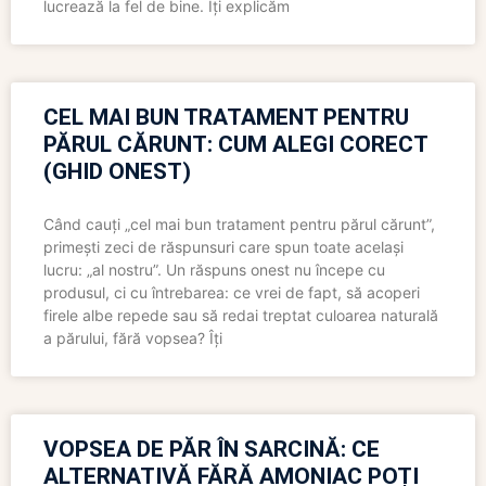
lucrează la fel de bine. Îți explicăm
CEL MAI BUN TRATAMENT PENTRU
PĂRUL CĂRUNT: CUM ALEGI CORECT
(GHID ONEST)
Când cauți „cel mai bun tratament pentru părul cărunt”,
primești zeci de răspunsuri care spun toate același
lucru: „al nostru”. Un răspuns onest nu începe cu
produsul, ci cu întrebarea: ce vrei de fapt, să acoperi
firele albe repede sau să redai treptat culoarea naturală
a părului, fără vopsea? Îți
VOPSEA DE PĂR ÎN SARCINĂ: CE
ALTERNATIVĂ FĂRĂ AMONIAC POȚI