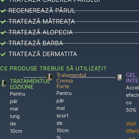
REGENEREAZĂ PĂRUL
TRATEAZĂ MĂTREAȚA
TRATEAZĂ ALOPECIA
TRATEAZĂ BARBA
TRATEAZĂ DERMATITA
CE PRODUSE TREBUIE SĂ UTILIZAȚI?
Tratamentul
GEL
Crema
INT
TRATAMENTUL
Forte
LOZIONE
Acce
Pentru
Pentru
efect
păr
păr
cu
mai
mai
50%
scurt
lung
de
de
Vezi
10cm
10cm
Ofert
Si
>>