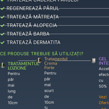
REGENEREAZĂ PĂRUL
TRATEAZĂ MĂTREAȚA
TRATEAZĂ ALOPECIA
TRATEAZĂ BARBA
TRATEAZĂ DERMATITA
CE PRODUSE TREBUIE SĂ UTILIZAȚI?
Tratamentul
GEL
Crema
INT
TRATAMENTUL
Forte
LOZIONE
Acce
Pentru
Pentru
efect
păr
păr
cu
mai
mai
50%
scurt
lung
de
de
Vezi
10cm
10cm
Ofert
Si
>>