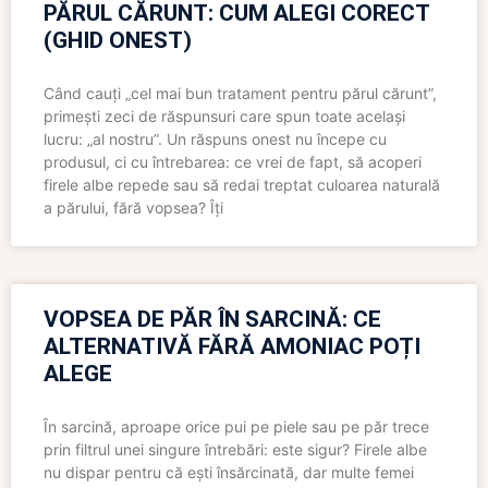
PĂRUL CĂRUNT: CUM ALEGI CORECT
(GHID ONEST)
Când cauți „cel mai bun tratament pentru părul cărunt”,
primești zeci de răspunsuri care spun toate același
lucru: „al nostru”. Un răspuns onest nu începe cu
produsul, ci cu întrebarea: ce vrei de fapt, să acoperi
firele albe repede sau să redai treptat culoarea naturală
a părului, fără vopsea? Îți
VOPSEA DE PĂR ÎN SARCINĂ: CE
ALTERNATIVĂ FĂRĂ AMONIAC POȚI
ALEGE
În sarcină, aproape orice pui pe piele sau pe păr trece
prin filtrul unei singure întrebări: este sigur? Firele albe
nu dispar pentru că ești însărcinată, dar multe femei