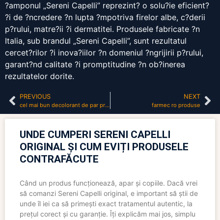
?amponul „Sereni Capelli” reprezint? o solu?ie eficient?
?i de ?ncredere ?n lupta ?mpotriva firelor albe, c?derii
p?rului, matre?ii ?i dermatitei. Produsele fabricate ?n
Italia, sub brandul „Sereni Capelli”, sunt rezultatul
cercet?rilor ?i inova?iilor ?n domeniul ?ngrijirii p?rului,
garant?nd calitate ?i promptitudine ?n ob?inerea
rezultatelor dorite.
PREVIOUS
NEXT
cel mai bun decolorant de par profesional
farmec ro produse
UNDE CUMPERI SERENI CAPELLI
ORIGINAL ȘI CUM EVIȚI PRODUSELE
CONTRAFĂCUTE
Când un produs funcționează, apar și copiile. Dacă vrei
să comanzi Sereni Capelli original, e important să știi de
unde îl iei ca să primești exact tratamentul autentic, la
prețul corect și cu garanție. Îți explicăm mai jos, simplu