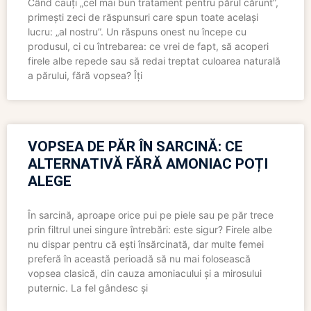
Când cauți „cel mai bun tratament pentru părul cărunt”,
primești zeci de răspunsuri care spun toate același
lucru: „al nostru”. Un răspuns onest nu începe cu
produsul, ci cu întrebarea: ce vrei de fapt, să acoperi
firele albe repede sau să redai treptat culoarea naturală
a părului, fără vopsea? Îți
VOPSEA DE PĂR ÎN SARCINĂ: CE
ALTERNATIVĂ FĂRĂ AMONIAC POȚI
ALEGE
În sarcină, aproape orice pui pe piele sau pe păr trece
prin filtrul unei singure întrebări: este sigur? Firele albe
nu dispar pentru că ești însărcinată, dar multe femei
preferă în această perioadă să nu mai folosească
vopsea clasică, din cauza amoniacului și a mirosului
puternic. La fel gândesc și