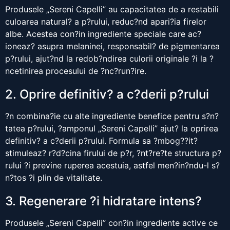
Produsele „Sereni Capelli” au capacitatea de a restabili
culoarea natural? a p?rului, reduc?nd apari?ia firelor
albe. Acestea con?in ingrediente speciale care ac?
ioneaz? asupra melaninei, responsabil? de pigmentarea
p?rului, ajut?nd la redob?ndirea culorii originale ?i la ?
ncetinirea procesului de ?nc?run?ire.
2. Oprire definitiv? a c?derii p?rului
?n combina?ie cu alte ingrediente benefice pentru s?n?
tatea p?rului, ?amponul „Sereni Capelli” ajut? la oprirea
definitiv? a c?derii p?rului. Formula sa ?mbog??it?
stimuleaz? r?d?cina firului de p?r, ?nt?re?te structura p?
rului ?i previne ruperea acestuia, astfel men?in?ndu-l s?
n?tos ?i plin de vitalitate.
3. Regenerare ?i hidratare intens?
Produsele „Sereni Capelli” con?in ingrediente active ce