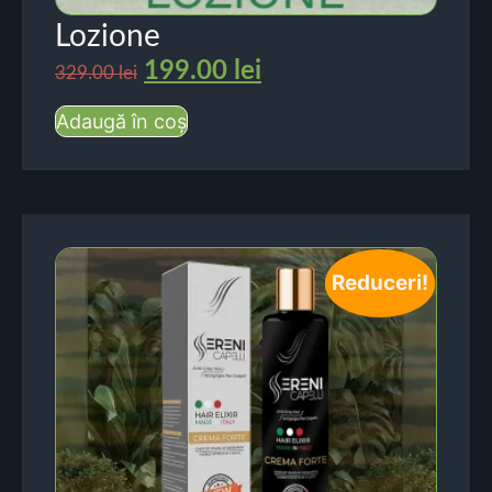
Lozione
199.00
lei
329.00
lei
Adaugă în coș
Reduceri!