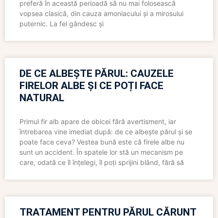
preferă în această perioadă să nu mai folosească
vopsea clasică, din cauza amoniacului și a mirosului
puternic. La fel gândesc și
DE CE ALBEȘTE PĂRUL: CAUZELE
FIRELOR ALBE ȘI CE POȚI FACE
NATURAL
Primul fir alb apare de obicei fără avertisment, iar
întrebarea vine imediat după: de ce albește părul și se
poate face ceva? Vestea bună este că firele albe nu
sunt un accident. În spatele lor stă un mecanism pe
care, odată ce îl înțelegi, îl poți sprijini blând, fără să
TRATAMENT PENTRU PĂRUL CĂRUNT