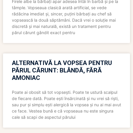
Firele albe la bărbați apar adesea întâi în barbă și pe la
tâmple. Vopseaua clasică arată artificial, se vede
rădăcina imediat și, sincer, puțini bărbați au chef să
vopsească la două săptămâni. Dacă vrei o soluție mai
discretă și mai naturală, există un tratament pentru
părul cărunt gândit exact pentru
ALTERNATIVĂ LA VOPSEA PENTRU
PĂRUL CĂRUNT: BLÂNDĂ, FĂRĂ
AMONIAC
Poate ai obosit să tot vopsești. Poate te ustură scalpul
de fiecare dată. Poate ești însărcinată și nu vrei să riști,
sau pur și simplu ești alergică la vopsea și nu ai mai avut
ce face. Vestea bună e că vopseaua nu este singura
cale să scapi de aspectul părului