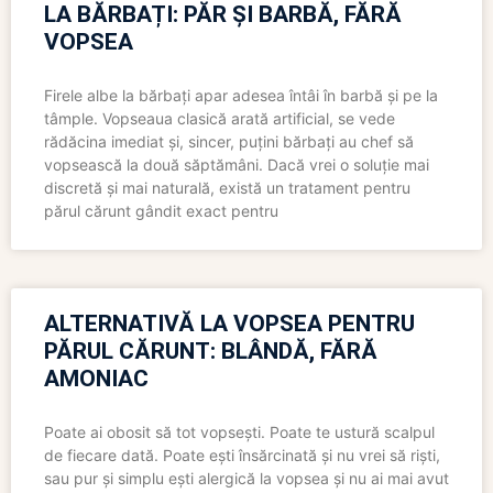
LA BĂRBAȚI: PĂR ȘI BARBĂ, FĂRĂ
VOPSEA
Firele albe la bărbați apar adesea întâi în barbă și pe la
tâmple. Vopseaua clasică arată artificial, se vede
rădăcina imediat și, sincer, puțini bărbați au chef să
vopsească la două săptămâni. Dacă vrei o soluție mai
discretă și mai naturală, există un tratament pentru
părul cărunt gândit exact pentru
ALTERNATIVĂ LA VOPSEA PENTRU
PĂRUL CĂRUNT: BLÂNDĂ, FĂRĂ
AMONIAC
Poate ai obosit să tot vopsești. Poate te ustură scalpul
de fiecare dată. Poate ești însărcinată și nu vrei să riști,
sau pur și simplu ești alergică la vopsea și nu ai mai avut