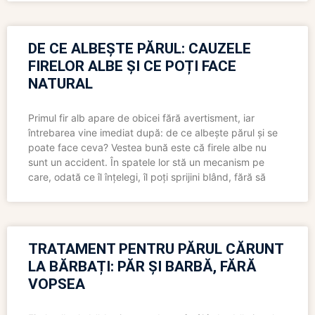
DE CE ALBEȘTE PĂRUL: CAUZELE
FIRELOR ALBE ȘI CE POȚI FACE
NATURAL
Primul fir alb apare de obicei fără avertisment, iar
întrebarea vine imediat după: de ce albește părul și se
poate face ceva? Vestea bună este că firele albe nu
sunt un accident. În spatele lor stă un mecanism pe
care, odată ce îl înțelegi, îl poți sprijini blând, fără să
TRATAMENT PENTRU PĂRUL CĂRUNT
LA BĂRBAȚI: PĂR ȘI BARBĂ, FĂRĂ
VOPSEA