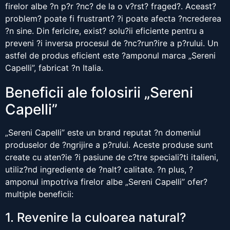
firelor albe ?n p?r ?nc? de la o v?rst? fraged?. Aceast?
problem? poate fi frustrant? ?i poate afecta ?ncrederea
?n sine. Din fericire, exist? solu?ii eficiente pentru a
preveni ?i inversa procesul de ?nc?run?ire a p?rului. Un
astfel de produs eficient este ?amponul marca „Sereni
Capelli”, fabricat ?n Italia.
Beneficii ale folosirii „Sereni
Capelli”
„Sereni Capelli” este un brand reputat ?n domeniul
produselor de ?ngrijire a p?rului. Aceste produse sunt
create cu aten?ie ?i pasiune de c?tre speciali?ti italieni,
utiliz?nd ingrediente de ?nalt? calitate. ?n plus, ?
amponul impotriva firelor albe „Sereni Capelli” ofer?
multiple beneficii:
1. Revenire la culoarea natural?