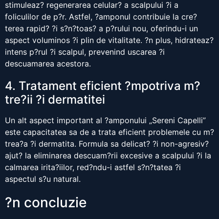
stimuleaz? regenerarea celular? a scalpului ?i a
foliculilor de p?r. Astfel, ?amponul contribuie la cre?
terea rapid? ?i s?n?toas? a p?rului nou, oferindu-i un
aspect voluminos ?i plin de vitalitate. ?n plus, hidrateaz?
intens p?rul ?i scalpul, prevenind uscarea ?i
descuamarea acestora.
4. Tratament eficient ?mpotriva m?
tre?ii ?i dermatitei
Un alt aspect important al ?amponului „Sereni Capelli”
este capacitatea sa de a trata eficient problemele cu m?
trea?a ?i dermatita. Formula sa delicat? ?i non-agresiv?
ajut? la eliminarea descuam?rii excesive a scalpului ?i la
calmarea irita?iilor, red?ndu-i astfel s?n?tatea ?i
aspectul s?u natural.
?n concluzie