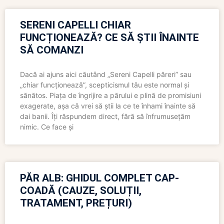
SERENI CAPELLI CHIAR
FUNCȚIONEAZĂ? CE SĂ ȘTII ÎNAINTE
SĂ COMANZI
Dacă ai ajuns aici căutând „Sereni Capelli păreri” sau
„chiar funcționează”, scepticismul tău este normal și
sănătos. Piața de îngrijire a părului e plină de promisiuni
exagerate, așa că vrei să știi la ce te înhami înainte să
dai banii. Îți răspundem direct, fără să înfrumusețăm
nimic. Ce face și
PĂR ALB: GHIDUL COMPLET CAP-
COADĂ (CAUZE, SOLUȚII,
TRATAMENT, PREȚURI)