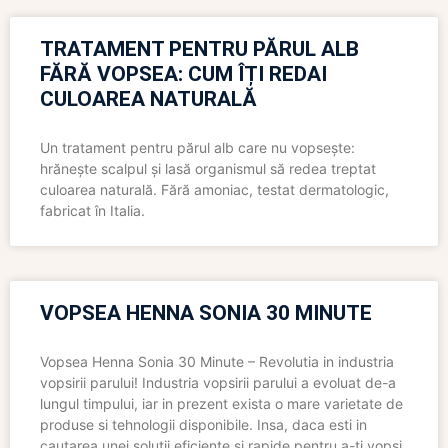
TRATAMENT PENTRU PĂRUL ALB
FĂRĂ VOPSEA: CUM ÎȚI REDAI
CULOAREA NATURALĂ
Un tratament pentru părul alb care nu vopsește:
hrănește scalpul și lasă organismul să redea treptat
culoarea naturală. Fără amoniac, testat dermatologic,
fabricat în Italia.
VOPSEA HENNA SONIA 30 MINUTE
Vopsea Henna Sonia 30 Minute – Revolutia in industria
vopsirii parului! Industria vopsirii parului a evoluat de-a
lungul timpului, iar in prezent exista o mare varietate de
produse si tehnologii disponibile. Insa, daca esti in
cautarea unei solutii eficiente si rapide pentru a-ti vopsi