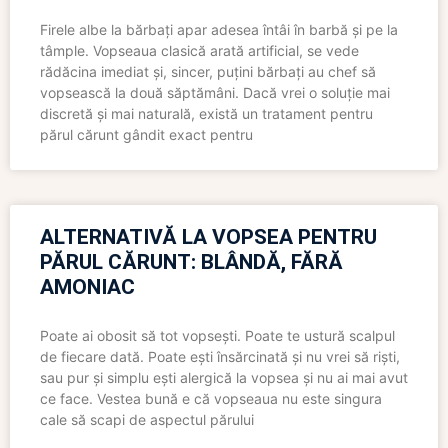
Firele albe la bărbați apar adesea întâi în barbă și pe la
tâmple. Vopseaua clasică arată artificial, se vede
rădăcina imediat și, sincer, puțini bărbați au chef să
vopsească la două săptămâni. Dacă vrei o soluție mai
discretă și mai naturală, există un tratament pentru
părul cărunt gândit exact pentru
ALTERNATIVĂ LA VOPSEA PENTRU
PĂRUL CĂRUNT: BLÂNDĂ, FĂRĂ
AMONIAC
Poate ai obosit să tot vopsești. Poate te ustură scalpul
de fiecare dată. Poate ești însărcinată și nu vrei să riști,
sau pur și simplu ești alergică la vopsea și nu ai mai avut
ce face. Vestea bună e că vopseaua nu este singura
cale să scapi de aspectul părului