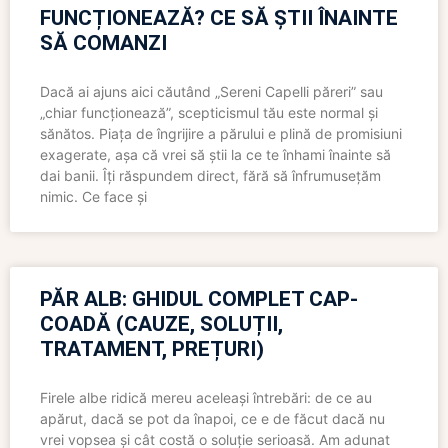
FUNCȚIONEAZĂ? CE SĂ ȘTII ÎNAINTE
SĂ COMANZI
Dacă ai ajuns aici căutând „Sereni Capelli păreri” sau
„chiar funcționează”, scepticismul tău este normal și
sănătos. Piața de îngrijire a părului e plină de promisiuni
exagerate, așa că vrei să știi la ce te înhami înainte să
dai banii. Îți răspundem direct, fără să înfrumusețăm
nimic. Ce face și
PĂR ALB: GHIDUL COMPLET CAP-
COADĂ (CAUZE, SOLUȚII,
TRATAMENT, PREȚURI)
Firele albe ridică mereu aceleași întrebări: de ce au
apărut, dacă se pot da înapoi, ce e de făcut dacă nu
vrei vopsea și cât costă o soluție serioasă. Am adunat