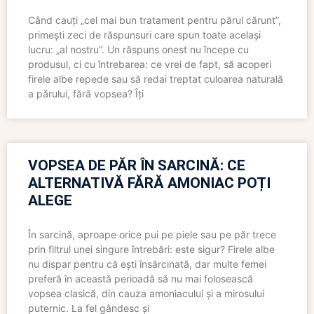
Când cauți „cel mai bun tratament pentru părul cărunt”,
primești zeci de răspunsuri care spun toate același
lucru: „al nostru”. Un răspuns onest nu începe cu
produsul, ci cu întrebarea: ce vrei de fapt, să acoperi
firele albe repede sau să redai treptat culoarea naturală
a părului, fără vopsea? Îți
VOPSEA DE PĂR ÎN SARCINĂ: CE
ALTERNATIVĂ FĂRĂ AMONIAC POȚI
ALEGE
În sarcină, aproape orice pui pe piele sau pe păr trece
prin filtrul unei singure întrebări: este sigur? Firele albe
nu dispar pentru că ești însărcinată, dar multe femei
preferă în această perioadă să nu mai folosească
vopsea clasică, din cauza amoniacului și a mirosului
puternic. La fel gândesc și