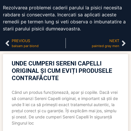
Rezolvarea problemei caderii parului la pisici necesita
rabdare si consecventa. Incercati sa aplicati aceste
remedii pe termen lung si veti observa o imbunatatire a
starii parului pisicii dumneavoastra.
PREVIOUS
NEXT
balsam par blond
painted gray men
UNDE CUMPERI SERENI CAPELLI
ORIGINAL ȘI CUM EVIȚI PRODUSELE
CONTRAFĂCUTE
Când un produs funcționează, apar și copiile. Dacă vrei
să comanzi Sereni Capelli original, e important să știi de
unde îl iei ca să primești exact tratamentul autentic, la
prețul corect și cu garanție. Îți explicăm mai jos, simplu
și onest. De unde cumperi Sereni Capelli în siguranță
Singurul loc