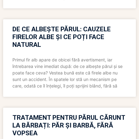
DE CE ALBEȘTE PĂRUL: CAUZELE
FIRELOR ALBE ȘI CE POȚI FACE
NATURAL
Primul fir alb apare de obicei fără avertisment, iar
întrebarea vine imediat după: de ce albește părul și se
poate face ceva? Vestea bună este că firele albe nu
sunt un accident. În spatele lor stă un mecanism pe
care, odată ce îl înțelegi, îl poți sprijini blând, fără să
TRATAMENT PENTRU PĂRUL CĂRUNT
LA BĂRBAȚI: PĂR ȘI BARBĂ, FĂRĂ
VOPSEA