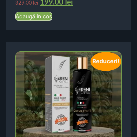
199.00
lei
329.00
lei
Adaugă în coș
Reduceri!