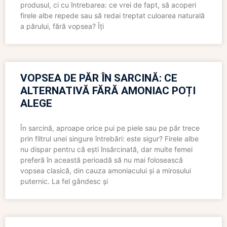
produsul, ci cu întrebarea: ce vrei de fapt, să acoperi
firele albe repede sau să redai treptat culoarea naturală
a părului, fără vopsea? Îți
VOPSEA DE PĂR ÎN SARCINĂ: CE
ALTERNATIVĂ FĂRĂ AMONIAC POȚI
ALEGE
În sarcină, aproape orice pui pe piele sau pe păr trece
prin filtrul unei singure întrebări: este sigur? Firele albe
nu dispar pentru că ești însărcinată, dar multe femei
preferă în această perioadă să nu mai folosească
vopsea clasică, din cauza amoniacului și a mirosului
puternic. La fel gândesc și