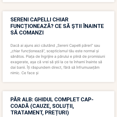
SERENI CAPELLI CHIAR
FUNCȚIONEAZĂ? CE SĂ ȘTII ÎNAINTE
SĂ COMANZI
Dacă ai ajuns aici căutând „Sereni Capelli păreri” sau
„chiar funcționează”, scepticismul tău este normal și
sănătos. Piața de îngrijire a părului e plină de promisiuni
exagerate, așa că vrei să știi la ce te înhami înainte să
dai banii. Îți răspundem direct, fără să înfrumusețăm
nimic. Ce face și
PĂR ALB: GHIDUL COMPLET CAP-
COADĂ (CAUZE, SOLUȚII,
TRATAMENT, PREȚURI)