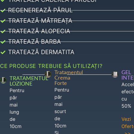
REGENEREAZĂ PĂRUL
TRATEAZĂ MĂTREAȚA
TRATEAZĂ ALOPECIA
TRATEAZĂ BARBA
TRATEAZĂ DERMATITA
CE PRODUSE TREBUIE SĂ UTILIZAȚI?
Tratamentul
GEL
Crema
INT
TRATAMENTUL
Forte
LOZIONE
Acce
Pentru
Pentru
efect
păr
păr
cu
mai
mai
50%
scurt
lung
de
de
Vezi
10cm
10cm
Ofert
Si
>>