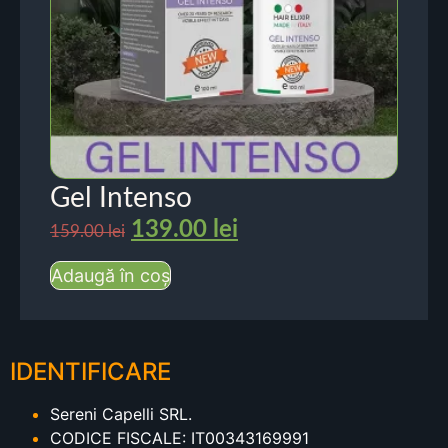
Gel Intenso
139.00
lei
159.00
lei
Adaugă în coș
IDENTIFICARE
Sereni Capelli SRL.
CODICE FISCALE: IT00343169991