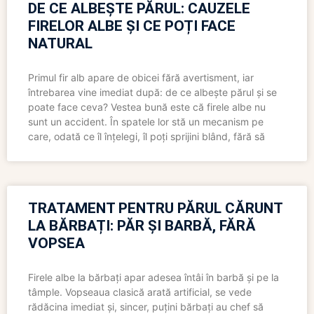
DE CE ALBEȘTE PĂRUL: CAUZELE
FIRELOR ALBE ȘI CE POȚI FACE
NATURAL
Primul fir alb apare de obicei fără avertisment, iar
întrebarea vine imediat după: de ce albește părul și se
poate face ceva? Vestea bună este că firele albe nu
sunt un accident. În spatele lor stă un mecanism pe
care, odată ce îl înțelegi, îl poți sprijini blând, fără să
TRATAMENT PENTRU PĂRUL CĂRUNT
LA BĂRBAȚI: PĂR ȘI BARBĂ, FĂRĂ
VOPSEA
Firele albe la bărbați apar adesea întâi în barbă și pe la
tâmple. Vopseaua clasică arată artificial, se vede
rădăcina imediat și, sincer, puțini bărbați au chef să