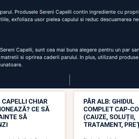
arul. Produsele Sereni Capelli contin ingrediente cu proprie
iile, exfoliaza usor pielea capului si reduc descuamarea ne
reni Capelli, sunt cea mai buna alegere pentru un par sanat
matretii si oprirea caderii parului. In plus, utilizand produse
aunatoare.
 CAPELLI CHIAR
PĂR ALB: GHIDUL
IONEAZĂ? CE SĂ
COMPLET CAP-C
NAINTE SĂ
(CAUZE, SOLUȚII,
ZI
TRATAMENT, PREȚ