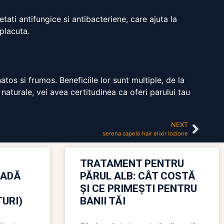
tati antifungice si antibacteriene, care ajuta la
placuta.
os si frumos. Beneficiile lor sunt multiple, de la
 naturale, vei avea certitudinea ca oferi parului tau
NEXT
serena capelo hair elixir lozione
TRATAMENT PENTRU
OADĂ
PĂRUL ALB: CÂT COSTĂ
ȘI CE PRIMEȘTI PENTRU
URI)
BANII TĂI