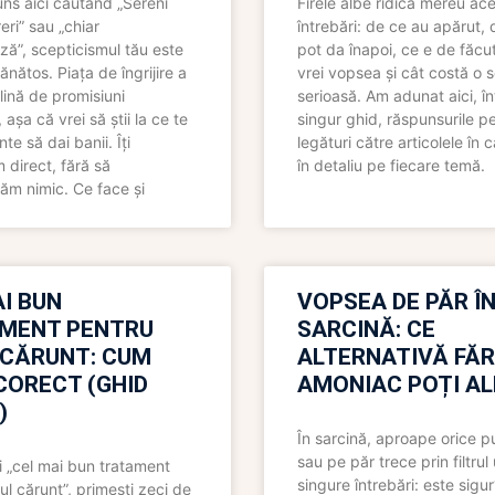
uns aici căutând „Sereni
Firele albe ridică mereu ace
eri” sau „chiar
întrebări: de ce au apărut,
ză”, scepticismul tău este
pot da înapoi, ce e de făcu
ănătos. Piața de îngrijire a
vrei vopsea și cât costă o s
lină de promisiuni
serioasă. Am adunat aici, în
așa că vrei să știi la ce te
singur ghid, răspunsurile pe
nte să dai banii. Îți
legături către articolele în 
direct, fără să
în detaliu pe fiecare temă.
ăm nimic. Ce face și
I BUN
VOPSEA DE PĂR Î
MENT PENTRU
SARCINĂ: CE
 CĂRUNT: CUM
ALTERNATIVĂ FĂ
CORECT (GHID
AMONIAC POȚI A
)
În sarcină, aproape orice pu
sau pe păr trece prin filtrul
 „cel mai bun tratament
singure întrebări: este sigur
ul cărunt”, primești zeci de