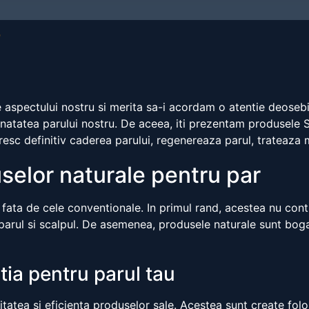
r
e aspectului nostru si merita sa-i acordam o atentie deosebi
natatea parului nostru. De aceea, iti prezentam produsele Se
resc definitiv caderea parului, regenereaza parul, trateaza 
duselor naturale pentru par
 fata de cele conventionale. In primul rand, acestea nu cont
parul si scalpul. De asemenea, produsele naturale sunt bogate
tia pentru parul tau
litatea si eficienta produselor sale. Acestea sunt create fol