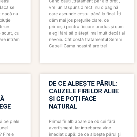
leași
Când cauți „tratament păr alb preț”,
 dacă se
vrei un răspuns direct, nu o pagină
t dacă nu
care ascunde costul până la final. Îți
oluție
dăm mai jos prețurile clare, ce
tr-un
primești pentru fiecare produs și cum
 scurt, cu
alegi fără să plătești mai mult decât ai
care intrăm
nevoie. Cât costă tratamentul Sereni
Capelli Gama noastră are trei
N
DE CE ALBEȘTE PĂRUL:
CAUZELE FIRELOR ALBE
RĂ
ȘI CE POȚI FACE
LEGE
NATURAL
i pe piele
Primul fir alb apare de obicei fără
 unei
avertisment, iar întrebarea vine
? Firele
imediat după: de ce albește părul și