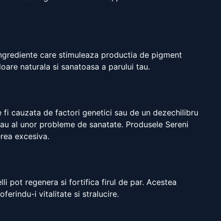
 ingrediente care stimuleaza productia de pigment
oare naturala si sanatoasa a parului tau.
 fi cauzata de factori genetici sau de un dezechilibru
re sau al unor probleme de sanatate. Produsele Sereni
erea excesiva.
li pot regenera si fortifica firul de par. Acestea
erindu-i vitalitate si stralucire.