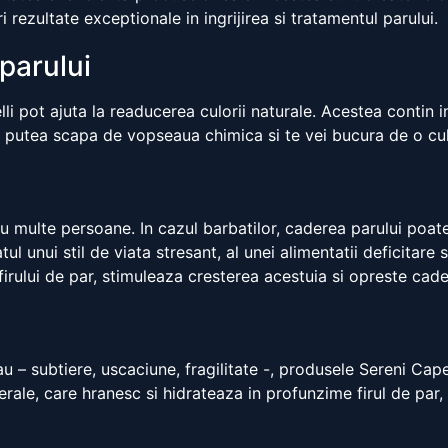
i rezultate exceptionale in ingrijirea si tratamentul parului.
parului
lli pot ajuta la readucerea culorii naturale. Acestea contin
ei putea scapa de vopseaua chimica si te vei bucura de o cul
u multe persoane. In cazul barbatilor, caderea parului poate
tul unui stil de viata stresant, al unei alimentatii deficita
firului de par, stimuleaza cresterea acestuia si opreste cad
 – subtiere, uscaciune, fragilitate -, produsele Sereni Capel
ale, care hranesc si hidrateaza in profunzime firul de par, of