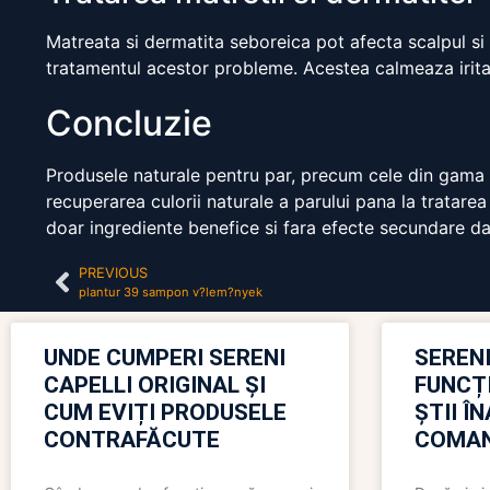
Matreata si dermatita seboreica pot afecta scalpul si p
tratamentul acestor probleme. Acestea calmeaza iritat
Concluzie
Produsele naturale pentru par, precum cele din gama Se
recuperarea culorii naturale a parului pana la tratarea 
doar ingrediente benefice si fara efecte secundare d
PREVIOUS
plantur 39 sampon v?lem?nyek
UNDE CUMPERI SERENI
SERENI
CAPELLI ORIGINAL ȘI
FUNCȚ
CUM EVIȚI PRODUSELE
ȘTII Î
CONTRAFĂCUTE
COMAN