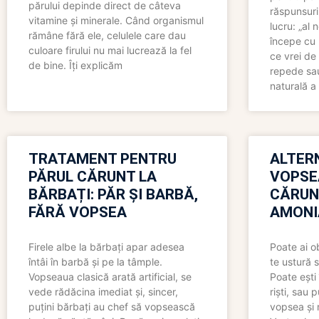
părului depinde direct de câteva
răspunsuri
vitamine și minerale. Când organismul
lucru: „al
rămâne fără ele, celulele care dau
începe cu 
culoare firului nu mai lucrează la fel
ce vrei de 
de bine. Îți explicăm
repede sau
naturală a 
TRATAMENT PENTRU
ALTER
PĂRUL CĂRUNT LA
VOPSE
BĂRBAȚI: PĂR ȘI BARBĂ,
CĂRUN
FĂRĂ VOPSEA
AMONI
Firele albe la bărbați apar adesea
Poate ai o
întâi în barbă și pe la tâmple.
te ustură 
Vopseaua clasică arată artificial, se
Poate ești 
vede rădăcina imediat și, sincer,
riști, sau 
puțini bărbați au chef să vopsească
vopsea și 