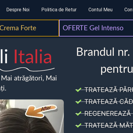
Despre Noi
Politica de Retur
Contul Meu
Con
Crema Forte
OFERTE Gel Intenso
Brandul nr.
li
Italia
pentru
, Mai atrăgători, Mai
ți.
TRATEAZĂ PĂR
TRATEAZĂ CĂD
REGENEREAZĂ 
TRATEAZĂ MĂT