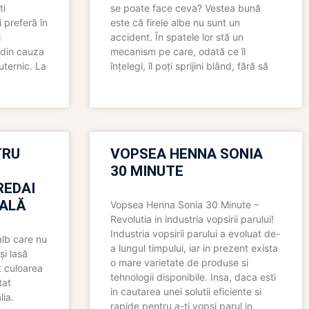
ti
se poate face ceva? Vestea bună
 preferă în
este că firele albe nu sunt un
i
accident. În spatele lor stă un
 din cauza
mecanism pe care, odată ce îl
uternic. La
înțelegi, îl poți sprijini blând, fără să
TRU
VOPSEA HENNA SONIA
30 MINUTE
REDAI
ALĂ
Vopsea Henna Sonia 30 Minute –
Revolutia in industria vopsirii parului!
Industria vopsirii parului a evoluat de-
alb care nu
a lungul timpului, iar in prezent exista
și lasă
o mare varietate de produse si
t culoarea
tehnologii disponibile. Insa, daca esti
tat
in cautarea unei solutii eficiente si
lia.
rapide pentru a-ti vopsi parul in