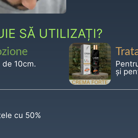
E SĂ UTILIZAȚI?
ozione
Trat
g de 10cm.
Pentr
și pen
ctele cu 50%