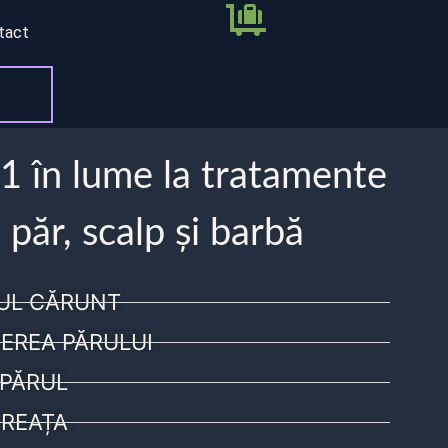
tact
 1 în lume la tratamente
 păr, scalp și barbă
UL CĂRUNT
EREA PĂRULUI
PĂRUL
REAȚA