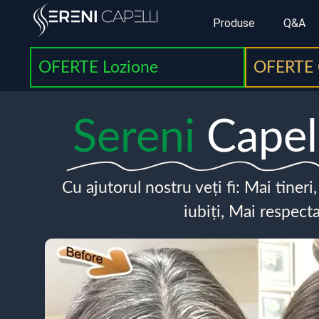
Produse
Q&A
OFERTE Lozione
OFERTE 
Sereni
Capel
Cu ajutorul nostru veți fi: Mai tineri
iubiți, Mai respecta