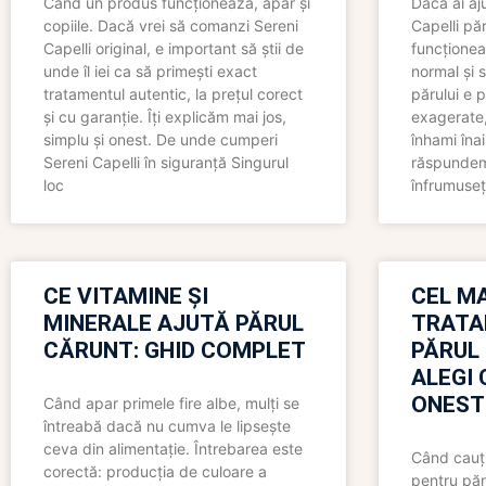
Când un produs funcționează, apar și
Dacă ai aj
copiile. Dacă vrei să comanzi Sereni
Capelli păr
Capelli original, e important să știi de
funcționea
unde îl iei ca să primești exact
normal și s
tratamentul autentic, la prețul corect
părului e p
și cu garanție. Îți explicăm mai jos,
exagerate, 
simplu și onest. De unde cumperi
înhami înai
Sereni Capelli în siguranță Singurul
răspundem 
loc
înfrumuseț
CE VITAMINE ȘI
CEL MA
MINERALE AJUTĂ PĂRUL
TRATA
CĂRUNT: GHID COMPLET
PĂRUL
ALEGI 
ONEST
Când apar primele fire albe, mulți se
întreabă dacă nu cumva le lipsește
ceva din alimentație. Întrebarea este
Când cauți
corectă: producția de culoare a
pentru păr