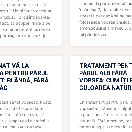
albe nu dispar pentru că eș
 care spun toate același
însărcinată, dar multe femei
 nostru”. Un răspuns onest nu
această perioadă să nu ma
produsul, ci cu întrebarea:
folosească vopsea clasică,
fapt, să acoperi firele albe
amoniacului și a mirosului p
 să redai treptat culoarea
fel gândesc și
părului, fără vopsea? Îți
NATIVĂ LA
TRATAMENT PEN
A PENTRU PĂRUL
PĂRUL ALB FĂRĂ
T: BLÂNDĂ, FĂRĂ
VOPSEA: CUM ÎȚI 
AC
CULOAREA NATUR
bosit să tot vopsești. Poate
Un tratament pentru părul 
scalpul de fiecare dată.
vopsește: hrănește scalpul 
însărcinată și nu vrei să
organismul să redea trepta
pur și simplu ești alergică la
naturală. Fără amoniac, tes
nu ai mai avut ce face.
dermatologic, fabricat în Ita