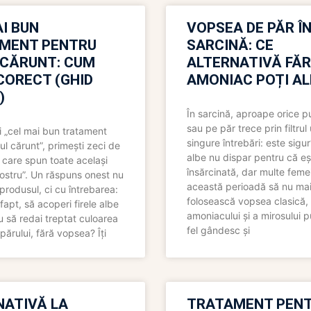
I BUN
VOPSEA DE PĂR Î
MENT PENTRU
SARCINĂ: CE
 CĂRUNT: CUM
ALTERNATIVĂ FĂ
CORECT (GHID
AMONIAC POȚI A
)
În sarcină, aproape orice pu
sau pe păr trece prin filtrul
 „cel mai bun tratament
singure întrebări: este sigur
ul cărunt”, primești zeci de
albe nu dispar pentru că eș
 care spun toate același
însărcinată, dar multe femei
 nostru”. Un răspuns onest nu
această perioadă să nu ma
produsul, ci cu întrebarea:
folosească vopsea clasică,
fapt, să acoperi firele albe
amoniacului și a mirosului p
 să redai treptat culoarea
fel gândesc și
părului, fără vopsea? Îți
NATIVĂ LA
TRATAMENT PEN