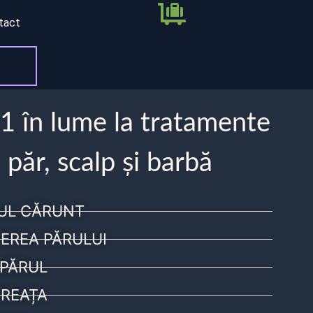
tact
 1 în lume la tratamente
 păr, scalp și barbă
UL CĂRUNT
EREA PĂRULUI
PĂRUL
REAȚA