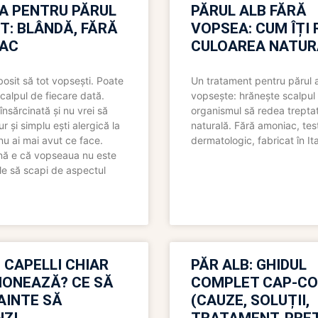
A PENTRU PĂRUL
PĂRUL ALB FĂRĂ
T: BLÂNDĂ, FĂRĂ
VOPSEA: CUM ÎȚI 
AC
CULOAREA NATUR
bosit să tot vopsești. Poate
Un tratament pentru părul 
scalpul de fiecare dată.
vopsește: hrănește scalpul 
însărcinată și nu vrei să
organismul să redea trepta
pur și simplu ești alergică la
naturală. Fără amoniac, tes
nu ai mai avut ce face.
dermatologic, fabricat în Ita
nă e că vopseaua nu este
le să scapi de aspectul
 CAPELLI CHIAR
PĂR ALB: GHIDUL
IONEAZĂ? CE SĂ
COMPLET CAP-C
NAINTE SĂ
(CAUZE, SOLUȚII,