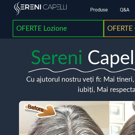
Produse
Q&A
OFERTE Lozione
OFERTE 
Sereni
Capel
Cu ajutorul nostru veți fi: Mai tineri
iubiți, Mai respecta