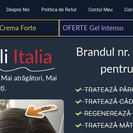
Despre Noi
Politica de Retur
Contul Meu
Con
Crema Forte
OFERTE Gel Intenso
Brandul nr.
li
Italia
pentru
, Mai atrăgători, Mai
ți.
TRATEAZĂ PĂR
TRATEAZĂ CĂD
REGENEREAZĂ 
TRATEAZĂ MĂT