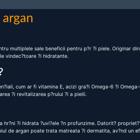
e argan
tru multiplele sale beneficii pentru p?r ?i piele. Originar di
ale vindec?toare ?i hidratante.
?
en?iali, cum ar fi vitamina E, acizi gra?i Omega-6 ?i Omega-
a ?i revitalizarea p?rului ?i a pielii.
a hr?ni ?i hidrata ?uvi?ele ?n profunzime. Datorit? propriet
 uleiul de argan poate trata matreata ?i dermatita, av?nd un e