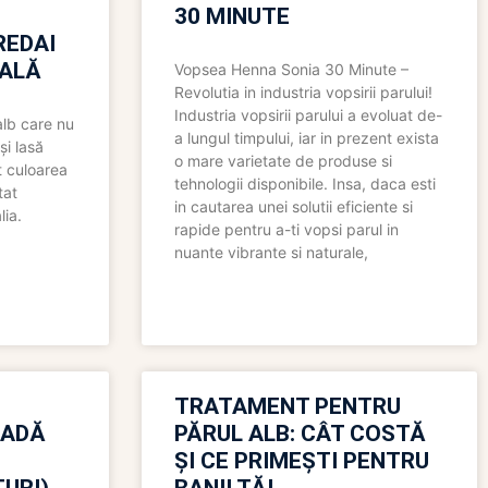
30 MINUTE
REDAI
ALĂ
Vopsea Henna Sonia 30 Minute –
Revolutia in industria vopsirii parului!
Industria vopsirii parului a evoluat de-
alb care nu
a lungul timpului, iar in prezent exista
și lasă
o mare varietate de produse si
t culoarea
tehnologii disponibile. Insa, daca esti
tat
in cautarea unei solutii eficiente si
lia.
rapide pentru a-ti vopsi parul in
nuante vibrante si naturale,
TRATAMENT PENTRU
OADĂ
PĂRUL ALB: CÂT COSTĂ
ȘI CE PRIMEȘTI PENTRU