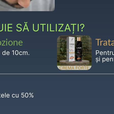
E SĂ UTILIZAȚI?
ozione
Trat
g de 10cm.
Pentr
și pen
ctele cu 50%