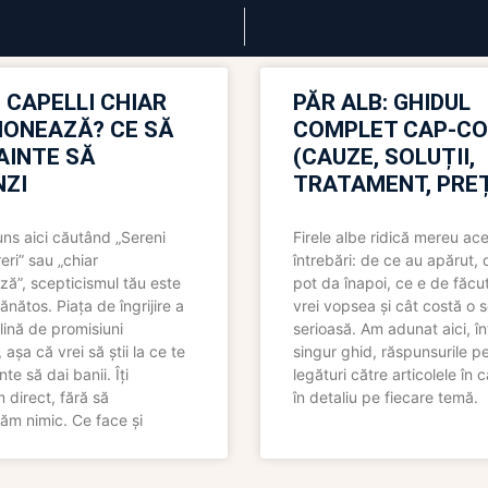
 CAPELLI CHIAR
PĂR ALB: GHIDUL
IONEAZĂ? CE SĂ
COMPLET CAP-C
NAINTE SĂ
(CAUZE, SOLUȚII,
ZI
TRATAMENT, PREȚ
uns aici căutând „Sereni
Firele albe ridică mereu ace
eri” sau „chiar
întrebări: de ce au apărut,
ză”, scepticismul tău este
pot da înapoi, ce e de făcu
ănătos. Piața de îngrijire a
vrei vopsea și cât costă o s
lină de promisiuni
serioasă. Am adunat aici, în
așa că vrei să știi la ce te
singur ghid, răspunsurile pe
nte să dai banii. Îți
legături către articolele în 
direct, fără să
în detaliu pe fiecare temă.
ăm nimic. Ce face și