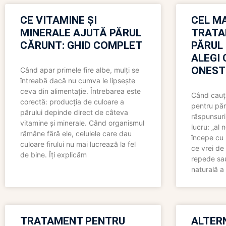
CE VITAMINE ȘI
CEL MA
MINERALE AJUTĂ PĂRUL
TRATA
CĂRUNT: GHID COMPLET
PĂRUL
ALEGI 
ONEST
Când apar primele fire albe, mulți se
întreabă dacă nu cumva le lipsește
ceva din alimentație. Întrebarea este
Când cauți
corectă: producția de culoare a
pentru păr
părului depinde direct de câteva
răspunsuri
vitamine și minerale. Când organismul
lucru: „al
rămâne fără ele, celulele care dau
începe cu 
culoare firului nu mai lucrează la fel
ce vrei de 
de bine. Îți explicăm
repede sau
naturală a 
TRATAMENT PENTRU
ALTER