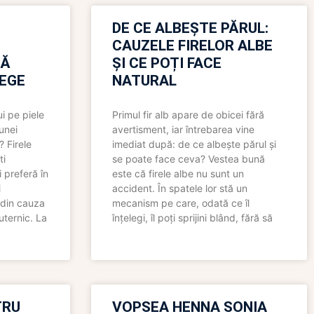
N
DE CE ALBEȘTE PĂRUL:
CAUZELE FIRELOR ALBE
RĂ
ȘI CE POȚI FACE
LEGE
NATURAL
i pe piele
Primul fir alb apare de obicei fără
 unei
avertisment, iar întrebarea vine
? Firele
imediat după: de ce albește părul și
ti
se poate face ceva? Vestea bună
 preferă în
este că firele albe nu sunt un
i
accident. În spatele lor stă un
 din cauza
mecanism pe care, odată ce îl
uternic. La
înțelegi, îl poți sprijini blând, fără să
TRU
VOPSEA HENNA SONIA