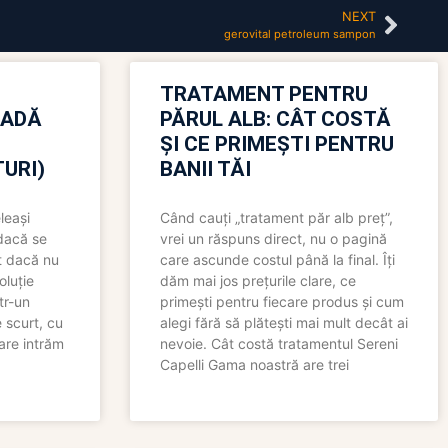
NEXT
gerovital petroleum sampon
TRATAMENT PENTRU
OADĂ
PĂRUL ALB: CÂT COSTĂ
ȘI CE PRIMEȘTI PENTRU
URI)
BANII TĂI
leași
Când cauți „tratament păr alb preț”,
 dacă se
vrei un răspuns direct, nu o pagină
t dacă nu
care ascunde costul până la final. Îți
oluție
dăm mai jos prețurile clare, ce
tr-un
primești pentru fiecare produs și cum
 scurt, cu
alegi fără să plătești mai mult decât ai
care intrăm
nevoie. Cât costă tratamentul Sereni
Capelli Gama noastră are trei