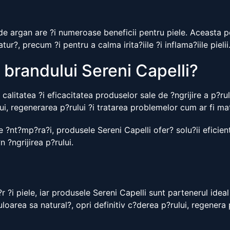
de argan are ?i numeroase beneficii pentru piele. Aceasta poa
ur?, precum ?i pentru a calma irita?iile ?i inflama?iile pielii
 brandului Sereni Capelli?
calitatea ?i eficacitatea produselor sale de ?ngrijire a p?ru
ului, regenerarea p?rului ?i tratarea problemelor cum ar fi ma
 ?nt?mp?ra?i, produsele Sereni Capelli ofer? solu?ii eficient
 ?ngrijirea p?rului.
 ?i piele, iar produsele Sereni Capelli sunt partenerul idea
uloarea sa natural?, opri definitiv c?derea p?rului, regenera