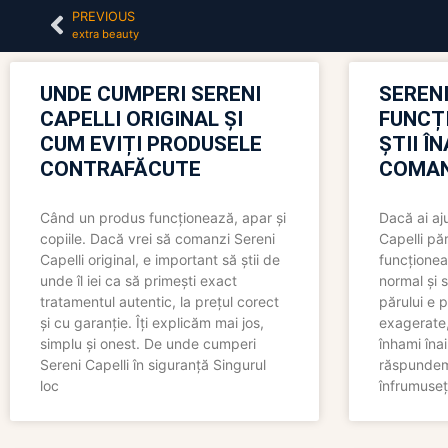
PREVIOUS
extra beauty
UNDE CUMPERI SERENI
SERENI
CAPELLI ORIGINAL ȘI
FUNCȚ
CUM EVIȚI PRODUSELE
ȘTII Î
CONTRAFĂCUTE
COMAN
Când un produs funcționează, apar și
Dacă ai aj
copiile. Dacă vrei să comanzi Sereni
Capelli păr
Capelli original, e important să știi de
funcționea
unde îl iei ca să primești exact
normal și s
tratamentul autentic, la prețul corect
părului e p
și cu garanție. Îți explicăm mai jos,
exagerate, 
simplu și onest. De unde cumperi
înhami înai
Sereni Capelli în siguranță Singurul
răspundem 
loc
înfrumuseț