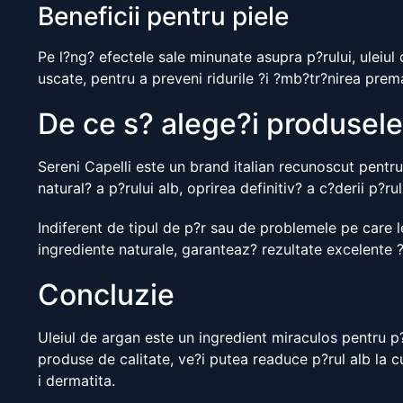
Beneficii pentru piele
Pe l?ng? efectele sale minunate asupra p?rului, uleiul 
uscate, pentru a preveni ridurile ?i ?mb?tr?nirea premat
De ce s? alege?i produsele
Sereni Capelli este un brand italian recunoscut pentru 
natural? a p?rului alb, oprirea definitiv? a c?derii p?r
Indiferent de tipul de p?r sau de problemele pe care le
ingrediente naturale, garanteaz? rezultate excelente ?n
Concluzie
Uleiul de argan este un ingredient miraculos pentru p?r
produse de calitate, ve?i putea readuce p?rul alb la c
i dermatita.