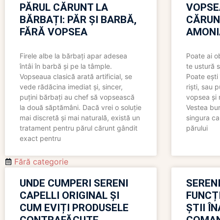
PĂRUL CĂRUNT LA
VOPSE
BĂRBAȚI: PĂR ȘI BARBĂ,
CĂRUN
FĂRĂ VOPSEA
AMONI
Firele albe la bărbați apar adesea
Poate ai o
întâi în barbă și pe la tâmple.
te ustură 
Vopseaua clasică arată artificial, se
Poate ești 
vede rădăcina imediat și, sincer,
riști, sau 
puțini bărbați au chef să vopsească
vopsea și 
la două săptămâni. Dacă vrei o soluție
Vestea bu
mai discretă și mai naturală, există un
singura ca
tratament pentru părul cărunt gândit
părului
exact pentru
Fără categorie
UNDE CUMPERI SERENI
SERENI
CAPELLI ORIGINAL ȘI
FUNCȚ
CUM EVIȚI PRODUSELE
ȘTII Î