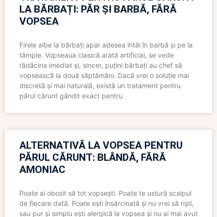
LA BĂRBAȚI: PĂR ȘI BARBĂ, FĂRĂ
VOPSEA
Firele albe la bărbați apar adesea întâi în barbă și pe la
tâmple. Vopseaua clasică arată artificial, se vede
rădăcina imediat și, sincer, puțini bărbați au chef să
vopsească la două săptămâni. Dacă vrei o soluție mai
discretă și mai naturală, există un tratament pentru
părul cărunt gândit exact pentru
ALTERNATIVĂ LA VOPSEA PENTRU
PĂRUL CĂRUNT: BLÂNDĂ, FĂRĂ
AMONIAC
Poate ai obosit să tot vopsești. Poate te ustură scalpul
de fiecare dată. Poate ești însărcinată și nu vrei să riști,
sau pur și simplu ești alergică la vopsea și nu ai mai avut