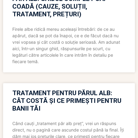
COADĂ (CAUZE, SOLUȚII,
TRATAMENT, PREȚURI)
Firele albe ridică mereu aceleași întrebări: de ce au
apărut, dacă se pot da înapoi, ce e de făcut dacă nu
vrei vopsea și cât costă o soluție serioasă. Am adunat
aici, într-un singur ghid, răspunsurile pe scurt, cu
legături către articolele în care intrăm în detaliu pe
fiecare temă.
TRATAMENT PENTRU PĂRUL ALB:
CÂT COSTĂ ȘI CE PRIMEȘTI PENTRU
BANII TĂI
Când cauți „tratament păr alb preț”, vrei un răspuns
direct, nu o pagină care ascunde costul până la final. Îți
dăm mai jos prețurile clare, ce primești pentru fiecare