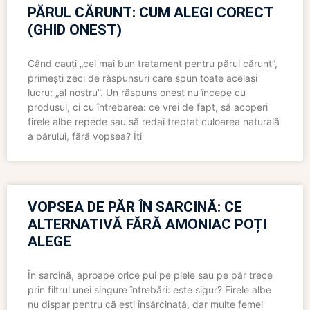
PĂRUL CĂRUNT: CUM ALEGI CORECT
(GHID ONEST)
Când cauți „cel mai bun tratament pentru părul cărunt”,
primești zeci de răspunsuri care spun toate același
lucru: „al nostru”. Un răspuns onest nu începe cu
produsul, ci cu întrebarea: ce vrei de fapt, să acoperi
firele albe repede sau să redai treptat culoarea naturală
a părului, fără vopsea? Îți
VOPSEA DE PĂR ÎN SARCINĂ: CE
ALTERNATIVĂ FĂRĂ AMONIAC POȚI
ALEGE
În sarcină, aproape orice pui pe piele sau pe păr trece
prin filtrul unei singure întrebări: este sigur? Firele albe
nu dispar pentru că ești însărcinată, dar multe femei