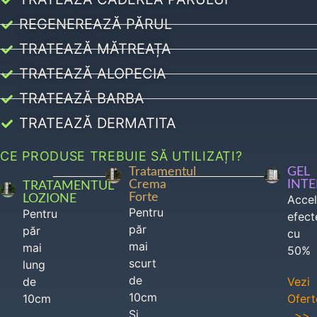
REGENEREAZĂ PĂRUL
TRATEAZĂ MĂTREAȚA
TRATEAZĂ ALOPECIA
TRATEAZĂ BARBA
TRATEAZĂ DERMATITA
CE PRODUSE TREBUIE SĂ UTILIZAȚI?
Tratamentul
GEL
Crema
INT
TRATAMENTUL
Forte
LOZIONE
Acce
Pentru
Pentru
efect
păr
păr
cu
mai
mai
50%
scurt
lung
de
de
Vezi
10cm
10cm
Ofert
Si
>>