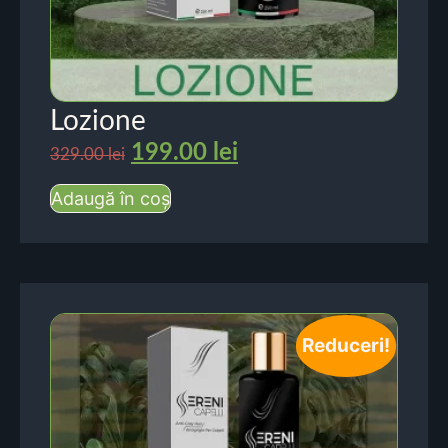
Lozione
199.00
lei
329.00
lei
Adaugă în coș
Reduceri!