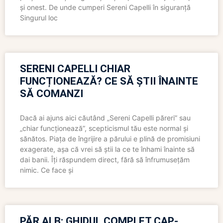
și onest. De unde cumperi Sereni Capelli în siguranță
Singurul loc
SERENI CAPELLI CHIAR
FUNCȚIONEAZĂ? CE SĂ ȘTII ÎNAINTE
SĂ COMANZI
Dacă ai ajuns aici căutând „Sereni Capelli păreri” sau
„chiar funcționează”, scepticismul tău este normal și
sănătos. Piața de îngrijire a părului e plină de promisiuni
exagerate, așa că vrei să știi la ce te înhami înainte să
dai banii. Îți răspundem direct, fără să înfrumusețăm
nimic. Ce face și
PĂR ALB: GHIDUL COMPLET CAP-