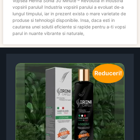
Vopsea Henna Sonia 30 Minute – Revolutia in industria
vopsirii parului! Industria vopsirii parului a evoluat de-a
lungul timpului, iar in prezent exista o mare varietate de
produse si tehnologii disponibile. Insa, daca esti in
cautarea unei solutii eficiente si rapide pentru a-ti vopsi
parul in nuante vibrante si naturale,
Reduceri!