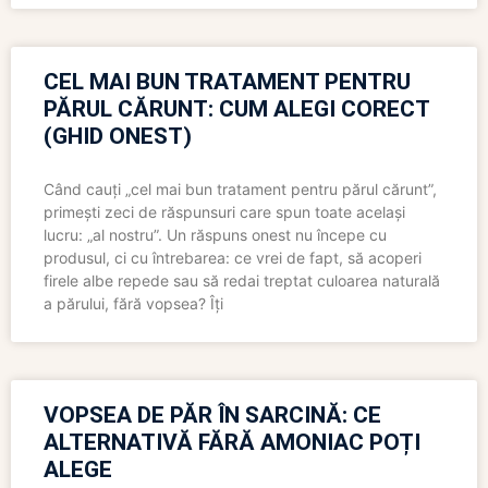
CEL MAI BUN TRATAMENT PENTRU
PĂRUL CĂRUNT: CUM ALEGI CORECT
(GHID ONEST)
Când cauți „cel mai bun tratament pentru părul cărunt”,
primești zeci de răspunsuri care spun toate același
lucru: „al nostru”. Un răspuns onest nu începe cu
produsul, ci cu întrebarea: ce vrei de fapt, să acoperi
firele albe repede sau să redai treptat culoarea naturală
a părului, fără vopsea? Îți
VOPSEA DE PĂR ÎN SARCINĂ: CE
ALTERNATIVĂ FĂRĂ AMONIAC POȚI
ALEGE