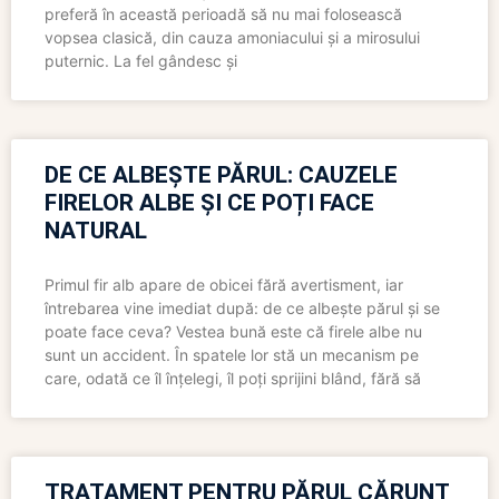
preferă în această perioadă să nu mai folosească
vopsea clasică, din cauza amoniacului și a mirosului
puternic. La fel gândesc și
DE CE ALBEȘTE PĂRUL: CAUZELE
FIRELOR ALBE ȘI CE POȚI FACE
NATURAL
Primul fir alb apare de obicei fără avertisment, iar
întrebarea vine imediat după: de ce albește părul și se
poate face ceva? Vestea bună este că firele albe nu
sunt un accident. În spatele lor stă un mecanism pe
care, odată ce îl înțelegi, îl poți sprijini blând, fără să
TRATAMENT PENTRU PĂRUL CĂRUNT