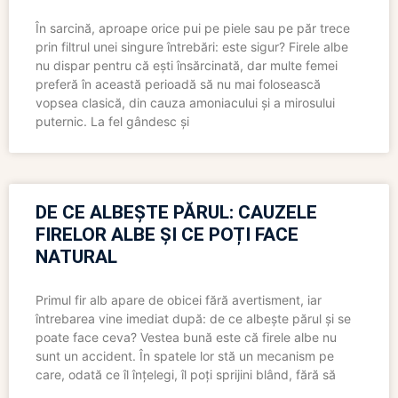
În sarcină, aproape orice pui pe piele sau pe păr trece
prin filtrul unei singure întrebări: este sigur? Firele albe
nu dispar pentru că ești însărcinată, dar multe femei
preferă în această perioadă să nu mai folosească
vopsea clasică, din cauza amoniacului și a mirosului
puternic. La fel gândesc și
DE CE ALBEȘTE PĂRUL: CAUZELE
FIRELOR ALBE ȘI CE POȚI FACE
NATURAL
Primul fir alb apare de obicei fără avertisment, iar
întrebarea vine imediat după: de ce albește părul și se
poate face ceva? Vestea bună este că firele albe nu
sunt un accident. În spatele lor stă un mecanism pe
care, odată ce îl înțelegi, îl poți sprijini blând, fără să