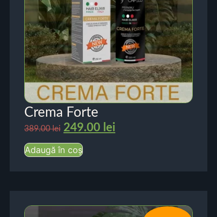
Crema Forte
249.00
lei
389.00
lei
Adaugă în coș