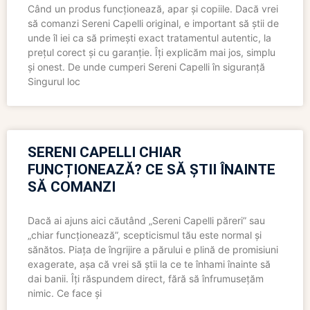
Când un produs funcționează, apar și copiile. Dacă vrei
să comanzi Sereni Capelli original, e important să știi de
unde îl iei ca să primești exact tratamentul autentic, la
prețul corect și cu garanție. Îți explicăm mai jos, simplu
și onest. De unde cumperi Sereni Capelli în siguranță
Singurul loc
SERENI CAPELLI CHIAR
FUNCȚIONEAZĂ? CE SĂ ȘTII ÎNAINTE
SĂ COMANZI
Dacă ai ajuns aici căutând „Sereni Capelli păreri” sau
„chiar funcționează”, scepticismul tău este normal și
sănătos. Piața de îngrijire a părului e plină de promisiuni
exagerate, așa că vrei să știi la ce te înhami înainte să
dai banii. Îți răspundem direct, fără să înfrumusețăm
nimic. Ce face și