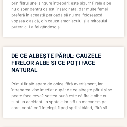
prin filtrul unei singure întrebări: este sigur? Firele albe
nu dispar pentru că ești însărcinată, dar multe femei
preferă în această perioadă să nu mai folosească
vopsea clasică, din cauza amoniacului și a mirosului
puternic. La fel gândesc și
DE CE ALBEȘTE PĂRUL: CAUZELE
FIRELOR ALBE ȘI CE POȚI FACE
NATURAL
Primul fir alb apare de obicei fără avertisment, iar
întrebarea vine imediat după: de ce albește părul și se
poate face ceva? Vestea bună este că firele albe nu
sunt un accident. În spatele lor stă un mecanism pe
care, odată ce îl înțelegi, îl poți sprijini blând, fără să