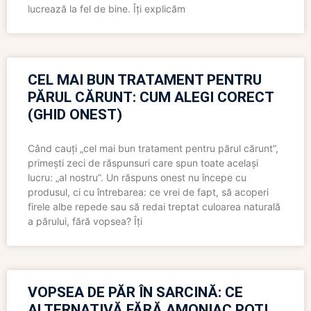
lucrează la fel de bine. Îți explicăm
CEL MAI BUN TRATAMENT PENTRU
PĂRUL CĂRUNT: CUM ALEGI CORECT
(GHID ONEST)
Când cauți „cel mai bun tratament pentru părul cărunt”,
primești zeci de răspunsuri care spun toate același
lucru: „al nostru”. Un răspuns onest nu începe cu
produsul, ci cu întrebarea: ce vrei de fapt, să acoperi
firele albe repede sau să redai treptat culoarea naturală
a părului, fără vopsea? Îți
VOPSEA DE PĂR ÎN SARCINĂ: CE
ALTERNATIVĂ FĂRĂ AMONIAC POȚI