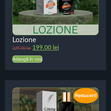
Lozione
199.00
lei
329.00
lei
Adaugă în coș
Reduceri!