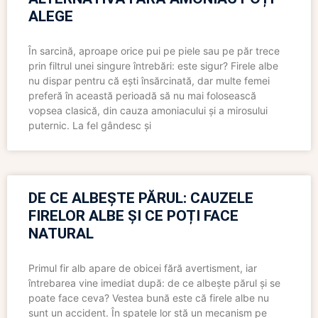
ALEGE
În sarcină, aproape orice pui pe piele sau pe păr trece
prin filtrul unei singure întrebări: este sigur? Firele albe
nu dispar pentru că ești însărcinată, dar multe femei
preferă în această perioadă să nu mai folosească
vopsea clasică, din cauza amoniacului și a mirosului
puternic. La fel gândesc și
DE CE ALBEȘTE PĂRUL: CAUZELE
FIRELOR ALBE ȘI CE POȚI FACE
NATURAL
Primul fir alb apare de obicei fără avertisment, iar
întrebarea vine imediat după: de ce albește părul și se
poate face ceva? Vestea bună este că firele albe nu
sunt un accident. În spatele lor stă un mecanism pe