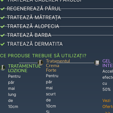
REGENEREAZĂ PĂRUL
TRATEAZĂ MĂTREAȚA
TRATEAZĂ ALOPECIA
TRATEAZĂ BARBA
TRATEAZĂ DERMATITA
CE PRODUSE TREBUIE SĂ UTILIZAȚI?
Tratamentul
GEL
Crema
INT
TRATAMENTUL
Forte
LOZIONE
Acce
Pentru
Pentru
efect
păr
păr
cu
mai
mai
50%
scurt
lung
de
de
Vezi
10cm
10cm
Ofert
Si
>>