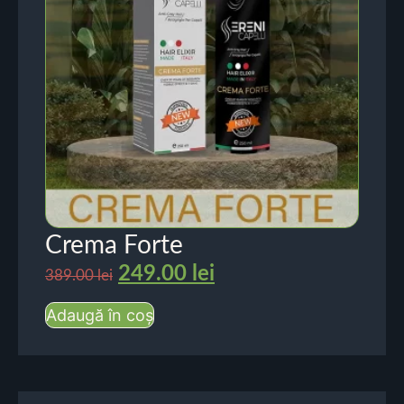
Crema Forte
249.00
lei
389.00
lei
Adaugă în coș