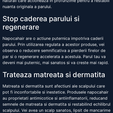
naturali care actioneaza in profunzime pentru a restabili
nuanta originala a parului.
Stop caderea parului si
regenerare
Napocahair are o actiune puternica impotriva caderii
parului. Prin utilizarea regulata a acestor produse, vei
observa o reducere semnificativa a pierderii firelor de
par si o regenerare accelerata a acestuia. Parul tau va
deveni mai puternic, mai sanatos si va creste mai rapid.
Trateaza matreata si dermatita
Matreata si dermatita sunt afectiuni ale scalpului care
pot fi inconfortabile si inestetice. Produsele napocahair
au proprietati antimicotice si antiinflamatorii, reducand
semnele de matreata si dermatita si restabilind echilibrul
scalpului. Vei avea un scalp sanatos, lipsit de mancarime