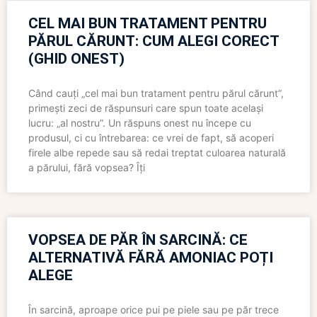
CEL MAI BUN TRATAMENT PENTRU
PĂRUL CĂRUNT: CUM ALEGI CORECT
(GHID ONEST)
Când cauți „cel mai bun tratament pentru părul cărunt”,
primești zeci de răspunsuri care spun toate același
lucru: „al nostru”. Un răspuns onest nu începe cu
produsul, ci cu întrebarea: ce vrei de fapt, să acoperi
firele albe repede sau să redai treptat culoarea naturală
a părului, fără vopsea? Îți
VOPSEA DE PĂR ÎN SARCINĂ: CE
ALTERNATIVĂ FĂRĂ AMONIAC POȚI
ALEGE
În sarcină, aproape orice pui pe piele sau pe păr trece