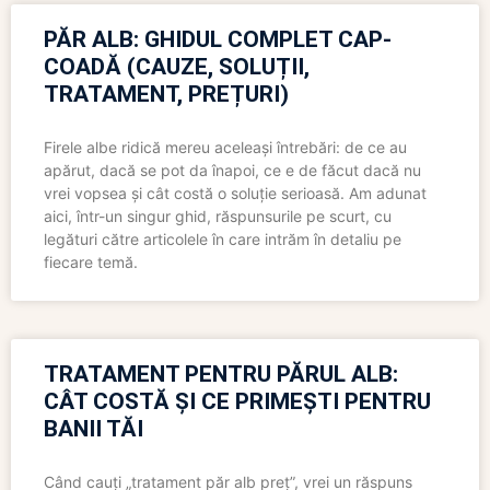
PĂR ALB: GHIDUL COMPLET CAP-
COADĂ (CAUZE, SOLUȚII,
TRATAMENT, PREȚURI)
Firele albe ridică mereu aceleași întrebări: de ce au
apărut, dacă se pot da înapoi, ce e de făcut dacă nu
vrei vopsea și cât costă o soluție serioasă. Am adunat
aici, într-un singur ghid, răspunsurile pe scurt, cu
legături către articolele în care intrăm în detaliu pe
fiecare temă.
TRATAMENT PENTRU PĂRUL ALB:
CÂT COSTĂ ȘI CE PRIMEȘTI PENTRU
BANII TĂI
Când cauți „tratament păr alb preț”, vrei un răspuns