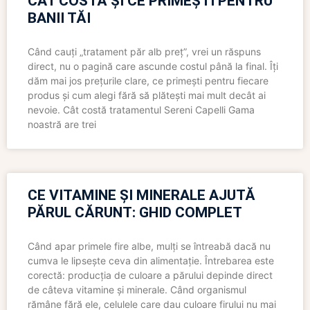
CÂT COSTĂ ȘI CE PRIMEȘTI PENTRU
BANII TĂI
Când cauți „tratament păr alb preț”, vrei un răspuns
direct, nu o pagină care ascunde costul până la final. Îți
dăm mai jos prețurile clare, ce primești pentru fiecare
produs și cum alegi fără să plătești mai mult decât ai
nevoie. Cât costă tratamentul Sereni Capelli Gama
noastră are trei
CE VITAMINE ȘI MINERALE AJUTĂ
PĂRUL CĂRUNT: GHID COMPLET
Când apar primele fire albe, mulți se întreabă dacă nu
cumva le lipsește ceva din alimentație. Întrebarea este
corectă: producția de culoare a părului depinde direct
de câteva vitamine și minerale. Când organismul
rămâne fără ele, celulele care dau culoare firului nu mai