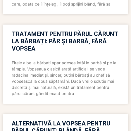
care, odată ce îl înțelegi, îl poți sprijini blând, fără să
TRATAMENT PENTRU PĂRUL CĂRUNT
LA BĂRBAȚI: PĂR ȘI BARBĂ, FĂRĂ
VOPSEA
Firele albe la bărbați apar adesea întâi în barbă și pe la
tâmple. Vopseaua clasică arată artificial, se vede
rădăcina imediat și, sincer, puțini bărbați au chef să
vopsească la două săptămâni. Dacă vrei o soluție mai
discretă și mai naturală, există un tratament pentru
părul cărunt gândit exact pentru
ALTERNATIVĂ LA VOPSEA PENTRU
PĂRUL CĂRUNT: BLÂNDĂ, FĂRĂ