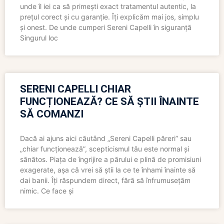
unde îl iei ca să primești exact tratamentul autentic, la
prețul corect și cu garanție. Îți explicăm mai jos, simplu
și onest. De unde cumperi Sereni Capelli în siguranță
Singurul loc
SERENI CAPELLI CHIAR
FUNCȚIONEAZĂ? CE SĂ ȘTII ÎNAINTE
SĂ COMANZI
Dacă ai ajuns aici căutând „Sereni Capelli păreri” sau
„chiar funcționează”, scepticismul tău este normal și
sănătos. Piața de îngrijire a părului e plină de promisiuni
exagerate, așa că vrei să știi la ce te înhami înainte să
dai banii. Îți răspundem direct, fără să înfrumusețăm
nimic. Ce face și