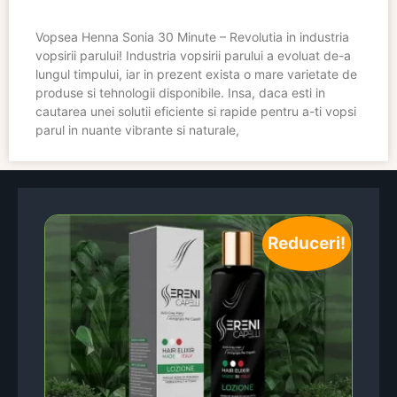
Vopsea Henna Sonia 30 Minute – Revolutia in industria
vopsirii parului! Industria vopsirii parului a evoluat de-a
lungul timpului, iar in prezent exista o mare varietate de
produse si tehnologii disponibile. Insa, daca esti in
cautarea unei solutii eficiente si rapide pentru a-ti vopsi
parul in nuante vibrante si naturale,
Reduceri!