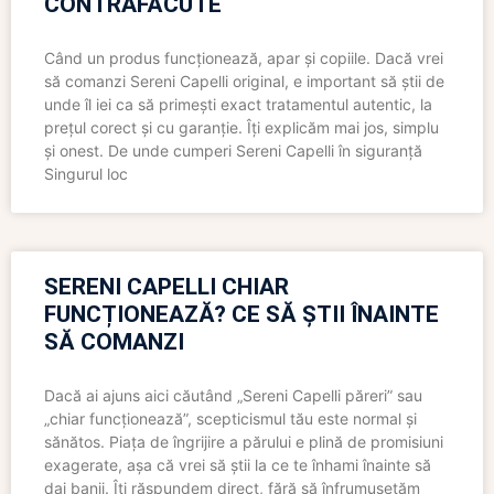
CONTRAFĂCUTE
Când un produs funcționează, apar și copiile. Dacă vrei
să comanzi Sereni Capelli original, e important să știi de
unde îl iei ca să primești exact tratamentul autentic, la
prețul corect și cu garanție. Îți explicăm mai jos, simplu
și onest. De unde cumperi Sereni Capelli în siguranță
Singurul loc
SERENI CAPELLI CHIAR
FUNCȚIONEAZĂ? CE SĂ ȘTII ÎNAINTE
SĂ COMANZI
Dacă ai ajuns aici căutând „Sereni Capelli păreri” sau
„chiar funcționează”, scepticismul tău este normal și
sănătos. Piața de îngrijire a părului e plină de promisiuni
exagerate, așa că vrei să știi la ce te înhami înainte să
dai banii. Îți răspundem direct, fără să înfrumusețăm