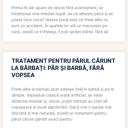
Primul fir alb apare de obicei fără avertisment, iar
întrebarea vine imediat după: de ce albește părul și se
poate face ceva? Vestea bună este că firele albe nu
sunt un accident. În spatele lor stă un mecanism pe
care, odată ce îl înțelegi, îl poți sprijini blând, fără să
TRATAMENT PENTRU PĂRUL CĂRUNT
LA BĂRBAȚI: PĂR ȘI BARBĂ, FĂRĂ
VOPSEA
Firele albe la bărbați apar adesea întâi în barbă și pe la
tâmple. Vopseaua clasică arată artificial, se vede
rădăcina imediat și, sincer, puțini bărbați au chef să
vopsească la două săptămâni. Dacă vrei o soluție mai
discretă și mai naturală, există un tratament pentru
părul cărunt gândit exact pentru