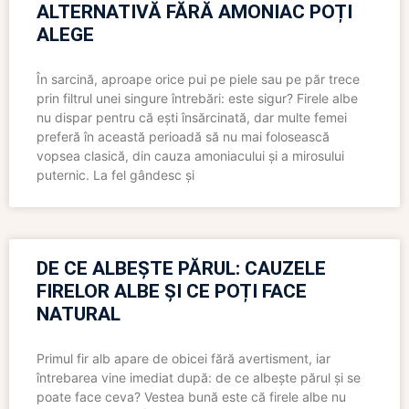
ALTERNATIVĂ FĂRĂ AMONIAC POȚI
ALEGE
În sarcină, aproape orice pui pe piele sau pe păr trece
prin filtrul unei singure întrebări: este sigur? Firele albe
nu dispar pentru că ești însărcinată, dar multe femei
preferă în această perioadă să nu mai folosească
vopsea clasică, din cauza amoniacului și a mirosului
puternic. La fel gândesc și
DE CE ALBEȘTE PĂRUL: CAUZELE
FIRELOR ALBE ȘI CE POȚI FACE
NATURAL
Primul fir alb apare de obicei fără avertisment, iar
întrebarea vine imediat după: de ce albește părul și se
poate face ceva? Vestea bună este că firele albe nu