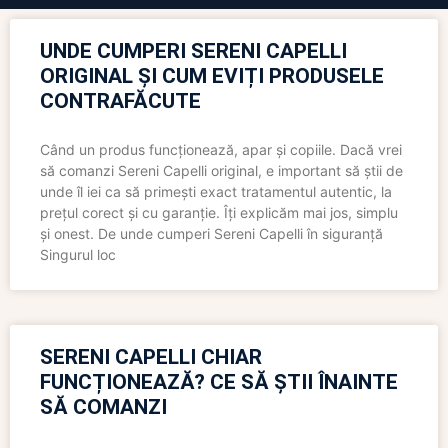
UNDE CUMPERI SERENI CAPELLI
ORIGINAL ȘI CUM EVIȚI PRODUSELE
CONTRAFĂCUTE
Când un produs funcționează, apar și copiile. Dacă vrei
să comanzi Sereni Capelli original, e important să știi de
unde îl iei ca să primești exact tratamentul autentic, la
prețul corect și cu garanție. Îți explicăm mai jos, simplu
și onest. De unde cumperi Sereni Capelli în siguranță
Singurul loc
SERENI CAPELLI CHIAR
FUNCȚIONEAZĂ? CE SĂ ȘTII ÎNAINTE
SĂ COMANZI