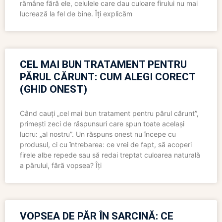
rămâne fără ele, celulele care dau culoare firului nu mai
lucrează la fel de bine. Îți explicăm
CEL MAI BUN TRATAMENT PENTRU
PĂRUL CĂRUNT: CUM ALEGI CORECT
(GHID ONEST)
Când cauți „cel mai bun tratament pentru părul cărunt”,
primești zeci de răspunsuri care spun toate același
lucru: „al nostru”. Un răspuns onest nu începe cu
produsul, ci cu întrebarea: ce vrei de fapt, să acoperi
firele albe repede sau să redai treptat culoarea naturală
a părului, fără vopsea? Îți
VOPSEA DE PĂR ÎN SARCINĂ: CE