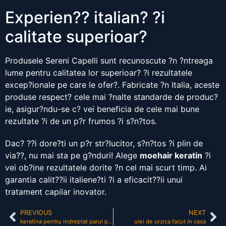
Experien?? italian? ?i
calitate superioar?
Produsele Sereni Capelli sunt recunoscute ?n ?ntreaga
lume pentru calitatea lor superioar? ?i rezultatele
excep?ionale pe care le ofer?. Fabricate ?n Italia, aceste
produse respect? cele mai ?nalte standarde de produc?
ie, asigur?ndu-se c? vei beneficia de cele mai bune
rezultate ?i de un p?r frumos ?i s?n?tos.
Dac? ??i dore?ti un p?r str?lucitor, s?n?tos ?i plin de
via??, nu mai sta pe g?nduri! Alege
moehair keratin
?i
vei ob?ine rezultatele dorite ?n cel mai scurt timp. Ai
garantia calit??ii italiene?ti ?i a eficacit??ii unui
tratament capilar inovator.
PREVIOUS
NEXT
keratina pentru indreptat parul pret
ulei de urzica facut in casa