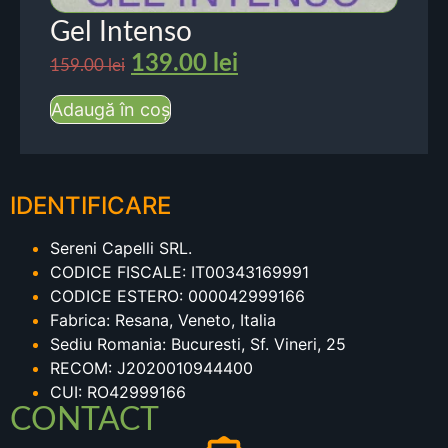
Gel Intenso
139.00
lei
159.00
lei
Adaugă în coș
IDENTIFICARE
Sereni Capelli SRL.
CODICE FISCALE: IT00343169991
CODICE ESTERO: 000042999166
Fabrica: Resana, Veneto, Italia
Sediu Romania: Bucuresti, Sf. Vineri, 25
RECOM: J2020010944400
CUI: RO42999166
CONTACT