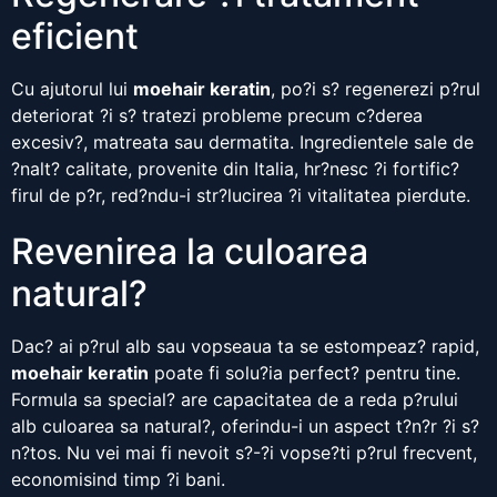
eficient
Cu ajutorul lui
moehair keratin
, po?i s? regenerezi p?rul
deteriorat ?i s? tratezi probleme precum c?derea
excesiv?, matreata sau dermatita. Ingredientele sale de
?nalt? calitate, provenite din Italia, hr?nesc ?i fortific?
firul de p?r, red?ndu-i str?lucirea ?i vitalitatea pierdute.
Revenirea la culoarea
natural?
Dac? ai p?rul alb sau vopseaua ta se estompeaz? rapid,
moehair keratin
poate fi solu?ia perfect? pentru tine.
Formula sa special? are capacitatea de a reda p?rului
alb culoarea sa natural?, oferindu-i un aspect t?n?r ?i s?
n?tos. Nu vei mai fi nevoit s?-?i vopse?ti p?rul frecvent,
economisind timp ?i bani.