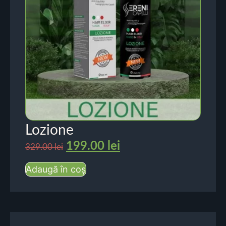
Lozione
199.00
lei
329.00
lei
Adaugă în coș