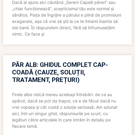
Dacă ai ajuns aici căutând „Sereni Capelli păreri” sau
„chiar funcționează”, scepticismul tău este normal și
sănătos. Piața de îngrijire a părului e plină de promisiuni
exagerate, așa că vrei să știi la ce te înhami înainte să
dai banii. Îți răspundem direct, fără să înfrumusețăm
nimic. Ce face și
PĂR ALB: GHIDUL COMPLET CAP-
COADĂ (CAUZE, SOLUȚII,
TRATAMENT, PREȚURI)
Firele albe ridică mereu aceleași întrebări: de ce au
apărut, dacă se pot da înapoi, ce e de făcut dacă nu
vrei vopsea și cât costă o soluție serioasă. Am adunat
aici, într-un singur ghid, răspunsurile pe scurt, cu
legături către articolele în care intrăm în detaliu pe
fiecare temă.