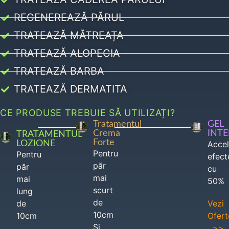
REGENEREAZĂ PĂRUL
TRATEAZĂ MĂTREAȚA
TRATEAZĂ ALOPECIA
TRATEAZĂ BARBA
TRATEAZĂ DERMATITA
CE PRODUSE TREBUIE SĂ UTILIZAȚI?
Tratamentul
GEL
Crema
INT
TRATAMENTUL
Forte
LOZIONE
Acce
Pentru
Pentru
efect
păr
păr
cu
mai
mai
50%
scurt
lung
de
de
Vezi
10cm
10cm
Ofert
Si
>>