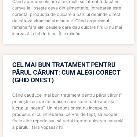
Când apar primele fire albe, mulți se întreabă dacă nu
cumva le lipsește ceva din alimentație. Întrebarea este
corectă: producția de culoare a părului depinde direct
de câteva vitamine și minerale. Când organismul
rămâne fără ele, celulele care dau culoare firului nu mai
lucrează la fel de bine. Îți explicăm
CEL MAI BUN TRATAMENT PENTRU
PĂRUL CĂRUNT: CUM ALEGI CORECT
(GHID ONEST)
Când cauți „cel mai bun tratament pentru părul cărunt”,
primești zeci de răspunsuri care spun toate același
lucru: „al nostru”. Un răspuns onest nu începe cu
produsul, ci cu întrebarea: ce vrei de fapt, să acoperi
firele albe repede sau să redai treptat culoarea naturală
a părului, fără vopsea? Îți