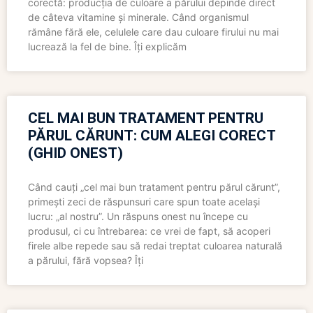
corectă: producția de culoare a părului depinde direct
de câteva vitamine și minerale. Când organismul
rămâne fără ele, celulele care dau culoare firului nu mai
lucrează la fel de bine. Îți explicăm
CEL MAI BUN TRATAMENT PENTRU
PĂRUL CĂRUNT: CUM ALEGI CORECT
(GHID ONEST)
Când cauți „cel mai bun tratament pentru părul cărunt”,
primești zeci de răspunsuri care spun toate același
lucru: „al nostru”. Un răspuns onest nu începe cu
produsul, ci cu întrebarea: ce vrei de fapt, să acoperi
firele albe repede sau să redai treptat culoarea naturală
a părului, fără vopsea? Îți