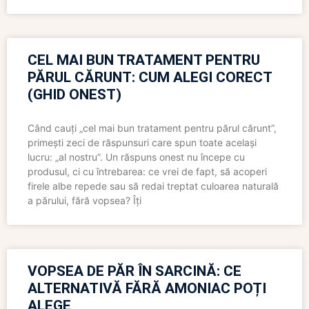
CEL MAI BUN TRATAMENT PENTRU
PĂRUL CĂRUNT: CUM ALEGI CORECT
(GHID ONEST)
Când cauți „cel mai bun tratament pentru părul cărunt”,
primești zeci de răspunsuri care spun toate același
lucru: „al nostru”. Un răspuns onest nu începe cu
produsul, ci cu întrebarea: ce vrei de fapt, să acoperi
firele albe repede sau să redai treptat culoarea naturală
a părului, fără vopsea? Îți
VOPSEA DE PĂR ÎN SARCINĂ: CE
ALTERNATIVĂ FĂRĂ AMONIAC POȚI
ALEGE