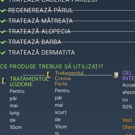
REGENEREAZĂ PĂRUL
TRATEAZĂ MĂTREAȚA
TRATEAZĂ ALOPECIA
TRATEAZĂ BARBA
TRATEAZĂ DERMATITA
CE PRODUSE TREBUIE SĂ UTILIZAȚI?
Tratamentul
GEL
Crema
INT
TRATAMENTUL
Forte
LOZIONE
Acce
Pentru
Pentru
efect
păr
păr
cu
mai
mai
50%
scurt
lung
de
de
Vezi
10cm
10cm
Ofert
Si
>>