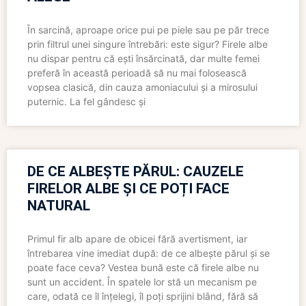
În sarcină, aproape orice pui pe piele sau pe păr trece
prin filtrul unei singure întrebări: este sigur? Firele albe
nu dispar pentru că ești însărcinată, dar multe femei
preferă în această perioadă să nu mai folosească
vopsea clasică, din cauza amoniacului și a mirosului
puternic. La fel gândesc și
DE CE ALBEȘTE PĂRUL: CAUZELE
FIRELOR ALBE ȘI CE POȚI FACE
NATURAL
Primul fir alb apare de obicei fără avertisment, iar
întrebarea vine imediat după: de ce albește părul și se
poate face ceva? Vestea bună este că firele albe nu
sunt un accident. În spatele lor stă un mecanism pe
care, odată ce îl înțelegi, îl poți sprijini blând, fără să