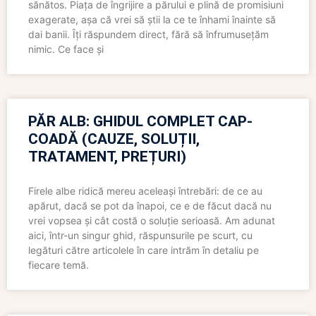
sănătos. Piața de îngrijire a părului e plină de promisiuni
exagerate, așa că vrei să știi la ce te înhami înainte să
dai banii. Îți răspundem direct, fără să înfrumusețăm
nimic. Ce face și
PĂR ALB: GHIDUL COMPLET CAP-
COADĂ (CAUZE, SOLUȚII,
TRATAMENT, PREȚURI)
Firele albe ridică mereu aceleași întrebări: de ce au
apărut, dacă se pot da înapoi, ce e de făcut dacă nu
vrei vopsea și cât costă o soluție serioasă. Am adunat
aici, într-un singur ghid, răspunsurile pe scurt, cu
legături către articolele în care intrăm în detaliu pe
fiecare temă.