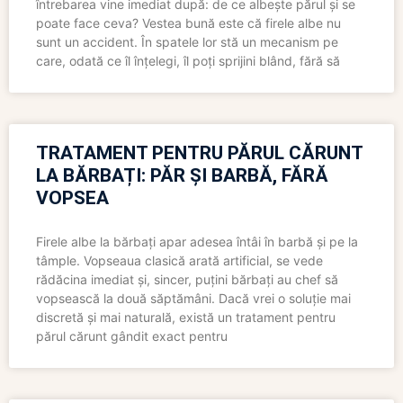
întrebarea vine imediat după: de ce albește părul și se
poate face ceva? Vestea bună este că firele albe nu
sunt un accident. În spatele lor stă un mecanism pe
care, odată ce îl înțelegi, îl poți sprijini blând, fără să
TRATAMENT PENTRU PĂRUL CĂRUNT
LA BĂRBAȚI: PĂR ȘI BARBĂ, FĂRĂ
VOPSEA
Firele albe la bărbați apar adesea întâi în barbă și pe la
tâmple. Vopseaua clasică arată artificial, se vede
rădăcina imediat și, sincer, puțini bărbați au chef să
vopsească la două săptămâni. Dacă vrei o soluție mai
discretă și mai naturală, există un tratament pentru
părul cărunt gândit exact pentru