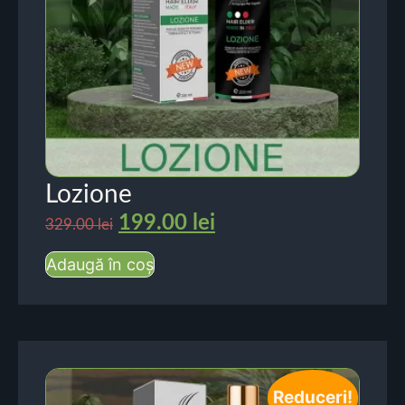
Lozione
199.00
lei
329.00
lei
Adaugă în coș
Reduceri!