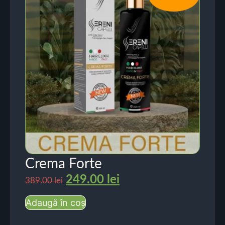
Crema Forte
249.00
lei
389.00
lei
Adaugă în coș