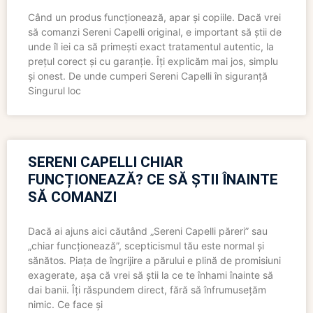
Când un produs funcționează, apar și copiile. Dacă vrei
să comanzi Sereni Capelli original, e important să știi de
unde îl iei ca să primești exact tratamentul autentic, la
prețul corect și cu garanție. Îți explicăm mai jos, simplu
și onest. De unde cumperi Sereni Capelli în siguranță
Singurul loc
SERENI CAPELLI CHIAR
FUNCȚIONEAZĂ? CE SĂ ȘTII ÎNAINTE
SĂ COMANZI
Dacă ai ajuns aici căutând „Sereni Capelli păreri” sau
„chiar funcționează”, scepticismul tău este normal și
sănătos. Piața de îngrijire a părului e plină de promisiuni
exagerate, așa că vrei să știi la ce te înhami înainte să
dai banii. Îți răspundem direct, fără să înfrumusețăm
nimic. Ce face și