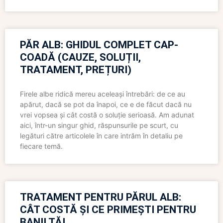
PĂR ALB: GHIDUL COMPLET CAP-
COADĂ (CAUZE, SOLUȚII,
TRATAMENT, PREȚURI)
Firele albe ridică mereu aceleași întrebări: de ce au
apărut, dacă se pot da înapoi, ce e de făcut dacă nu
vrei vopsea și cât costă o soluție serioasă. Am adunat
aici, într-un singur ghid, răspunsurile pe scurt, cu
legături către articolele în care intrăm în detaliu pe
fiecare temă.
TRATAMENT PENTRU PĂRUL ALB:
CÂT COSTĂ ȘI CE PRIMEȘTI PENTRU
BANII TĂI