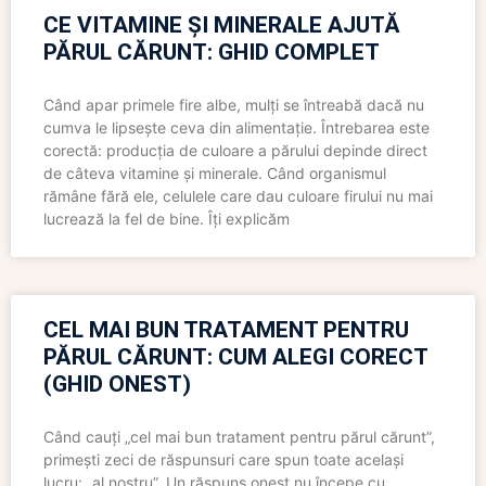
CE VITAMINE ȘI MINERALE AJUTĂ
PĂRUL CĂRUNT: GHID COMPLET
Când apar primele fire albe, mulți se întreabă dacă nu
cumva le lipsește ceva din alimentație. Întrebarea este
corectă: producția de culoare a părului depinde direct
de câteva vitamine și minerale. Când organismul
rămâne fără ele, celulele care dau culoare firului nu mai
lucrează la fel de bine. Îți explicăm
CEL MAI BUN TRATAMENT PENTRU
PĂRUL CĂRUNT: CUM ALEGI CORECT
(GHID ONEST)
Când cauți „cel mai bun tratament pentru părul cărunt”,
primești zeci de răspunsuri care spun toate același
lucru: „al nostru”. Un răspuns onest nu începe cu