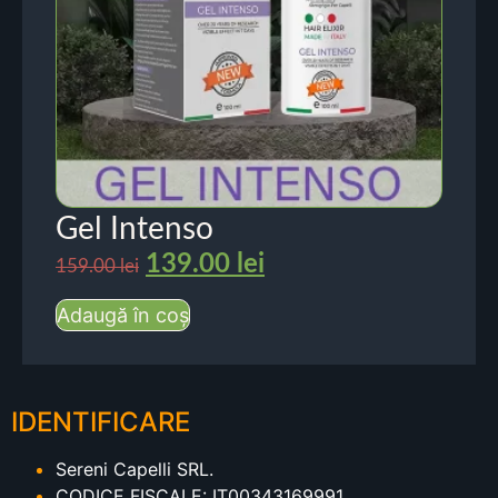
Gel Intenso
139.00
lei
159.00
lei
Adaugă în coș
IDENTIFICARE
Sereni Capelli SRL.
CODICE FISCALE: IT00343169991