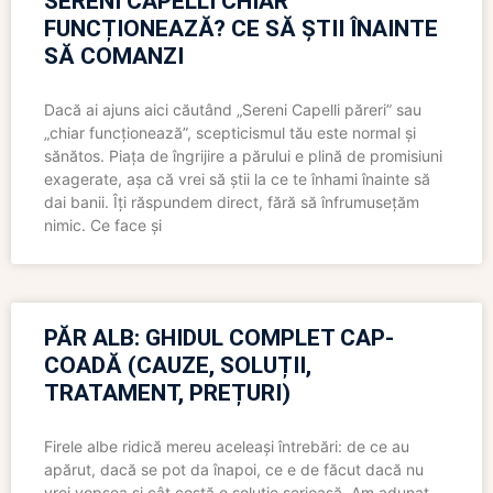
SERENI CAPELLI CHIAR
FUNCȚIONEAZĂ? CE SĂ ȘTII ÎNAINTE
SĂ COMANZI
Dacă ai ajuns aici căutând „Sereni Capelli păreri” sau
„chiar funcționează”, scepticismul tău este normal și
sănătos. Piața de îngrijire a părului e plină de promisiuni
exagerate, așa că vrei să știi la ce te înhami înainte să
dai banii. Îți răspundem direct, fără să înfrumusețăm
nimic. Ce face și
PĂR ALB: GHIDUL COMPLET CAP-
COADĂ (CAUZE, SOLUȚII,
TRATAMENT, PREȚURI)
Firele albe ridică mereu aceleași întrebări: de ce au
apărut, dacă se pot da înapoi, ce e de făcut dacă nu
vrei vopsea și cât costă o soluție serioasă. Am adunat