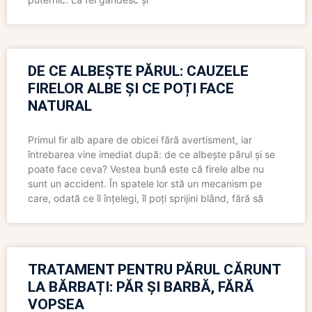
DE CE ALBEȘTE PĂRUL: CAUZELE
FIRELOR ALBE ȘI CE POȚI FACE
NATURAL
Primul fir alb apare de obicei fără avertisment, iar
întrebarea vine imediat după: de ce albește părul și se
poate face ceva? Vestea bună este că firele albe nu
sunt un accident. În spatele lor stă un mecanism pe
care, odată ce îl înțelegi, îl poți sprijini blând, fără să
TRATAMENT PENTRU PĂRUL CĂRUNT
LA BĂRBAȚI: PĂR ȘI BARBĂ, FĂRĂ
VOPSEA