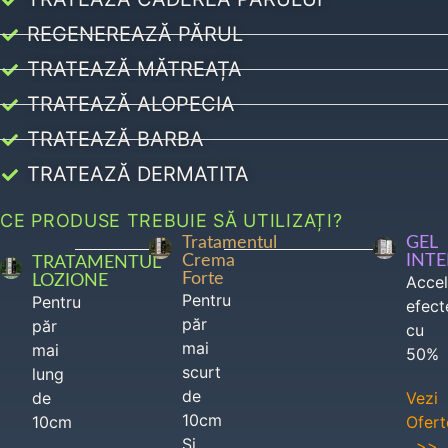
REGENEREAZĂ PĂRUL
TRATEAZĂ MĂTREAȚA
TRATEAZĂ ALOPECIA
TRATEAZĂ BARBA
TRATEAZĂ DERMATITA
CE PRODUSE TREBUIE SĂ UTILIZAȚI?
Tratamentul
GEL
Crema
INT
TRATAMENTUL
Forte
LOZIONE
Acce
Pentru
Pentru
efect
păr
păr
cu
mai
mai
50%
scurt
lung
de
de
Vezi
10cm
10cm
Ofert
Si
>>