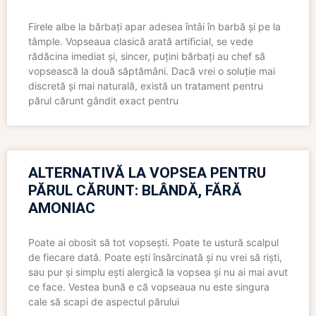
Firele albe la bărbați apar adesea întâi în barbă și pe la
tâmple. Vopseaua clasică arată artificial, se vede
rădăcina imediat și, sincer, puțini bărbați au chef să
vopsească la două săptămâni. Dacă vrei o soluție mai
discretă și mai naturală, există un tratament pentru
părul cărunt gândit exact pentru
ALTERNATIVĂ LA VOPSEA PENTRU
PĂRUL CĂRUNT: BLÂNDĂ, FĂRĂ
AMONIAC
Poate ai obosit să tot vopsești. Poate te ustură scalpul
de fiecare dată. Poate ești însărcinată și nu vrei să riști,
sau pur și simplu ești alergică la vopsea și nu ai mai avut
ce face. Vestea bună e că vopseaua nu este singura
cale să scapi de aspectul părului