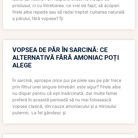
produsul, ci cu întrebarea: ce vrei de fapt, să acoperi
firele albe repede sau să redai treptat culoarea naturală
a părului, fără vopsea? Îți
VOPSEA DE PĂR ÎN SARCINĂ: CE
ALTERNATIVĂ FĂRĂ AMONIAC POȚI
ALEGE
În sarcină, aproape orice pui pe piele sau pe păr trece
prin filtrul unei singure întrebări: este sigur? Firele albe
nu dispar pentru că ești însărcinată, dar multe femei
preferă în această perioadă să nu mai folosească
vopsea clasică, din cauza amoniacului și a mirosului
puternic. La fel gândesc și