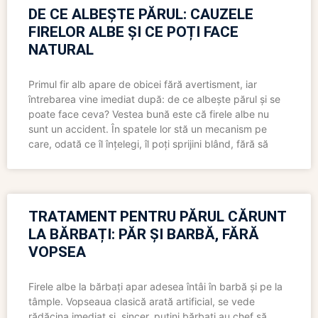
DE CE ALBEȘTE PĂRUL: CAUZELE
FIRELOR ALBE ȘI CE POȚI FACE
NATURAL
Primul fir alb apare de obicei fără avertisment, iar
întrebarea vine imediat după: de ce albește părul și se
poate face ceva? Vestea bună este că firele albe nu
sunt un accident. În spatele lor stă un mecanism pe
care, odată ce îl înțelegi, îl poți sprijini blând, fără să
TRATAMENT PENTRU PĂRUL CĂRUNT
LA BĂRBAȚI: PĂR ȘI BARBĂ, FĂRĂ
VOPSEA
Firele albe la bărbați apar adesea întâi în barbă și pe la
tâmple. Vopseaua clasică arată artificial, se vede
rădăcina imediat și, sincer, puțini bărbați au chef să