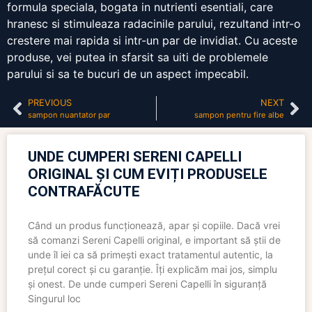
formula speciala, bogata in nutrienti esentiali, care
hranesc si stimuleaza radacinile parului, rezultand intr-o
crestere mai rapida si intr-un par de invidiat. Cu aceste
produse, vei putea in sfarsit sa uiti de problemele
parului si sa te bucuri de un aspect impecabil.
PREVIOUS
NEXT
sampon nuantator par
sampon pentru fire albe
UNDE CUMPERI SERENI CAPELLI
ORIGINAL ȘI CUM EVIȚI PRODUSELE
CONTRAFĂCUTE
Când un produs funcționează, apar și copiile. Dacă vrei
să comanzi Sereni Capelli original, e important să știi de
unde îl iei ca să primești exact tratamentul autentic, la
prețul corect și cu garanție. Îți explicăm mai jos, simplu
și onest. De unde cumperi Sereni Capelli în siguranță
Singurul loc