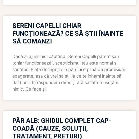
SERENI CAPELLI CHIAR
FUNCȚIONEAZĂ? CE SĂ ȘTII ÎNAINTE
SĂ COMANZI
Dacă ai ajuns aici căutând „Sereni Capelli păreri” sau
„chiar funcționează”, scepticismul tău este normal și
sănătos. Piața de îngrijire a părului e plină de promisiuni
exagerate, așa că vrei să știi la ce te înhami înainte să
dai banii. Îți răspundem direct, fără să înfrumusețăm
nimic. Ce face și
PĂR ALB: GHIDUL COMPLET CAP-
COADĂ (CAUZE, SOLUȚII,
TRATAMENT, PREȚURI)