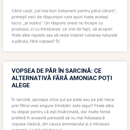
Când cauți „cel mai bun tratament pentru părul cărunt”,
primești zeci de răspunsuri care spun toate același
lucru: „al nostru”. Un răspuns onest nu începe cu
produsul, ci cu întrebarea: ce vrei de fapt, să acoperi
firele albe repede sau să redai treptat culoarea naturală
a părului, fără vopsea? Îți
VOPSEA DE PĂR ÎN SARCINĂ: CE
ALTERNATIVĂ FĂRĂ AMONIAC POȚI
ALEGE
În sarcină, aproape orice pui pe piele sau pe păr trece
prin filtrul unei singure întrebări: este sigur? Firele albe
nu dispar pentru că ești însărcinată, dar multe femei
preferă în această perioadă să nu mai folosească
vopsea clasică, din cauza amoniacului și a mirosului
puternic. La fel gândesc și