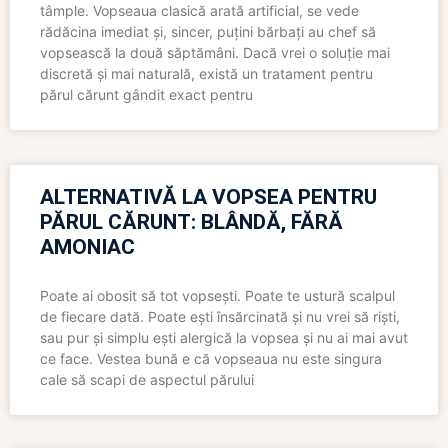
tâmple. Vopseaua clasică arată artificial, se vede
rădăcina imediat și, sincer, puțini bărbați au chef să
vopsească la două săptămâni. Dacă vrei o soluție mai
discretă și mai naturală, există un tratament pentru
părul cărunt gândit exact pentru
ALTERNATIVĂ LA VOPSEA PENTRU
PĂRUL CĂRUNT: BLÂNDĂ, FĂRĂ
AMONIAC
Poate ai obosit să tot vopsești. Poate te ustură scalpul
de fiecare dată. Poate ești însărcinată și nu vrei să riști,
sau pur și simplu ești alergică la vopsea și nu ai mai avut
ce face. Vestea bună e că vopseaua nu este singura
cale să scapi de aspectul părului