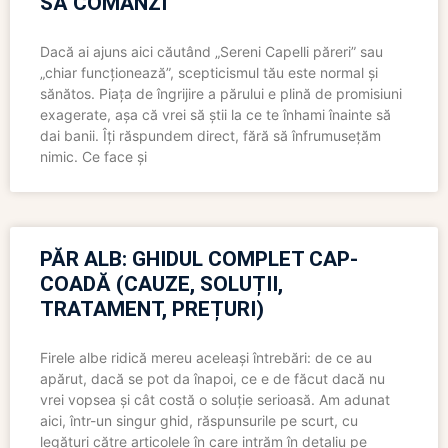
SĂ COMANZI
Dacă ai ajuns aici căutând „Sereni Capelli păreri” sau
„chiar funcționează”, scepticismul tău este normal și
sănătos. Piața de îngrijire a părului e plină de promisiuni
exagerate, așa că vrei să știi la ce te înhami înainte să
dai banii. Îți răspundem direct, fără să înfrumusețăm
nimic. Ce face și
PĂR ALB: GHIDUL COMPLET CAP-
COADĂ (CAUZE, SOLUȚII,
TRATAMENT, PREȚURI)
Firele albe ridică mereu aceleași întrebări: de ce au
apărut, dacă se pot da înapoi, ce e de făcut dacă nu
vrei vopsea și cât costă o soluție serioasă. Am adunat
aici, într-un singur ghid, răspunsurile pe scurt, cu
legături către articolele în care intrăm în detaliu pe