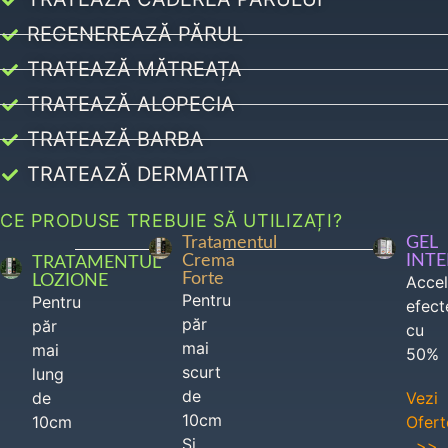
REGENEREAZĂ PĂRUL
TRATEAZĂ MĂTREAȚA
TRATEAZĂ ALOPECIA
TRATEAZĂ BARBA
TRATEAZĂ DERMATITA
CE PRODUSE TREBUIE SĂ UTILIZAȚI?
Tratamentul
GEL
Crema
INT
TRATAMENTUL
Forte
LOZIONE
Acce
Pentru
Pentru
efect
păr
păr
cu
mai
mai
50%
scurt
lung
de
de
Vezi
10cm
10cm
Ofert
Si
>>