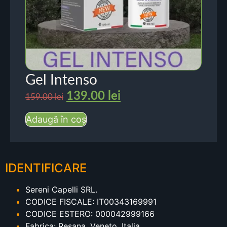
Gel Intenso
139.00
lei
159.00
lei
Adaugă în coș
IDENTIFICARE
Sereni Capelli SRL.
CODICE FISCALE: IT00343169991
CODICE ESTERO: 000042999166
Fabrica: Resana, Veneto, Italia