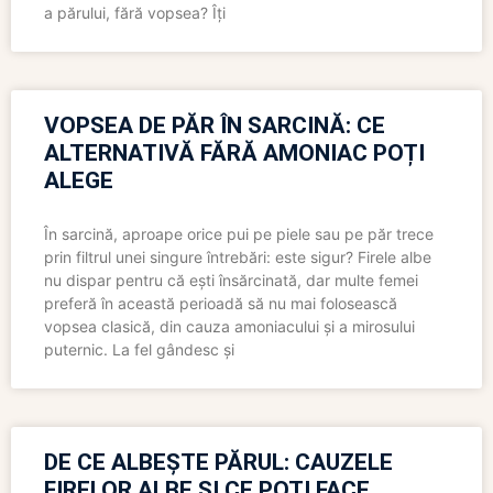
a părului, fără vopsea? Îți
VOPSEA DE PĂR ÎN SARCINĂ: CE
ALTERNATIVĂ FĂRĂ AMONIAC POȚI
ALEGE
În sarcină, aproape orice pui pe piele sau pe păr trece
prin filtrul unei singure întrebări: este sigur? Firele albe
nu dispar pentru că ești însărcinată, dar multe femei
preferă în această perioadă să nu mai folosească
vopsea clasică, din cauza amoniacului și a mirosului
puternic. La fel gândesc și
DE CE ALBEȘTE PĂRUL: CAUZELE
FIRELOR ALBE ȘI CE POȚI FACE