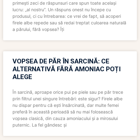
primești zeci de răspunsuri care spun toate același
lucru: „al nostru”. Un răspuns onest nu începe cu
produsul, ci cu întrebarea: ce vrei de fapt, să acoperi
firele albe repede sau să redai treptat culoarea naturală
a părului, fără vopsea? Îți
VOPSEA DE PĂR ÎN SARCINĂ: CE
ALTERNATIVĂ FĂRĂ AMONIAC POȚI
ALEGE
În sarcină, aproape orice pui pe piele sau pe păr trece
prin filtrul unei singure întrebări: este sigur? Firele albe
nu dispar pentru că ești însărcinată, dar multe femei
preferă în această perioadă să nu mai folosească
vopsea clasică, din cauza amoniacului și a mirosului
puternic. La fel gândesc și