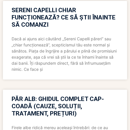
SERENI CAPELLI CHIAR
FUNCȚIONEAZĂ? CE SĂ ȘTII ÎNAINTE
SĂ COMANZI
Dacă ai ajuns aici căutând „Sereni Capelli păreri” sau
„chiar funcționează”, scepticismul tău este normal și
sănătos. Piața de îngrijire a părului e plină de promisiuni
exagerate, așa că vrei să știi la ce te înhami înainte să
dai banii. Îți răspundem direct, fără să înfrumusețăm
nimic. Ce face și
PĂR ALB: GHIDUL COMPLET CAP-
COADĂ (CAUZE, SOLUȚII,
TRATAMENT, PREȚURI)
Firele albe ridică mereu aceleași întrebări: de ce au