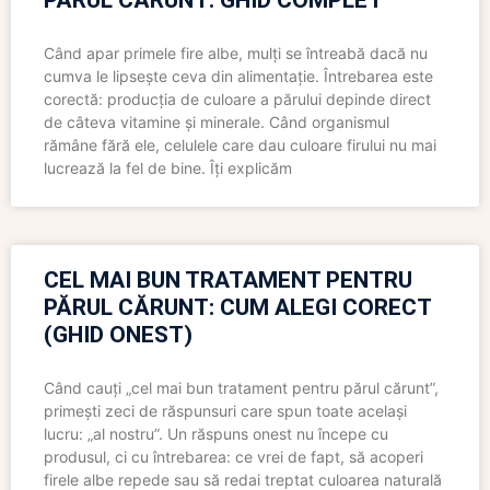
PĂRUL CĂRUNT: GHID COMPLET
Când apar primele fire albe, mulți se întreabă dacă nu
cumva le lipsește ceva din alimentație. Întrebarea este
corectă: producția de culoare a părului depinde direct
de câteva vitamine și minerale. Când organismul
rămâne fără ele, celulele care dau culoare firului nu mai
lucrează la fel de bine. Îți explicăm
CEL MAI BUN TRATAMENT PENTRU
PĂRUL CĂRUNT: CUM ALEGI CORECT
(GHID ONEST)
Când cauți „cel mai bun tratament pentru părul cărunt”,
primești zeci de răspunsuri care spun toate același
lucru: „al nostru”. Un răspuns onest nu începe cu
produsul, ci cu întrebarea: ce vrei de fapt, să acoperi
firele albe repede sau să redai treptat culoarea naturală