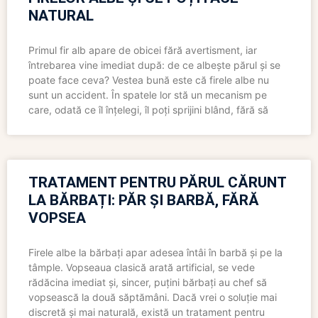
NATURAL
Primul fir alb apare de obicei fără avertisment, iar
întrebarea vine imediat după: de ce albește părul și se
poate face ceva? Vestea bună este că firele albe nu
sunt un accident. În spatele lor stă un mecanism pe
care, odată ce îl înțelegi, îl poți sprijini blând, fără să
TRATAMENT PENTRU PĂRUL CĂRUNT
LA BĂRBAȚI: PĂR ȘI BARBĂ, FĂRĂ
VOPSEA
Firele albe la bărbați apar adesea întâi în barbă și pe la
tâmple. Vopseaua clasică arată artificial, se vede
rădăcina imediat și, sincer, puțini bărbați au chef să
vopsească la două săptămâni. Dacă vrei o soluție mai
discretă și mai naturală, există un tratament pentru