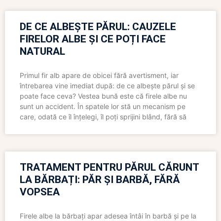
DE CE ALBEȘTE PĂRUL: CAUZELE
FIRELOR ALBE ȘI CE POȚI FACE
NATURAL
Primul fir alb apare de obicei fără avertisment, iar
întrebarea vine imediat după: de ce albește părul și se
poate face ceva? Vestea bună este că firele albe nu
sunt un accident. În spatele lor stă un mecanism pe
care, odată ce îl înțelegi, îl poți sprijini blând, fără să
TRATAMENT PENTRU PĂRUL CĂRUNT
LA BĂRBAȚI: PĂR ȘI BARBĂ, FĂRĂ
VOPSEA
Firele albe la bărbați apar adesea întâi în barbă și pe la