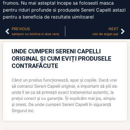
frumos. Nu mai astepta! Incepe sa folosesti masca
pentru riduri profunde si produsele Sereni Capelli astazi
pentru a beneficia de rezultate uimitoare!
PREVIOUS
NEXT
sampon cu biotina si aloe vera
ulei de argan par
UNDE CUMPERI SERENI CAPELLI
ORIGINAL ȘI CUM EVIȚI PRODUSELE
CONTRAFĂCUTE
Când un produs funcționează, apar și copiile. Dacă vrei
să comanzi Sereni Capelli original, e important să știi de
unde îl iei ca să primești exact tratamentul autentic, la
prețul corect și cu garanție. Îți explicăm mai jos, simplu
și onest. De unde cumperi Sereni Capelli în siguranță
Singurul loc