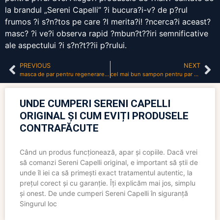
la brandul „Sereni Capelli” ?i bucura?i-v? de p?rul
frumos ?i s?n?tos pe care ?l merita?i! ?ncerca?i aceast?
masc? ?i ve?i observa rapid ?mbun?t??iri semnificative
ale aspectului ?i s?n?t??ii p?rului.
PREVIOUS
NEXT
masca de par pentru regenerare si crestere
cel mai bun sampon pentru par deteriorat
UNDE CUMPERI SERENI CAPELLI
ORIGINAL ȘI CUM EVIȚI PRODUSELE
CONTRAFĂCUTE
Când un produs funcționează, apar și copiile. Dacă vrei
să comanzi Sereni Capelli original, e important să știi de
unde îl iei ca să primești exact tratamentul autentic, la
prețul corect și cu garanție. Îți explicăm mai jos, simplu
și onest. De unde cumperi Sereni Capelli în siguranță
Singurul loc