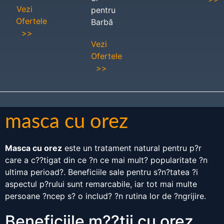
Vezi
pentru
Ofertele
Barbă
>>
Vezi
Ofertele
>>
masca cu orez
Masca cu orez
este un tratament natural pentru p?r
care a c??tigat din ce ?n ce mai mult? popularitate ?n
ultima perioad?. Beneficiile sale pentru s?n?tatea ?i
aspectul p?rului sunt remarcabile, iar tot mai multe
persoane ?ncep s? o includ? ?n rutina lor de ?ngrijire.
Beneficiile m??tii cu orez