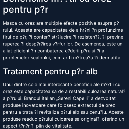
pentru p?r
Masca cu orez are multiple efecte pozitive asupra p?
rului. Aceasta are capacitatea de a hr?ni ?n profunzime
firul de p?r, ?i confer? str?lucire ?i rezisten??, ?i previne
ruperea ?i desp?r?irea v?rfurilor. De asemenea, este un
aliat eficient ?n combaterea c?derii p?rului ?i a
problemelor scalpului, cum ar fi m?trea?a ?i dermatita.
Tratament pentru p?r alb
Unul dintre cele mai interesante beneficii ale m??tii cu
orez este capacitatea sa de a restabili culoarea natural?
a p?rului. Brandul italian „Sereni Capelli” a dezvoltat
produse inovatoare care folosesc extractul de orez
pentru a trata ?i revitaliza p?rul alb sau cenu?iu. Aceste
produse readuc p?rului culoarea sa original?, oferind un
aspect t?n?r ?i plin de vitalitate.