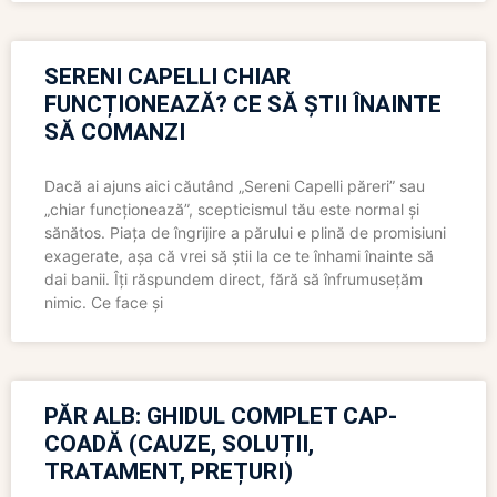
SERENI CAPELLI CHIAR
FUNCȚIONEAZĂ? CE SĂ ȘTII ÎNAINTE
SĂ COMANZI
Dacă ai ajuns aici căutând „Sereni Capelli păreri” sau
„chiar funcționează”, scepticismul tău este normal și
sănătos. Piața de îngrijire a părului e plină de promisiuni
exagerate, așa că vrei să știi la ce te înhami înainte să
dai banii. Îți răspundem direct, fără să înfrumusețăm
nimic. Ce face și
PĂR ALB: GHIDUL COMPLET CAP-
COADĂ (CAUZE, SOLUȚII,
TRATAMENT, PREȚURI)