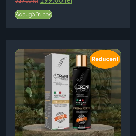
199.00
lei
329.00
lei
Adaugă în coș
Reduceri!