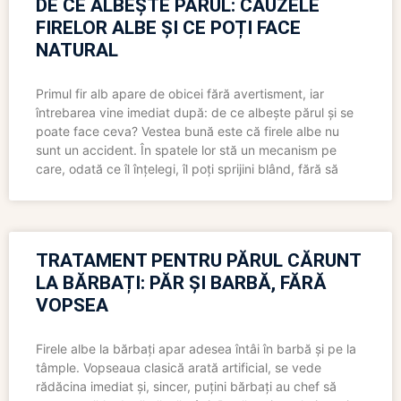
DE CE ALBEȘTE PĂRUL: CAUZELE
FIRELOR ALBE ȘI CE POȚI FACE
NATURAL
Primul fir alb apare de obicei fără avertisment, iar
întrebarea vine imediat după: de ce albește părul și se
poate face ceva? Vestea bună este că firele albe nu
sunt un accident. În spatele lor stă un mecanism pe
care, odată ce îl înțelegi, îl poți sprijini blând, fără să
TRATAMENT PENTRU PĂRUL CĂRUNT
LA BĂRBAȚI: PĂR ȘI BARBĂ, FĂRĂ
VOPSEA
Firele albe la bărbați apar adesea întâi în barbă și pe la
tâmple. Vopseaua clasică arată artificial, se vede
rădăcina imediat și, sincer, puțini bărbați au chef să