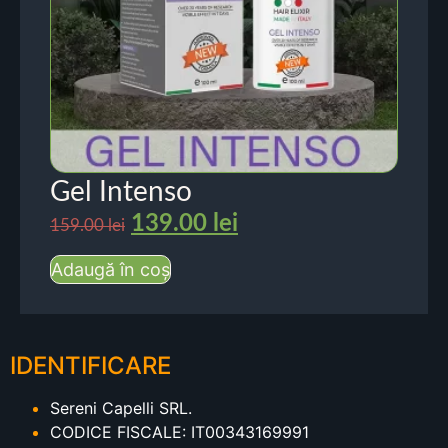
Gel Intenso
139.00
lei
159.00
lei
Adaugă în coș
IDENTIFICARE
Sereni Capelli SRL.
CODICE FISCALE: IT00343169991