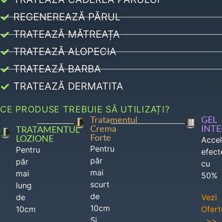
REGENEREAZĂ PĂRUL
TRATEAZĂ MĂTREAȚA
TRATEAZĂ ALOPECIA
TRATEAZĂ BARBA
TRATEAZĂ DERMATITA
CE PRODUSE TREBUIE SĂ UTILIZAȚI?
Tratamentul
GEL
Crema
INT
TRATAMENTUL
Forte
LOZIONE
Acce
Pentru
Pentru
efect
păr
păr
cu
mai
mai
50%
scurt
lung
de
de
Vezi
10cm
10cm
Ofert
Si
>>