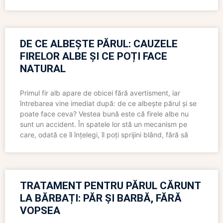
DE CE ALBEȘTE PĂRUL: CAUZELE
FIRELOR ALBE ȘI CE POȚI FACE
NATURAL
Primul fir alb apare de obicei fără avertisment, iar
întrebarea vine imediat după: de ce albește părul și se
poate face ceva? Vestea bună este că firele albe nu
sunt un accident. În spatele lor stă un mecanism pe
care, odată ce îl înțelegi, îl poți sprijini blând, fără să
TRATAMENT PENTRU PĂRUL CĂRUNT
LA BĂRBAȚI: PĂR ȘI BARBĂ, FĂRĂ
VOPSEA