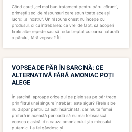
Când cauți „cel mai bun tratament pentru părul cărunt”,
primești zeci de răspunsuri care spun toate același
lucru: „al nostru”. Un răspuns onest nu începe cu
produsul, ci cu întrebarea: ce vrei de fapt, să acoperi
firele albe repede sau să redai treptat culoarea naturală
a părului, fără vopsea? Îți
VOPSEA DE PĂR ÎN SARCINĂ: CE
ALTERNATIVĂ FĂRĂ AMONIAC POȚI
ALEGE
În sarcină, aproape orice pui pe piele sau pe păr trece
prin filtrul unei singure întrebări: este sigur? Firele albe
nu dispar pentru că ești însărcinată, dar multe femei
preferă în această perioadă să nu mai folosească
vopsea clasică, din cauza amoniacului și a mirosului
puternic. La fel gândesc și