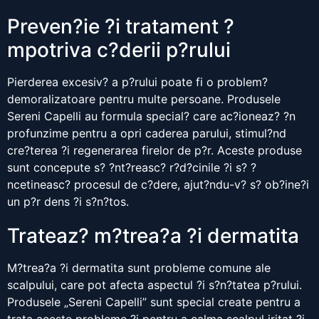
Preven?ie ?i tratament ?
mpotriva c?derii p?rului
Pierderea excesiv? a p?rului poate fi o problem?
demoralizatoare pentru multe persoane. Produsele
Sereni Capelli au formula special? care ac?ioneaz? ?n
profunzime pentru a opri caderea parului, stimul?nd
cre?terea ?i regenerarea firelor de p?r. Aceste produse
sunt concepute s? ?nt?reasc? r?d?cinile ?i s? ?
ncetineasc? procesul de c?dere, ajut?ndu-v? s? ob?ine?i
un p?r dens ?i s?n?tos.
Trateaz? m?trea?a ?i dermatita
M?trea?a ?i dermatita sunt probleme comune ale
scalpului, care pot afecta aspectul ?i s?n?tatea p?rului.
Produsele „Sereni Capelli” sunt special create pentru a