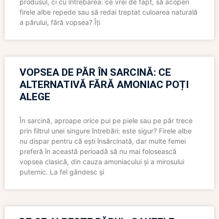
produsul, ci cu întrebarea: ce vrei de fapt, să acoperi
firele albe repede sau să redai treptat culoarea naturală
a părului, fără vopsea? Îți
VOPSEA DE PĂR ÎN SARCINĂ: CE
ALTERNATIVĂ FĂRĂ AMONIAC POȚI
ALEGE
În sarcină, aproape orice pui pe piele sau pe păr trece
prin filtrul unei singure întrebări: este sigur? Firele albe
nu dispar pentru că ești însărcinată, dar multe femei
preferă în această perioadă să nu mai folosească
vopsea clasică, din cauza amoniacului și a mirosului
puternic. La fel gândesc și