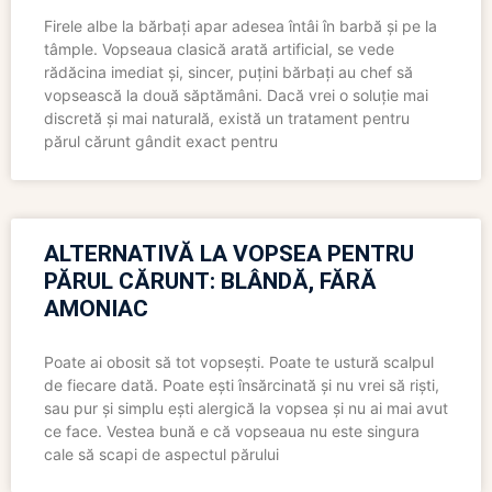
Firele albe la bărbați apar adesea întâi în barbă și pe la
tâmple. Vopseaua clasică arată artificial, se vede
rădăcina imediat și, sincer, puțini bărbați au chef să
vopsească la două săptămâni. Dacă vrei o soluție mai
discretă și mai naturală, există un tratament pentru
părul cărunt gândit exact pentru
ALTERNATIVĂ LA VOPSEA PENTRU
PĂRUL CĂRUNT: BLÂNDĂ, FĂRĂ
AMONIAC
Poate ai obosit să tot vopsești. Poate te ustură scalpul
de fiecare dată. Poate ești însărcinată și nu vrei să riști,
sau pur și simplu ești alergică la vopsea și nu ai mai avut
ce face. Vestea bună e că vopseaua nu este singura
cale să scapi de aspectul părului