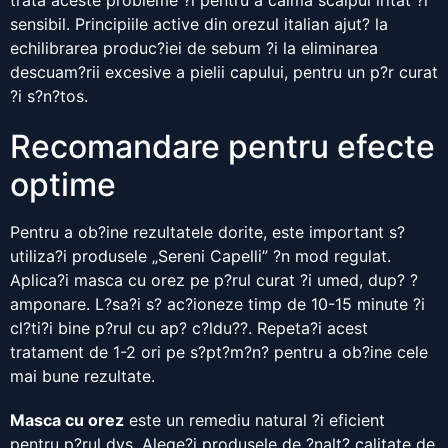
trata aceste probleme ?i pentru a calma scalpul iritat ?i
sensibil. Principiile active din orezul italian ajut? la
echilibrarea produc?iei de sebum ?i la eliminarea
descuam?rii excesive a pielii capului, pentru un p?r curat
?i s?n?tos.
Recomandare pentru efecte
optime
Pentru a ob?ine rezultatele dorite, este important s?
utiliza?i produsele „Sereni Capelli” ?n mod regulat.
Aplica?i masca cu orez pe p?rul curat ?i umed, dup? ?
amponare. L?sa?i s? ac?ioneze timp de 10-15 minute ?i
cl?ti?i bine p?rul cu ap? c?ldu??. Repeta?i acest
tratament de 1-2 ori pe s?pt?m?n? pentru a ob?ine cele
mai bune rezultate.
Masca cu orez
este un remediu natural ?i eficient
pentru p?rul dvs. Alege?i produsele de ?nalt? calitate de