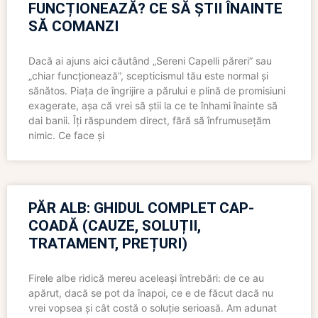
FUNCȚIONEAZĂ? CE SĂ ȘTII ÎNAINTE
SĂ COMANZI
Dacă ai ajuns aici căutând „Sereni Capelli păreri” sau
„chiar funcționează”, scepticismul tău este normal și
sănătos. Piața de îngrijire a părului e plină de promisiuni
exagerate, așa că vrei să știi la ce te înhami înainte să
dai banii. Îți răspundem direct, fără să înfrumusețăm
nimic. Ce face și
PĂR ALB: GHIDUL COMPLET CAP-
COADĂ (CAUZE, SOLUȚII,
TRATAMENT, PREȚURI)
Firele albe ridică mereu aceleași întrebări: de ce au
apărut, dacă se pot da înapoi, ce e de făcut dacă nu
vrei vopsea și cât costă o soluție serioasă. Am adunat