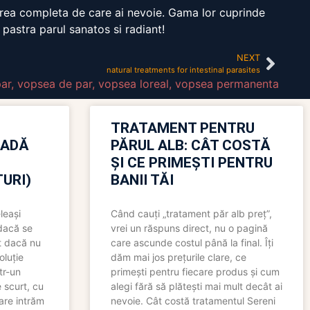
rijirea completa de care ai nevoie. Gama lor cuprinde
pastra parul sanatos si radiant!
NEXT
natural treatments for intestinal parasites
par
,
vopsea de par
,
vopsea loreal
,
vopsea permanenta
TRATAMENT PENTRU
OADĂ
PĂRUL ALB: CÂT COSTĂ
ȘI CE PRIMEȘTI PENTRU
URI)
BANII TĂI
leași
Când cauți „tratament păr alb preț”,
 dacă se
vrei un răspuns direct, nu o pagină
t dacă nu
care ascunde costul până la final. Îți
oluție
dăm mai jos prețurile clare, ce
tr-un
primești pentru fiecare produs și cum
 scurt, cu
alegi fără să plătești mai mult decât ai
care intrăm
nevoie. Cât costă tratamentul Sereni