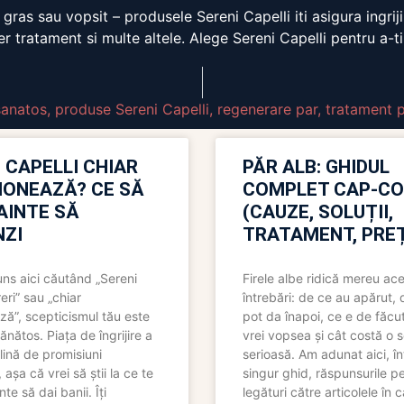
t, gras sau vopsit – produsele Sereni Capelli iti asigura ing
tratament si multe altele. Alege Sereni Capelli pentru a-ti 
sanatos
,
produse Sereni Capelli
,
regenerare par
,
tratament 
 CAPELLI CHIAR
PĂR ALB: GHIDUL
IONEAZĂ? CE SĂ
COMPLET CAP-C
NAINTE SĂ
(CAUZE, SOLUȚII,
ZI
TRATAMENT, PREȚ
uns aici căutând „Sereni
Firele albe ridică mereu ace
eri” sau „chiar
întrebări: de ce au apărut,
ză”, scepticismul tău este
pot da înapoi, ce e de făcu
ănătos. Piața de îngrijire a
vrei vopsea și cât costă o s
lină de promisiuni
serioasă. Am adunat aici, în
așa că vrei să știi la ce te
singur ghid, răspunsurile pe
nte să dai banii. Îți
legături către articolele în 