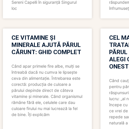
Sereni Capelli în siguranță Singurul
răspundem 
loc
înfrumuseț
CE VITAMINE ȘI
CEL MA
MINERALE AJUTĂ PĂRUL
TRATA
CĂRUNT: GHID COMPLET
PĂRUL
ALEGI 
ONEST
Când apar primele fire albe, mulți se
întreabă dacă nu cumva le lipsește
ceva din alimentație. Întrebarea este
Când cauți
corectă: producția de culoare a
pentru păr
părului depinde direct de câteva
răspunsuri
vitamine și minerale. Când organismul
lucru: „al
rămâne fără ele, celulele care dau
începe cu 
culoare firului nu mai lucrează la fel
ce vrei de 
de bine. Îți explicăm
repede sau
naturală a 