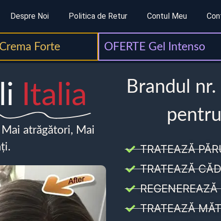
Despre Noi
Politica de Retur
Contul Meu
Con
Crema Forte
OFERTE Gel Intenso
Brandul nr.
li
Italia
pentru
, Mai atrăgători, Mai
ți.
TRATEAZĂ PĂR
TRATEAZĂ CĂD
REGENEREAZĂ 
TRATEAZĂ MĂT