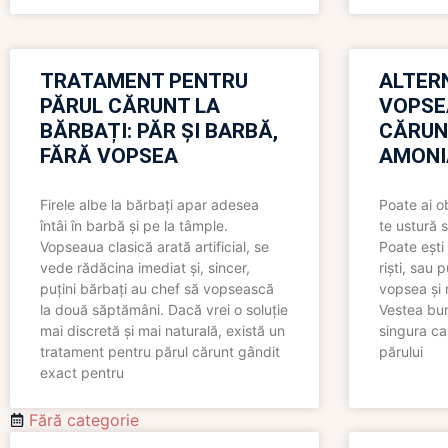
TRATAMENT PENTRU
ALTER
PĂRUL CĂRUNT LA
VOPSE
BĂRBAȚI: PĂR ȘI BARBĂ,
CĂRUN
FĂRĂ VOPSEA
AMONI
Firele albe la bărbați apar adesea
Poate ai o
întâi în barbă și pe la tâmple.
te ustură 
Vopseaua clasică arată artificial, se
Poate ești 
vede rădăcina imediat și, sincer,
riști, sau 
puțini bărbați au chef să vopsească
vopsea și 
la două săptămâni. Dacă vrei o soluție
Vestea bu
mai discretă și mai naturală, există un
singura ca
tratament pentru părul cărunt gândit
părului
exact pentru
Fără categorie