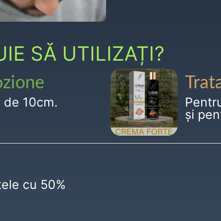
E SĂ UTILIZAȚI?
ozione
Trat
g de 10cm.
Pentr
și pen
ctele cu 50%