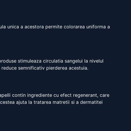
rmula unica a acestora permite colorarea uniforma a
produse stimuleaza circulatia sangelui la nivelul
vei reduce semnificativ pierderea acestuia.
apelli contin ingrediente cu efect regenerant, care
estea ajuta la tratarea matretii si a dermatitei