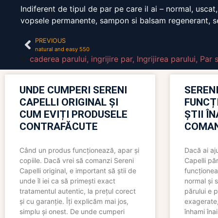
Indiferent de tipul de par pe care il ai – normal, usca
vopsele permanente, sampon si balsam regenerant, ser 
PREVIOUS
natural and easy 550
caderea parului
,
ingrijire par
,
Ingrijirea parului
,
Par 
UNDE CUMPERI SERENI
SERENI
CAPELLI ORIGINAL ȘI
FUNCȚ
CUM EVIȚI PRODUSELE
ȘTII Î
CONTRAFĂCUTE
COMAN
Când un produs funcționează, apar și
Dacă ai aj
copiile. Dacă vrei să comanzi Sereni
Capelli păr
Capelli original, e important să știi de
funcționea
unde îl iei ca să primești exact
normal și s
tratamentul autentic, la prețul corect
părului e p
și cu garanție. Îți explicăm mai jos,
exagerate, 
simplu și onest. De unde cumperi
înhami înai