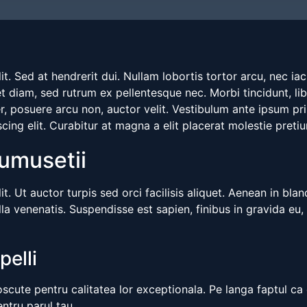
t. Sed at hendrerit dui. Nullam lobortis tortor arcu, nec iac
quet diam, sed rutrum ex pellentesque nec. Morbi tincidunt,
posuere arcu non, auctor velit. Vestibulum ante ipsum primi
ing elit. Curabitur at magna a elit placerat molestie pretiu
rumusetii
. Ut auctor turpis sed orci facilisis aliquet. Aenean in blan
a venenatis. Suspendisse est sapien, finibus in gravida eu, lu
pelli
noscute pentru calitatea lor exceptionala. Pe langa faptul c
entru parul tau.