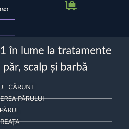
tact
 1 în lume la tratamente
 păr, scalp și barbă
UL CĂRUNT
EREA PĂRULUI
PĂRUL
REAȚA