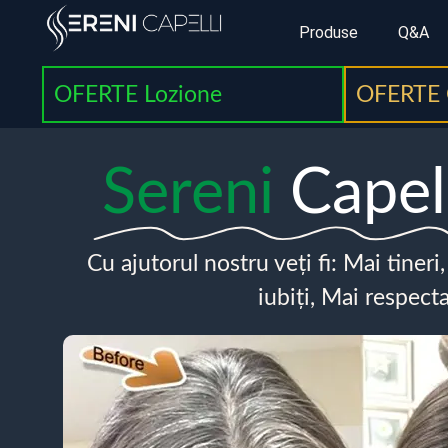
Produse
Q&A
OFERTE Lozione
OFERTE 
Sereni
Capel
Cu ajutorul nostru veți fi: Mai tineri
iubiți, Mai respecta