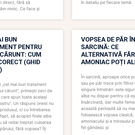
direct, fără să
în detaliu pe fiecare temă.
ăm nimic. Ce face și
I BUN
VOPSEA DE PĂR Î
MENT PENTRU
SARCINĂ: CE
 CĂRUNT: CUM
ALTERNATIVĂ FĂ
CORECT (GHID
AMONIAC POȚI A
)
În sarcină, aproape orice pu
sau pe păr trece prin filtrul
 „cel mai bun tratament
singure întrebări: este sigur
ul cărunt”, primești zeci de
albe nu dispar pentru că eș
 care spun toate același
însărcinată, dar multe femei
 nostru”. Un răspuns onest nu
această perioadă să nu ma
produsul, ci cu întrebarea:
folosească vopsea clasică,
fapt, să acoperi firele albe
amoniacului și a mirosului p
 să redai treptat culoarea
fel gândesc și
părului, fără vopsea? Îți