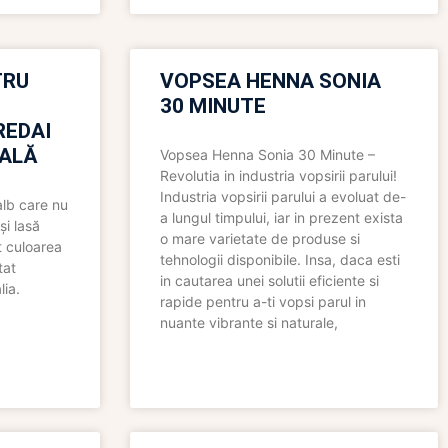
TRU
VOPSEA HENNA SONIA
30 MINUTE
REDAI
ALĂ
Vopsea Henna Sonia 30 Minute –
Revolutia in industria vopsirii parului!
Industria vopsirii parului a evoluat de-
alb care nu
a lungul timpului, iar in prezent exista
și lasă
o mare varietate de produse si
t culoarea
tehnologii disponibile. Insa, daca esti
tat
in cautarea unei solutii eficiente si
lia.
rapide pentru a-ti vopsi parul in
nuante vibrante si naturale,