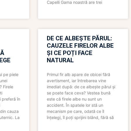
Capelli Gama noastră are trei
N
DE CE ALBEȘTE PĂRUL:
CAUZELE FIRELOR ALBE
RĂ
ȘI CE POȚI FACE
LEGE
NATURAL
i pe piele
Primul fir alb apare de obicei fără
 unei
avertisment, iar întrebarea vine
? Firele
imediat după: de ce albește părul și
ti
se poate face ceva? Vestea bună
 preferă în
este că firele albe nu sunt un
i
accident. În spatele lor stă un
 din cauza
mecanism pe care, odată ce îl
uternic. La
înțelegi, îl poți sprijini blând, fără să