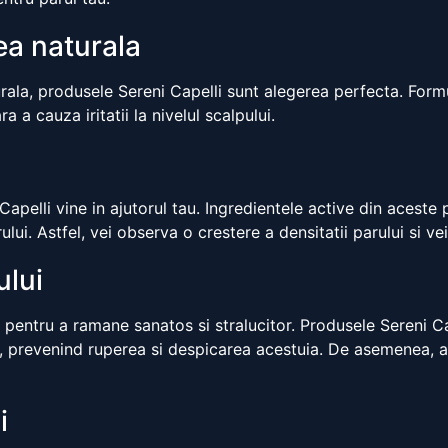
ea naturala
naturala, produsele Sereni Capelli sunt alegerea perfecta. Fo
a a cauza iritatii la nivelul scalpului.
apelli vine in ajutorul tau. Ingredientele active din aceste 
rului. Astfel, vei observa o crestere a densitatii parului si 
ului
ta pentru a ramane sanatos si stralucitor. Produsele Sereni C
f, prevenind ruperea si despicarea acestuia. De asemenea, ac
i