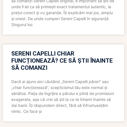
să comanzi Sereni Capelli original, e important să știi de
unde îl iei ca să primești exact tratamentul autentic, la
prețul corect și cu garanție. Îți explicăm mai jos, simplu
și onest. De unde cumperi Sereni Capelli în siguranță
Singurul loc
SERENI CAPELLI CHIAR
FUNCȚIONEAZĂ? CE SĂ ȘTII ÎNAINTE
SĂ COMANZI
Dacă ai ajuns aici căutând „Sereni Capelli păreri” sau
„chiar funcționează”, scepticismul tău este normal și
sănătos. Piața de îngrijire a părului e plină de promisiuni
exagerate, așa că vrei să știi la ce te înhami înainte să
dai banii. Îți răspundem direct, fără să înfrumusețăm
nimic. Ce face și