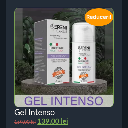
Reduceri!
Gel Intenso
139.00
lei
159.00
lei