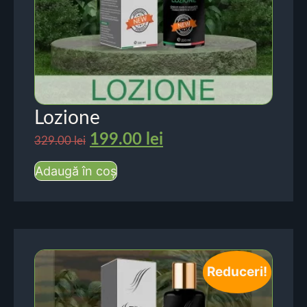
Lozione
199.00
lei
329.00
lei
Adaugă în coș
Reduceri!