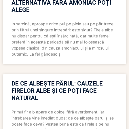
ALTERNATIVĂ FĂRĂ AMONIAC POȚI
ALEGE
În sarcină, aproape orice pui pe piele sau pe păr trece
prin filtrul unei singure întrebări: este sigur? Firele albe
nu dispar pentru că ești însărcinată, dar multe femei
preferă în această perioadă să nu mai folosească
vopsea clasică, din cauza amoniacului și a mirosului
puternic. La fel gândesc și
DE CE ALBEȘTE PĂRUL: CAUZELE
FIRELOR ALBE ȘI CE POȚI FACE
NATURAL
Primul fir alb apare de obicei fără avertisment, iar
întrebarea vine imediat după: de ce albește părul și se
poate face ceva? Vestea bună este că firele albe nu