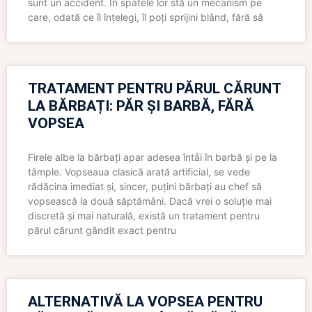
sunt un accident. În spatele lor stă un mecanism pe
care, odată ce îl înțelegi, îl poți sprijini blând, fără să
TRATAMENT PENTRU PĂRUL CĂRUNT
LA BĂRBAȚI: PĂR ȘI BARBĂ, FĂRĂ
VOPSEA
Firele albe la bărbați apar adesea întâi în barbă și pe la
tâmple. Vopseaua clasică arată artificial, se vede
rădăcina imediat și, sincer, puțini bărbați au chef să
vopsească la două săptămâni. Dacă vrei o soluție mai
discretă și mai naturală, există un tratament pentru
părul cărunt gândit exact pentru
ALTERNATIVĂ LA VOPSEA PENTRU