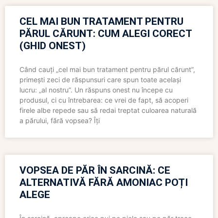
CEL MAI BUN TRATAMENT PENTRU
PĂRUL CĂRUNT: CUM ALEGI CORECT
(GHID ONEST)
Când cauți „cel mai bun tratament pentru părul cărunt”,
primești zeci de răspunsuri care spun toate același
lucru: „al nostru”. Un răspuns onest nu începe cu
produsul, ci cu întrebarea: ce vrei de fapt, să acoperi
firele albe repede sau să redai treptat culoarea naturală
a părului, fără vopsea? Îți
VOPSEA DE PĂR ÎN SARCINĂ: CE
ALTERNATIVĂ FĂRĂ AMONIAC POȚI
ALEGE