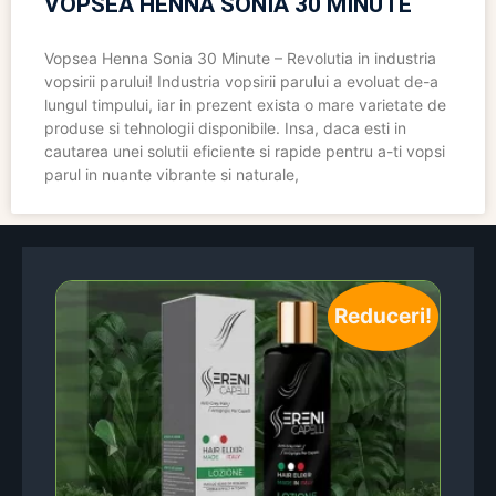
VOPSEA HENNA SONIA 30 MINUTE
Vopsea Henna Sonia 30 Minute – Revolutia in industria
vopsirii parului! Industria vopsirii parului a evoluat de-a
lungul timpului, iar in prezent exista o mare varietate de
produse si tehnologii disponibile. Insa, daca esti in
cautarea unei solutii eficiente si rapide pentru a-ti vopsi
parul in nuante vibrante si naturale,
Reduceri!