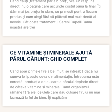
Când cauți „tratament păr alb preț”, vrei un răspuns
direct, nu o pagină care ascunde costul până la final. Îți
dăm mai jos prețurile clare, ce primești pentru fiecare
produs și cum alegi fără să plătești mai mult decât ai
nevoie. Cât costă tratamentul Sereni Capelli Gama
noastră are trei
CE VITAMINE ȘI MINERALE AJUTĂ
PĂRUL CĂRUNT: GHID COMPLET
Când apar primele fire albe, mulți se întreabă dacă nu
cumva le lipsește ceva din alimentație. Întrebarea este
corectă: producția de culoare a părului depinde direct
de câteva vitamine și minerale. Când organismul
rămâne fără ele, celulele care dau culoare firului nu mai
lucrează la fel de bine. Îți explicăm