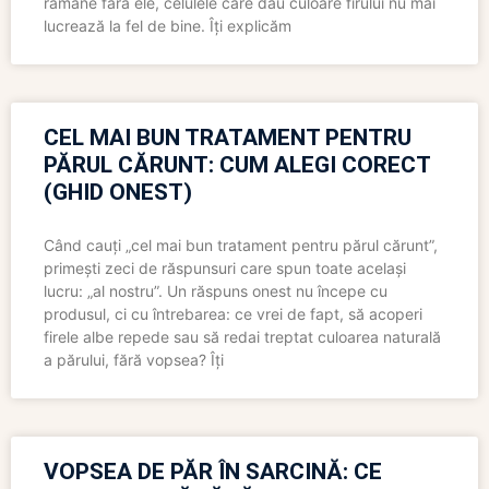
rămâne fără ele, celulele care dau culoare firului nu mai
lucrează la fel de bine. Îți explicăm
CEL MAI BUN TRATAMENT PENTRU
PĂRUL CĂRUNT: CUM ALEGI CORECT
(GHID ONEST)
Când cauți „cel mai bun tratament pentru părul cărunt”,
primești zeci de răspunsuri care spun toate același
lucru: „al nostru”. Un răspuns onest nu începe cu
produsul, ci cu întrebarea: ce vrei de fapt, să acoperi
firele albe repede sau să redai treptat culoarea naturală
a părului, fără vopsea? Îți
VOPSEA DE PĂR ÎN SARCINĂ: CE