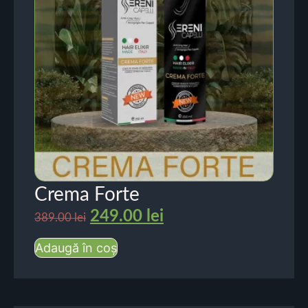
Crema Forte
249.00
lei
389.00
lei
Adaugă în coș