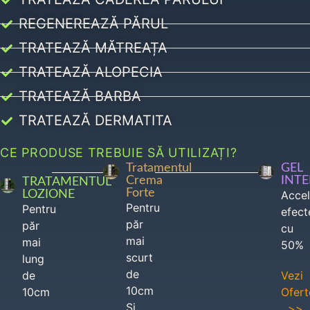
REGENEREAZĂ PĂRUL
TRATEAZĂ MĂTREAȚA
TRATEAZĂ ALOPECIA
TRATEAZĂ BARBA
TRATEAZĂ DERMATITA
CE PRODUSE TREBUIE SĂ UTILIZAȚI?
Tratamentul
GEL
Crema
INT
TRATAMENTUL
Forte
LOZIONE
Acce
Pentru
Pentru
efect
păr
păr
cu
mai
mai
50%
scurt
lung
de
de
Vezi
10cm
10cm
Ofert
Si
>>