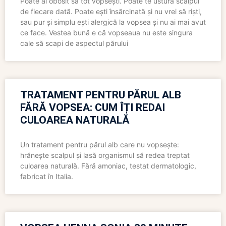
Poate ai obosit să tot vopsești. Poate te ustură scalpul
de fiecare dată. Poate ești însărcinată și nu vrei să riști,
sau pur și simplu ești alergică la vopsea și nu ai mai avut
ce face. Vestea bună e că vopseaua nu este singura
cale să scapi de aspectul părului
TRATAMENT PENTRU PĂRUL ALB
FĂRĂ VOPSEA: CUM ÎȚI REDAI
CULOAREA NATURALĂ
Un tratament pentru părul alb care nu vopsește:
hrănește scalpul și lasă organismul să redea treptat
culoarea naturală. Fără amoniac, testat dermatologic,
fabricat în Italia.