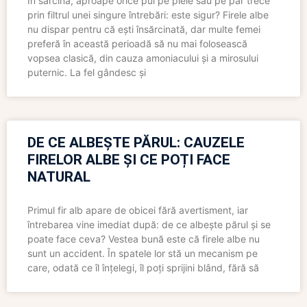
În sarcină, aproape orice pui pe piele sau pe păr trece
prin filtrul unei singure întrebări: este sigur? Firele albe
nu dispar pentru că ești însărcinată, dar multe femei
preferă în această perioadă să nu mai folosească
vopsea clasică, din cauza amoniacului și a mirosului
puternic. La fel gândesc și
DE CE ALBEȘTE PĂRUL: CAUZELE
FIRELOR ALBE ȘI CE POȚI FACE
NATURAL
Primul fir alb apare de obicei fără avertisment, iar
întrebarea vine imediat după: de ce albește părul și se
poate face ceva? Vestea bună este că firele albe nu
sunt un accident. În spatele lor stă un mecanism pe
care, odată ce îl înțelegi, îl poți sprijini blând, fără să