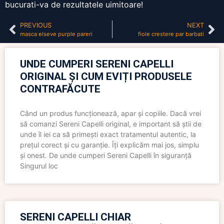
bucurati-va de rezultatele uimitoare!
PREVIOUS
NEXT
masca elseve purple pareri
fiole crestere par barbati
UNDE CUMPERI SERENI CAPELLI
ORIGINAL ȘI CUM EVIȚI PRODUSELE
CONTRAFĂCUTE
Când un produs funcționează, apar și copiile. Dacă vrei
să comanzi Sereni Capelli original, e important să știi de
unde îl iei ca să primești exact tratamentul autentic, la
prețul corect și cu garanție. Îți explicăm mai jos, simplu
și onest. De unde cumperi Sereni Capelli în siguranță
Singurul loc
SERENI CAPELLI CHIAR