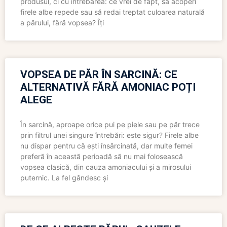
produsul, ci cu întrebarea: ce vrei de fapt, să acoperi
firele albe repede sau să redai treptat culoarea naturală
a părului, fără vopsea? Îți
VOPSEA DE PĂR ÎN SARCINĂ: CE
ALTERNATIVĂ FĂRĂ AMONIAC POȚI
ALEGE
În sarcină, aproape orice pui pe piele sau pe păr trece
prin filtrul unei singure întrebări: este sigur? Firele albe
nu dispar pentru că ești însărcinată, dar multe femei
preferă în această perioadă să nu mai folosească
vopsea clasică, din cauza amoniacului și a mirosului
puternic. La fel gândesc și