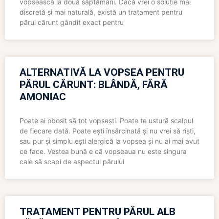
vopsească la două săptămâni. Dacă vrei o soluție mai
discretă și mai naturală, există un tratament pentru
părul cărunt gândit exact pentru
ALTERNATIVĂ LA VOPSEA PENTRU
PĂRUL CĂRUNT: BLÂNDĂ, FĂRĂ
AMONIAC
Poate ai obosit să tot vopsești. Poate te ustură scalpul
de fiecare dată. Poate ești însărcinată și nu vrei să riști,
sau pur și simplu ești alergică la vopsea și nu ai mai avut
ce face. Vestea bună e că vopseaua nu este singura
cale să scapi de aspectul părului
TRATAMENT PENTRU PĂRUL ALB