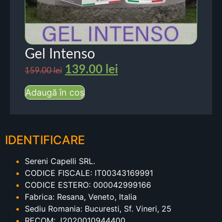
Gel Intenso
139.00
lei
159.00
lei
Adaugă în coș
IDENTIFICARE
Sereni Capelli SRL.
CODICE FISCALE: IT00343169991
CODICE ESTERO: 000042999166
Fabrica: Resana, Veneto, Italia
Sediu Romania: Bucuresti, Sf. Vineri, 25
RECOM: J2020010944400