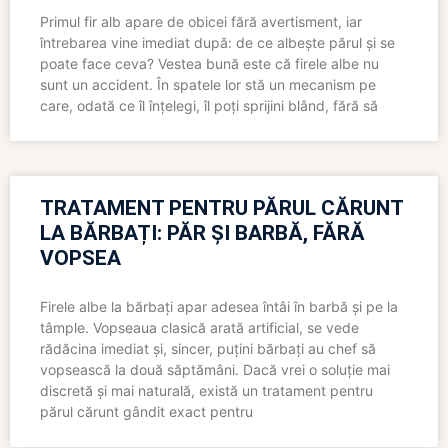
Primul fir alb apare de obicei fără avertisment, iar
întrebarea vine imediat după: de ce albește părul și se
poate face ceva? Vestea bună este că firele albe nu
sunt un accident. În spatele lor stă un mecanism pe
care, odată ce îl înțelegi, îl poți sprijini blând, fără să
TRATAMENT PENTRU PĂRUL CĂRUNT
LA BĂRBAȚI: PĂR ȘI BARBĂ, FĂRĂ
VOPSEA
Firele albe la bărbați apar adesea întâi în barbă și pe la
tâmple. Vopseaua clasică arată artificial, se vede
rădăcina imediat și, sincer, puțini bărbați au chef să
vopsească la două săptămâni. Dacă vrei o soluție mai
discretă și mai naturală, există un tratament pentru
părul cărunt gândit exact pentru