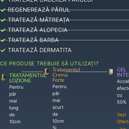
REGENEREAZĂ PĂRUL
TRATEAZĂ MĂTREAȚA
TRATEAZĂ ALOPECIA
TRATEAZĂ BARBA
TRATEAZĂ DERMATITA
CE PRODUSE TREBUIE SĂ UTILIZAȚI?
Tratamentul
GEL
Crema
INT
TRATAMENTUL
Forte
LOZIONE
Acce
Pentru
Pentru
efect
păr
păr
cu
mai
mai
50%
scurt
lung
de
de
Vezi
10cm
10cm
Ofert
Si
>>