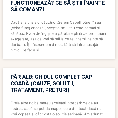
FUNCȚIONEAZĂ? CE SĂ ȘTII ÎNAINTE
SĂ COMANZI
Dacă ai ajuns aici căutând „Sereni Capelli păreri” sau
„chiar funcționează”, scepticismul tău este normal și
sănătos. Piața de îngrijire a părului e plină de promisiuni
exagerate, așa că vrei să știi la ce te înhami înainte să
dai banii. Îți răspundem direct, fără să înfrumusețăm
nimic. Ce face și
PĂR ALB: GHIDUL COMPLET CAP-
COADĂ (CAUZE, SOLUȚII,
TRATAMENT, PREȚURI)
Firele albe ridică mereu aceleași întrebări: de ce au
apărut, dacă se pot da înapoi, ce e de făcut dacă nu
vrei vopsea și cât costă o soluție serioasă. Am adunat