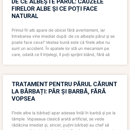
DE CE ALBEȘTE PĂRUL: CAUZELE
FIRELOR ALBE ȘI CE POȚI FACE
NATURAL
Primul fir alb apare de obicei fără avertisment, iar
întrebarea vine imediat după: de ce albește părul și se
poate face ceva? Vestea bună este că firele albe nu
sunt un accident. În spatele lor stă un mecanism pe
care, odată ce îl înțelegi, îl poți sprijini blând, fără să
TRATAMENT PENTRU PĂRUL CĂRUNT
LA BĂRBAȚI: PĂR ȘI BARBĂ, FĂRĂ
VOPSEA
Firele albe la bărbați apar adesea întâi în barbă și pe la
tâmple. Vopseaua clasică arată artificial, se vede
rădăcina imediat și, sincer, puțini bărbați au chef să