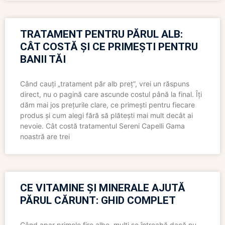
TRATAMENT PENTRU PĂRUL ALB:
CÂT COSTĂ ȘI CE PRIMEȘTI PENTRU
BANII TĂI
Când cauți „tratament păr alb preț”, vrei un răspuns
direct, nu o pagină care ascunde costul până la final. Îți
dăm mai jos prețurile clare, ce primești pentru fiecare
produs și cum alegi fără să plătești mai mult decât ai
nevoie. Cât costă tratamentul Sereni Capelli Gama
noastră are trei
CE VITAMINE ȘI MINERALE AJUTĂ
PĂRUL CĂRUNT: GHID COMPLET
Când apar primele fire albe, mulți se întreabă dacă nu