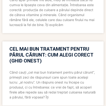
cumva le lipsește ceva din alimentație. Întrebarea este
corectă: producția de culoare a părului depinde direct
de câteva vitamine și minerale. Când organismul
rămâne fără ele, celulele care dau culoare firului nu mai
lucrează la fel de bine. Îți explicăm
CEL MAI BUN TRATAMENT PENTRU
PĂRUL CĂRUNT: CUM ALEGI CORECT
(GHID ONEST)
Când cauți „cel mai bun tratament pentru părul cărunt”,
primești zeci de răspunsuri care spun toate același
lucru: „al nostru”. Un răspuns onest nu începe cu
produsul, ci cu întrebarea: ce vrei de fapt, să acoperi
firele albe repede sau să redai treptat culoarea naturală
a părului, fără vopsea? Îți