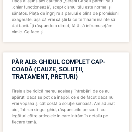
Dacă ai ajuns aici căutând „Sereni Capelli păreri” sau
„chiar funcționează”, scepticismul tău este normal și
sănătos. Piața de îngrijire a părului e plină de promisiuni
exagerate, așa că vrei să știi la ce te înhami înainte să
dai banii. Îți răspundem direct, fără să înfrumusețăm
nimic. Ce face și
PĂR ALB: GHIDUL COMPLET CAP-
COADĂ (CAUZE, SOLUȚII,
TRATAMENT, PREȚURI)
Firele albe ridică mereu aceleași întrebări: de ce au
apărut, dacă se pot da înapoi, ce e de făcut dacă nu
vrei vopsea și cât costă o soluție serioasă. Am adunat
aici, într-un singur ghid, răspunsurile pe scurt, cu
legături către articolele în care intrăm în detaliu pe
fiecare temă.