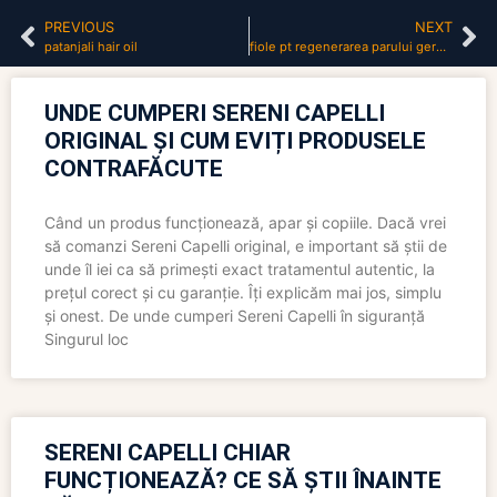
PREVIOUS
NEXT
patanjali hair oil
fiole pt regenerarea parului gerovital
UNDE CUMPERI SERENI CAPELLI
ORIGINAL ȘI CUM EVIȚI PRODUSELE
CONTRAFĂCUTE
Când un produs funcționează, apar și copiile. Dacă vrei
să comanzi Sereni Capelli original, e important să știi de
unde îl iei ca să primești exact tratamentul autentic, la
prețul corect și cu garanție. Îți explicăm mai jos, simplu
și onest. De unde cumperi Sereni Capelli în siguranță
Singurul loc
SERENI CAPELLI CHIAR
FUNCȚIONEAZĂ? CE SĂ ȘTII ÎNAINTE