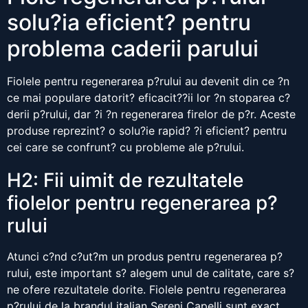
solu?ia eficient? pentru
problema caderii parului
Fiolele pentru regenerarea p?rului au devenit din ce ?n
ce mai populare datorit? eficacit??ii lor ?n stoparea c?
derii p?rului, dar ?i ?n regenerarea firelor de p?r. Aceste
produse reprezint? o solu?ie rapid? ?i eficient? pentru
cei care se confrunt? cu probleme ale p?rului.
H2: Fii uimit de rezultatele
fiolelor pentru regenerarea p?
rului
Atunci c?nd c?ut?m un produs pentru regenerarea p?
rului, este important s? alegem unul de calitate, care s?
ne ofere rezultatele dorite. Fiolele pentru regenerarea
p?rului de la brandul italian Sereni Capelli sunt exact