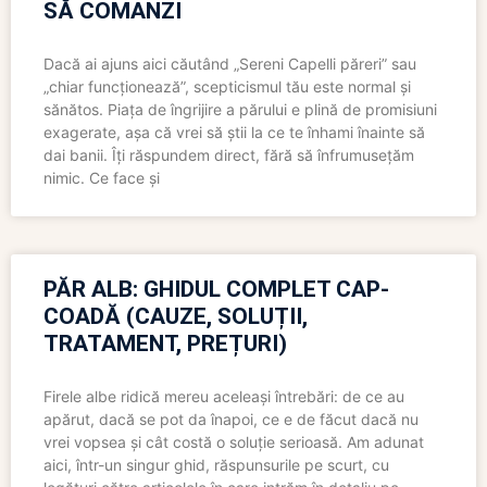
SĂ COMANZI
Dacă ai ajuns aici căutând „Sereni Capelli păreri” sau
„chiar funcționează”, scepticismul tău este normal și
sănătos. Piața de îngrijire a părului e plină de promisiuni
exagerate, așa că vrei să știi la ce te înhami înainte să
dai banii. Îți răspundem direct, fără să înfrumusețăm
nimic. Ce face și
PĂR ALB: GHIDUL COMPLET CAP-
COADĂ (CAUZE, SOLUȚII,
TRATAMENT, PREȚURI)
Firele albe ridică mereu aceleași întrebări: de ce au
apărut, dacă se pot da înapoi, ce e de făcut dacă nu
vrei vopsea și cât costă o soluție serioasă. Am adunat
aici, într-un singur ghid, răspunsurile pe scurt, cu