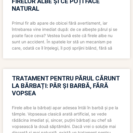
FIRELOR ALBE ȘI CE POȚI FACE
NATURAL
Primul fir alb apare de obicei fără avertisment, iar
întrebarea vine imediat după: de ce albește părul și se
poate face ceva? Vestea bună este că firele albe nu
sunt un accident. În spatele lor stă un mecanism pe
care, odată ce îl înțelegi, îl poți sprijini blând, fără să
TRATAMENT PENTRU PĂRUL CĂRUNT
LA BĂRBAȚI: PĂR ȘI BARBĂ, FĂRĂ
VOPSEA
Firele albe la bărbați apar adesea întâi în barbă și pe la
tâmple. Vopseaua clasică arată artificial, se vede
rădăcina imediat și, sincer, puțini bărbați au chef să
vopsească la două săptămâni. Dacă vrei o soluție mai
discretă și mai naturală, există un tratament pentru