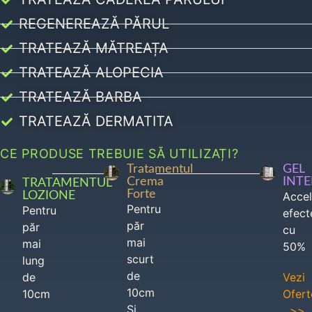
REGENEREAZĂ PĂRUL
TRATEAZĂ MĂTREAȚA
TRATEAZĂ ALOPECIA
TRATEAZĂ BARBA
TRATEAZĂ DERMATITA
CE PRODUSE TREBUIE SĂ UTILIZAȚI?
Tratamentul
GEL
Crema
INT
TRATAMENTUL
Forte
LOZIONE
Acce
Pentru
Pentru
efect
păr
păr
cu
mai
mai
50%
scurt
lung
de
de
Vezi
10cm
10cm
Ofert
Si
>>