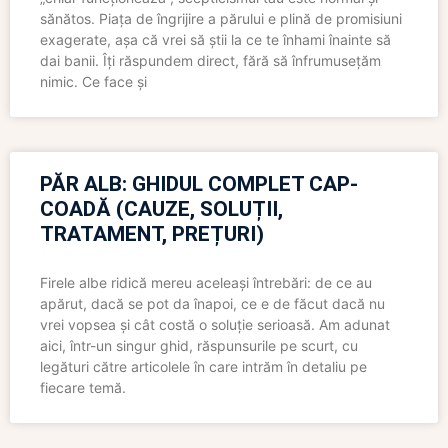
sănătos. Piața de îngrijire a părului e plină de promisiuni
exagerate, așa că vrei să știi la ce te înhami înainte să
dai banii. Îți răspundem direct, fără să înfrumusețăm
nimic. Ce face și
PĂR ALB: GHIDUL COMPLET CAP-
COADĂ (CAUZE, SOLUȚII,
TRATAMENT, PREȚURI)
Firele albe ridică mereu aceleași întrebări: de ce au
apărut, dacă se pot da înapoi, ce e de făcut dacă nu
vrei vopsea și cât costă o soluție serioasă. Am adunat
aici, într-un singur ghid, răspunsurile pe scurt, cu
legături către articolele în care intrăm în detaliu pe
fiecare temă.