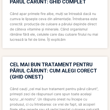
PĂRUL CĂRUNT: GHID COMPLET
Când apar primele fire albe, mulți se întreabă dacă nu
cumva le lipsește ceva din alimentație. Întrebarea este
corectă: producția de culoare a părului depinde direct
de câteva vitamine și minerale. Când organismul
rămâne fără ele, celulele care dau culoare firului nu mai
lucrează la fel de bine. Îți explicăm
CEL MAI BUN TRATAMENT PENTRU
PĂRUL CĂRUNT: CUM ALEGI CORECT
(GHID ONEST)
Când cauți „cel mai bun tratament pentru părul cărunt”,
primești zeci de răspunsuri care spun toate același
lucru: „al nostru”. Un răspuns onest nu începe cu
produsul, ci cu întrebarea: ce vrei de fapt, să acoperi
firele albe repede sau să redai treptat culoarea naturală