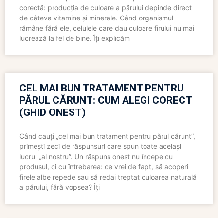
corectă: producția de culoare a părului depinde direct
de câteva vitamine și minerale. Când organismul
rămâne fără ele, celulele care dau culoare firului nu mai
lucrează la fel de bine. Îți explicăm
CEL MAI BUN TRATAMENT PENTRU
PĂRUL CĂRUNT: CUM ALEGI CORECT
(GHID ONEST)
Când cauți „cel mai bun tratament pentru părul cărunt”,
primești zeci de răspunsuri care spun toate același
lucru: „al nostru”. Un răspuns onest nu începe cu
produsul, ci cu întrebarea: ce vrei de fapt, să acoperi
firele albe repede sau să redai treptat culoarea naturală
a părului, fără vopsea? Îți