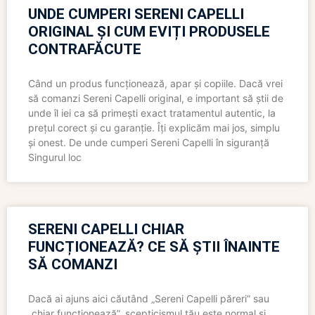
UNDE CUMPERI SERENI CAPELLI
ORIGINAL ȘI CUM EVIȚI PRODUSELE
CONTRAFĂCUTE
Când un produs funcționează, apar și copiile. Dacă vrei
să comanzi Sereni Capelli original, e important să știi de
unde îl iei ca să primești exact tratamentul autentic, la
prețul corect și cu garanție. Îți explicăm mai jos, simplu
și onest. De unde cumperi Sereni Capelli în siguranță
Singurul loc
SERENI CAPELLI CHIAR
FUNCȚIONEAZĂ? CE SĂ ȘTII ÎNAINTE
SĂ COMANZI
Dacă ai ajuns aici căutând „Sereni Capelli păreri” sau
„chiar funcționează”, scepticismul tău este normal și