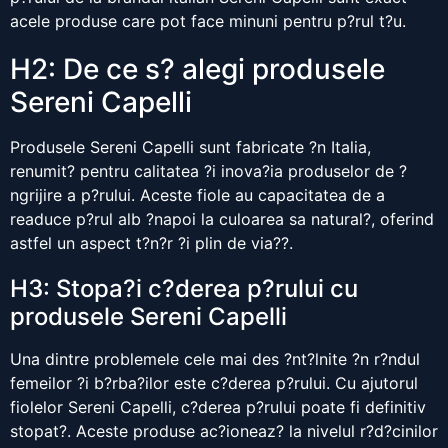
acele produse care pot face minuni pentru p?rul t?u.
H2: De ce s? alegi produsele
Sereni Capelli
Produsele Sereni Capelli sunt fabricate ?n Italia,
renumit? pentru calitatea ?i inova?ia produselor de ?
ngrijire a p?rului. Aceste fiole au capacitatea de a
readuce p?rul alb ?napoi la culoarea sa natural?, oferind
astfel un aspect t?n?r ?i plin de via??.
H3: Stopa?i c?derea p?rului cu
produsele Sereni Capelli
Una dintre problemele cele mai des ?nt?lnite ?n r?ndul
femeilor ?i b?rba?ilor este c?derea p?rului. Cu ajutorul
fiolelor Sereni Capelli, c?derea p?rului poate fi definitiv
stopat?. Aceste produse ac?ioneaz? la nivelul r?d?cinilor