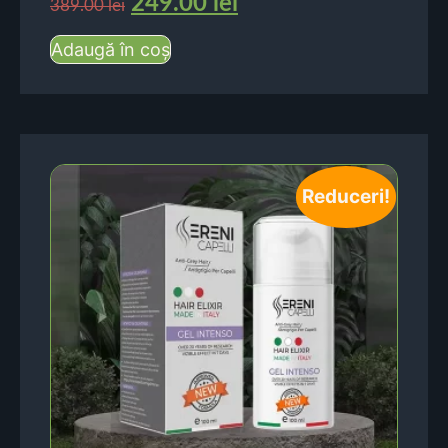
249.00
lei
389.00
lei
Adaugă în coș
Reduceri!