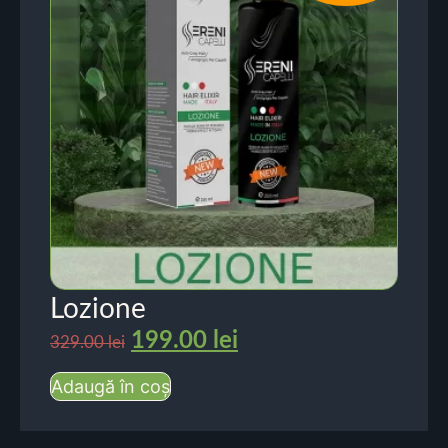
Lozione
199.00
lei
329.00
lei
Adaugă în coș