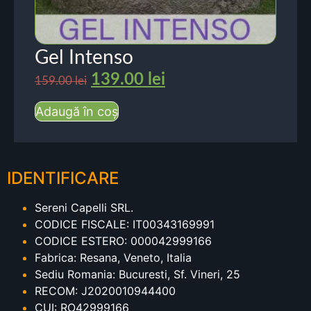
Gel Intenso
139.00
lei
159.00
lei
Adaugă în coș
IDENTIFICARE
Sereni Capelli SRL.
CODICE FISCALE: IT00343169991
CODICE ESTERO: 000042999166
Fabrica: Resana, Veneto, Italia
Sediu Romania: Bucuresti, Sf. Vineri, 25
RECOM: J2020010944400
CUI: RO42999166