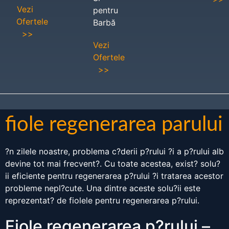
Vezi
pentru
Ofertele
Barbă
>>
Vezi
Ofertele
>>
fiole regenerarea parului
?n zilele noastre, problema c?derii p?rului ?i a p?rului alb
devine tot mai frecvent?. Cu toate acestea, exist? solu?
ii eficiente pentru regenerarea p?rului ?i tratarea acestor
probleme nepl?cute. Una dintre aceste solu?ii este
reprezentat? de fiolele pentru regenerarea p?rului.
Fiole regenerarea p?rului –