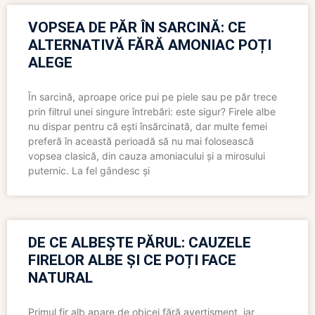
VOPSEA DE PĂR ÎN SARCINĂ: CE
ALTERNATIVĂ FĂRĂ AMONIAC POȚI
ALEGE
În sarcină, aproape orice pui pe piele sau pe păr trece
prin filtrul unei singure întrebări: este sigur? Firele albe
nu dispar pentru că ești însărcinată, dar multe femei
preferă în această perioadă să nu mai folosească
vopsea clasică, din cauza amoniacului și a mirosului
puternic. La fel gândesc și
DE CE ALBEȘTE PĂRUL: CAUZELE
FIRELOR ALBE ȘI CE POȚI FACE
NATURAL
Primul fir alb apare de obicei fără avertisment, iar