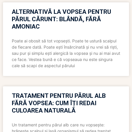
ALTERNATIVĂ LA VOPSEA PENTRU
PĂRUL CĂRUNT: BLÂNDĂ, FĂRĂ
AMONIAC
Poate ai obosit să tot vopsești. Poate te ustură scalpul
de fiecare dată. Poate ești însărcinată și nu vrei să riști,
sau pur și simplu ești alergică la vopsea și nu ai mai avut
ce face. Vestea bună e că vopseaua nu este singura
cale să scapi de aspectul părului
TRATAMENT PENTRU PĂRUL ALB
FĂRĂ VOPSEA: CUM ÎȚI REDAI
CULOAREA NATURALĂ
Un tratament pentru părul alb care nu vopsește:
hrănește scalpul și lasă organismul să redea treptat