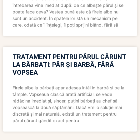
întrebarea vine imediat după: de ce albește părul și se
poate face ceva? Vestea bună este că firele albe nu
sunt un accident. În spatele lor stă un mecanism pe
care, odată ce îl înțelegi, îl poți sprijini blând, fără să
TRATAMENT PENTRU PĂRUL CĂRUNT
LA BĂRBAȚI: PĂR ȘI BARBĂ, FĂRĂ
VOPSEA
Firele albe la bărbați apar adesea întâi în barbă și pe la
tâmple. Vopseaua clasică arată artificial, se vede
rădăcina imediat și, sincer, puțini bărbați au chef să
vopsească la două săptămâni. Dacă vrei o soluție mai
discretă și mai naturală, există un tratament pentru
părul cărunt gândit exact pentru