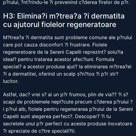
p?rului, ?nt?rindu-le ?i prevenind c?derea firelor de p?r.
H3: Elimina?i m?trea?a ?i dermatita
cu ajutorul fiolelor regeneratoare
M?trea?a ?i dermatita sunt probleme comune ale p?rului
care pot cauza disconfort ?i frustrare. Fiolele
regeneratoare de la Sereni Capelli reprezint? solu?ia
ideal? pentru tratarea acestor afec?iuni. Formula
special? a acestor produse ajut? la eliminarea m?trea?ei
?i a dermatitei, oferind un scalp s?n?tos ?i p?r str?
lucitor.
Astfel, dac? vrei s? ai un p?r frumos, plin de via?? ?i s?
scapi de problemele nepl?cute precum c?derea p?rului ?
i p?rul alb, fiolele pentru regenerarea p?rului de la Sereni
Capelli sunt alegerea perfect?. Descoper? ?i tu
secretele unui p?r perfect cu aceste produse inovatoare
?i apreciate de c?tre speciali?ti.