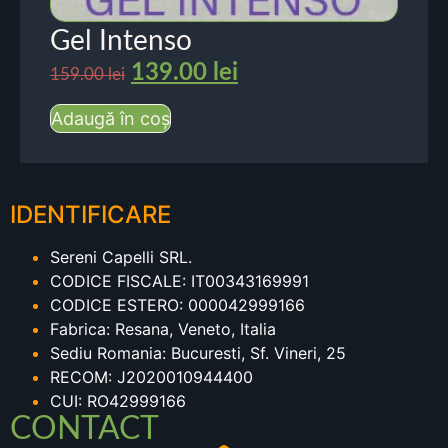
Gel Intenso
139.00
lei
159.00
lei
Adaugă în coș
IDENTIFICARE
Sereni Capelli SRL.
CODICE FISCALE: IT00343169991
CODICE ESTERO: 000042999166
Fabrica: Resana, Veneto, Italia
Sediu Romania: Bucuresti, Sf. Vineri, 25
RECOM: J2020010944400
CUI: RO42999166
CONTACT