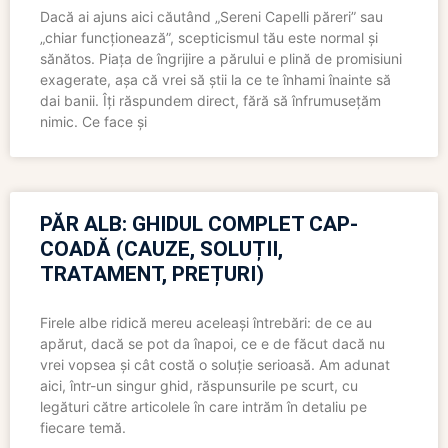
Dacă ai ajuns aici căutând „Sereni Capelli păreri” sau
„chiar funcționează”, scepticismul tău este normal și
sănătos. Piața de îngrijire a părului e plină de promisiuni
exagerate, așa că vrei să știi la ce te înhami înainte să
dai banii. Îți răspundem direct, fără să înfrumusețăm
nimic. Ce face și
PĂR ALB: GHIDUL COMPLET CAP-
COADĂ (CAUZE, SOLUȚII,
TRATAMENT, PREȚURI)
Firele albe ridică mereu aceleași întrebări: de ce au
apărut, dacă se pot da înapoi, ce e de făcut dacă nu
vrei vopsea și cât costă o soluție serioasă. Am adunat
aici, într-un singur ghid, răspunsurile pe scurt, cu
legături către articolele în care intrăm în detaliu pe
fiecare temă.