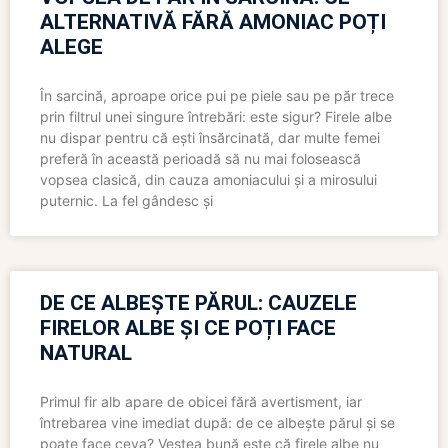
ALTERNATIVĂ FĂRĂ AMONIAC POȚI
ALEGE
În sarcină, aproape orice pui pe piele sau pe păr trece
prin filtrul unei singure întrebări: este sigur? Firele albe
nu dispar pentru că ești însărcinată, dar multe femei
preferă în această perioadă să nu mai folosească
vopsea clasică, din cauza amoniacului și a mirosului
puternic. La fel gândesc și
DE CE ALBEȘTE PĂRUL: CAUZELE
FIRELOR ALBE ȘI CE POȚI FACE
NATURAL
Primul fir alb apare de obicei fără avertisment, iar
întrebarea vine imediat după: de ce albește părul și se
poate face ceva? Vestea bună este că firele albe nu