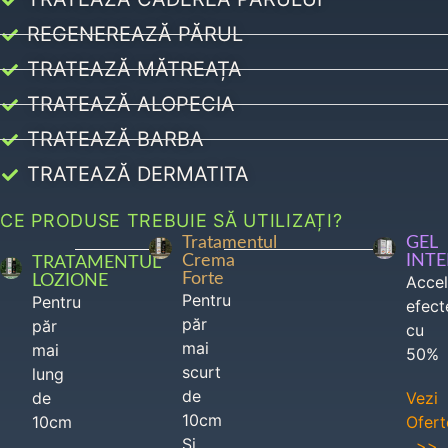
REGENEREAZĂ PĂRUL
TRATEAZĂ MĂTREAȚA
TRATEAZĂ ALOPECIA
TRATEAZĂ BARBA
TRATEAZĂ DERMATITA
CE PRODUSE TREBUIE SĂ UTILIZAȚI?
Tratamentul
GEL
Crema
INT
TRATAMENTUL
Forte
LOZIONE
Acce
Pentru
Pentru
efect
păr
păr
cu
mai
mai
50%
scurt
lung
de
de
Vezi
10cm
10cm
Ofert
Si
>>