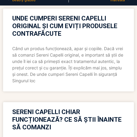
beauty glazed
matreata
UNDE CUMPERI SERENI CAPELLI
ORIGINAL ȘI CUM EVIȚI PRODUSELE
CONTRAFĂCUTE
Când un produs funcționează, apar și copiile. Dacă vrei
să comanzi Sereni Capelli original, e important să știi de
unde îl iei ca să primești exact tratamentul autentic, la
prețul corect și cu garanție. Îți explicăm mai jos, simplu
și onest. De unde cumperi Sereni Capelli în siguranță
Singurul loc
SERENI CAPELLI CHIAR
FUNCȚIONEAZĂ? CE SĂ ȘTII ÎNAINTE
SĂ COMANZI