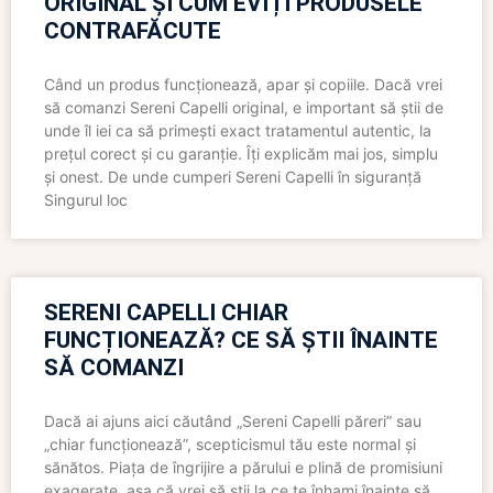
ORIGINAL ȘI CUM EVIȚI PRODUSELE
CONTRAFĂCUTE
Când un produs funcționează, apar și copiile. Dacă vrei
să comanzi Sereni Capelli original, e important să știi de
unde îl iei ca să primești exact tratamentul autentic, la
prețul corect și cu garanție. Îți explicăm mai jos, simplu
și onest. De unde cumperi Sereni Capelli în siguranță
Singurul loc
SERENI CAPELLI CHIAR
FUNCȚIONEAZĂ? CE SĂ ȘTII ÎNAINTE
SĂ COMANZI
Dacă ai ajuns aici căutând „Sereni Capelli păreri” sau
„chiar funcționează”, scepticismul tău este normal și
sănătos. Piața de îngrijire a părului e plină de promisiuni
exagerate, așa că vrei să știi la ce te înhami înainte să