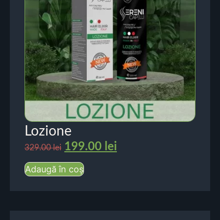
Lozione
199.00
lei
329.00
lei
Adaugă în coș