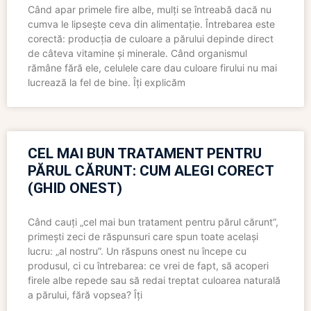
Când apar primele fire albe, mulți se întreabă dacă nu
cumva le lipsește ceva din alimentație. Întrebarea este
corectă: producția de culoare a părului depinde direct
de câteva vitamine și minerale. Când organismul
rămâne fără ele, celulele care dau culoare firului nu mai
lucrează la fel de bine. Îți explicăm
CEL MAI BUN TRATAMENT PENTRU
PĂRUL CĂRUNT: CUM ALEGI CORECT
(GHID ONEST)
Când cauți „cel mai bun tratament pentru părul cărunt”,
primești zeci de răspunsuri care spun toate același
lucru: „al nostru”. Un răspuns onest nu începe cu
produsul, ci cu întrebarea: ce vrei de fapt, să acoperi
firele albe repede sau să redai treptat culoarea naturală
a părului, fără vopsea? Îți