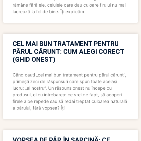
rămâne fără ele, celulele care dau culoare firului nu mai
lucrează la fel de bine. Îți explicăm
CEL MAI BUN TRATAMENT PENTRU
PĂRUL CĂRUNT: CUM ALEGI CORECT
(GHID ONEST)
Când cauți „cel mai bun tratament pentru părul cărunt”,
primești zeci de răspunsuri care spun toate același
lucru: „al nostru”. Un răspuns onest nu începe cu
produsul, ci cu întrebarea: ce vrei de fapt, să acoperi
firele albe repede sau să redai treptat culoarea naturală
a părului, fără vopsea? Îți
VOPSEA DE PĂR ÎN SARCINĂ: CE