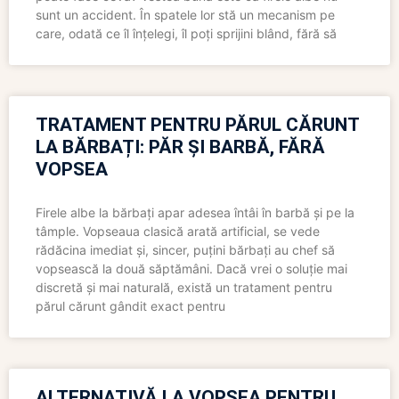
sunt un accident. În spatele lor stă un mecanism pe
care, odată ce îl înțelegi, îl poți sprijini blând, fără să
TRATAMENT PENTRU PĂRUL CĂRUNT
LA BĂRBAȚI: PĂR ȘI BARBĂ, FĂRĂ
VOPSEA
Firele albe la bărbați apar adesea întâi în barbă și pe la
tâmple. Vopseaua clasică arată artificial, se vede
rădăcina imediat și, sincer, puțini bărbați au chef să
vopsească la două săptămâni. Dacă vrei o soluție mai
discretă și mai naturală, există un tratament pentru
părul cărunt gândit exact pentru
ALTERNATIVĂ LA VOPSEA PENTRU