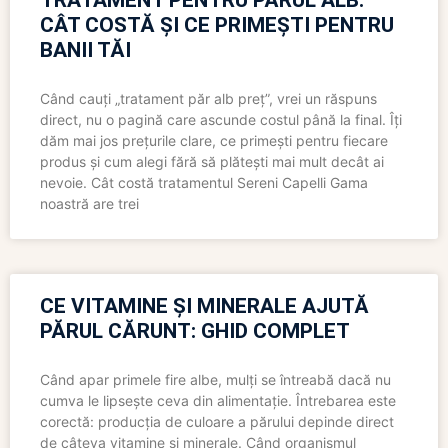
TRATAMENT PENTRU PĂRUL ALB:
CÂT COSTĂ ȘI CE PRIMEȘTI PENTRU
BANII TĂI
Când cauți „tratament păr alb preț”, vrei un răspuns
direct, nu o pagină care ascunde costul până la final. Îți
dăm mai jos prețurile clare, ce primești pentru fiecare
produs și cum alegi fără să plătești mai mult decât ai
nevoie. Cât costă tratamentul Sereni Capelli Gama
noastră are trei
CE VITAMINE ȘI MINERALE AJUTĂ
PĂRUL CĂRUNT: GHID COMPLET
Când apar primele fire albe, mulți se întreabă dacă nu
cumva le lipsește ceva din alimentație. Întrebarea este
corectă: producția de culoare a părului depinde direct
de câteva vitamine și minerale. Când organismul