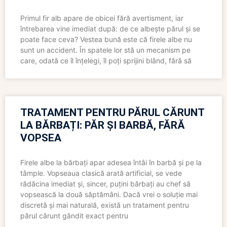
Primul fir alb apare de obicei fără avertisment, iar
întrebarea vine imediat după: de ce albește părul și se
poate face ceva? Vestea bună este că firele albe nu
sunt un accident. În spatele lor stă un mecanism pe
care, odată ce îl înțelegi, îl poți sprijini blând, fără să
TRATAMENT PENTRU PĂRUL CĂRUNT
LA BĂRBAȚI: PĂR ȘI BARBĂ, FĂRĂ
VOPSEA
Firele albe la bărbați apar adesea întâi în barbă și pe la
tâmple. Vopseaua clasică arată artificial, se vede
rădăcina imediat și, sincer, puțini bărbați au chef să
vopsească la două săptămâni. Dacă vrei o soluție mai
discretă și mai naturală, există un tratament pentru
părul cărunt gândit exact pentru