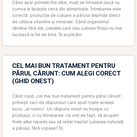
Când apar primele fire albe, mulți se întreabă dacă nu
cumva le lipsește ceva din alimentație. Întrebarea este
corectă: producția de culoare a părului depinde direct
de câteva vitamine și minerale. Când organismul
rămâne fără ele, celulele care dau culoare firului nu mai
lucrează la fel de bine. Îți explicăm
CEL MAI BUN TRATAMENT PENTRU
PĂRUL CĂRUNT: CUM ALEGI CORECT
(GHID ONEST)
Când cauți „cel mai bun tratament pentru părul cărunt”,
primești zeci de răspunsuri care spun toate același
lucru: „al nostru”. Un răspuns onest nu începe cu
produsul, ci cu întrebarea: ce vrei de fapt, să acoperi
firele albe repede sau să redai treptat culoarea naturală
a părului, fără vopsea? Îți