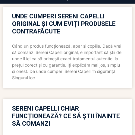
UNDE CUMPERI SERENI CAPELLI
ORIGINAL ȘI CUM EVIȚI PRODUSELE
CONTRAFĂCUTE
Când un produs funcționează, apar și copiile. Dacă vrei
să comanzi Sereni Capelli original, e important să știi de
unde îl iei ca să primești exact tratamentul autentic, la
prețul corect și cu garanție. Îți explicăm mai jos, simplu
și onest. De unde cumperi Sereni Capelli în siguranță
Singurul loc
SERENI CAPELLI CHIAR
FUNCȚIONEAZĂ? CE SĂ ȘTII ÎNAINTE
SĂ COMANZI