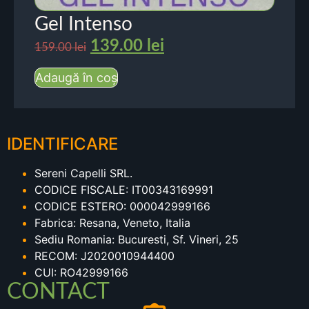
Gel Intenso
139.00
lei
159.00
lei
Adaugă în coș
IDENTIFICARE
Sereni Capelli SRL.
CODICE FISCALE: IT00343169991
CODICE ESTERO: 000042999166
Fabrica: Resana, Veneto, Italia
Sediu Romania: Bucuresti, Sf. Vineri, 25
RECOM: J2020010944400
CUI: RO42999166
CONTACT