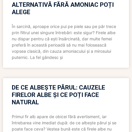
ALTERNATIVĂ FĂRĂ AMONIAC POȚI
ALEGE
În sarcină, aproape orice pui pe piele sau pe păr trece
prin filtrul unei singure întrebări: este sigur? Firele albe
nu dispar pentru că ești însărcinată, dar multe femei
preferă în această perioadă să nu mai folosească
vopsea clasică, din cauza amoniacului și a mirosului
puternic. La fel gândesc și
DE CE ALBEȘTE PĂRUL: CAUZELE
FIRELOR ALBE ȘI CE POȚI FACE
NATURAL
Primul fir alb apare de obicei fără avertisment, iar
întrebarea vine imediat după: de ce albește părul și se
poate face ceva? Vestea bună este că firele albe nu