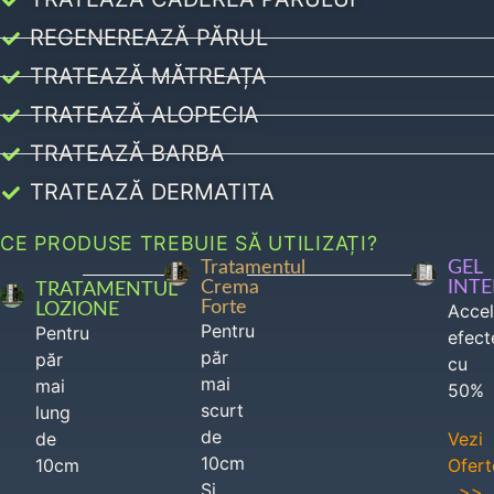
REGENEREAZĂ PĂRUL
TRATEAZĂ MĂTREAȚA
TRATEAZĂ ALOPECIA
TRATEAZĂ BARBA
TRATEAZĂ DERMATITA
CE PRODUSE TREBUIE SĂ UTILIZAȚI?
Tratamentul
GEL
Crema
INT
TRATAMENTUL
Forte
LOZIONE
Acce
Pentru
Pentru
efect
păr
păr
cu
mai
mai
50%
scurt
lung
de
de
Vezi
10cm
10cm
Ofert
Si
>>