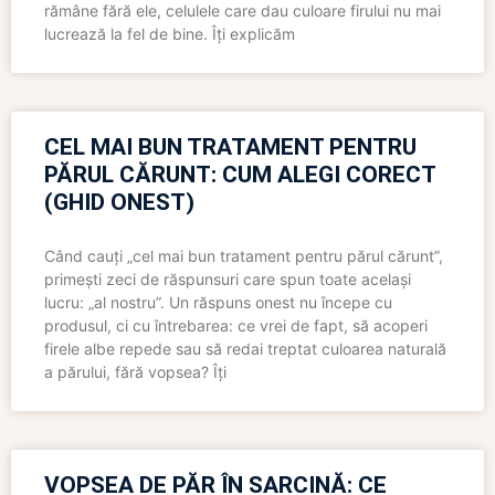
rămâne fără ele, celulele care dau culoare firului nu mai
lucrează la fel de bine. Îți explicăm
CEL MAI BUN TRATAMENT PENTRU
PĂRUL CĂRUNT: CUM ALEGI CORECT
(GHID ONEST)
Când cauți „cel mai bun tratament pentru părul cărunt”,
primești zeci de răspunsuri care spun toate același
lucru: „al nostru”. Un răspuns onest nu începe cu
produsul, ci cu întrebarea: ce vrei de fapt, să acoperi
firele albe repede sau să redai treptat culoarea naturală
a părului, fără vopsea? Îți
VOPSEA DE PĂR ÎN SARCINĂ: CE