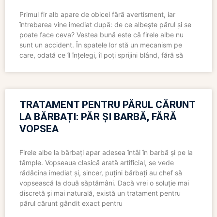
Primul fir alb apare de obicei fără avertisment, iar
întrebarea vine imediat după: de ce albește părul și se
poate face ceva? Vestea bună este că firele albe nu
sunt un accident. În spatele lor stă un mecanism pe
care, odată ce îl înțelegi, îl poți sprijini blând, fără să
TRATAMENT PENTRU PĂRUL CĂRUNT
LA BĂRBAȚI: PĂR ȘI BARBĂ, FĂRĂ
VOPSEA
Firele albe la bărbați apar adesea întâi în barbă și pe la
tâmple. Vopseaua clasică arată artificial, se vede
rădăcina imediat și, sincer, puțini bărbați au chef să
vopsească la două săptămâni. Dacă vrei o soluție mai
discretă și mai naturală, există un tratament pentru
părul cărunt gândit exact pentru