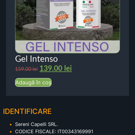
Gel Intenso
139.00
lei
159.00
lei
Adaugă în coș
IDENTIFICARE
Sereni Capelli SRL.
CODICE FISCALE: IT00343169991