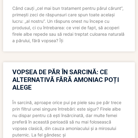
Când cauți „cel mai bun tratament pentru părul cărunt”,
primești zeci de răspunsuri care spun toate același
lucru: „al nostru”. Un răspuns onest nu începe cu
produsul, ci cu întrebarea: ce vrei de fapt, să acoperi
firele albe repede sau să redai treptat culoarea naturală
a părului, fără vopsea? Îți
VOPSEA DE PĂR ÎN SARCINĂ: CE
ALTERNATIVĂ FĂRĂ AMONIAC POȚI
ALEGE
În sarcină, aproape orice pui pe piele sau pe păr trece
prin filtrul unei singure întrebări: este sigur? Firele albe
nu dispar pentru că ești însărcinată, dar multe femei
preferă în această perioadă să nu mai folosească
vopsea clasică, din cauza amoniacului și a mirosului
puternic. La fel gândesc și