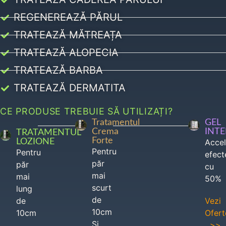
REGENEREAZĂ PĂRUL
TRATEAZĂ MĂTREAȚA
TRATEAZĂ ALOPECIA
TRATEAZĂ BARBA
TRATEAZĂ DERMATITA
CE PRODUSE TREBUIE SĂ UTILIZAȚI?
Tratamentul
GEL
Crema
INT
TRATAMENTUL
Forte
LOZIONE
Acce
Pentru
Pentru
efect
păr
păr
cu
mai
mai
50%
scurt
lung
de
de
Vezi
10cm
10cm
Ofert
Si
>>