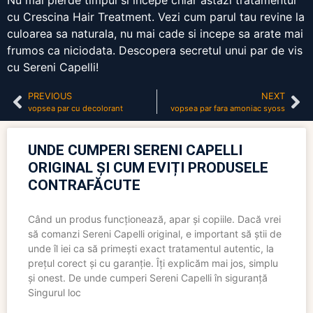
Nu mai pierde timpul si incepe chiar astazi tratamentul
cu Crescina Hair Treatment. Vezi cum parul tau revine la
culoarea sa naturala, nu mai cade si incepe sa arate mai
frumos ca niciodata. Descopera secretul unui par de vis
cu Sereni Capelli!
PREVIOUS
NEXT
vopsea par cu decolorant
vopsea par fara amoniac syoss
UNDE CUMPERI SERENI CAPELLI
ORIGINAL ȘI CUM EVIȚI PRODUSELE
CONTRAFĂCUTE
Când un produs funcționează, apar și copiile. Dacă vrei
să comanzi Sereni Capelli original, e important să știi de
unde îl iei ca să primești exact tratamentul autentic, la
prețul corect și cu garanție. Îți explicăm mai jos, simplu
și onest. De unde cumperi Sereni Capelli în siguranță
Singurul loc