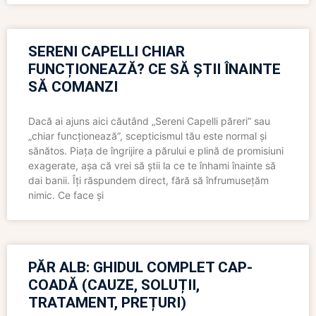
SERENI CAPELLI CHIAR
FUNCȚIONEAZĂ? CE SĂ ȘTII ÎNAINTE
SĂ COMANZI
Dacă ai ajuns aici căutând „Sereni Capelli păreri” sau
„chiar funcționează”, scepticismul tău este normal și
sănătos. Piața de îngrijire a părului e plină de promisiuni
exagerate, așa că vrei să știi la ce te înhami înainte să
dai banii. Îți răspundem direct, fără să înfrumusețăm
nimic. Ce face și
PĂR ALB: GHIDUL COMPLET CAP-
COADĂ (CAUZE, SOLUȚII,
TRATAMENT, PREȚURI)