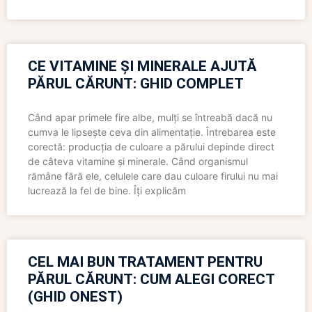
CE VITAMINE ȘI MINERALE AJUTĂ
PĂRUL CĂRUNT: GHID COMPLET
Când apar primele fire albe, mulți se întreabă dacă nu
cumva le lipsește ceva din alimentație. Întrebarea este
corectă: producția de culoare a părului depinde direct
de câteva vitamine și minerale. Când organismul
rămâne fără ele, celulele care dau culoare firului nu mai
lucrează la fel de bine. Îți explicăm
CEL MAI BUN TRATAMENT PENTRU
PĂRUL CĂRUNT: CUM ALEGI CORECT
(GHID ONEST)