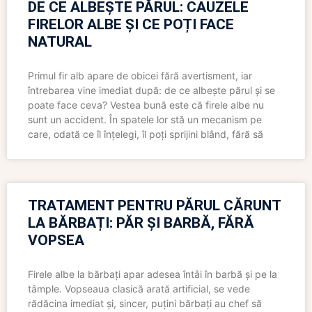
DE CE ALBEȘTE PĂRUL: CAUZELE
FIRELOR ALBE ȘI CE POȚI FACE
NATURAL
Primul fir alb apare de obicei fără avertisment, iar
întrebarea vine imediat după: de ce albește părul și se
poate face ceva? Vestea bună este că firele albe nu
sunt un accident. În spatele lor stă un mecanism pe
care, odată ce îl înțelegi, îl poți sprijini blând, fără să
TRATAMENT PENTRU PĂRUL CĂRUNT
LA BĂRBAȚI: PĂR ȘI BARBĂ, FĂRĂ
VOPSEA
Firele albe la bărbați apar adesea întâi în barbă și pe la
tâmple. Vopseaua clasică arată artificial, se vede
rădăcina imediat și, sincer, puțini bărbați au chef să