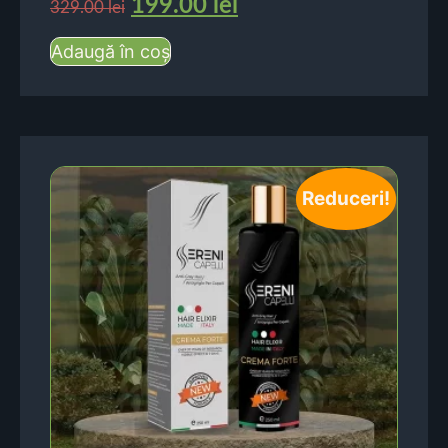
199.00
lei
329.00
lei
Adaugă în coș
Reduceri!