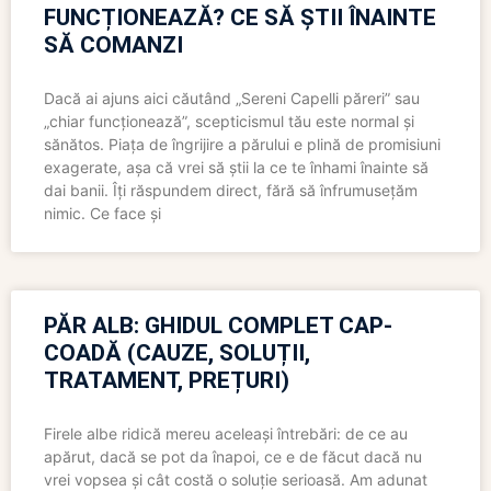
FUNCȚIONEAZĂ? CE SĂ ȘTII ÎNAINTE
SĂ COMANZI
Dacă ai ajuns aici căutând „Sereni Capelli păreri” sau
„chiar funcționează”, scepticismul tău este normal și
sănătos. Piața de îngrijire a părului e plină de promisiuni
exagerate, așa că vrei să știi la ce te înhami înainte să
dai banii. Îți răspundem direct, fără să înfrumusețăm
nimic. Ce face și
PĂR ALB: GHIDUL COMPLET CAP-
COADĂ (CAUZE, SOLUȚII,
TRATAMENT, PREȚURI)
Firele albe ridică mereu aceleași întrebări: de ce au
apărut, dacă se pot da înapoi, ce e de făcut dacă nu
vrei vopsea și cât costă o soluție serioasă. Am adunat