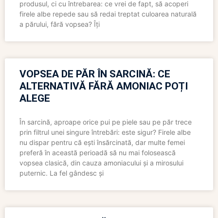
produsul, ci cu întrebarea: ce vrei de fapt, să acoperi
firele albe repede sau să redai treptat culoarea naturală
a părului, fără vopsea? Îți
VOPSEA DE PĂR ÎN SARCINĂ: CE
ALTERNATIVĂ FĂRĂ AMONIAC POȚI
ALEGE
În sarcină, aproape orice pui pe piele sau pe păr trece
prin filtrul unei singure întrebări: este sigur? Firele albe
nu dispar pentru că ești însărcinată, dar multe femei
preferă în această perioadă să nu mai folosească
vopsea clasică, din cauza amoniacului și a mirosului
puternic. La fel gândesc și