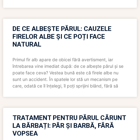
DE CE ALBEȘTE PĂRUL: CAUZELE
FIRELOR ALBE ȘI CE POȚI FACE
NATURAL
Primul fir alb apare de obicei fără avertisment, iar
întrebarea vine imediat după: de ce albește părul și se
poate face ceva? Vestea bună este că firele albe nu
sunt un accident. În spatele lor stă un mecanism pe
care, odată ce îl înțelegi, îl poți sprijini blând, fără să
TRATAMENT PENTRU PĂRUL CĂRUNT
LA BĂRBAȚI: PĂR ȘI BARBĂ, FĂRĂ
VOPSEA