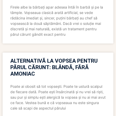
Firele albe la bărbați apar adesea întâi în barbă și pe la
tâmple. Vopseaua clasică arată artificial, se vede
rădăcina imediat și, sincer, puțini bărbați au chef să
vopsească la două săptămâni. Dacă vrei o soluție mai
discretă și mai naturală, există un tratament pentru
părul cărunt gândit exact pentru
ALTERNATIVĂ LA VOPSEA PENTRU
PĂRUL CĂRUNT: BLÂNDĂ, FĂRĂ
AMONIAC
Poate ai obosit să tot vopsești. Poate te ustură scalpul
de fiecare dată. Poate ești însărcinată și nu vrei să riști,
sau pur și simplu ești alergică la vopsea și nu ai mai avut
ce face. Vestea bună e că vopseaua nu este singura
cale să scapi de aspectul părului