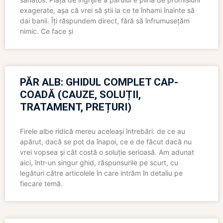
exagerate, așa că vrei să știi la ce te înhami înainte să
dai banii. Îți răspundem direct, fără să înfrumusețăm
nimic. Ce face și
PĂR ALB: GHIDUL COMPLET CAP-
COADĂ (CAUZE, SOLUȚII,
TRATAMENT, PREȚURI)
Firele albe ridică mereu aceleași întrebări: de ce au
apărut, dacă se pot da înapoi, ce e de făcut dacă nu
vrei vopsea și cât costă o soluție serioasă. Am adunat
aici, într-un singur ghid, răspunsurile pe scurt, cu
legături către articolele în care intrăm în detaliu pe
fiecare temă.