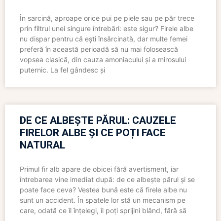
În sarcină, aproape orice pui pe piele sau pe păr trece
prin filtrul unei singure întrebări: este sigur? Firele albe
nu dispar pentru că ești însărcinată, dar multe femei
preferă în această perioadă să nu mai folosească
vopsea clasică, din cauza amoniacului și a mirosului
puternic. La fel gândesc și
DE CE ALBEȘTE PĂRUL: CAUZELE
FIRELOR ALBE ȘI CE POȚI FACE
NATURAL
Primul fir alb apare de obicei fără avertisment, iar
întrebarea vine imediat după: de ce albește părul și se
poate face ceva? Vestea bună este că firele albe nu
sunt un accident. În spatele lor stă un mecanism pe
care, odată ce îl înțelegi, îl poți sprijini blând, fără să