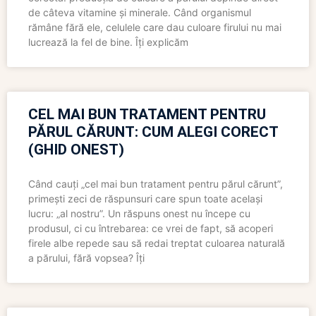
de câteva vitamine și minerale. Când organismul
rămâne fără ele, celulele care dau culoare firului nu mai
lucrează la fel de bine. Îți explicăm
CEL MAI BUN TRATAMENT PENTRU
PĂRUL CĂRUNT: CUM ALEGI CORECT
(GHID ONEST)
Când cauți „cel mai bun tratament pentru părul cărunt”,
primești zeci de răspunsuri care spun toate același
lucru: „al nostru”. Un răspuns onest nu începe cu
produsul, ci cu întrebarea: ce vrei de fapt, să acoperi
firele albe repede sau să redai treptat culoarea naturală
a părului, fără vopsea? Îți