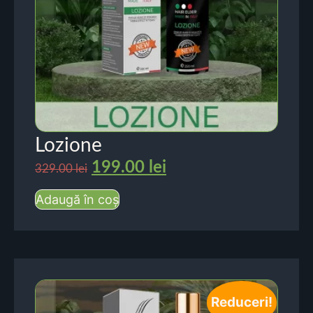
Lozione
199.00
lei
329.00
lei
Adaugă în coș
Reduceri!