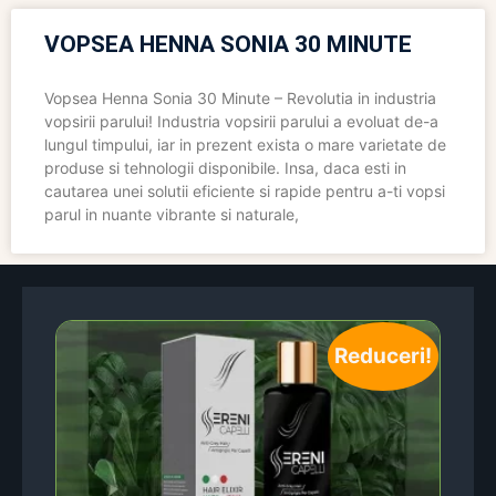
VOPSEA HENNA SONIA 30 MINUTE
Vopsea Henna Sonia 30 Minute – Revolutia in industria
vopsirii parului! Industria vopsirii parului a evoluat de-a
lungul timpului, iar in prezent exista o mare varietate de
produse si tehnologii disponibile. Insa, daca esti in
cautarea unei solutii eficiente si rapide pentru a-ti vopsi
parul in nuante vibrante si naturale,
Reduceri!