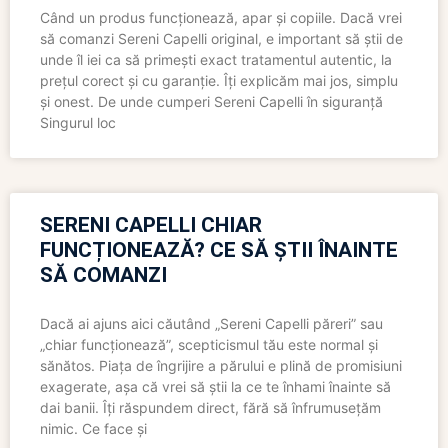
Când un produs funcționează, apar și copiile. Dacă vrei
să comanzi Sereni Capelli original, e important să știi de
unde îl iei ca să primești exact tratamentul autentic, la
prețul corect și cu garanție. Îți explicăm mai jos, simplu
și onest. De unde cumperi Sereni Capelli în siguranță
Singurul loc
SERENI CAPELLI CHIAR
FUNCȚIONEAZĂ? CE SĂ ȘTII ÎNAINTE
SĂ COMANZI
Dacă ai ajuns aici căutând „Sereni Capelli păreri” sau
„chiar funcționează”, scepticismul tău este normal și
sănătos. Piața de îngrijire a părului e plină de promisiuni
exagerate, așa că vrei să știi la ce te înhami înainte să
dai banii. Îți răspundem direct, fără să înfrumusețăm
nimic. Ce face și