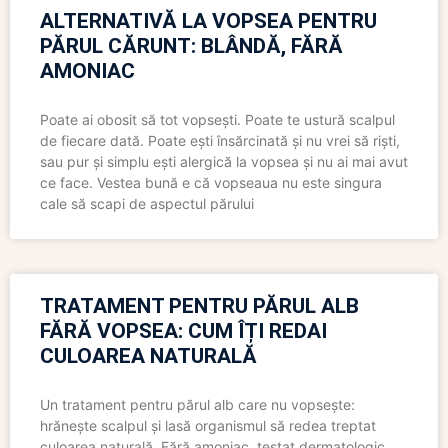
ALTERNATIVĂ LA VOPSEA PENTRU
PĂRUL CĂRUNT: BLÂNDĂ, FĂRĂ
AMONIAC
Poate ai obosit să tot vopsești. Poate te ustură scalpul
de fiecare dată. Poate ești însărcinată și nu vrei să riști,
sau pur și simplu ești alergică la vopsea și nu ai mai avut
ce face. Vestea bună e că vopseaua nu este singura
cale să scapi de aspectul părului
TRATAMENT PENTRU PĂRUL ALB
FĂRĂ VOPSEA: CUM ÎȚI REDAI
CULOAREA NATURALĂ
Un tratament pentru părul alb care nu vopsește:
hrănește scalpul și lasă organismul să redea treptat
culoarea naturală. Fără amoniac, testat dermatologic,