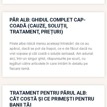
PĂR ALB: GHIDUL COMPLET CAP-
COADĂ (CAUZE, SOLUȚII,
TRATAMENT, PREȚURI)
Firele albe ridică mereu aceleași întrebări: de ce au
apărut, dacă se pot da înapoi, ce e de făcut dacă nu
vrei vopsea și cât costă o soluție serioasă. Am adunat
aici, într-un singur ghid, răspunsurile pe scurt, cu
legături către articolele în care intrăm în detaliu pe
fiecare temă.
TRATAMENT PENTRU PĂRUL ALB:
CÂT COSTĂ ȘI CE PRIMEȘTI PENTRU
BANII TĂI