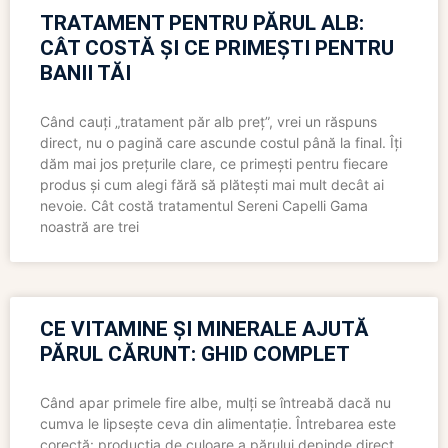
TRATAMENT PENTRU PĂRUL ALB:
CÂT COSTĂ ȘI CE PRIMEȘTI PENTRU
BANII TĂI
Când cauți „tratament păr alb preț”, vrei un răspuns
direct, nu o pagină care ascunde costul până la final. Îți
dăm mai jos prețurile clare, ce primești pentru fiecare
produs și cum alegi fără să plătești mai mult decât ai
nevoie. Cât costă tratamentul Sereni Capelli Gama
noastră are trei
CE VITAMINE ȘI MINERALE AJUTĂ
PĂRUL CĂRUNT: GHID COMPLET
Când apar primele fire albe, mulți se întreabă dacă nu
cumva le lipsește ceva din alimentație. Întrebarea este
corectă: producția de culoare a părului depinde direct