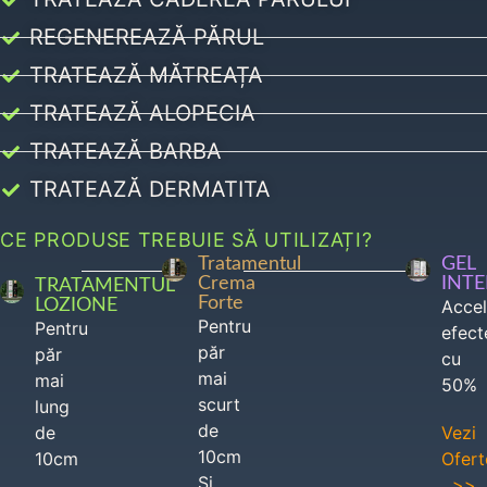
REGENEREAZĂ PĂRUL
TRATEAZĂ MĂTREAȚA
TRATEAZĂ ALOPECIA
TRATEAZĂ BARBA
TRATEAZĂ DERMATITA
CE PRODUSE TREBUIE SĂ UTILIZAȚI?
Tratamentul
GEL
Crema
INT
TRATAMENTUL
Forte
LOZIONE
Acce
Pentru
Pentru
efect
păr
păr
cu
mai
mai
50%
scurt
lung
de
de
Vezi
10cm
10cm
Ofert
Si
>>