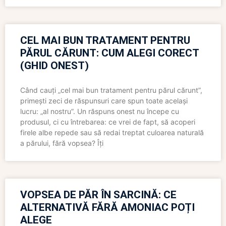
CEL MAI BUN TRATAMENT PENTRU
PĂRUL CĂRUNT: CUM ALEGI CORECT
(GHID ONEST)
Când cauți „cel mai bun tratament pentru părul cărunt”,
primești zeci de răspunsuri care spun toate același
lucru: „al nostru”. Un răspuns onest nu începe cu
produsul, ci cu întrebarea: ce vrei de fapt, să acoperi
firele albe repede sau să redai treptat culoarea naturală
a părului, fără vopsea? Îți
VOPSEA DE PĂR ÎN SARCINĂ: CE
ALTERNATIVĂ FĂRĂ AMONIAC POȚI
ALEGE