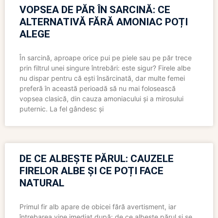
VOPSEA DE PĂR ÎN SARCINĂ: CE
ALTERNATIVĂ FĂRĂ AMONIAC POȚI
ALEGE
În sarcină, aproape orice pui pe piele sau pe păr trece
prin filtrul unei singure întrebări: este sigur? Firele albe
nu dispar pentru că ești însărcinată, dar multe femei
preferă în această perioadă să nu mai folosească
vopsea clasică, din cauza amoniacului și a mirosului
puternic. La fel gândesc și
DE CE ALBEȘTE PĂRUL: CAUZELE
FIRELOR ALBE ȘI CE POȚI FACE
NATURAL
Primul fir alb apare de obicei fără avertisment, iar
întrebarea vine imediat după: de ce albește părul și se