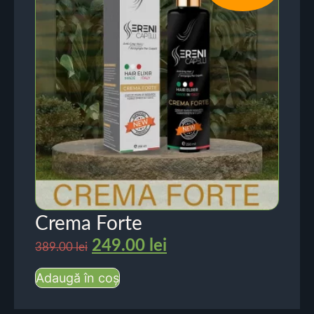
Crema Forte
249.00
lei
389.00
lei
Adaugă în coș