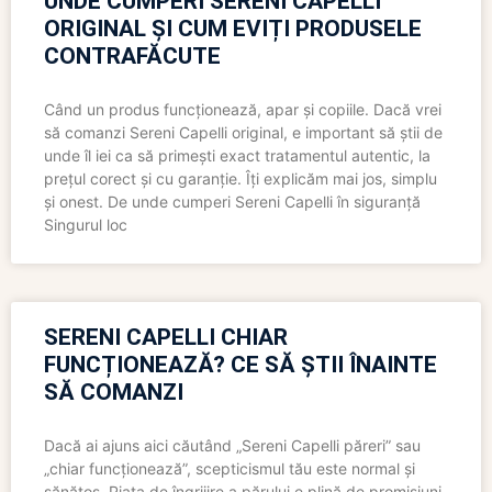
UNDE CUMPERI SERENI CAPELLI
ORIGINAL ȘI CUM EVIȚI PRODUSELE
CONTRAFĂCUTE
Când un produs funcționează, apar și copiile. Dacă vrei
să comanzi Sereni Capelli original, e important să știi de
unde îl iei ca să primești exact tratamentul autentic, la
prețul corect și cu garanție. Îți explicăm mai jos, simplu
și onest. De unde cumperi Sereni Capelli în siguranță
Singurul loc
SERENI CAPELLI CHIAR
FUNCȚIONEAZĂ? CE SĂ ȘTII ÎNAINTE
SĂ COMANZI
Dacă ai ajuns aici căutând „Sereni Capelli păreri” sau
„chiar funcționează”, scepticismul tău este normal și
sănătos. Piața de îngrijire a părului e plină de promisiuni