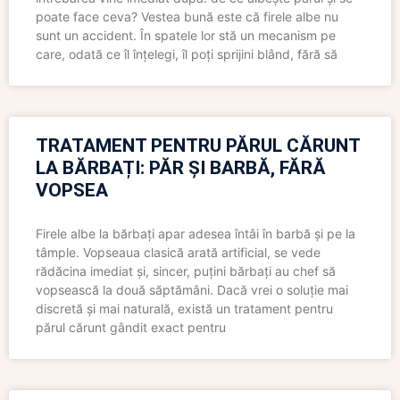
poate face ceva? Vestea bună este că firele albe nu
sunt un accident. În spatele lor stă un mecanism pe
care, odată ce îl înțelegi, îl poți sprijini blând, fără să
TRATAMENT PENTRU PĂRUL CĂRUNT
LA BĂRBAȚI: PĂR ȘI BARBĂ, FĂRĂ
VOPSEA
Firele albe la bărbați apar adesea întâi în barbă și pe la
tâmple. Vopseaua clasică arată artificial, se vede
rădăcina imediat și, sincer, puțini bărbați au chef să
vopsească la două săptămâni. Dacă vrei o soluție mai
discretă și mai naturală, există un tratament pentru
părul cărunt gândit exact pentru