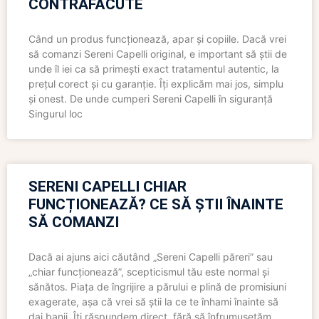
CONTRAFĂCUTE
Când un produs funcționează, apar și copiile. Dacă vrei
să comanzi Sereni Capelli original, e important să știi de
unde îl iei ca să primești exact tratamentul autentic, la
prețul corect și cu garanție. Îți explicăm mai jos, simplu
și onest. De unde cumperi Sereni Capelli în siguranță
Singurul loc
SERENI CAPELLI CHIAR
FUNCȚIONEAZĂ? CE SĂ ȘTII ÎNAINTE
SĂ COMANZI
Dacă ai ajuns aici căutând „Sereni Capelli păreri” sau
„chiar funcționează”, scepticismul tău este normal și
sănătos. Piața de îngrijire a părului e plină de promisiuni
exagerate, așa că vrei să știi la ce te înhami înainte să
dai banii. Îți răspundem direct, fără să înfrumusețăm