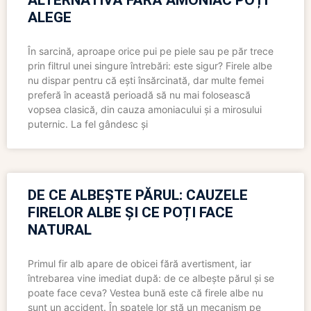
ALTERNATIVĂ FĂRĂ AMONIAC POȚI
ALEGE
În sarcină, aproape orice pui pe piele sau pe păr trece
prin filtrul unei singure întrebări: este sigur? Firele albe
nu dispar pentru că ești însărcinată, dar multe femei
preferă în această perioadă să nu mai folosească
vopsea clasică, din cauza amoniacului și a mirosului
puternic. La fel gândesc și
DE CE ALBEȘTE PĂRUL: CAUZELE
FIRELOR ALBE ȘI CE POȚI FACE
NATURAL
Primul fir alb apare de obicei fără avertisment, iar
întrebarea vine imediat după: de ce albește părul și se
poate face ceva? Vestea bună este că firele albe nu
sunt un accident. În spatele lor stă un mecanism pe