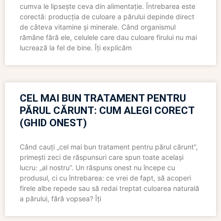
cumva le lipsește ceva din alimentație. Întrebarea este
corectă: producția de culoare a părului depinde direct
de câteva vitamine și minerale. Când organismul
rămâne fără ele, celulele care dau culoare firului nu mai
lucrează la fel de bine. Îți explicăm
CEL MAI BUN TRATAMENT PENTRU
PĂRUL CĂRUNT: CUM ALEGI CORECT
(GHID ONEST)
Când cauți „cel mai bun tratament pentru părul cărunt”,
primești zeci de răspunsuri care spun toate același
lucru: „al nostru”. Un răspuns onest nu începe cu
produsul, ci cu întrebarea: ce vrei de fapt, să acoperi
firele albe repede sau să redai treptat culoarea naturală
a părului, fără vopsea? Îți