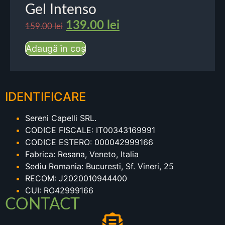
Gel Intenso
139.00
lei
159.00
lei
Adaugă în coș
IDENTIFICARE
Sereni Capelli SRL.
CODICE FISCALE: IT00343169991
CODICE ESTERO: 000042999166
Fabrica: Resana, Veneto, Italia
Sediu Romania: Bucuresti, Sf. Vineri, 25
RECOM: J2020010944400
CUI: RO42999166
CONTACT