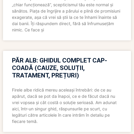
„chiar funcționează”, scepticismul tău este normal și
sănătos. Piața de îngrijire a părului e plină de promisiuni
exagerate, așa că vrei să știi la ce te înhami înainte să
dai banii. Îți răspundem direct, fără să înfrumusețăm
nimic. Ce face și
PĂR ALB: GHIDUL COMPLET CAP-
COADĂ (CAUZE, SOLUȚII,
TRATAMENT, PREȚURI)
Firele albe ridică mereu aceleași întrebări: de ce au
apărut, dacă se pot da înapoi, ce e de făcut dacă nu
vrei vopsea și cât costă o soluție serioasă. Am adunat
aici, într-un singur ghid, răspunsurile pe scurt, cu
legături către articolele în care intrăm în detaliu pe
fiecare temă.