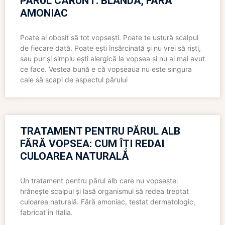
PĂRUL CĂRUNT: BLÂNDĂ, FĂRĂ
AMONIAC
Poate ai obosit să tot vopsești. Poate te ustură scalpul
de fiecare dată. Poate ești însărcinată și nu vrei să riști,
sau pur și simplu ești alergică la vopsea și nu ai mai avut
ce face. Vestea bună e că vopseaua nu este singura
cale să scapi de aspectul părului
TRATAMENT PENTRU PĂRUL ALB
FĂRĂ VOPSEA: CUM ÎȚI REDAI
CULOAREA NATURALĂ
Un tratament pentru părul alb care nu vopsește:
hrănește scalpul și lasă organismul să redea treptat
culoarea naturală. Fără amoniac, testat dermatologic,
fabricat în Italia.