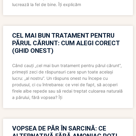
lucrează la fel de bine. Îți explicăm
CEL MAI BUN TRATAMENT PENTRU
PĂRUL CĂRUNT: CUM ALEGI CORECT
(GHID ONEST)
Când cauți „cel mai bun tratament pentru părul cărunt”,
primești zeci de răspunsuri care spun toate același
lucru: „al nostru”. Un răspuns onest nu începe cu
produsul, ci cu întrebarea: ce vrei de fapt, să acoperi
firele albe repede sau să redai treptat culoarea naturală
a părului, fără vopsea? Îți
VOPSEA DE PĂR ÎN SARCINĂ: CE