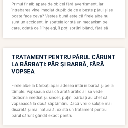
Primul fir alb apare de obicei fără avertisment, iar
întrebarea vine imediat după: de ce albește părul și se
poate face ceva? Vestea bună este că firele albe nu
sunt un accident. În spatele lor stă un mecanism pe
care, odată ce îl înțelegi, îl poți sprijini blând, fără să
TRATAMENT PENTRU PĂRUL CĂRUNT
LA BĂRBAȚI: PĂR ȘI BARBĂ, FĂRĂ
VOPSEA
Firele albe la bărbați apar adesea întâi în barbă și pe la
tâmple. Vopseaua clasică arată artificial, se vede
rădăcina imediat și, sincer, puțini bărbați au chef să
vopsească la două săptămâni. Dacă vrei o soluție mai
discretă și mai naturală, există un tratament pentru
părul cărunt gândit exact pentru