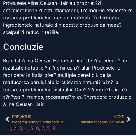
Produsele Alina Ceusan Hair au propriet??i
antimicrobiene ?i antiinflamatorii, f?c?ndu-le eficiente ?n
tratarea problemelor precum matreata ?i dermatita.
Ingredientele naturale din aceste produse calmeaz?
scalpul ?i reduc irita?iile.
Concluzie
Brandul Alina Ceusan Hair este unul de ?ncredere ?i cu
rezultate notabile ?n ?ngrijirea p?rului. Produsele lor
fabricate ?n Italia ofer? multiple beneficii, de la
readucerea parului alb la culoarea natural? p?n? la
tratarea problemelor scalpului. Dac? ??i dore?ti un p?r
s?n?tos ?i frumos, recomand?m cu ?ncredere produsele
Alina Ceusan Hair.
PREVIOUS
NEXT
bioderma sampon scalp sensibil
tratament pentru par wella
1
,
2
,
3
,
4
,
5
,
6
,
7
,
8
,
9