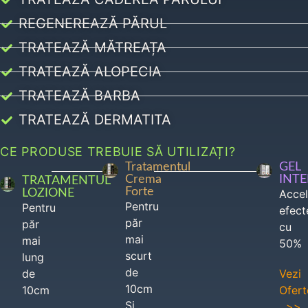
REGENEREAZĂ PĂRUL
TRATEAZĂ MĂTREAȚA
TRATEAZĂ ALOPECIA
TRATEAZĂ BARBA
TRATEAZĂ DERMATITA
CE PRODUSE TREBUIE SĂ UTILIZAȚI?
Tratamentul
GEL
Crema
INT
TRATAMENTUL
Forte
LOZIONE
Acce
Pentru
Pentru
efect
păr
păr
cu
mai
mai
50%
scurt
lung
de
de
Vezi
10cm
10cm
Ofert
Si
>>