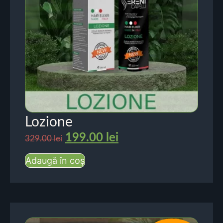
Lozione
199.00
lei
329.00
lei
Adaugă în coș