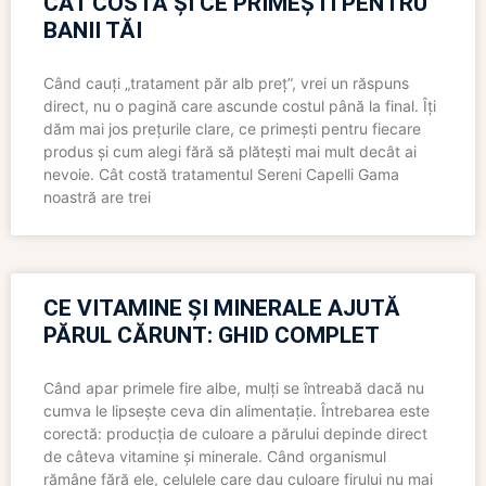
CÂT COSTĂ ȘI CE PRIMEȘTI PENTRU
BANII TĂI
Când cauți „tratament păr alb preț”, vrei un răspuns
direct, nu o pagină care ascunde costul până la final. Îți
dăm mai jos prețurile clare, ce primești pentru fiecare
produs și cum alegi fără să plătești mai mult decât ai
nevoie. Cât costă tratamentul Sereni Capelli Gama
noastră are trei
CE VITAMINE ȘI MINERALE AJUTĂ
PĂRUL CĂRUNT: GHID COMPLET
Când apar primele fire albe, mulți se întreabă dacă nu
cumva le lipsește ceva din alimentație. Întrebarea este
corectă: producția de culoare a părului depinde direct
de câteva vitamine și minerale. Când organismul
rămâne fără ele, celulele care dau culoare firului nu mai