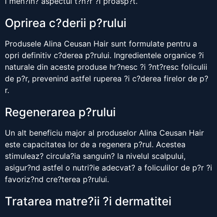
i men?in? aspectul t?n?r ?i proasp?t.
Oprirea c?derii p?rului
Produsele Alina Ceusan Hair sunt formulate pentru a
opri definitiv c?derea p?rului. Ingredientele organice ?i
naturale din aceste produse hr?nesc ?i ?nt?resc foliculii
de p?r, prevenind astfel ruperea ?i c?derea firelor de p?
r.
Regenerarea p?rului
Un alt beneficiu major al produselor Alina Ceusan Hair
este capacitatea lor de a regenera p?rul. Acestea
stimuleaz? circula?ia sanguin? la nivelul scalpului,
asigur?nd astfel o nutri?ie adecvat? a foliculilor de p?r ?i
favoriz?nd cre?terea p?rului.
Tratarea matre?ii ?i dermatitei