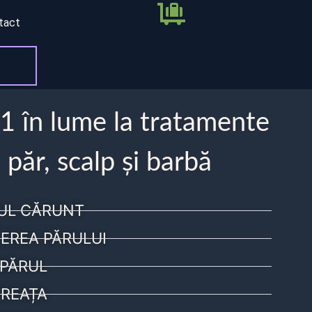
tact
 1 în lume la tratamente
 păr, scalp și barbă
UL CĂRUNT
EREA PĂRULUI
PĂRUL
REAȚA