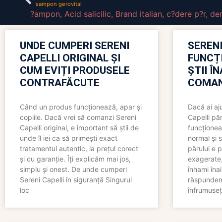
sampon gerovital
?ampon
,
Acid salicilic
,
Brand italian
,
c?dere p?r
,
der
UNDE CUMPERI SERENI
SERENI
CAPELLI ORIGINAL ȘI
FUNCȚ
CUM EVIȚI PRODUSELE
ȘTII Î
CONTRAFĂCUTE
COMAN
Când un produs funcționează, apar și
Dacă ai aj
copiile. Dacă vrei să comanzi Sereni
Capelli păr
Capelli original, e important să știi de
funcționea
unde îl iei ca să primești exact
normal și s
tratamentul autentic, la prețul corect
părului e p
și cu garanție. Îți explicăm mai jos,
exagerate, 
simplu și onest. De unde cumperi
înhami înai
Sereni Capelli în siguranță Singurul
răspundem 
loc
înfrumuseț