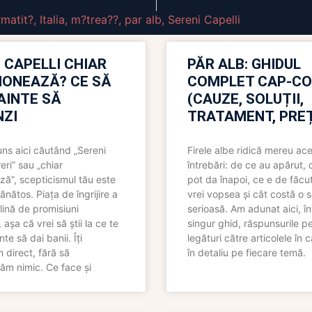
matit?
,
Italia
,
m?trea??
,
par alb
,
Sereni Capelli
 CAPELLI CHIAR
PĂR ALB: GHIDUL
IONEAZĂ? CE SĂ
COMPLET CAP-C
NAINTE SĂ
(CAUZE, SOLUȚII,
ZI
TRATAMENT, PREȚ
uns aici căutând „Sereni
Firele albe ridică mereu ace
eri” sau „chiar
întrebări: de ce au apărut,
ză”, scepticismul tău este
pot da înapoi, ce e de făcu
ănătos. Piața de îngrijire a
vrei vopsea și cât costă o s
lină de promisiuni
serioasă. Am adunat aici, în
așa că vrei să știi la ce te
singur ghid, răspunsurile pe
nte să dai banii. Îți
legături către articolele în 
direct, fără să
în detaliu pe fiecare temă.
ăm nimic. Ce face și