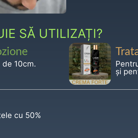
E SĂ UTILIZAȚI?
ozione
Trat
g de 10cm.
Pentr
și pen
ctele cu 50%