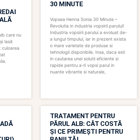
30 MINUTE
REDAI
ALĂ
Vopsea Henna Sonia 30 Minute –
Revolutia in industria vopsirii parului!
Industria vopsirii parului a evoluat de-
alb care nu
a lungul timpului, iar in prezent exista
și lasă
o mare varietate de produse si
t culoarea
tehnologii disponibile. Insa, daca esti
tat
in cautarea unei solutii eficiente si
lia.
rapide pentru a-ti vopsi parul in
nuante vibrante si naturale,
TRATAMENT PENTRU
OADĂ
PĂRUL ALB: CÂT COSTĂ
ȘI CE PRIMEȘTI PENTRU
URI)
BANII TĂI