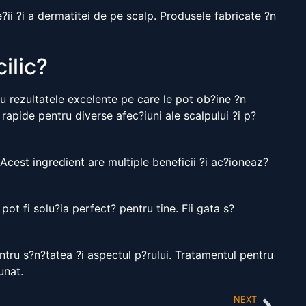
e?ii ?i a dermatitei de pe scalp. Produsele fabricate ?n
ilic?
ru rezultatele excelente pe care le pot ob?ine ?n
 rapide pentru diverse afec?iuni ale scalpului ?i p?
. Acest ingredient are multiple beneficii ?i ac?ioneaz?
pot fi solu?ia perfect? pentru tine. Fii gata s?
entru s?n?tatea ?i aspectul p?rului. Tratamentul pentru
unat.
NEXT