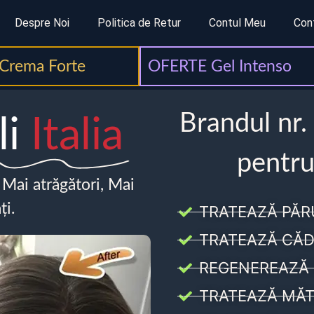
Despre Noi
Politica de Retur
Contul Meu
Con
Crema Forte
OFERTE Gel Intenso
Brandul nr.
li
Italia
pentru
, Mai atrăgători, Mai
ți.
TRATEAZĂ PĂR
TRATEAZĂ CĂD
REGENEREAZĂ 
TRATEAZĂ MĂT