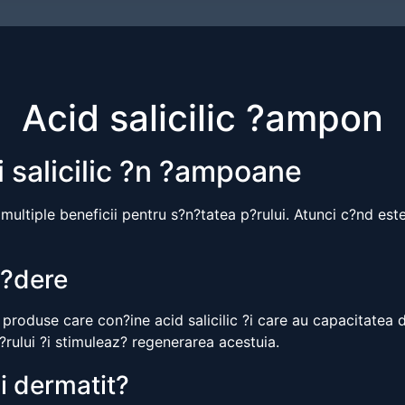
Acid salicilic ?ampon
ui salicilic ?n ?ampoane
i multiple beneficii pentru s?n?tatea p?rului. Atunci c?nd es
c?dere
 produse care con?ine acid salicilic ?i care au capacitatea 
rului ?i stimuleaz? regenerarea acestuia.
i dermatit?