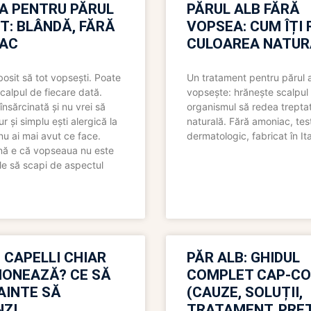
A PENTRU PĂRUL
PĂRUL ALB FĂRĂ
T: BLÂNDĂ, FĂRĂ
VOPSEA: CUM ÎȚI 
AC
CULOAREA NATUR
bosit să tot vopsești. Poate
Un tratament pentru părul 
scalpul de fiecare dată.
vopsește: hrănește scalpul 
însărcinată și nu vrei să
organismul să redea trepta
pur și simplu ești alergică la
naturală. Fără amoniac, tes
nu ai mai avut ce face.
dermatologic, fabricat în Ita
nă e că vopseaua nu este
le să scapi de aspectul
 CAPELLI CHIAR
PĂR ALB: GHIDUL
IONEAZĂ? CE SĂ
COMPLET CAP-C
NAINTE SĂ
(CAUZE, SOLUȚII,
ZI
TRATAMENT, PREȚ