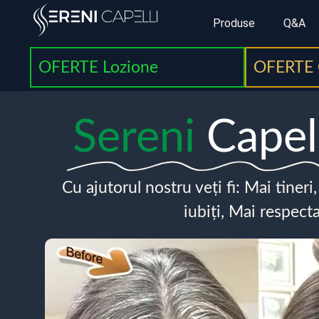
Produse
Q&A
OFERTE Lozione
OFERTE 
Sereni
Capel
Cu ajutorul nostru veți fi: Mai tineri
iubiți, Mai respecta