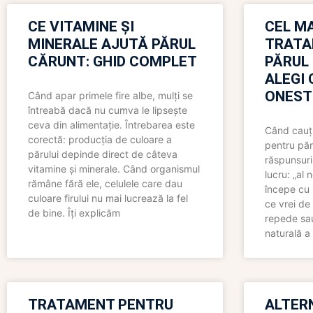
CE VITAMINE ȘI
CEL MA
MINERALE AJUTĂ PĂRUL
TRATA
CĂRUNT: GHID COMPLET
PĂRUL
ALEGI 
ONEST
Când apar primele fire albe, mulți se
întreabă dacă nu cumva le lipsește
ceva din alimentație. Întrebarea este
Când cauți
corectă: producția de culoare a
pentru păr
părului depinde direct de câteva
răspunsuri
vitamine și minerale. Când organismul
lucru: „al
rămâne fără ele, celulele care dau
începe cu 
culoare firului nu mai lucrează la fel
ce vrei de 
de bine. Îți explicăm
repede sau
naturală a 
TRATAMENT PENTRU
ALTER