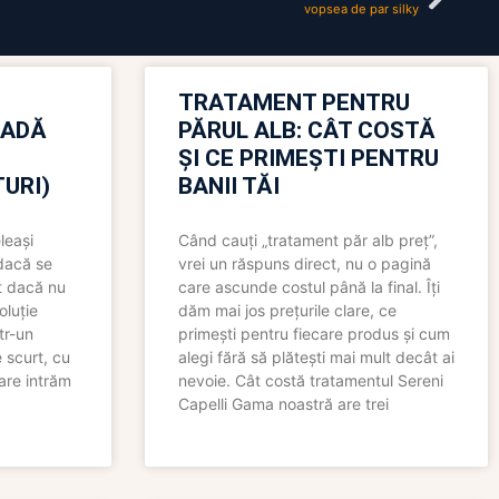
vopsea de par silky
TRATAMENT PENTRU
OADĂ
PĂRUL ALB: CÂT COSTĂ
ȘI CE PRIMEȘTI PENTRU
URI)
BANII TĂI
leași
Când cauți „tratament păr alb preț”,
 dacă se
vrei un răspuns direct, nu o pagină
t dacă nu
care ascunde costul până la final. Îți
oluție
dăm mai jos prețurile clare, ce
tr-un
primești pentru fiecare produs și cum
 scurt, cu
alegi fără să plătești mai mult decât ai
care intrăm
nevoie. Cât costă tratamentul Sereni
Capelli Gama noastră are trei