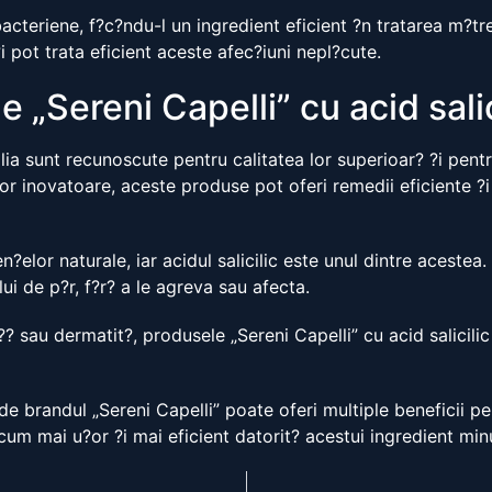
ibacteriene, f?c?ndu-l un ingredient eficient ?n tratarea m?tr
?i pot trata eficient aceste afec?iuni nepl?cute.
 „Sereni Capelli” cu acid salic
alia sunt recunoscute pentru calitatea lor superioar? ?i pent
lor inovatoare, aceste produse pot oferi remedii eficiente ?i
?elor naturale, iar acidul salicilic este unul dintre acestea
lui de p?r, f?r? a le agreva sau afecta.
? sau dermatit?, produsele „Sereni Capelli” cu acid salicilic 
de brandul „Sereni Capelli” poate oferi multiple beneficii p
acum mai u?or ?i mai eficient datorit? acestui ingredient min