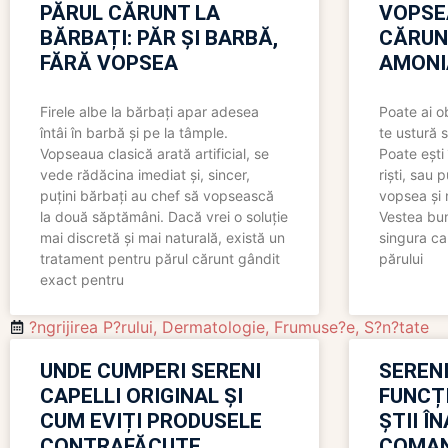
PĂRUL CĂRUNT LA
VOPSE
BĂRBAȚI: PĂR ȘI BARBĂ,
CĂRUN
FĂRĂ VOPSEA
AMONI
Firele albe la bărbați apar adesea
Poate ai o
întâi în barbă și pe la tâmple.
te ustură 
Vopseaua clasică arată artificial, se
Poate ești 
vede rădăcina imediat și, sincer,
riști, sau 
puțini bărbați au chef să vopsească
vopsea și 
la două săptămâni. Dacă vrei o soluție
Vestea bu
mai discretă și mai naturală, există un
singura ca
tratament pentru părul cărunt gândit
părului
exact pentru
?ngrijirea P?rului
,
Dermatologie
,
Frumuse?e
,
S?n?tate
UNDE CUMPERI SERENI
SERENI
CAPELLI ORIGINAL ȘI
FUNCȚ
CUM EVIȚI PRODUSELE
ȘTII Î
CONTRAFĂCUTE
COMAN