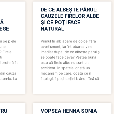
N
DE CE ALBEȘTE PĂRUL:
CAUZELE FIRELOR ALBE
RĂ
ȘI CE POȚI FACE
LEGE
NATURAL
i pe piele
Primul fir alb apare de obicei fără
 unei
avertisment, iar întrebarea vine
? Firele
imediat după: de ce albește părul și
ti
se poate face ceva? Vestea bună
 preferă în
este că firele albe nu sunt un
i
accident. În spatele lor stă un
 din cauza
mecanism pe care, odată ce îl
uternic. La
înțelegi, îl poți sprijini blând, fără să
TRU
VOPSEA HENNA SONIA