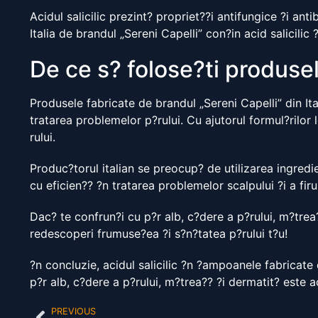
Acidul salicilic prezint? propriet??i antifungice ?i ant
Italia de brandul „Sereni Capelli” con?in acid salicilic 
De ce s? folose?ti produsele
Produsele fabricate de brandul „Sereni Capelli” din It
tratarea problemelor p?rului. Cu ajutorul formul?rilor 
rului.
Produc?torul italian se preocup? de utilizarea ingredien
cu eficien?? ?n tratarea problemelor scalpului ?i a firu
Dac? te confrun?i cu p?r alb, c?dere a p?rului, m?trea?
redescoperi frumuse?ea ?i s?n?tatea p?rului t?u!
?n concluzie, acidul salicilic ?n ?ampoanele fabricate 
p?r alb, c?dere a p?rului, m?trea?? ?i dermatit? este 
PREVIOUS