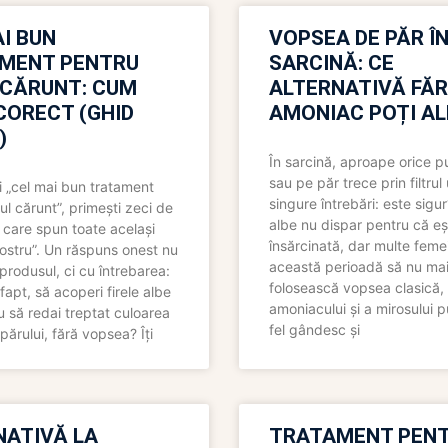
I BUN
VOPSEA DE PĂR Î
MENT PENTRU
SARCINĂ: CE
 CĂRUNT: CUM
ALTERNATIVĂ FĂ
CORECT (GHID
AMONIAC POȚI A
)
În sarcină, aproape orice pu
sau pe păr trece prin filtrul
 „cel mai bun tratament
singure întrebări: este sigur
ul cărunt”, primești zeci de
albe nu dispar pentru că eș
 care spun toate același
însărcinată, dar multe femei
 nostru”. Un răspuns onest nu
această perioadă să nu ma
produsul, ci cu întrebarea:
folosească vopsea clasică,
fapt, să acoperi firele albe
amoniacului și a mirosului p
 să redai treptat culoarea
fel gândesc și
părului, fără vopsea? Îți
NATIVĂ LA
TRATAMENT PEN