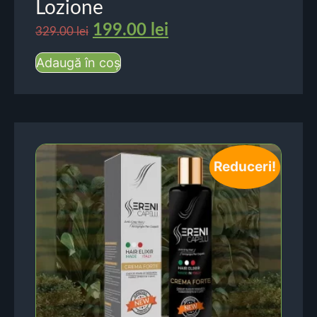
Lozione
199.00
lei
329.00
lei
Adaugă în coș
Reduceri!