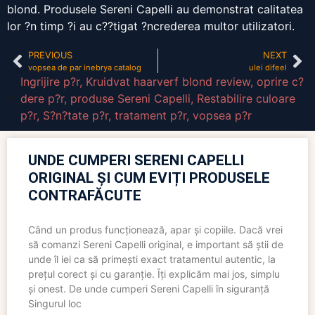
blond. Produsele Sereni Capelli au demonstrat calitatea
lor ?n timp ?i au c??tigat ?ncrederea multor utilizatori.
PREVIOUS
NEXT
vopsea de par inebrya catalog
ulei difeel
Ingrijire p?r
,
Kruidvat haarverf blond review
,
oprire c?
dere p?r
,
produse Sereni Capelli
,
Restabilire culoare
p?r
,
S?n?tate p?r
,
tratament p?r
,
vopsea p?r
UNDE CUMPERI SERENI CAPELLI
ORIGINAL ȘI CUM EVIȚI PRODUSELE
CONTRAFĂCUTE
Când un produs funcționează, apar și copiile. Dacă vrei
să comanzi Sereni Capelli original, e important să știi de
unde îl iei ca să primești exact tratamentul autentic, la
prețul corect și cu garanție. Îți explicăm mai jos, simplu
și onest. De unde cumperi Sereni Capelli în siguranță
Singurul loc