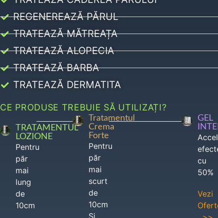
REGENEREAZĂ PĂRUL
TRATEAZĂ MĂTREAȚA
TRATEAZĂ ALOPECIA
TRATEAZĂ BARBA
TRATEAZĂ DERMATITA
CE PRODUSE TREBUIE SĂ UTILIZAȚI?
Tratamentul
GEL
Crema
INT
TRATAMENTUL
Forte
LOZIONE
Acce
Pentru
Pentru
efect
păr
păr
cu
mai
mai
50%
scurt
lung
de
de
Vezi
10cm
10cm
Ofert
Si
>>