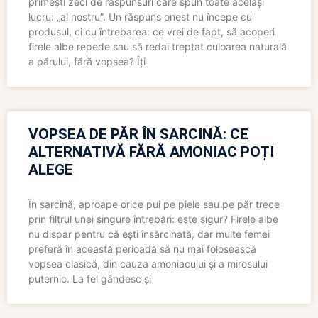
primești zeci de răspunsuri care spun toate același
lucru: „al nostru”. Un răspuns onest nu începe cu
produsul, ci cu întrebarea: ce vrei de fapt, să acoperi
firele albe repede sau să redai treptat culoarea naturală
a părului, fără vopsea? Îți
VOPSEA DE PĂR ÎN SARCINĂ: CE
ALTERNATIVĂ FĂRĂ AMONIAC POȚI
ALEGE
În sarcină, aproape orice pui pe piele sau pe păr trece
prin filtrul unei singure întrebări: este sigur? Firele albe
nu dispar pentru că ești însărcinată, dar multe femei
preferă în această perioadă să nu mai folosească
vopsea clasică, din cauza amoniacului și a mirosului
puternic. La fel gândesc și