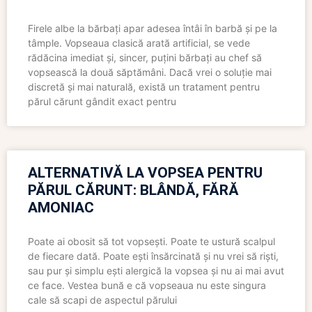
Firele albe la bărbați apar adesea întâi în barbă și pe la
tâmple. Vopseaua clasică arată artificial, se vede
rădăcina imediat și, sincer, puțini bărbați au chef să
vopsească la două săptămâni. Dacă vrei o soluție mai
discretă și mai naturală, există un tratament pentru
părul cărunt gândit exact pentru
ALTERNATIVĂ LA VOPSEA PENTRU
PĂRUL CĂRUNT: BLÂNDĂ, FĂRĂ
AMONIAC
Poate ai obosit să tot vopsești. Poate te ustură scalpul
de fiecare dată. Poate ești însărcinată și nu vrei să riști,
sau pur și simplu ești alergică la vopsea și nu ai mai avut
ce face. Vestea bună e că vopseaua nu este singura
cale să scapi de aspectul părului