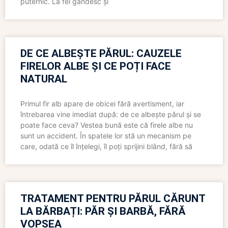
puternic. La fel gândesc și
DE CE ALBEȘTE PĂRUL: CAUZELE
FIRELOR ALBE ȘI CE POȚI FACE
NATURAL
Primul fir alb apare de obicei fără avertisment, iar
întrebarea vine imediat după: de ce albește părul și se
poate face ceva? Vestea bună este că firele albe nu
sunt un accident. În spatele lor stă un mecanism pe
care, odată ce îl înțelegi, îl poți sprijini blând, fără să
TRATAMENT PENTRU PĂRUL CĂRUNT
LA BĂRBAȚI: PĂR ȘI BARBĂ, FĂRĂ
VOPSEA