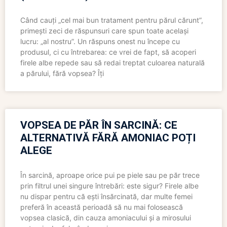
Când cauți „cel mai bun tratament pentru părul cărunt”,
primești zeci de răspunsuri care spun toate același
lucru: „al nostru”. Un răspuns onest nu începe cu
produsul, ci cu întrebarea: ce vrei de fapt, să acoperi
firele albe repede sau să redai treptat culoarea naturală
a părului, fără vopsea? Îți
VOPSEA DE PĂR ÎN SARCINĂ: CE
ALTERNATIVĂ FĂRĂ AMONIAC POȚI
ALEGE
În sarcină, aproape orice pui pe piele sau pe păr trece
prin filtrul unei singure întrebări: este sigur? Firele albe
nu dispar pentru că ești însărcinată, dar multe femei
preferă în această perioadă să nu mai folosească
vopsea clasică, din cauza amoniacului și a mirosului