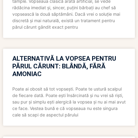
tâmple. Vopseaua clasică arată artificial, se vede
rădăcina imediat și, sincer, puțini bărbați au chef să
vopsească la două săptămâni. Dacă vrei o soluție mai
discretă și mai naturală, există un tratament pentru
părul cărunt gândit exact pentru
ALTERNATIVĂ LA VOPSEA PENTRU
PĂRUL CĂRUNT: BLÂNDĂ, FĂRĂ
AMONIAC
Poate ai obosit să tot vopsești. Poate te ustură scalpul
de fiecare dată. Poate ești însărcinată și nu vrei să riști,
sau pur și simplu ești alergică la vopsea și nu ai mai avut
ce face. Vestea bună e că vopseaua nu este singura
cale să scapi de aspectul părului