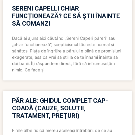
SERENI CAPELLI CHIAR
FUNCȚIONEAZĂ? CE SĂ ȘTII ÎNAINTE
SĂ COMANZI
Dacă ai ajuns aici căutând „Sereni Capelli păreri” sau
„chiar funcționează”, scepticismul tău este normal și
sănătos. Piața de îngrijire a părului e plină de promisiuni
exagerate, așa că vrei să știi la ce te înhami înainte să
dai banii. Îți răspundem direct, fără să înfrumusețăm
nimic. Ce face și
PĂR ALB: GHIDUL COMPLET CAP-
COADĂ (CAUZE, SOLUȚII,
TRATAMENT, PREȚURI)
Firele albe ridică mereu aceleași întrebări: de ce au