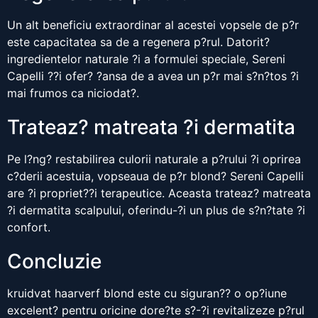
Un alt beneficiu extraordinar al acestei vopsele de p?r
este capacitatea sa de a regenera p?rul. Datorit?
ingredientelor naturale ?i a formulei speciale, Sereni
Capelli ??i ofer? ?ansa de a avea un p?r mai s?n?tos ?i
mai frumos ca niciodat?.
Trateaz? matreata ?i dermatita
Pe l?ng? restabilirea culorii naturale a p?rului ?i oprirea
c?derii acestuia, vopseaua de p?r blond? Sereni Capelli
are ?i propriet??i terapeutice. Aceasta trateaz? matreata
?i dermatita scalpului, oferindu-?i un plus de s?n?tate ?i
confort.
Concluzie
kruidvat haarverf blond este cu siguran?? o op?iune
excelent? pentru oricine dore?te s?-?i revitalizeze p?rul