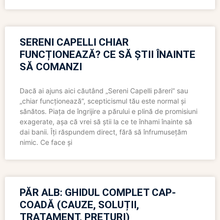
SERENI CAPELLI CHIAR
FUNCȚIONEAZĂ? CE SĂ ȘTII ÎNAINTE
SĂ COMANZI
Dacă ai ajuns aici căutând „Sereni Capelli păreri” sau
„chiar funcționează”, scepticismul tău este normal și
sănătos. Piața de îngrijire a părului e plină de promisiuni
exagerate, așa că vrei să știi la ce te înhami înainte să
dai banii. Îți răspundem direct, fără să înfrumusețăm
nimic. Ce face și
PĂR ALB: GHIDUL COMPLET CAP-
COADĂ (CAUZE, SOLUȚII,
TRATAMENT, PREȚURI)