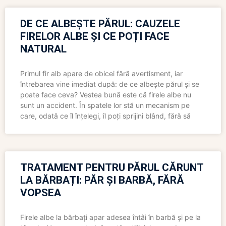
DE CE ALBEȘTE PĂRUL: CAUZELE
FIRELOR ALBE ȘI CE POȚI FACE
NATURAL
Primul fir alb apare de obicei fără avertisment, iar
întrebarea vine imediat după: de ce albește părul și se
poate face ceva? Vestea bună este că firele albe nu
sunt un accident. În spatele lor stă un mecanism pe
care, odată ce îl înțelegi, îl poți sprijini blând, fără să
TRATAMENT PENTRU PĂRUL CĂRUNT
LA BĂRBAȚI: PĂR ȘI BARBĂ, FĂRĂ
VOPSEA
Firele albe la bărbați apar adesea întâi în barbă și pe la