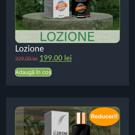
Lozione
199.00
lei
329.00
lei
Adaugă în coș
Reduceri!