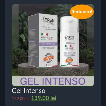
Reduceri!
Gel Intenso
139.00
lei
159.00
lei