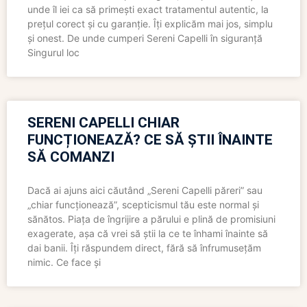
unde îl iei ca să primești exact tratamentul autentic, la
prețul corect și cu garanție. Îți explicăm mai jos, simplu
și onest. De unde cumperi Sereni Capelli în siguranță
Singurul loc
SERENI CAPELLI CHIAR
FUNCȚIONEAZĂ? CE SĂ ȘTII ÎNAINTE
SĂ COMANZI
Dacă ai ajuns aici căutând „Sereni Capelli păreri” sau
„chiar funcționează”, scepticismul tău este normal și
sănătos. Piața de îngrijire a părului e plină de promisiuni
exagerate, așa că vrei să știi la ce te înhami înainte să
dai banii. Îți răspundem direct, fără să înfrumusețăm
nimic. Ce face și