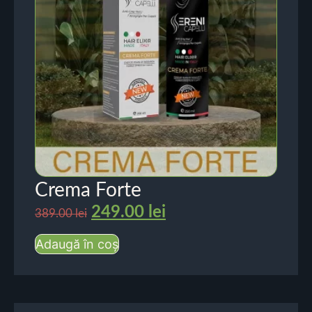
Crema Forte
249.00
lei
389.00
lei
Adaugă în coș