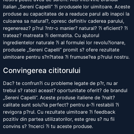
italian „Sereni Capelli” ?i produsele lor uimitoare. Aceste
produse au capacitatea de a readuce parul alb inapoi la
culoarea sa natural?, opresc definitiv caderea parului,
regenereaz? p?rul ?ntr-o manier? natural? ?i eficient? ?i
trateaz? matreata ?i dermatita. Cu ajutorul
ingredientelor naturale ?i al formulei lor revolu?ionare,
produsele „Sereni Capelli” promit s? ofere rezultate
uimitoare pentru s?n?tatea ?i frumuse?ea p?rului nostru.
Convingerea cititorului
Dac? te confrun?i cu probleme legate de p?r, nu ar
trebui s? ratezi aceast? oportunitate oferit? de brandul
„Sereni Capelli”. Aceste produse italiene de ?nalt?
calitate sunt solu?ia perfect? pentru a-?i restabili ?i
revigora p?rul. Cu rezultate uimitoare ?i feedback
pozitiv din partea utilizatorilor, este greu s? nu fii
convins s? ?ncerci ?i tu aceste produse.