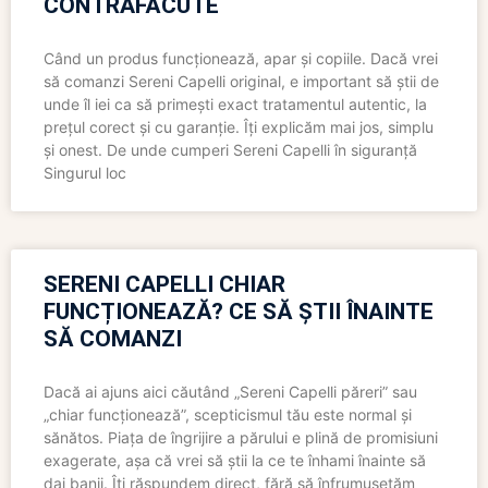
CONTRAFĂCUTE
Când un produs funcționează, apar și copiile. Dacă vrei
să comanzi Sereni Capelli original, e important să știi de
unde îl iei ca să primești exact tratamentul autentic, la
prețul corect și cu garanție. Îți explicăm mai jos, simplu
și onest. De unde cumperi Sereni Capelli în siguranță
Singurul loc
SERENI CAPELLI CHIAR
FUNCȚIONEAZĂ? CE SĂ ȘTII ÎNAINTE
SĂ COMANZI
Dacă ai ajuns aici căutând „Sereni Capelli păreri” sau
„chiar funcționează”, scepticismul tău este normal și
sănătos. Piața de îngrijire a părului e plină de promisiuni
exagerate, așa că vrei să știi la ce te înhami înainte să
dai banii. Îți răspundem direct, fără să înfrumusețăm