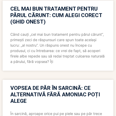
CEL MAI BUN TRATAMENT PENTRU
PĂRUL CĂRUNT: CUM ALEGI CORECT
(GHID ONEST)
Când cauți „cel mai bun tratament pentru părul cărunt”,
primești zeci de răspunsuri care spun toate același
lucru: „al nostru”. Un răspuns onest nu începe cu
produsul, ci cu întrebarea: ce vrei de fapt, să acoperi
firele albe repede sau să redai treptat culoarea naturală
a părului, fără vopsea? Îți
VOPSEA DE PĂR ÎN SARCINĂ: CE
ALTERNATIVĂ FĂRĂ AMONIAC POȚI
ALEGE
În sarcină, aproape orice pui pe piele sau pe păr trece