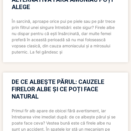
ALEGE
În sarcină, aproape orice pui pe piele sau pe păr trece
prin filtrul unei singure întrebări: este sigur? Firele albe
nu dispar pentru că ești însărcinată, dar multe femei
preferă în această perioadă să nu mai folosească
vopsea clasică, din cauza amoniacului și a mirosului
puternic. La fel gândesc și
DE CE ALBEȘTE PĂRUL: CAUZELE
FIRELOR ALBE ȘI CE POȚI FACE
NATURAL
Primul fir alb apare de obicei fără avertisment, iar
întrebarea vine imediat după: de ce albește părul și se
poate face ceva? Vestea bună este că firele albe nu
sunt un accident. În spatele lor stă un mecanism pe