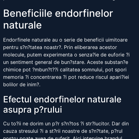
Beneficiile endorfinelor
naturale
Endorfinele naturale au o serie de beneficii uimitoare
pentru s?n?tatea noastr?. Prin eliberarea acestor
molecule, putem experimenta o senza?ie de euforie ?i
un sentiment general de bun?stare. Aceste substan?e
chimice pot ?mbun?t??i calitatea somnului, pot spori
memoria ?i concentrarea ?i pot reduce riscul apari?iei
bolilor de inim?.
Efectul endorfinelor naturale
asupra p?rului
Cu to?ii ne dorim un p?r s?n?tos ?i str?lucitor. Dar din
cauza stresului ?i a st?rii noastre de s?n?tate, p?rul
nostru poate avea de suferit. Aici intervine brandul