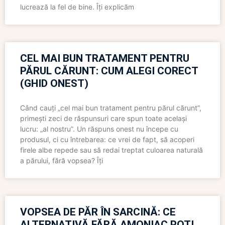
lucrează la fel de bine. Îți explicăm
CEL MAI BUN TRATAMENT PENTRU
PĂRUL CĂRUNT: CUM ALEGI CORECT
(GHID ONEST)
Când cauți „cel mai bun tratament pentru părul cărunt”,
primești zeci de răspunsuri care spun toate același
lucru: „al nostru”. Un răspuns onest nu începe cu
produsul, ci cu întrebarea: ce vrei de fapt, să acoperi
firele albe repede sau să redai treptat culoarea naturală
a părului, fără vopsea? Îți
VOPSEA DE PĂR ÎN SARCINĂ: CE
ALTERNATIVĂ FĂRĂ AMONIAC POȚI