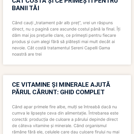
CÂT COSTĂ ȘI CE PRIMEȘTI PENTRU
BANII TĂI
Când cauți „tratament păr alb preț”, vrei un răspuns
direct, nu o pagină care ascunde costul până la final. Îți
dăm mai jos prețurile clare, ce primești pentru fiecare
produs și cum alegi fără să plătești mai mult decât ai
nevoie. Cât costă tratamentul Sereni Capelli Gama
noastră are trei
CE VITAMINE ȘI MINERALE AJUTĂ
PĂRUL CĂRUNT: GHID COMPLET
Când apar primele fire albe, mulți se întreabă dacă nu
cumva le lipsește ceva din alimentație. Întrebarea este
corectă: producția de culoare a părului depinde direct
de câteva vitamine și minerale. Când organismul
rămâne fără ele, celulele care dau culoare firului nu mai