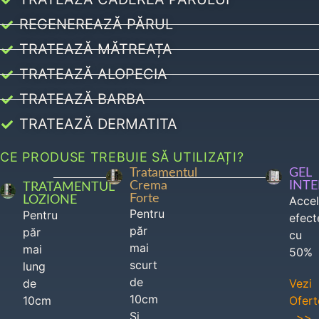
REGENEREAZĂ PĂRUL
TRATEAZĂ MĂTREAȚA
TRATEAZĂ ALOPECIA
TRATEAZĂ BARBA
TRATEAZĂ DERMATITA
CE PRODUSE TREBUIE SĂ UTILIZAȚI?
Tratamentul
GEL
Crema
INT
TRATAMENTUL
Forte
LOZIONE
Acce
Pentru
Pentru
efect
păr
păr
cu
mai
mai
50%
scurt
lung
de
de
Vezi
10cm
10cm
Ofert
Si
>>