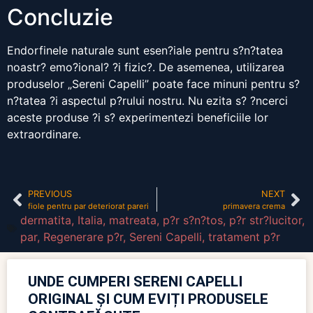
Concluzie
Endorfinele naturale sunt esen?iale pentru s?n?tatea
noastr? emo?ional? ?i fizic?. De asemenea, utilizarea
produselor „Sereni Capelli” poate face minuni pentru s?
n?tatea ?i aspectul p?rului nostru. Nu ezita s? ?ncerci
aceste produse ?i s? experimentezi beneficiile lor
extraordinare.
PREVIOUS
NEXT
fiole pentru par deteriorat pareri
primavera crema
dermatita
,
Italia
,
matreata
,
p?r s?n?tos
,
p?r str?lucitor
,
par
,
Regenerare p?r
,
Sereni Capelli
,
tratament p?r
UNDE CUMPERI SERENI CAPELLI
ORIGINAL ȘI CUM EVIȚI PRODUSELE