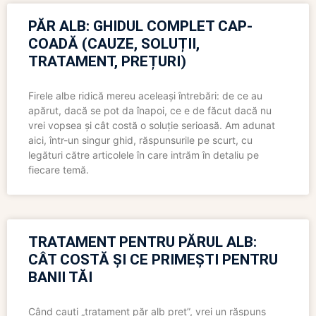
PĂR ALB: GHIDUL COMPLET CAP-
COADĂ (CAUZE, SOLUȚII,
TRATAMENT, PREȚURI)
Firele albe ridică mereu aceleași întrebări: de ce au
apărut, dacă se pot da înapoi, ce e de făcut dacă nu
vrei vopsea și cât costă o soluție serioasă. Am adunat
aici, într-un singur ghid, răspunsurile pe scurt, cu
legături către articolele în care intrăm în detaliu pe
fiecare temă.
TRATAMENT PENTRU PĂRUL ALB:
CÂT COSTĂ ȘI CE PRIMEȘTI PENTRU
BANII TĂI
Când cauți „tratament păr alb preț”, vrei un răspuns