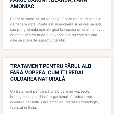
PĂRUL CĂRUNT: BLÂNDĂ, FĂRĂ
AMONIAC
Poate ai obosit să tot vopsești. Poate te ustură scalpul
de fiecare dată. Poate ești însărcinată și nu vrei să riști,
sau pur și simplu ești alergică la vopsea și nu ai mai avut
ce face. Vestea bună e că vopseaua nu este singura
cale să scapi de aspectul părului
TRATAMENT PENTRU PĂRUL ALB
FĂRĂ VOPSEA: CUM ÎȚI REDAI
CULOAREA NATURALĂ
Un tratament pentru părul alb care nu vopsește:
hrănește scalpul și lasă organismul să redea treptat
culoarea naturală. Fără amoniac, testat dermatologic,
fabricat în Italia.