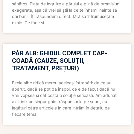
sănătos. Piața de îngrijire a părului e plină de promisiuni
exagerate, așa că vrei să știi la ce te înhami înainte să
dai banii. Îți răspundem direct, fără să înfrumusețăm
nimic. Ce face și
PĂR ALB: GHIDUL COMPLET CAP-
COADĂ (CAUZE, SOLUȚII,
TRATAMENT, PREȚURI)
Firele albe ridică mereu aceleași întrebări: de ce au
apărut, dacă se pot da înapoi, ce e de făcut dacă nu
vrei vopsea și cât costă o soluție serioasă. Am adunat
aici, într-un singur ghid, răspunsurile pe scurt, cu
legături către articolele în care intrăm în detaliu pe
fiecare temă.