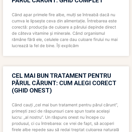
PĂRUL CĂRUNT: GHID COMPLET
Când apar primele fire albe, mulți se întreabă dacă nu
cumva le lipsește ceva din alimentație. Întrebarea este
corectă: producția de culoare a părului depinde direct
de câteva vitamine și minerale. Când organismul
rămâne fără ele, celulele care dau culoare firului nu mai
lucrează la fel de bine. Îți explicăm
CEL MAI BUN TRATAMENT PENTRU
PĂRUL CĂRUNT: CUM ALEGI CORECT
(GHID ONEST)
Când cauți „cel mai bun tratament pentru părul cărunt”,
primești zeci de răspunsuri care spun toate același
lucru: „al nostru”. Un răspuns onest nu începe cu
produsul, ci cu întrebarea: ce vrei de fapt, să acoperi
firele albe repede sau să redai treptat culoarea naturală