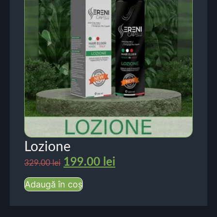
Lozione
199.00
lei
329.00
lei
Adaugă în coș