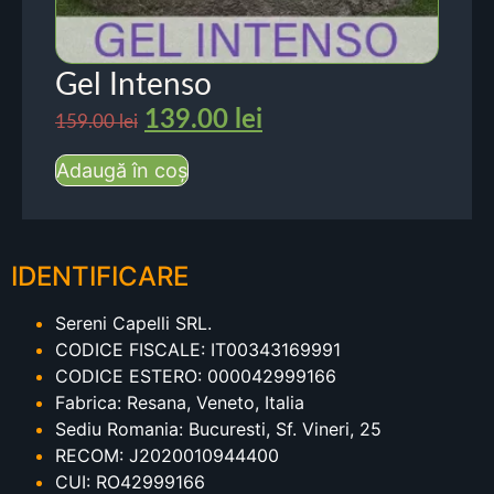
Gel Intenso
139.00
lei
159.00
lei
Adaugă în coș
IDENTIFICARE
Sereni Capelli SRL.
CODICE FISCALE: IT00343169991
CODICE ESTERO: 000042999166
Fabrica: Resana, Veneto, Italia
Sediu Romania: Bucuresti, Sf. Vineri, 25
RECOM: J2020010944400
CUI: RO42999166