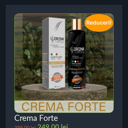
Reduceri!
Crema Forte
249.00
lei
389.00
lei