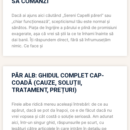
SĂ COMANZI
Dacă ai ajuns aici căutând „Sereni Capelli păreri” sau
„chiar funcționează”, scepticismul tău este normal și
sănătos. Piața de îngrijire a părului e plină de promisiuni
exagerate, așa că vrei să știi la ce te înhami înainte să
dai banii. Îți răspundem direct, fără să înfrumusețăm
nimic. Ce face și
PĂR ALB: GHIDUL COMPLET CAP-
COADĂ (CAUZE, SOLUȚII,
TRATAMENT, PREȚURI)
Firele albe ridică mereu aceleași întrebări: de ce au
apărut, dacă se pot da înapoi, ce e de făcut dacă nu
vrei vopsea și cât costă o soluție serioasă. Am adunat
aici, într-un singur ghid, răspunsurile pe scurt, cu
legături către articolele în care intrăm în detaliu pe