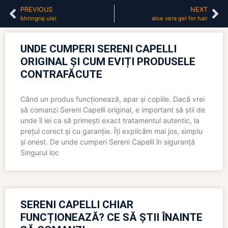
PREVIOUS
NEXT
bhringraj ulei
aloe vera gel for hair
UNDE CUMPERI SERENI CAPELLI
ORIGINAL ȘI CUM EVIȚI PRODUSELE
CONTRAFĂCUTE
Când un produs funcționează, apar și copiile. Dacă vrei
să comanzi Sereni Capelli original, e important să știi de
unde îl iei ca să primești exact tratamentul autentic, la
prețul corect și cu garanție. Îți explicăm mai jos, simplu
și onest. De unde cumperi Sereni Capelli în siguranță
Singurul loc
SERENI CAPELLI CHIAR
FUNCȚIONEAZĂ? CE SĂ ȘTII ÎNAINTE