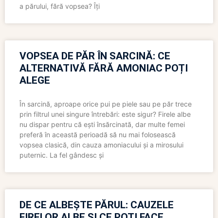
a părului, fără vopsea? Îți
VOPSEA DE PĂR ÎN SARCINĂ: CE
ALTERNATIVĂ FĂRĂ AMONIAC POȚI
ALEGE
În sarcină, aproape orice pui pe piele sau pe păr trece
prin filtrul unei singure întrebări: este sigur? Firele albe
nu dispar pentru că ești însărcinată, dar multe femei
preferă în această perioadă să nu mai folosească
vopsea clasică, din cauza amoniacului și a mirosului
puternic. La fel gândesc și
DE CE ALBEȘTE PĂRUL: CAUZELE
FIRELOR ALBE ȘI CE POȚI FACE