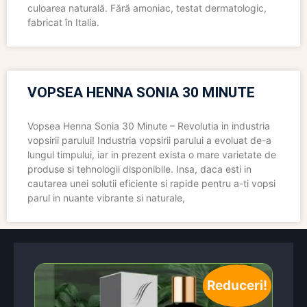
culoarea naturală. Fără amoniac, testat dermatologic,
fabricat în Italia.
VOPSEA HENNA SONIA 30 MINUTE
Vopsea Henna Sonia 30 Minute – Revolutia in industria
vopsirii parului! Industria vopsirii parului a evoluat de-a
lungul timpului, iar in prezent exista o mare varietate de
produse si tehnologii disponibile. Insa, daca esti in
cautarea unei solutii eficiente si rapide pentru a-ti vopsi
parul in nuante vibrante si naturale,
Reduceri!