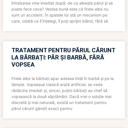
întrebarea vine imediat după: de ce albește părul și se
poate face ceva? Vestea bună este că firele albe nu
sunt un accident. În spatele lor stă un mecanism pe
care, odată ce îl înțelegi, îl poți sprijini blând, fără să
TRATAMENT PENTRU PĂRUL CĂRUNT
LA BĂRBAȚI: PĂR ȘI BARBĂ, FĂRĂ
VOPSEA
Firele albe la bărbați apar adesea întâi în barbă și pe la
tâmple. Vopseaua clasică arată artificial, se vede
rădăcina imediat și, sincer, puțini bărbați au chef să
vopsească la două săptămâni. Dacă vrei o soluție mai
discretă și mai naturală, există un tratament pentru
părul cărunt gândit exact pentru