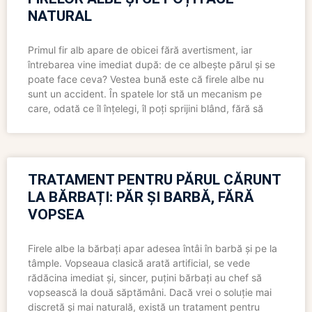
NATURAL
Primul fir alb apare de obicei fără avertisment, iar
întrebarea vine imediat după: de ce albește părul și se
poate face ceva? Vestea bună este că firele albe nu
sunt un accident. În spatele lor stă un mecanism pe
care, odată ce îl înțelegi, îl poți sprijini blând, fără să
TRATAMENT PENTRU PĂRUL CĂRUNT
LA BĂRBAȚI: PĂR ȘI BARBĂ, FĂRĂ
VOPSEA
Firele albe la bărbați apar adesea întâi în barbă și pe la
tâmple. Vopseaua clasică arată artificial, se vede
rădăcina imediat și, sincer, puțini bărbați au chef să
vopsească la două săptămâni. Dacă vrei o soluție mai
discretă și mai naturală, există un tratament pentru