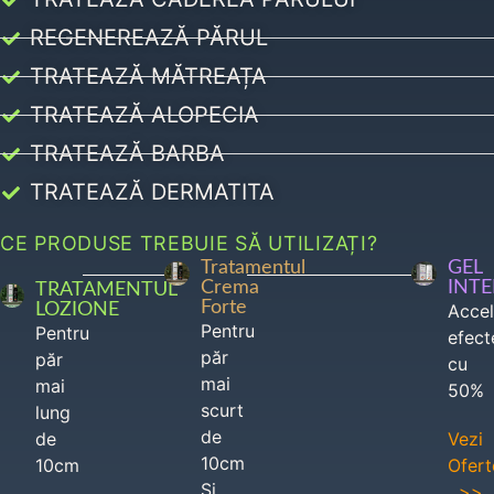
REGENEREAZĂ PĂRUL
TRATEAZĂ MĂTREAȚA
TRATEAZĂ ALOPECIA
TRATEAZĂ BARBA
TRATEAZĂ DERMATITA
CE PRODUSE TREBUIE SĂ UTILIZAȚI?
Tratamentul
GEL
Crema
INT
TRATAMENTUL
Forte
LOZIONE
Acce
Pentru
Pentru
efect
păr
păr
cu
mai
mai
50%
scurt
lung
de
de
Vezi
10cm
10cm
Ofert
Si
>>