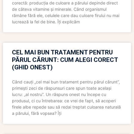
corectă: producția de culoare a părului depinde direct
de câteva vitamine și minerale. Când organismul
rămâne fără ele, celulele care dau culoare firului nu mai
lucrează la fel de bine. Îți explicăm
CEL MAI BUN TRATAMENT PENTRU
PĂRUL CĂRUNT: CUM ALEGI CORECT
(GHID ONEST)
Când cauți „cel mai bun tratament pentru părul cărunt”,
primești zeci de răspunsuri care spun toate același
lucru: „al nostru”. Un răspuns onest nu începe cu
produsul, ci cu întrebarea: ce vrei de fapt, să acoperi
firele albe repede sau să redai treptat culoarea naturală
a părului, fără vopsea? Îți