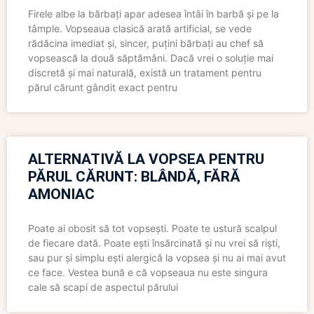
Firele albe la bărbați apar adesea întâi în barbă și pe la
tâmple. Vopseaua clasică arată artificial, se vede
rădăcina imediat și, sincer, puțini bărbați au chef să
vopsească la două săptămâni. Dacă vrei o soluție mai
discretă și mai naturală, există un tratament pentru
părul cărunt gândit exact pentru
ALTERNATIVĂ LA VOPSEA PENTRU
PĂRUL CĂRUNT: BLÂNDĂ, FĂRĂ
AMONIAC
Poate ai obosit să tot vopsești. Poate te ustură scalpul
de fiecare dată. Poate ești însărcinată și nu vrei să riști,
sau pur și simplu ești alergică la vopsea și nu ai mai avut
ce face. Vestea bună e că vopseaua nu este singura
cale să scapi de aspectul părului