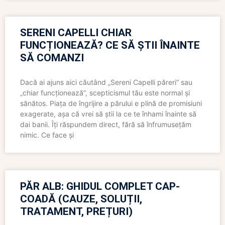
SERENI CAPELLI CHIAR
FUNCȚIONEAZĂ? CE SĂ ȘTII ÎNAINTE
SĂ COMANZI
Dacă ai ajuns aici căutând „Sereni Capelli păreri” sau
„chiar funcționează”, scepticismul tău este normal și
sănătos. Piața de îngrijire a părului e plină de promisiuni
exagerate, așa că vrei să știi la ce te înhami înainte să
dai banii. Îți răspundem direct, fără să înfrumusețăm
nimic. Ce face și
PĂR ALB: GHIDUL COMPLET CAP-
COADĂ (CAUZE, SOLUȚII,
TRATAMENT, PREȚURI)