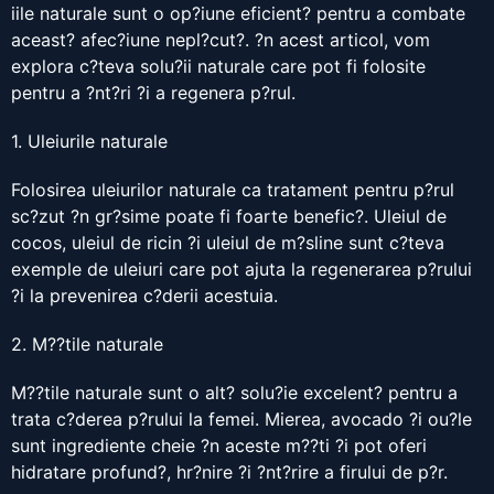
iile naturale sunt o op?iune eficient? pentru a combate
aceast? afec?iune nepl?cut?. ?n acest articol, vom
explora c?teva solu?ii naturale care pot fi folosite
pentru a ?nt?ri ?i a regenera p?rul.
1. Uleiurile naturale
Folosirea uleiurilor naturale ca tratament pentru p?rul
sc?zut ?n gr?sime poate fi foarte benefic?. Uleiul de
cocos, uleiul de ricin ?i uleiul de m?sline sunt c?teva
exemple de uleiuri care pot ajuta la regenerarea p?rului
?i la prevenirea c?derii acestuia.
2. M??tile naturale
M??tile naturale sunt o alt? solu?ie excelent? pentru a
trata c?derea p?rului la femei. Mierea, avocado ?i ou?le
sunt ingrediente cheie ?n aceste m??ti ?i pot oferi
hidratare profund?, hr?nire ?i ?nt?rire a firului de p?r.