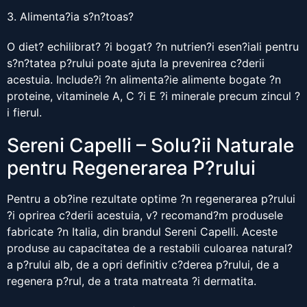
3. Alimenta?ia s?n?toas?
O diet? echilibrat? ?i bogat? ?n nutrien?i esen?iali pentru
s?n?tatea p?rului poate ajuta la prevenirea c?derii
acestuia. Include?i ?n alimenta?ie alimente bogate ?n
proteine, vitaminele A, C ?i E ?i minerale precum zincul ?
i fierul.
Sereni Capelli – Solu?ii Naturale
pentru Regenerarea P?rului
Pentru a ob?ine rezultate optime ?n regenerarea p?rului
?i oprirea c?derii acestuia, v? recomand?m produsele
fabricate ?n Italia, din brandul Sereni Capelli. Aceste
produse au capacitatea de a restabili culoarea natural?
a p?rului alb, de a opri definitiv c?derea p?rului, de a
regenera p?rul, de a trata matreata ?i dermatita.