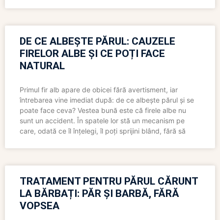
DE CE ALBEȘTE PĂRUL: CAUZELE
FIRELOR ALBE ȘI CE POȚI FACE
NATURAL
Primul fir alb apare de obicei fără avertisment, iar
întrebarea vine imediat după: de ce albește părul și se
poate face ceva? Vestea bună este că firele albe nu
sunt un accident. În spatele lor stă un mecanism pe
care, odată ce îl înțelegi, îl poți sprijini blând, fără să
TRATAMENT PENTRU PĂRUL CĂRUNT
LA BĂRBAȚI: PĂR ȘI BARBĂ, FĂRĂ
VOPSEA