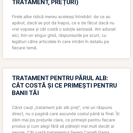
TRATAMENT, PREȚURI)
Firele albe ridică mereu aceleași întrebări: de ce au
apărut, dacă se pot da înapoi, ce e de făcut dacă nu
vrei vopsea și cât costă o soluție serioasă. Am adunat
aici, într-un singur ghid, răspunsurile pe scurt, cu
legături către articolele în care intrăm în detaliu pe
fiecare temă.
TRATAMENT PENTRU PĂRUL ALB:
CÂT COSTĂ ȘI CE PRIMEȘTI PENTRU
BANII TĂI
Când cauți „tratament păr alb preț”, vrei un răspuns
direct, nu o pagină care ascunde costul până la final. Îți
dăm mai jos prețurile clare, ce primești pentru fiecare
produs și cum alegi fără să plătești mai mult decât ai
nevoie. Cât costă tratamentul Sereni Capelli Gama