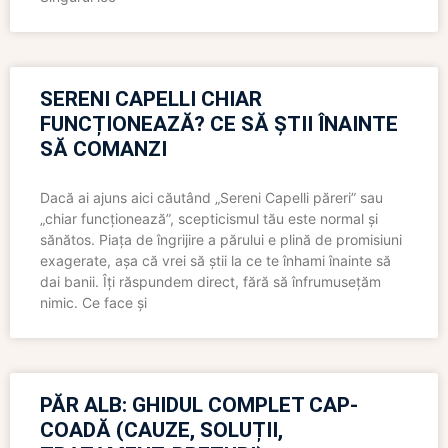
SERENI CAPELLI CHIAR
FUNCȚIONEAZĂ? CE SĂ ȘTII ÎNAINTE
SĂ COMANZI
Dacă ai ajuns aici căutând „Sereni Capelli păreri” sau
„chiar funcționează”, scepticismul tău este normal și
sănătos. Piața de îngrijire a părului e plină de promisiuni
exagerate, așa că vrei să știi la ce te înhami înainte să
dai banii. Îți răspundem direct, fără să înfrumusețăm
nimic. Ce face și
PĂR ALB: GHIDUL COMPLET CAP-
COADĂ (CAUZE, SOLUȚII,