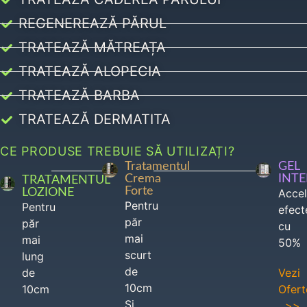
REGENEREAZĂ PĂRUL
TRATEAZĂ MĂTREAȚA
TRATEAZĂ ALOPECIA
TRATEAZĂ BARBA
TRATEAZĂ DERMATITA
CE PRODUSE TREBUIE SĂ UTILIZAȚI?
Tratamentul
GEL
Crema
INT
TRATAMENTUL
Forte
LOZIONE
Acce
Pentru
Pentru
efect
păr
păr
cu
mai
mai
50%
scurt
lung
de
de
Vezi
10cm
10cm
Ofert
Si
>>