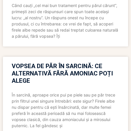
Când cauți „cel mai bun tratament pentru părul cărunt”,
primești zeci de răspunsuri care spun toate același
lucru: „al nostru”. Un răspuns onest nu începe cu
produsul, ci cu întrebarea: ce vrei de fapt, să acoperi
firele albe repede sau să redai treptat culoarea naturală
a părului, fără vopsea? Îți
VOPSEA DE PĂR ÎN SARCINĂ: CE
ALTERNATIVĂ FĂRĂ AMONIAC POȚI
ALEGE
În sarcină, aproape orice pui pe piele sau pe păr trece
prin filtrul unei singure întrebări: este sigur? Firele albe
nu dispar pentru că ești însărcinată, dar multe femei
preferă în această perioadă să nu mai folosească
vopsea clasică, din cauza amoniacului și a mirosului
puternic. La fel gândesc și