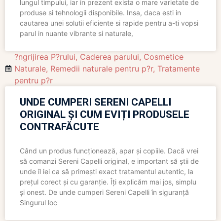
lungul timpului, iar in prezent exista o mare varietate de
produse si tehnologii disponibile. Insa, daca esti in
cautarea unei solutii eficiente si rapide pentru a-ti vopsi
parul in nuante vibrante si naturale,
?ngrijirea P?rului
,
Caderea parului
,
Cosmetice
Naturale
,
Remedii naturale pentru p?r
,
Tratamente
pentru p?r
UNDE CUMPERI SERENI CAPELLI
ORIGINAL ȘI CUM EVIȚI PRODUSELE
CONTRAFĂCUTE
Când un produs funcționează, apar și copiile. Dacă vrei
să comanzi Sereni Capelli original, e important să știi de
unde îl iei ca să primești exact tratamentul autentic, la
prețul corect și cu garanție. Îți explicăm mai jos, simplu
și onest. De unde cumperi Sereni Capelli în siguranță
Singurul loc