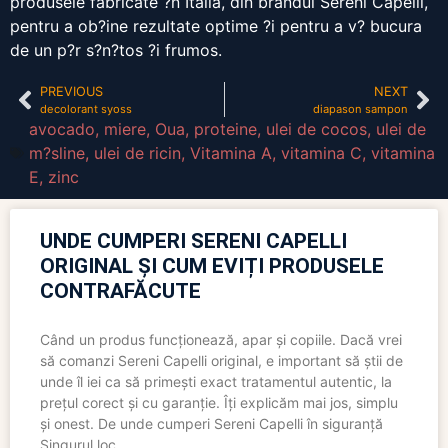
produsele fabricate ?n Italia, din brandul Sereni Capelli,
pentru a ob?ine rezultate optime ?i pentru a v? bucura
de un p?r s?n?tos ?i frumos.
PREVIOUS
NEXT
decolorant syoss
diapason sampon
avocado
,
miere
,
Oua
,
proteine
,
ulei de cocos
,
ulei de
m?sline
,
ulei de ricin
,
Vitamina A
,
vitamina C
,
vitamina
E
,
zinc
UNDE CUMPERI SERENI CAPELLI
ORIGINAL ȘI CUM EVIȚI PRODUSELE
CONTRAFĂCUTE
Când un produs funcționează, apar și copiile. Dacă vrei
să comanzi Sereni Capelli original, e important să știi de
unde îl iei ca să primești exact tratamentul autentic, la
prețul corect și cu garanție. Îți explicăm mai jos, simplu
și onest. De unde cumperi Sereni Capelli în siguranță
Singurul loc