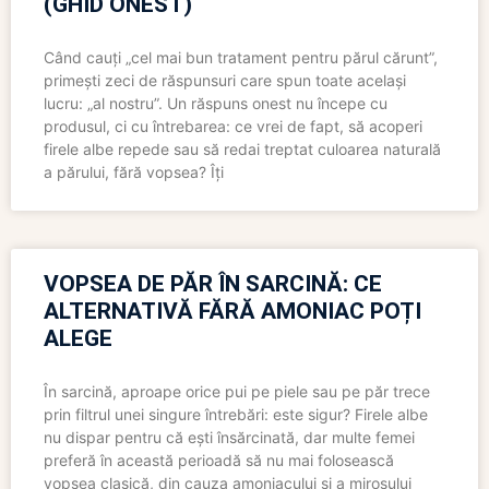
(GHID ONEST)
Când cauți „cel mai bun tratament pentru părul cărunt”,
primești zeci de răspunsuri care spun toate același
lucru: „al nostru”. Un răspuns onest nu începe cu
produsul, ci cu întrebarea: ce vrei de fapt, să acoperi
firele albe repede sau să redai treptat culoarea naturală
a părului, fără vopsea? Îți
VOPSEA DE PĂR ÎN SARCINĂ: CE
ALTERNATIVĂ FĂRĂ AMONIAC POȚI
ALEGE
În sarcină, aproape orice pui pe piele sau pe păr trece
prin filtrul unei singure întrebări: este sigur? Firele albe
nu dispar pentru că ești însărcinată, dar multe femei
preferă în această perioadă să nu mai folosească
vopsea clasică, din cauza amoniacului și a mirosului