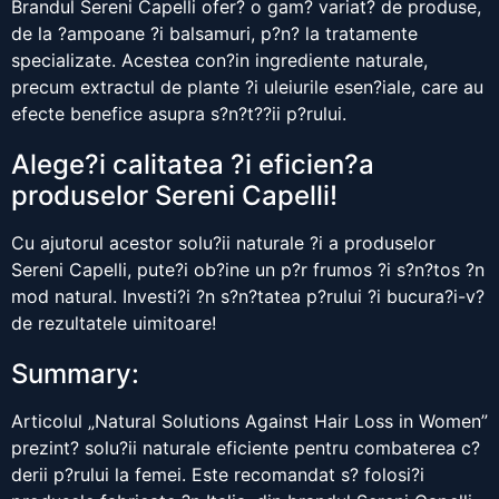
Brandul Sereni Capelli ofer? o gam? variat? de produse,
de la ?ampoane ?i balsamuri, p?n? la tratamente
specializate. Acestea con?in ingrediente naturale,
precum extractul de plante ?i uleiurile esen?iale, care au
efecte benefice asupra s?n?t??ii p?rului.
Alege?i calitatea ?i eficien?a
produselor Sereni Capelli!
Cu ajutorul acestor solu?ii naturale ?i a produselor
Sereni Capelli, pute?i ob?ine un p?r frumos ?i s?n?tos ?n
mod natural. Investi?i ?n s?n?tatea p?rului ?i bucura?i-v?
de rezultatele uimitoare!
Summary:
Articolul „Natural Solutions Against Hair Loss in Women”
prezint? solu?ii naturale eficiente pentru combaterea c?
derii p?rului la femei. Este recomandat s? folosi?i