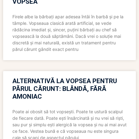
VOPSEA
Firele albe la bărbați apar adesea întâi în barbă și pe la
tâmple. Vopseaua clasică arată artificial, se vede
rădăcina imediat și, sincer, puțini bărbați au chef să
vopsească la două săptămâni. Dacă vrei o soluție mai
discretă și mai naturală, există un tratament pentru
părul cărunt gândit exact pentru
ALTERNATIVĂ LA VOPSEA PENTRU
PĂRUL CĂRUNT: BLÂNDĂ, FĂRĂ
AMONIAC
Poate ai obosit să tot vopsești. Poate te ustură scalpul
de fiecare dată. Poate ești însărcinată și nu vrei să riști,
sau pur și simplu ești alergică la vopsea și nu ai mai avut
ce face. Vestea bună e că vopseaua nu este singura
cale să scapi de aspectul părului