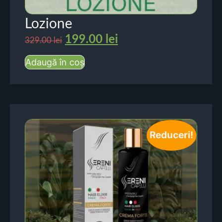
Lozione
199.00
lei
329.00
lei
Adaugă în coș
Reduceri!