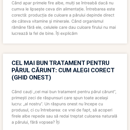
Când apar primele fire albe, mulți se întreabă dacă nu
cumva le lipsește ceva din alimentație. Întrebarea este
corectă: producția de culoare a părului depinde direct
de câteva vitamine și minerale. Când organismul
rămâne fără ele, celulele care dau culoare firului nu mai
lucrează la fel de bine. Îți explicăm
CEL MAI BUN TRATAMENT PENTRU
PĂRUL CĂRUNT: CUM ALEGI CORECT
(GHID ONEST)
Când cauți „cel mai bun tratament pentru părul cărunt”,
primești zeci de răspunsuri care spun toate același
lucru: „al nostru”. Un răspuns onest nu începe cu
produsul, ci cu întrebarea: ce vrei de fapt, să acoperi
firele albe repede sau să redai treptat culoarea naturală
a părului, fără vopsea? Îți