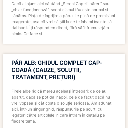
Dacă ai ajuns aici căutând „Sereni Capelli păreri” sau
„chiar funcționează”, scepticismul tău este normal și
sănătos. Piața de îngrijire a părului e plină de promisiuni
exagerate, așa că vrei să știi la ce te înhami înainte să
dai banii. Îți răspundem direct, fără să înfrumusețăm
nimic. Ce face și
PĂR ALB: GHIDUL COMPLET CAP-
COADĂ (CAUZE, SOLUȚII,
TRATAMENT, PREȚURI)
Firele albe ridică mereu aceleași întrebări: de ce au
apărut, dacă se pot da înapoi, ce e de făcut dacă nu
vrei vopsea și cât costă o soluție serioasă. Am adunat
aici, într-un singur ghid, răspunsurile pe scurt, cu
legături către articolele în care intrăm în detaliu pe
fiecare temă.