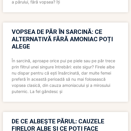
a părului, fără vopsea? Îți
VOPSEA DE PĂR ÎN SARCINĂ: CE
ALTERNATIVĂ FĂRĂ AMONIAC POȚI
ALEGE
În sarcină, aproape orice pui pe piele sau pe păr trece
prin filtrul unei singure întrebări: este sigur? Firele albe
nu dispar pentru că ești însărcinată, dar multe femei
preferă în această perioadă să nu mai folosească
vopsea clasică, din cauza amoniacului și a mirosului
puternic. La fel gândesc și
DE CE ALBEȘTE PĂRUL: CAUZELE
FIRELOR ALBE ȘI CE POȚI FACE