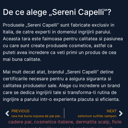
De ce alege „Sereni Capelli”?
Produsele „Sereni Capelli” sunt fabricate exclusiv in
Italia, de catre experti in domeniul ingrijirii parului.
Aceasta tara este faimoasa pentru calitatea si pasiunea
cu care sunt create produsele cosmetice, astfel ca
puteti avea incredere ca veti primi un produs de cea
mai buna calitate.
Mai mult decat atat, brandul „Sereni Capelli” detine
certificarile necesare pentru a asigura siguranta si
calitatea produselor sale. Alege cu incredere un brand
care se dedica ingrijirii tale si transforma-ti rutina de
ingrijire a parului intr-o experienta placuta si eficienta.
PREVIOUS
NEXT
cea mai buna vopsea de par pareri
selenium sulfide sampon
cadere par
,
cosmetice italiene
,
dermatita scalp
,
fiole