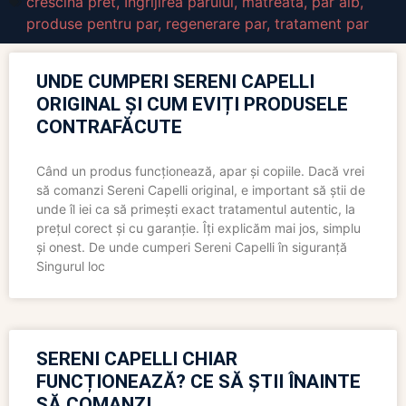
crescina pret
,
Ingrijirea parului
,
matreata
,
par alb
,
produse pentru par
,
regenerare par
,
tratament par
UNDE CUMPERI SERENI CAPELLI
ORIGINAL ȘI CUM EVIȚI PRODUSELE
CONTRAFĂCUTE
Când un produs funcționează, apar și copiile. Dacă vrei
să comanzi Sereni Capelli original, e important să știi de
unde îl iei ca să primești exact tratamentul autentic, la
prețul corect și cu garanție. Îți explicăm mai jos, simplu
și onest. De unde cumperi Sereni Capelli în siguranță
Singurul loc
SERENI CAPELLI CHIAR
FUNCȚIONEAZĂ? CE SĂ ȘTII ÎNAINTE
SĂ COMANZI