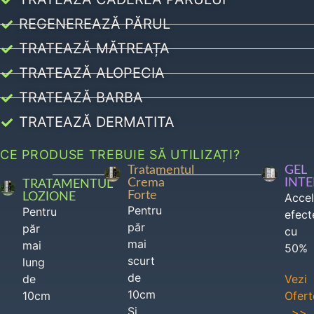
REGENEREAZĂ PĂRUL
TRATEAZĂ MĂTREAȚA
TRATEAZĂ ALOPECIA
TRATEAZĂ BARBA
TRATEAZĂ DERMATITA
CE PRODUSE TREBUIE SĂ UTILIZAȚI?
Tratamentul
GEL
Crema
INT
TRATAMENTUL
Forte
LOZIONE
Acce
Pentru
Pentru
efect
păr
păr
cu
mai
mai
50%
scurt
lung
de
de
Vezi
10cm
10cm
Ofert
Si
>>