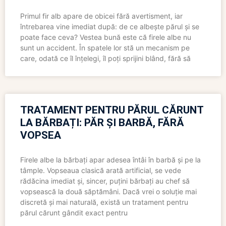
Primul fir alb apare de obicei fără avertisment, iar
întrebarea vine imediat după: de ce albește părul și se
poate face ceva? Vestea bună este că firele albe nu
sunt un accident. În spatele lor stă un mecanism pe
care, odată ce îl înțelegi, îl poți sprijini blând, fără să
TRATAMENT PENTRU PĂRUL CĂRUNT
LA BĂRBAȚI: PĂR ȘI BARBĂ, FĂRĂ
VOPSEA
Firele albe la bărbați apar adesea întâi în barbă și pe la
tâmple. Vopseaua clasică arată artificial, se vede
rădăcina imediat și, sincer, puțini bărbați au chef să
vopsească la două săptămâni. Dacă vrei o soluție mai
discretă și mai naturală, există un tratament pentru
părul cărunt gândit exact pentru