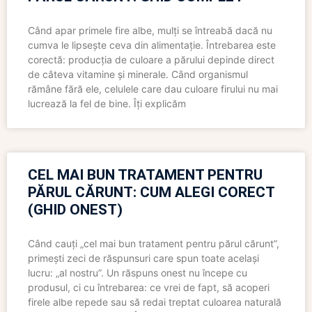
Când apar primele fire albe, mulți se întreabă dacă nu
cumva le lipsește ceva din alimentație. Întrebarea este
corectă: producția de culoare a părului depinde direct
de câteva vitamine și minerale. Când organismul
rămâne fără ele, celulele care dau culoare firului nu mai
lucrează la fel de bine. Îți explicăm
CEL MAI BUN TRATAMENT PENTRU
PĂRUL CĂRUNT: CUM ALEGI CORECT
(GHID ONEST)
Când cauți „cel mai bun tratament pentru părul cărunt”,
primești zeci de răspunsuri care spun toate același
lucru: „al nostru”. Un răspuns onest nu începe cu
produsul, ci cu întrebarea: ce vrei de fapt, să acoperi
firele albe repede sau să redai treptat culoarea naturală