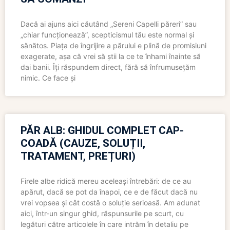
Dacă ai ajuns aici căutând „Sereni Capelli păreri” sau
„chiar funcționează”, scepticismul tău este normal și
sănătos. Piața de îngrijire a părului e plină de promisiuni
exagerate, așa că vrei să știi la ce te înhami înainte să
dai banii. Îți răspundem direct, fără să înfrumusețăm
nimic. Ce face și
PĂR ALB: GHIDUL COMPLET CAP-
COADĂ (CAUZE, SOLUȚII,
TRATAMENT, PREȚURI)
Firele albe ridică mereu aceleași întrebări: de ce au
apărut, dacă se pot da înapoi, ce e de făcut dacă nu
vrei vopsea și cât costă o soluție serioasă. Am adunat
aici, într-un singur ghid, răspunsurile pe scurt, cu
legături către articolele în care intrăm în detaliu pe