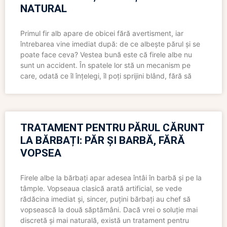
NATURAL
Primul fir alb apare de obicei fără avertisment, iar
întrebarea vine imediat după: de ce albește părul și se
poate face ceva? Vestea bună este că firele albe nu
sunt un accident. În spatele lor stă un mecanism pe
care, odată ce îl înțelegi, îl poți sprijini blând, fără să
TRATAMENT PENTRU PĂRUL CĂRUNT
LA BĂRBAȚI: PĂR ȘI BARBĂ, FĂRĂ
VOPSEA
Firele albe la bărbați apar adesea întâi în barbă și pe la
tâmple. Vopseaua clasică arată artificial, se vede
rădăcina imediat și, sincer, puțini bărbați au chef să
vopsească la două săptămâni. Dacă vrei o soluție mai
discretă și mai naturală, există un tratament pentru