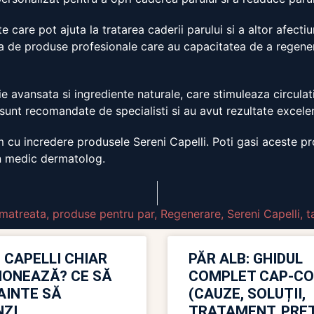
e care pot ajuta la tratarea caderii parului si a altor afect
a de produse profesionale care au capacitatea de a regenera 
 avansata si ingrediente naturale, care stimuleaza circulatia 
sunt recomandate de specialisti si au avut rezultate excele
cu incredere produsele Sereni Capelli. Poti gasi aceste pr
un medic dermatolog.
matreata
,
produse pentru par
,
Regenerare
,
Sereni Capelli
,
t
 CAPELLI CHIAR
PĂR ALB: GHIDUL
IONEAZĂ? CE SĂ
COMPLET CAP-C
NAINTE SĂ
(CAUZE, SOLUȚII,
ZI
TRATAMENT, PREȚ