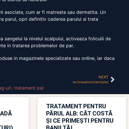
iuni asociate, cum ar fi matreata sau dermatita. Un
parul, opri definitiv caderea parului si trata
sangelui la nivelul scalpului, activeaza foliculii de
nte in tratarea problemelor de par.
oduse in magazinele specializate sau online, iar daca
NEXT
ce inseamna hairstylist
ag-uri
,
tratament par
TRATAMENT PENTRU
OADĂ
PĂRUL ALB: CÂT COSTĂ
ȘI CE PRIMEȘTI PENTRU
URI)
BANII TĂI