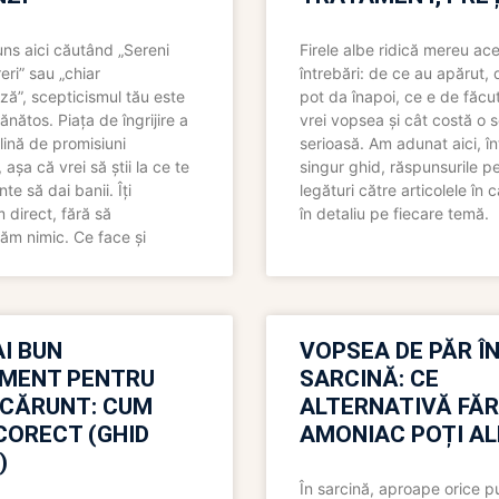
uns aici căutând „Sereni
Firele albe ridică mereu ace
eri” sau „chiar
întrebări: de ce au apărut,
ză”, scepticismul tău este
pot da înapoi, ce e de făcu
ănătos. Piața de îngrijire a
vrei vopsea și cât costă o s
lină de promisiuni
serioasă. Am adunat aici, în
așa că vrei să știi la ce te
singur ghid, răspunsurile pe
nte să dai banii. Îți
legături către articolele în 
direct, fără să
în detaliu pe fiecare temă.
ăm nimic. Ce face și
I BUN
VOPSEA DE PĂR Î
MENT PENTRU
SARCINĂ: CE
 CĂRUNT: CUM
ALTERNATIVĂ FĂ
CORECT (GHID
AMONIAC POȚI A
)
În sarcină, aproape orice pu