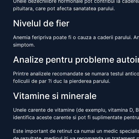
Unele dezechilibre hormonale pot contribui la caderea
pituitara, care pot afecta sanatatea parului.
Nivelul de fier
Anemia feripriva poate fi o cauza a caderii parului. A
simptom.
Analize pentru probleme auto
Printre analizele recomandate se numara testul anticor
foliculii de par ?i duc la pierderea parului.
Vitamine si minerale
Unele carente de vitamine (de exemplu, vitamina D, B12
identifica aceste carente si pot fi suplimentate pentru
Este important de retinut ca numai un medic specialist
de rezultate, medicul iti va recomanda un tratament pe