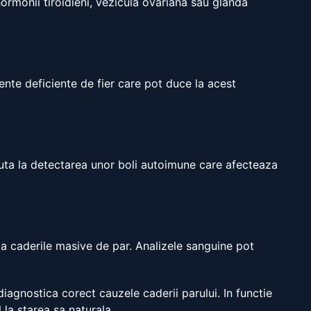
rmonii tiroidieni, vezicula ovariana sau glanda
ente deficiente de fier care pot duce la acest
ajuta la detectarea unor boli autoimune care afecteaza
 la caderile masive de par. Analizele sanguine pot
iagnostica corect cauzele caderii parului. In functie
la starea sa naturala.