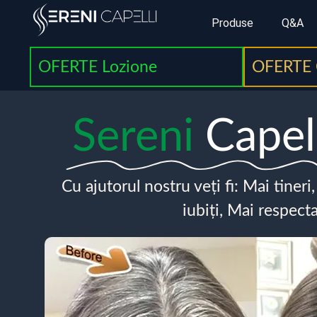
Produse
Q&A
OFERTE Lozione
OFERTE 
Sereni
Capel
Cu ajutorul nostru veți fi: Mai tineri
iubiți, Mai respecta