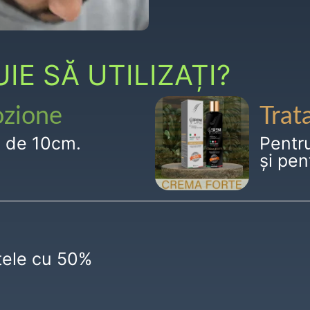
E SĂ UTILIZAȚI?
ozione
Trat
g de 10cm.
Pentr
și pen
ctele cu 50%