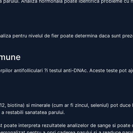
 parului. Analiza hormonala poate identifica probleme cu ho
naliza pentru nivelul de fier poate determina daca sunt prez
imune
pilor antifolliculari ?i testul anti-DNAc. Aceste teste pot 
, biotina) si minerale (cum ar fi zincul, seleniul) pot duce
 a restabili sanatatea parului.
 poate interpreta rezultatele analizelor de sange si poate d
rsonalizat pentru a opri caderea parului si a readuce parul 