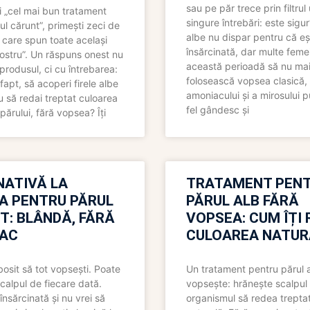
sau pe păr trece prin filtrul
 „cel mai bun tratament
singure întrebări: este sigur
ul cărunt”, primești zeci de
albe nu dispar pentru că eș
 care spun toate același
însărcinată, dar multe femei
 nostru”. Un răspuns onest nu
această perioadă să nu ma
produsul, ci cu întrebarea:
folosească vopsea clasică,
fapt, să acoperi firele albe
amoniacului și a mirosului p
 să redai treptat culoarea
fel gândesc și
părului, fără vopsea? Îți
NATIVĂ LA
TRATAMENT PEN
A PENTRU PĂRUL
PĂRUL ALB FĂRĂ
T: BLÂNDĂ, FĂRĂ
VOPSEA: CUM ÎȚI 
AC
CULOAREA NATUR
bosit să tot vopsești. Poate
Un tratament pentru părul 
scalpul de fiecare dată.
vopsește: hrănește scalpul 
însărcinată și nu vrei să
organismul să redea trepta