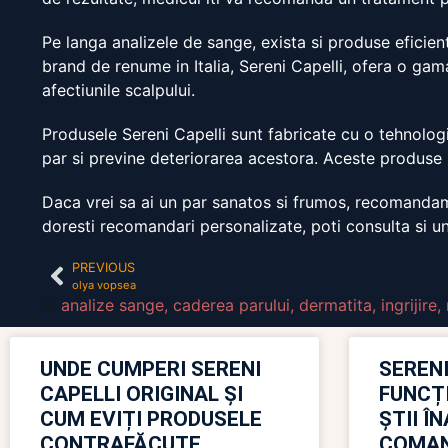
Pe langa analizele de sange, exista si produse eficient
brand de renume in Italia, Sereni Capelli, ofera o gam
afectiunile scalpului.
Produsele Sereni Capelli sunt fabricate cu o tehnologie
par si previne deteriorarea acestora. Aceste produse 
Daca vrei sa ai un par sanatos si frumos, recomandam 
doresti recomandari personalizate, poti consulta si 
PREVIOUS
olya vopsea
analize sange
,
caderea parului
,
dermatita
,
ingrijire
,
UNDE CUMPERI SERENI
SERENI
CAPELLI ORIGINAL ȘI
FUNCȚ
CUM EVIȚI PRODUSELE
ȘTII Î
CONTRAFĂCUTE
COMAN