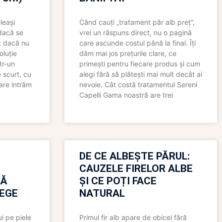
leași
Când cauți „tratament păr alb preț”,
 dacă se
vrei un răspuns direct, nu o pagină
t dacă nu
care ascunde costul până la final. Îți
oluție
dăm mai jos prețurile clare, ce
tr-un
primești pentru fiecare produs și cum
 scurt, cu
alegi fără să plătești mai mult decât ai
care intrăm
nevoie. Cât costă tratamentul Sereni
Capelli Gama noastră are trei
N
DE CE ALBEȘTE PĂRUL:
CAUZELE FIRELOR ALBE
RĂ
ȘI CE POȚI FACE
LEGE
NATURAL
i pe piele
Primul fir alb apare de obicei fără