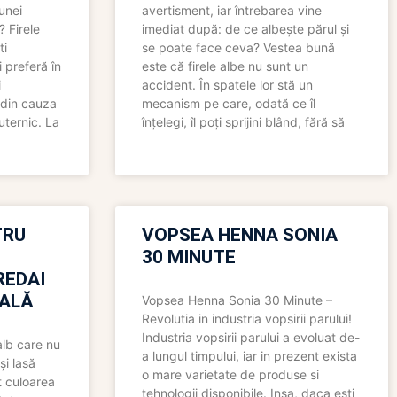
 unei
avertisment, iar întrebarea vine
? Firele
imediat după: de ce albește părul și
ti
se poate face ceva? Vestea bună
 preferă în
este că firele albe nu sunt un
i
accident. În spatele lor stă un
 din cauza
mecanism pe care, odată ce îl
uternic. La
înțelegi, îl poți sprijini blând, fără să
TRU
VOPSEA HENNA SONIA
30 MINUTE
REDAI
ALĂ
Vopsea Henna Sonia 30 Minute –
Revolutia in industria vopsirii parului!
Industria vopsirii parului a evoluat de-
alb care nu
a lungul timpului, iar in prezent exista
și lasă
o mare varietate de produse si
t culoarea
tehnologii disponibile. Insa, daca esti