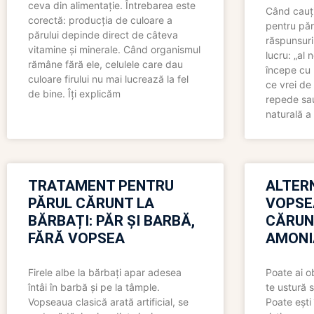
ceva din alimentație. Întrebarea este
Când cauți
corectă: producția de culoare a
pentru păr
părului depinde direct de câteva
răspunsuri
vitamine și minerale. Când organismul
lucru: „al
rămâne fără ele, celulele care dau
începe cu 
culoare firului nu mai lucrează la fel
ce vrei de 
de bine. Îți explicăm
repede sau
naturală a 
TRATAMENT PENTRU
ALTER
PĂRUL CĂRUNT LA
VOPSE
BĂRBAȚI: PĂR ȘI BARBĂ,
CĂRUN
FĂRĂ VOPSEA
AMONI
Firele albe la bărbați apar adesea
Poate ai o
întâi în barbă și pe la tâmple.
te ustură 
Vopseaua clasică arată artificial, se
Poate ești 