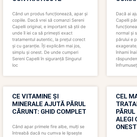
Când un produs funcționează, apar și
Dacă ai aj
copiile. Dacă vrei să comanzi Sereni
Capelli păr
Capelli original, e important să știi de
funcționea
unde îl iei ca să primești exact
normal și s
tratamentul autentic, la prețul corect
părului e p
și cu garanție. Îți explicăm mai jos,
exagerate, 
simplu și onest. De unde cumperi
înhami înai
Sereni Capelli în siguranță Singurul
răspundem 
loc
înfrumuseț
CE VITAMINE ȘI
CEL MA
MINERALE AJUTĂ PĂRUL
TRATA
CĂRUNT: GHID COMPLET
PĂRUL
ALEGI 
ONEST
Când apar primele fire albe, mulți se
întreabă dacă nu cumva le lipsește