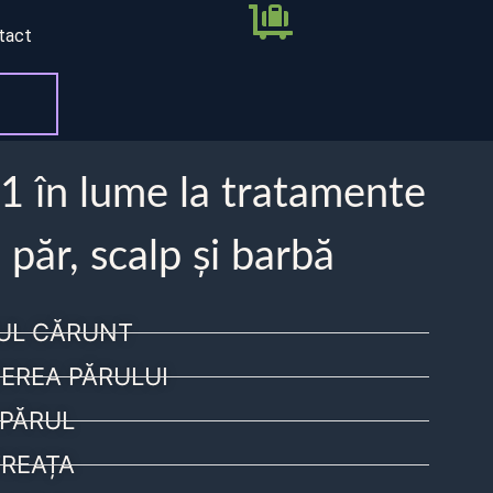
tact
 1 în lume la tratamente
 păr, scalp și barbă
UL CĂRUNT
EREA PĂRULUI
PĂRUL
REAȚA