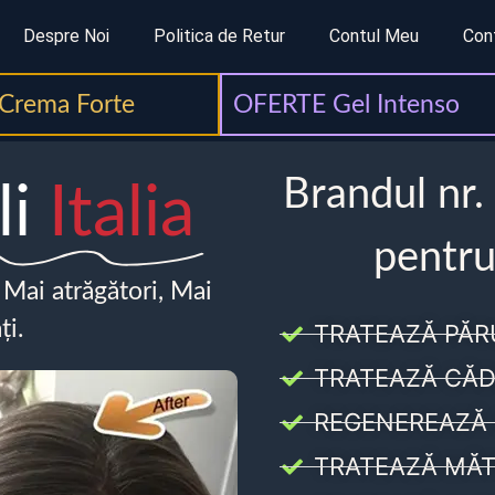
Despre Noi
Politica de Retur
Contul Meu
Con
Crema Forte
OFERTE Gel Intenso
Brandul nr.
li
Italia
pentru
, Mai atrăgători, Mai
ți.
TRATEAZĂ PĂR
TRATEAZĂ CĂD
REGENEREAZĂ 
TRATEAZĂ MĂT