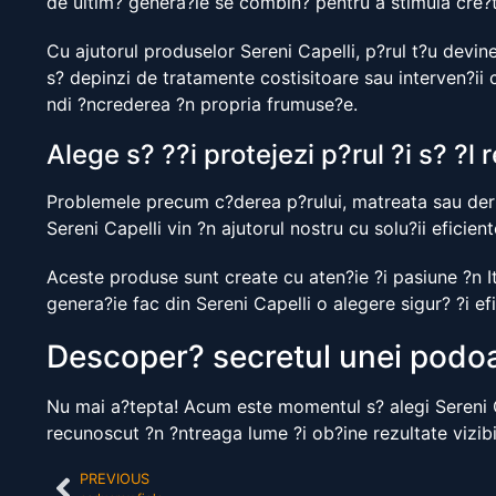
de ultim? genera?ie se combin? pentru a stimula cre?tere
Cu ajutorul produselor Sereni Capelli, p?rul t?u devine
s? depinzi de tratamente costisitoare sau interven?ii 
ndi ?ncrederea ?n propria frumuse?e.
Alege s? ??i protejezi p?rul ?i s? ?l
Problemele precum c?derea p?rului, matreata sau derm
Sereni Capelli vin ?n ajutorul nostru cu solu?ii eficient
Aceste produse sunt create cu aten?ie ?i pasiune ?n It
genera?ie fac din Sereni Capelli o alegere sigur? ?i ef
Descoper? secretul unei podoa
Nu mai a?tepta! Acum este momentul s? alegi Sereni Ca
recunoscut ?n ?ntreaga lume ?i ob?ine rezultate vizibi
PREVIOUS