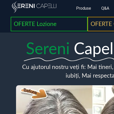
Produse
Q&A
OFERTE Lozione
OFERTE 
Sereni
Capel
Cu ajutorul nostru veți fi: Mai tineri
iubiți, Mai respecta