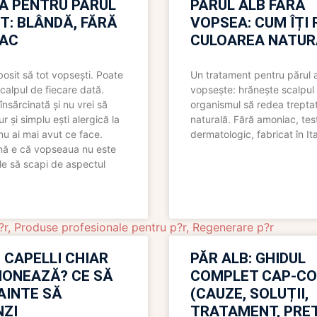
A PENTRU PĂRUL
PĂRUL ALB FĂRĂ
T: BLÂNDĂ, FĂRĂ
VOPSEA: CUM ÎȚI 
AC
CULOAREA NATUR
bosit să tot vopsești. Poate
Un tratament pentru părul 
scalpul de fiecare dată.
vopsește: hrănește scalpul 
însărcinată și nu vrei să
organismul să redea trepta
pur și simplu ești alergică la
naturală. Fără amoniac, tes
nu ai mai avut ce face.
dermatologic, fabricat în Ita
nă e că vopseaua nu este
le să scapi de aspectul
?r
,
Produse profesionale pentru p?r
,
Regenerare p?r
 CAPELLI CHIAR
PĂR ALB: GHIDUL
IONEAZĂ? CE SĂ
COMPLET CAP-C
NAINTE SĂ
(CAUZE, SOLUȚII,
ZI
TRATAMENT, PREȚ