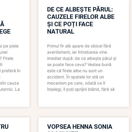
N
DE CE ALBEȘTE PĂRUL:
CAUZELE FIRELOR ALBE
RĂ
ȘI CE POȚI FACE
LEGE
NATURAL
i pe piele
Primul fir alb apare de obicei fără
 unei
avertisment, iar întrebarea vine
? Firele
imediat după: de ce albește părul și
ti
se poate face ceva? Vestea bună
 preferă în
este că firele albe nu sunt un
i
accident. În spatele lor stă un
 din cauza
mecanism pe care, odată ce îl
uternic. La
înțelegi, îl poți sprijini blând, fără să
TRU
VOPSEA HENNA SONIA