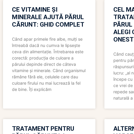
CE VITAMINE ȘI
CEL MA
MINERALE AJUTĂ PĂRUL
TRATA
CĂRUNT: GHID COMPLET
PĂRUL
ALEGI 
ONEST
Când apar primele fire albe, mulți se
întreabă dacă nu cumva le lipsește
ceva din alimentație. Întrebarea este
Când cauți
corectă: producția de culoare a
pentru păr
părului depinde direct de câteva
răspunsuri
vitamine și minerale. Când organismul
lucru: „al
rămâne fără ele, celulele care dau
începe cu 
culoare firului nu mai lucrează la fel
ce vrei de 
de bine. Îți explicăm
repede sau
naturală a 
TRATAMENT PENTRU
ALTER