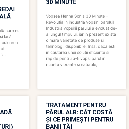
30 MINUTE
REDAI
ALĂ
Vopsea Henna Sonia 30 Minute –
Revolutia in industria vopsirii parului!
Industria vopsirii parului a evoluat de-
alb care nu
a lungul timpului, iar in prezent exista
și lasă
o mare varietate de produse si
t culoarea
tehnologii disponibile. Insa, daca esti
tat
in cautarea unei solutii eficiente si
lia.
rapide pentru a-ti vopsi parul in
nuante vibrante si naturale,
TRATAMENT PENTRU
OADĂ
PĂRUL ALB: CÂT COSTĂ
ȘI CE PRIMEȘTI PENTRU
URI)
BANII TĂI