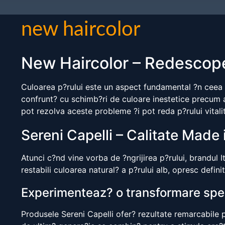
new haircolor
New Haircolor – Redescope
Culoarea p?rului este un aspect fundamental ?n ceea 
confrunt? cu schimb?ri de culoare inestetice precum apa
pot rezolva aceste probleme ?i pot reda p?rului vitalit
Sereni Capelli – Calitate Made i
Atunci c?nd vine vorba de ?ngrijirea p?rului, brandul I
restabili culoarea natural? a p?rului alb, opresc defin
Experimenteaz? o transformare sp
Produsele Sereni Capelli ofer? rezultate remarcabile p