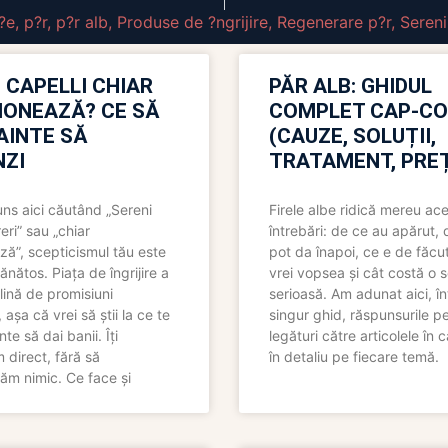
?e
,
p?r
,
p?r alb
,
Produse de ?ngrijire
,
Regenerare p?r
,
Sereni
 CAPELLI CHIAR
PĂR ALB: GHIDUL
IONEAZĂ? CE SĂ
COMPLET CAP-C
NAINTE SĂ
(CAUZE, SOLUȚII,
ZI
TRATAMENT, PREȚ
uns aici căutând „Sereni
Firele albe ridică mereu ace
eri” sau „chiar
întrebări: de ce au apărut,
ză”, scepticismul tău este
pot da înapoi, ce e de făcu
ănătos. Piața de îngrijire a
vrei vopsea și cât costă o s
lină de promisiuni
serioasă. Am adunat aici, în
așa că vrei să știi la ce te
singur ghid, răspunsurile pe
nte să dai banii. Îți
legături către articolele în 
direct, fără să
în detaliu pe fiecare temă.
ăm nimic. Ce face și