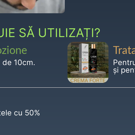
E SĂ UTILIZAȚI?
ozione
Trat
g de 10cm.
Pentr
și pen
ctele cu 50%