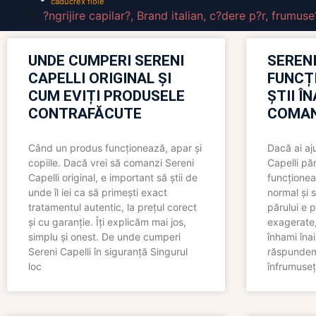
caducrex fiole
?ngrijire capilar?
,
Brand italian
,
c?dere p?r
,
frumuse
UNDE CUMPERI SERENI
SERENI
CAPELLI ORIGINAL ȘI
FUNCȚ
CUM EVIȚI PRODUSELE
ȘTII Î
CONTRAFĂCUTE
COMAN
Când un produs funcționează, apar și
Dacă ai aj
copiile. Dacă vrei să comanzi Sereni
Capelli păr
Capelli original, e important să știi de
funcționea
unde îl iei ca să primești exact
normal și s
tratamentul autentic, la prețul corect
părului e p
și cu garanție. Îți explicăm mai jos,
exagerate, 
simplu și onest. De unde cumperi
înhami înai
Sereni Capelli în siguranță Singurul
răspundem 
loc
înfrumuseț