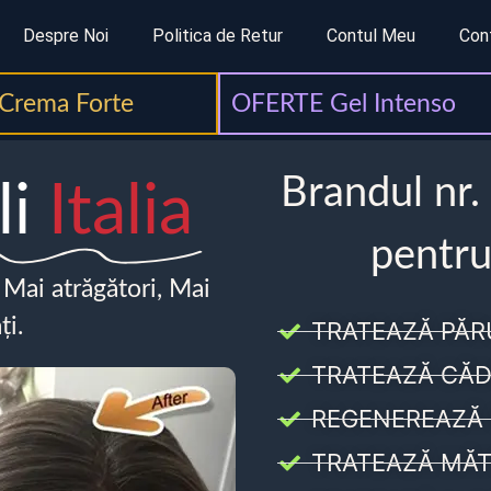
Despre Noi
Politica de Retur
Contul Meu
Con
Crema Forte
OFERTE Gel Intenso
Brandul nr.
li
Italia
pentru
, Mai atrăgători, Mai
ți.
TRATEAZĂ PĂR
TRATEAZĂ CĂD
REGENEREAZĂ 
TRATEAZĂ MĂT