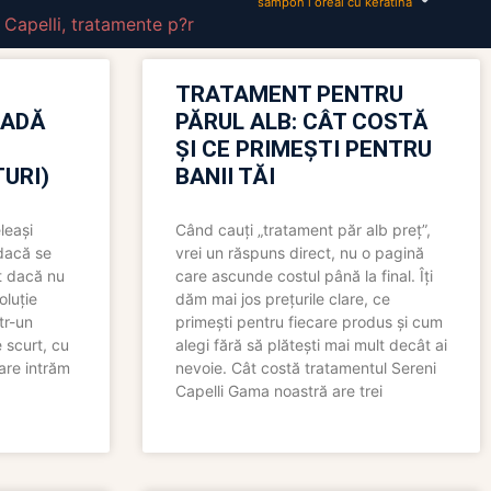
sampon l oreal cu keratina
 Capelli
,
tratamente p?r
TRATAMENT PENTRU
OADĂ
PĂRUL ALB: CÂT COSTĂ
ȘI CE PRIMEȘTI PENTRU
URI)
BANII TĂI
leași
Când cauți „tratament păr alb preț”,
 dacă se
vrei un răspuns direct, nu o pagină
t dacă nu
care ascunde costul până la final. Îți
oluție
dăm mai jos prețurile clare, ce
tr-un
primești pentru fiecare produs și cum
 scurt, cu
alegi fără să plătești mai mult decât ai
care intrăm
nevoie. Cât costă tratamentul Sereni
Capelli Gama noastră are trei