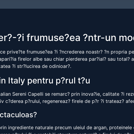
r?-?i frumuse?ea ?ntr-un mo
ce prive?te frumuse?ea ?i ?ncrederea noastr? ?n propria per
ri?ia firelor albe sau chiar pierderea par?ial? sau total? a p
atea ?i str?lucirea de odinioar?.
n Italy pentru p?rul t?u
talian Sereni Capelli se remarc? prin inova?ie, calitate ?i r
itiv c?derea p?rului, regenereaz? firele de p?r ?i trateaz? a
ectaculoas?
rin ingrediente naturale precum uleiul de argan, proteinele 