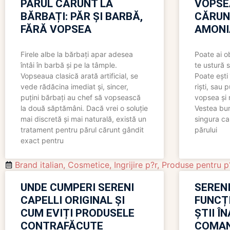
PĂRUL CĂRUNT LA
VOPSE
BĂRBAȚI: PĂR ȘI BARBĂ,
CĂRUN
FĂRĂ VOPSEA
AMONI
Firele albe la bărbați apar adesea
Poate ai o
întâi în barbă și pe la tâmple.
te ustură 
Vopseaua clasică arată artificial, se
Poate ești 
vede rădăcina imediat și, sincer,
riști, sau 
puțini bărbați au chef să vopsească
vopsea și 
la două săptămâni. Dacă vrei o soluție
Vestea bu
mai discretă și mai naturală, există un
singura ca
tratament pentru părul cărunt gândit
părului
exact pentru
Brand italian
,
Cosmetice
,
Ingrijire p?r
,
Produse pentru p
UNDE CUMPERI SERENI
SERENI
CAPELLI ORIGINAL ȘI
FUNCȚ
CUM EVIȚI PRODUSELE
ȘTII Î
CONTRAFĂCUTE
COMAN