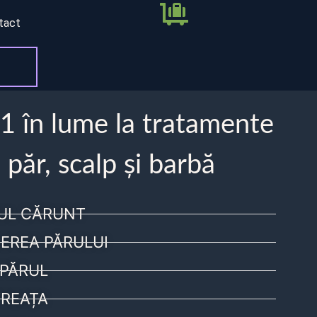
tact
 1 în lume la tratamente
 păr, scalp și barbă
UL CĂRUNT
EREA PĂRULUI
PĂRUL
REAȚA