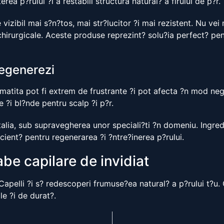
a p?rului ?i a restabili structura natural? a firului de p?r.
 vizibil mai s?n?tos, mai str?lucitor ?i mai rezistent. Nu vei
chirurgicale. Aceste produse reprezint? solu?ia perfect? pen
 regenerezi
atita pot fi extrem de frustrante ?i pot afecta ?n mod nega
e ?i bl?nde pentru scalp ?i p?r.
alia, sub supravegherea unor speciali?ti ?n domeniu. Ingredi
icient? pentru regenerarea ?i ?ntre?inerea p?rului.
be capilare de invidiat
pelli ?i s? redescoperi frumuse?ea natural? a p?rului t?u.
le ?i de durat?.