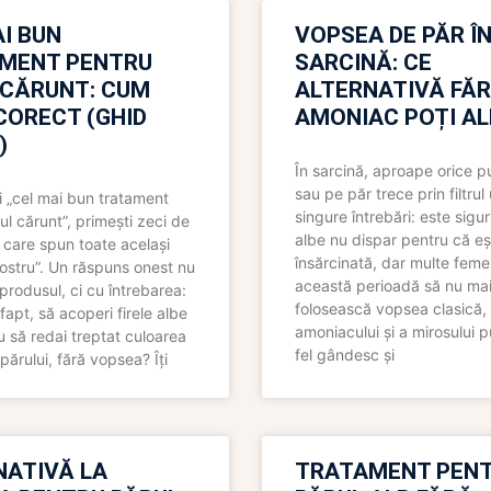
I BUN
VOPSEA DE PĂR Î
MENT PENTRU
SARCINĂ: CE
 CĂRUNT: CUM
ALTERNATIVĂ FĂ
CORECT (GHID
AMONIAC POȚI A
)
În sarcină, aproape orice pu
sau pe păr trece prin filtrul
 „cel mai bun tratament
singure întrebări: este sigur
ul cărunt”, primești zeci de
albe nu dispar pentru că eș
 care spun toate același
însărcinată, dar multe femei
 nostru”. Un răspuns onest nu
această perioadă să nu ma
produsul, ci cu întrebarea:
folosească vopsea clasică,
fapt, să acoperi firele albe
amoniacului și a mirosului p
 să redai treptat culoarea
fel gândesc și
părului, fără vopsea? Îți
NATIVĂ LA
TRATAMENT PEN