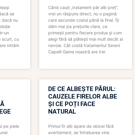
leași
Când cauți „tratament păr alb preț”,
 dacă se
vrei un răspuns direct, nu o pagină
t dacă nu
care ascunde costul până la final. Îți
oluție
dăm mai jos prețurile clare, ce
tr-un
primești pentru fiecare produs și cum
 scurt, cu
alegi fără să plătești mai mult decât ai
care intrăm
nevoie. Cât costă tratamentul Sereni
Capelli Gama noastră are trei
N
DE CE ALBEȘTE PĂRUL:
CAUZELE FIRELOR ALBE
RĂ
ȘI CE POȚI FACE
LEGE
NATURAL
i pe piele
Primul fir alb apare de obicei fără
 unei
avertisment, iar întrebarea vine