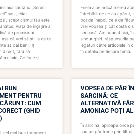
uns aici căutând „Sereni
Firele albe ridică mereu ace
eri” sau „chiar
întrebări: de ce au apărut,
ză”, scepticismul tău este
pot da înapoi, ce e de făcu
ănătos. Piața de îngrijire a
vrei vopsea și cât costă o s
lină de promisiuni
serioasă. Am adunat aici, în
așa că vrei să știi la ce te
singur ghid, răspunsurile pe
nte să dai banii. Îți
legături către articolele în 
direct, fără să
în detaliu pe fiecare temă.
ăm nimic. Ce face și
I BUN
VOPSEA DE PĂR Î
MENT PENTRU
SARCINĂ: CE
 CĂRUNT: CUM
ALTERNATIVĂ FĂ
CORECT (GHID
AMONIAC POȚI A
)
În sarcină, aproape orice pu
sau pe păr trece prin filtrul
 „cel mai bun tratament