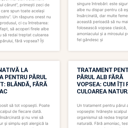
singure întrebări: este sigur
ul cărunt”, primești zeci de
albe nu dispar pentru că eș
 care spun toate același
însărcinată, dar multe femei
 nostru”. Un răspuns onest nu
această perioadă să nu ma
produsul, ci cu întrebarea:
folosească vopsea clasică,
fapt, să acoperi firele albe
amoniacului și a mirosului p
 să redai treptat culoarea
fel gândesc și
părului, fără vopsea? Îți
NATIVĂ LA
TRATAMENT PEN
A PENTRU PĂRUL
PĂRUL ALB FĂRĂ
T: BLÂNDĂ, FĂRĂ
VOPSEA: CUM ÎȚI 
AC
CULOAREA NATUR
bosit să tot vopsești. Poate
Un tratament pentru părul 
scalpul de fiecare dată.
vopsește: hrănește scalpul 
însărcinată și nu vrei să
organismul să redea trepta
pur și simplu ești alergică la
naturală. Fără amoniac, tes