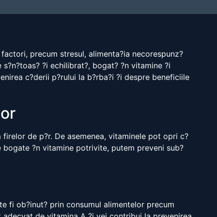
e factori, precum stresul, alimenta?ia necorespunz?
?n?toas? ?i echilibrat?, bogat? ?n vitamine ?i
nirea c?derii p?rului la b?rba?i ?i despre beneficiile
lor
ea firelor de p?r. De asemenea, vitaminele pot opri c?
re bogate ?n vitamine potrivite, putem preveni sub?
oate fi ob?inut? prin consumul alimentelor precum
t adecvat de vitamina A ?i vei contribui la prevenirea