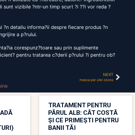
i sunt vizibile ?ntr-un timp scurt ?i ??i vor reda ?
si ?n detaliu informa?ii despre fiecare produs ?n
rijire a p?rului.
menta?ia corespunz?toare sau prin suplimente
icient? pentru tratarea c?derii p?rului ?i pentru ob?
NEXT
masca par ulei cocos
mine
TRATAMENT PENTRU
OADĂ
PĂRUL ALB: CÂT COSTĂ
ȘI CE PRIMEȘTI PENTRU
URI)
BANII TĂI