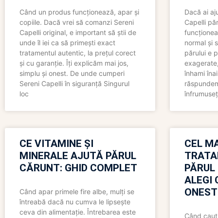
Când un produs funcționează, apar și
Dacă ai aj
copiile. Dacă vrei să comanzi Sereni
Capelli păr
Capelli original, e important să știi de
funcționea
unde îl iei ca să primești exact
normal și s
tratamentul autentic, la prețul corect
părului e p
și cu garanție. Îți explicăm mai jos,
exagerate, 
simplu și onest. De unde cumperi
înhami înai
Sereni Capelli în siguranță Singurul
răspundem 
loc
înfrumuseț
CE VITAMINE ȘI
CEL MA
MINERALE AJUTĂ PĂRUL
TRATA
CĂRUNT: GHID COMPLET
PĂRUL
ALEGI 
ONEST
Când apar primele fire albe, mulți se
întreabă dacă nu cumva le lipsește
ceva din alimentație. Întrebarea este
Când cauți