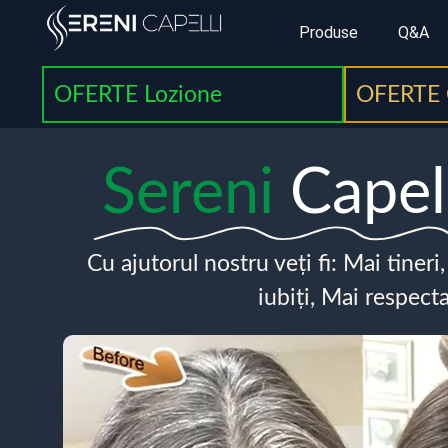
Produse
Q&A
OFERTE Lozione
OFERTE 
Sereni
Capel
Cu ajutorul nostru veți fi: Mai tineri
iubiți, Mai respecta