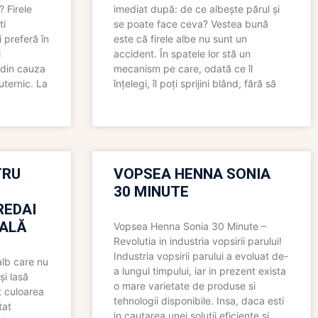
? Firele
imediat după: de ce albește părul și
ti
se poate face ceva? Vestea bună
 preferă în
este că firele albe nu sunt un
i
accident. În spatele lor stă un
 din cauza
mecanism pe care, odată ce îl
uternic. La
înțelegi, îl poți sprijini blând, fără să
TRU
VOPSEA HENNA SONIA
30 MINUTE
REDAI
ALĂ
Vopsea Henna Sonia 30 Minute –
Revolutia in industria vopsirii parului!
Industria vopsirii parului a evoluat de-
alb care nu
a lungul timpului, iar in prezent exista
și lasă
o mare varietate de produse si
t culoarea
tehnologii disponibile. Insa, daca esti
tat
in cautarea unei solutii eficiente si