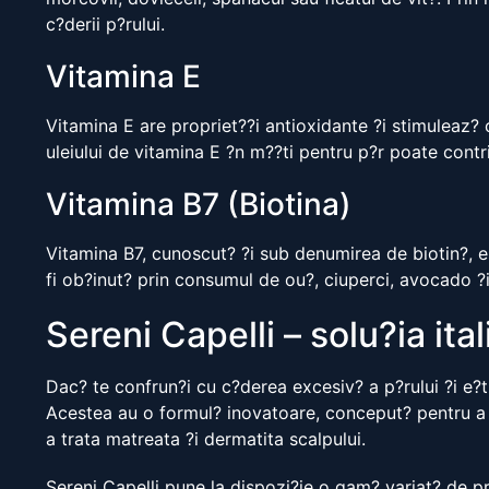
c?derii p?rului.
Vitamina E
Vitamina E are propriet??i antioxidante ?i stimuleaz? ci
uleiului de vitamina E ?n m??ti pentru p?r poate contri
Vitamina B7 (Biotina)
Vitamina B7, cunoscut? ?i sub denumirea de biotin?, es
fi ob?inut? prin consumul de ou?, ciuperci, avocado ?i 
Sereni Capelli – solu?ia ita
Dac? te confrun?i cu c?derea excesiv? a p?rului ?i e?ti 
Acestea au o formul? inovatoare, conceput? pentru a o
a trata matreata ?i dermatita scalpului.
Sereni Capelli pune la dispozi?ie o gam? variat? de pr