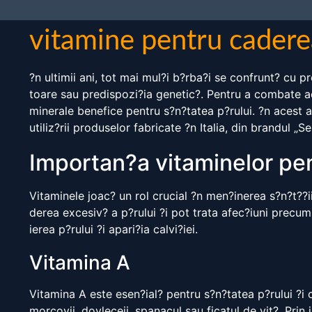
vitamine pentru caderea
?n ultimii ani, tot mai mul?i b?rba?i se confrunt? cu 
toare sau predispozi?ia genetic?. Pentru a combate a
minerale benefice pentru s?n?tatea p?rului. ?n acest ar
utiliz?rii produselor fabricate ?n Italia, din brandul „Se
Importan?a vitaminelor pen
Vitaminele joac? un rol crucial ?n men?inerea s?n?t??ii
derea excesiv? a p?rului ?i pot trata afec?iuni precu
ierea p?rului ?i apari?ia calvi?iei.
Vitamina A
Vitamina A este esen?ial? pentru s?n?tatea p?rului ?i 
morcovii, dovleceii, spanacul sau ficatul de vit?. Prin