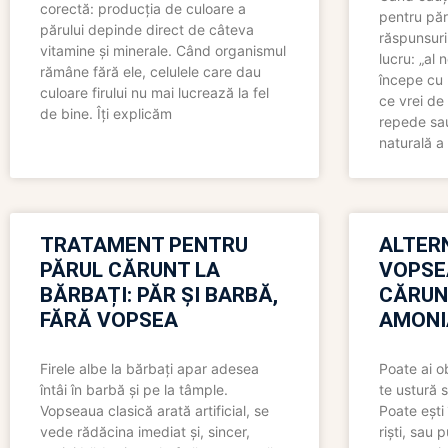
corectă: producția de culoare a
pentru păr
părului depinde direct de câteva
răspunsuri
vitamine și minerale. Când organismul
lucru: „al
rămâne fără ele, celulele care dau
începe cu 
culoare firului nu mai lucrează la fel
ce vrei de 
de bine. Îți explicăm
repede sau
naturală a 
TRATAMENT PENTRU
ALTER
PĂRUL CĂRUNT LA
VOPSE
BĂRBAȚI: PĂR ȘI BARBĂ,
CĂRUN
FĂRĂ VOPSEA
AMONI
Firele albe la bărbați apar adesea
Poate ai o
întâi în barbă și pe la tâmple.
te ustură 
Vopseaua clasică arată artificial, se
Poate ești 
vede rădăcina imediat și, sincer,
riști, sau 