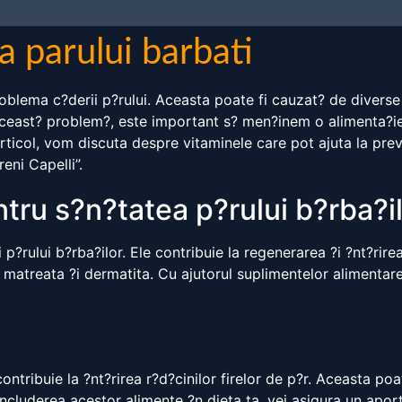
 parului barbati
problema c?derii p?rului. Aceasta poate fi cauzat? de divers
ceast? problem?, este important s? men?inem o alimenta?ie s
ticol, vom discuta despre vitaminele care pot ajuta la preve
reni Capelli”.
tru s?n?tatea p?rului b?rba?i
 p?rului b?rba?ilor. Ele contribuie la regenerarea ?i ?nt?rir
m matreata ?i dermatita. Cu ajutorul suplimentelor alimenta
contribuie la ?nt?rirea r?d?cinilor firelor de p?r. Aceasta p
 includerea acestor alimente ?n dieta ta, vei asigura un apor