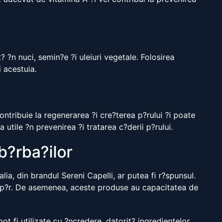
? ?n nuci, semin?e ?i uleiuri vegetale. Folosirea
i acestuia.
ntribuie la regenerarea ?i cre?terea p?rului ?i poate
utile ?n prevenirea ?i tratarea c?derii p?rului.
 b?rba?ilor
lia, din brandul Sereni Capelli, ar putea fi r?spunsul.
de p?r. De asemenea, aceste produse au capacitatea de
t fi utilizate cu ?ncredere, datorit? ingredientelor