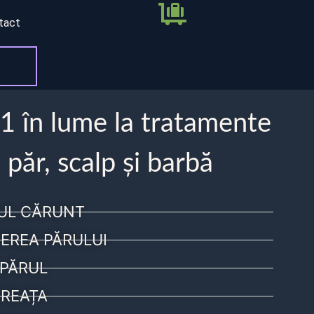
tact
 1 în lume la tratamente
 păr, scalp și barbă
UL CĂRUNT
EREA PĂRULUI
PĂRUL
REAȚA