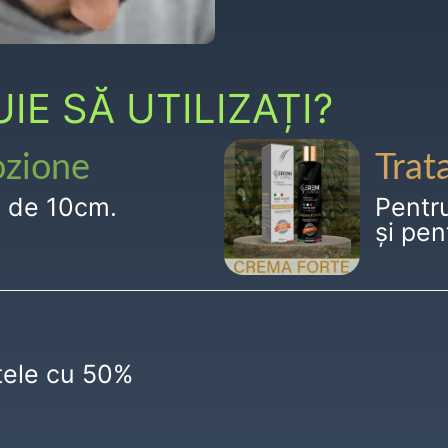
E SĂ UTILIZAȚI?
ozione
Trat
g de 10cm.
Pentr
și pen
ctele cu 50%