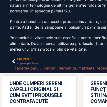
naturale ?i tehnologiei de ultim? genera?ie folosite ?n 
ncrederea ?n aspectul p?rului t?u.
Pentru a beneficia de aceste produse inovatoare, cei i
parte. Astfel, de la ?ampoane ?i balsamuri p?n? la seru
?n concluzie, vitaminele sunt esen?iale pentru men?ine
alimentare. De asemenea, utilizarea produselor fabricat
inerea unui p?r s?n?tos ?i plin de vitalitate.
PREVIOUS
vopsea par blond
caderea parului barbati
,
dermatita
,
matreata
,
regen
UNDE CUMPERI SERENI
SERENI
CAPELLI ORIGINAL ȘI
FUNCȚ
CUM EVIȚI PRODUSELE
ȘTII Î
CONTRAFĂCUTE
COMAN