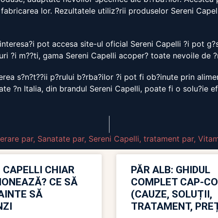
fabricarea lor. Rezultatele utiliz?rii produselor Sereni Capell
nteresa?i pot accesa site-ul oficial Sereni Capelli ?i pot g?
ri ?i m??ti, gama Sereni Capelli acoper? toate nevoile de ?ng
rea s?n?t??ii p?rului b?rba?ilor ?i pot fi ob?inute prin ali
e ?n Italia, din brandul Sereni Capelli, poate fi o solu?ie ef
erare par
,
Sanatate par
,
Sereni Capelli
,
tratament par
,
Vita
 CAPELLI CHIAR
PĂR ALB: GHIDUL
IONEAZĂ? CE SĂ
COMPLET CAP-C
NAINTE SĂ
(CAUZE, SOLUȚII,
ZI
TRATAMENT, PREȚ