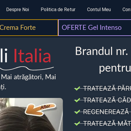
Despre Noi
Politica de Retur
Contul Meu
Con
Crema Forte
OFERTE Gel Intenso
Brandul nr.
li
Italia
pentru
, Mai atrăgători, Mai
ți.
TRATEAZĂ PĂR
TRATEAZĂ CĂD
REGENEREAZĂ 
TRATEAZĂ MĂT