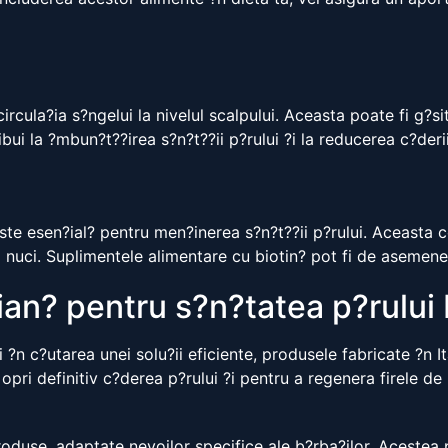
rcula?ia s?ngelui la nivelul scalpului. Aceasta poate fi g?sit
bui la ?mbun?t??irea s?n?t??ii p?rului ?i la reducerea c?deri
te esen?ial? pentru men?inerea s?n?t??ii p?rului. Aceasta co
nuci. Suplimentele alimentare cu biotin? pot fi de asemenea 
lian? pentru s?n?tatea p?rului
?n c?utarea unei solu?ii eficiente, produsele fabricate ?n Ita
pri definitiv c?derea p?rului ?i pentru a regenera firele 
oduse, adaptate nevoilor specifice ale b?rba?ilor. Acestea po