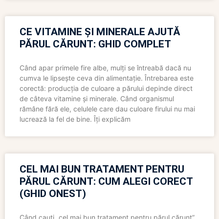
CE VITAMINE ȘI MINERALE AJUTĂ
PĂRUL CĂRUNT: GHID COMPLET
Când apar primele fire albe, mulți se întreabă dacă nu
cumva le lipsește ceva din alimentație. Întrebarea este
corectă: producția de culoare a părului depinde direct
de câteva vitamine și minerale. Când organismul
rămâne fără ele, celulele care dau culoare firului nu mai
lucrează la fel de bine. Îți explicăm
CEL MAI BUN TRATAMENT PENTRU
PĂRUL CĂRUNT: CUM ALEGI CORECT
(GHID ONEST)
Când cauți „cel mai bun tratament pentru părul cărunt”,