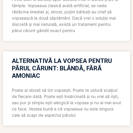
tâmple. Vopseaua clasică arată artificial, se vede
rădăcina imediat și, sincer, puțini bărbați au chef să
vopsească la două săptămâni. Dacă vrei o soluție mai
discretă și mai naturală, există un tratament pentru
părul cărunt gândit exact pentru
ALTERNATIVĂ LA VOPSEA PENTRU
PĂRUL CĂRUNT: BLÂNDĂ, FĂRĂ
AMONIAC
Poate ai obosit să tot vopsești. Poate te ustură scalpul
de fiecare dată. Poate ești însărcinată și nu vrei să riști,
sau pur și simplu ești alergică la vopsea și nu ai mai avut
ce face. Vestea bună e că vopseaua nu este singura
cale să scapi de aspectul părului