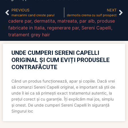
PREVIOUS
NEXT
mancarimi cand creste parul
dermotis crema cu sulf prospect
cadere par
,
dermatita
,
matreata
,
par alb
,
produse
fabricate in Italia
,
regenerare par
,
Sereni Capelli
,
tratament grey hair
UNDE CUMPERI SERENI CAPELLI
ORIGINAL ȘI CUM EVIȚI PRODUSELE
CONTRAFĂCUTE
Când un produs funcționează, apar și copiile. Dacă vrei
să comanzi Sereni Capelli original, e important să știi de
unde îl iei ca să primești exact tratamentul autentic, la
prețul corect și cu garanție. Îți explicăm mai jos, simplu
și onest. De unde cumperi Sereni Capelli în siguranță
Singurul loc