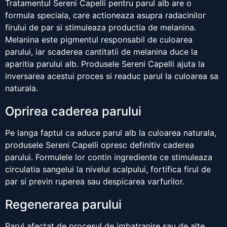
Tratamentul Sereni Capelli pentru parul alb are o
formula speciala, care actioneaza asupra radacinilor
firului de par si stimuleaza productia de melanina.
Melanina este pigmentul responsabil de culoarea
parului, iar scaderea cantitatii de melanina duce la
aparitia parului alb. Produsele Sereni Capelli ajuta la
inversarea acestui proces si readuc parul la culoarea sa
naturala.
Oprirea caderea parului
Pe langa faptul ca aduce parul alb la culoarea naturala,
produsele Sereni Capelli opresc definitiv caderea
parului. Formulele lor contin ingrediente ce stimuleaza
circulatia sangelui la nivelul scalpului, fortifica firul de
par si previn ruperea sau despicarea varfurilor.
Regenerarea parului
Parul afectat de procesul de imbatranire sau de alte