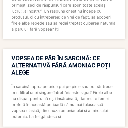
primești zeci de răspunsuri care spun toate același
lucru: „al nostru”. Un răspuns onest nu începe cu
produsul, ci cu întrebarea: ce vrei de fapt, să acoperi
firele albe repede sau să redai treptat culoarea naturală
a părului, fără vopsea? Îți
VOPSEA DE PĂR ÎN SARCINĂ: CE
ALTERNATIVĂ FĂRĂ AMONIAC POȚI
ALEGE
În sarcină, aproape orice pui pe piele sau pe păr trece
prin filtrul unei singure întrebări: este sigur? Firele albe
nu dispar pentru că ești însărcinată, dar multe femei
preferă în această perioadă să nu mai folosească
vopsea clasică, din cauza amoniacului și a mirosului
puternic. La fel gândesc și