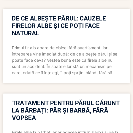
DE CE ALBEȘTE PĂRUL: CAUZELE
FIRELOR ALBE ȘI CE POȚI FACE
NATURAL
Primul fir alb apare de obicei fără avertisment, iar
întrebarea vine imediat după: de ce albește părul și se
poate face ceva? Vestea bună este că firele albe nu
sunt un accident. În spatele lor stă un mecanism pe
care, odată ce îl înțelegi, îl poți sprijini blând, fără să
TRATAMENT PENTRU PĂRUL CĂRUNT
LA BĂRBAȚI: PĂR ȘI BARBĂ, FĂRĂ
VOPSEA
Firele albe la bărbați apar adesea întâi în barbă și pe la