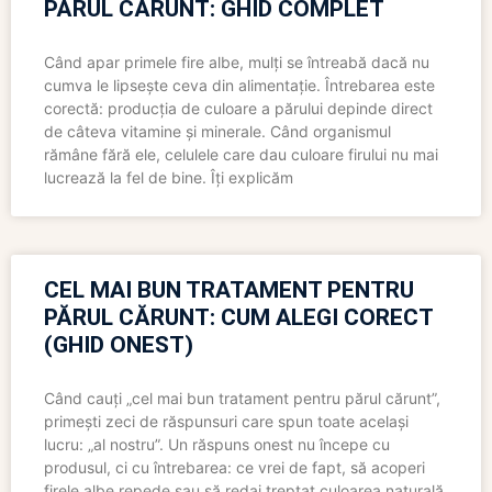
PĂRUL CĂRUNT: GHID COMPLET
Când apar primele fire albe, mulți se întreabă dacă nu
cumva le lipsește ceva din alimentație. Întrebarea este
corectă: producția de culoare a părului depinde direct
de câteva vitamine și minerale. Când organismul
rămâne fără ele, celulele care dau culoare firului nu mai
lucrează la fel de bine. Îți explicăm
CEL MAI BUN TRATAMENT PENTRU
PĂRUL CĂRUNT: CUM ALEGI CORECT
(GHID ONEST)
Când cauți „cel mai bun tratament pentru părul cărunt”,
primești zeci de răspunsuri care spun toate același
lucru: „al nostru”. Un răspuns onest nu începe cu
produsul, ci cu întrebarea: ce vrei de fapt, să acoperi
firele albe repede sau să redai treptat culoarea naturală