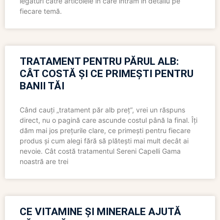
legături către articolele în care intrăm în detaliu pe
fiecare temă.
TRATAMENT PENTRU PĂRUL ALB:
CÂT COSTĂ ȘI CE PRIMEȘTI PENTRU
BANII TĂI
Când cauți „tratament păr alb preț”, vrei un răspuns
direct, nu o pagină care ascunde costul până la final. Îți
dăm mai jos prețurile clare, ce primești pentru fiecare
produs și cum alegi fără să plătești mai mult decât ai
nevoie. Cât costă tratamentul Sereni Capelli Gama
noastră are trei
CE VITAMINE ȘI MINERALE AJUTĂ