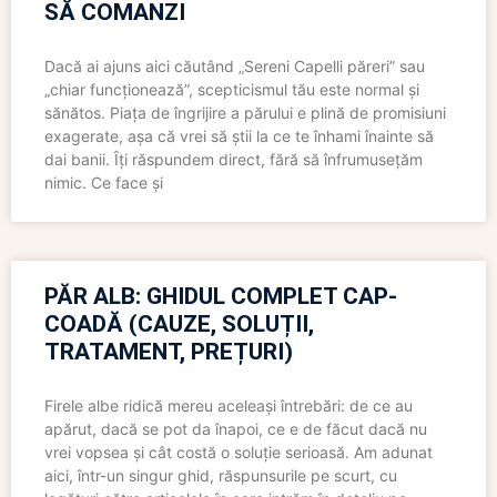
SĂ COMANZI
Dacă ai ajuns aici căutând „Sereni Capelli păreri” sau
„chiar funcționează”, scepticismul tău este normal și
sănătos. Piața de îngrijire a părului e plină de promisiuni
exagerate, așa că vrei să știi la ce te înhami înainte să
dai banii. Îți răspundem direct, fără să înfrumusețăm
nimic. Ce face și
PĂR ALB: GHIDUL COMPLET CAP-
COADĂ (CAUZE, SOLUȚII,
TRATAMENT, PREȚURI)
Firele albe ridică mereu aceleași întrebări: de ce au
apărut, dacă se pot da înapoi, ce e de făcut dacă nu
vrei vopsea și cât costă o soluție serioasă. Am adunat
aici, într-un singur ghid, răspunsurile pe scurt, cu