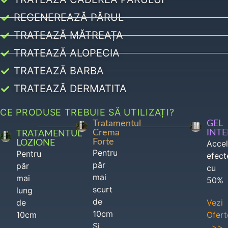
REGENEREAZĂ PĂRUL
TRATEAZĂ MĂTREAȚA
TRATEAZĂ ALOPECIA
TRATEAZĂ BARBA
TRATEAZĂ DERMATITA
CE PRODUSE TREBUIE SĂ UTILIZAȚI?
Tratamentul
GEL
Crema
INT
TRATAMENTUL
Forte
LOZIONE
Acce
Pentru
Pentru
efect
păr
păr
cu
mai
mai
50%
scurt
lung
de
de
Vezi
10cm
10cm
Ofert
Si
>>