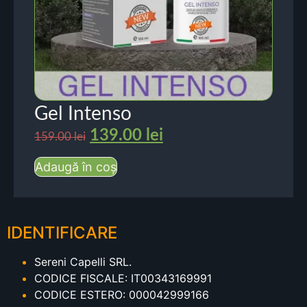
Gel Intenso
139.00
lei
159.00
lei
Adaugă în coș
IDENTIFICARE
Sereni Capelli SRL.
CODICE FISCALE: IT00343169991
CODICE ESTERO: 000042999166