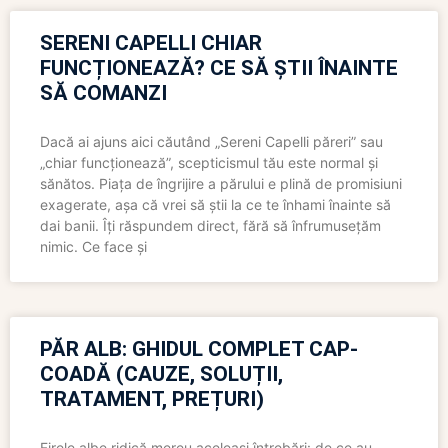
SERENI CAPELLI CHIAR
FUNCȚIONEAZĂ? CE SĂ ȘTII ÎNAINTE
SĂ COMANZI
Dacă ai ajuns aici căutând „Sereni Capelli păreri” sau
„chiar funcționează”, scepticismul tău este normal și
sănătos. Piața de îngrijire a părului e plină de promisiuni
exagerate, așa că vrei să știi la ce te înhami înainte să
dai banii. Îți răspundem direct, fără să înfrumusețăm
nimic. Ce face și
PĂR ALB: GHIDUL COMPLET CAP-
COADĂ (CAUZE, SOLUȚII,
TRATAMENT, PREȚURI)
Firele albe ridică mereu aceleași întrebări: de ce au