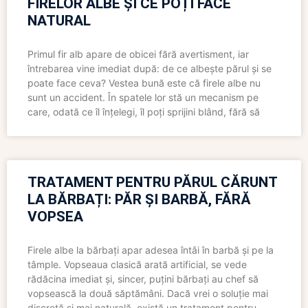
FIRELOR ALBE ȘI CE POȚI FACE
NATURAL
Primul fir alb apare de obicei fără avertisment, iar
întrebarea vine imediat după: de ce albește părul și se
poate face ceva? Vestea bună este că firele albe nu
sunt un accident. În spatele lor stă un mecanism pe
care, odată ce îl înțelegi, îl poți sprijini blând, fără să
TRATAMENT PENTRU PĂRUL CĂRUNT
LA BĂRBAȚI: PĂR ȘI BARBĂ, FĂRĂ
VOPSEA
Firele albe la bărbați apar adesea întâi în barbă și pe la
tâmple. Vopseaua clasică arată artificial, se vede
rădăcina imediat și, sincer, puțini bărbați au chef să
vopsească la două săptămâni. Dacă vrei o soluție mai
discretă și mai naturală, există un tratament pentru