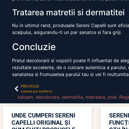
Tratarea matretii si dermatitei
Nu in ultimul rand, produsele Sereni Capelli sunt efic
scalpului, asigurandu-ti un par sanatos si fara griji.
Concluzie
Pretul decolorarii si vopsirii poate fi influentat de al
rezultate excelente, de o culoare autentica a parului, 
sanatatea si frumusetea parului tau si vei fi multumita
PREVIOUS
vopsea par mulberry
balsam
,
decolorare
,
dermatita
,
matreata
,
pret
,
Reg
UNDE CUMPERI SERENI
SERENI
CAPELLI ORIGINAL ȘI
FUNCȚ