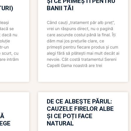
ȘI CE PRIMEȘTI PENTRU
URI)
BANII TĂI
leași
Când cauți „tratament păr alb preț”,
 dacă se
vrei un răspuns direct, nu o pagină
t dacă nu
care ascunde costul până la final. Îți
oluție
dăm mai jos prețurile clare, ce
tr-un
primești pentru fiecare produs și cum
 scurt, cu
alegi fără să plătești mai mult decât ai
care intrăm
nevoie. Cât costă tratamentul Sereni
Capelli Gama noastră are trei
N
DE CE ALBEȘTE PĂRUL:
CAUZELE FIRELOR ALBE
RĂ
ȘI CE POȚI FACE
LEGE
NATURAL