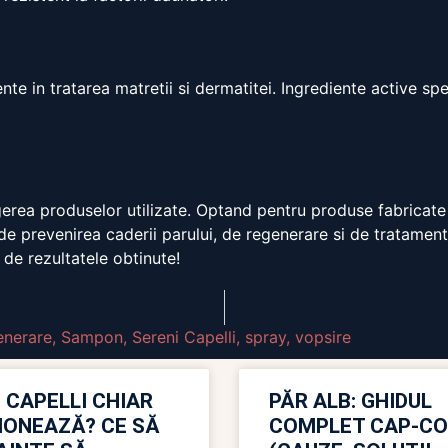
iente in tratarea matretii si dermatitei. Ingrediente activ
egerea produselor utilizate. Optand pentru produse fabricate i
de prevenirea caderii parului, de regenerare si de tratamentul
 de rezultatele obtinute!
enerare
,
Sampon
,
Sereni Capelli
,
spray
,
vopsire
 CAPELLI CHIAR
PĂR ALB: GHIDUL
IONEAZĂ? CE SĂ
COMPLET CAP-C