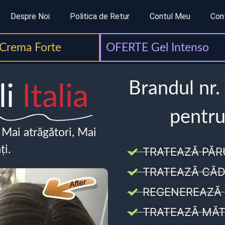
Despre Noi
Politica de Retur
Contul Meu
Con
Crema Forte
OFERTE Gel Intenso
Brandul nr.
li
Italia
pentru
, Mai atrăgători, Mai
ți.
TRATEAZĂ PĂR
TRATEAZĂ CĂD
REGENEREAZĂ 
TRATEAZĂ MĂT