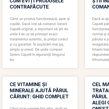
CUM EVIȚI PRODUSELE
ȘTII Î
CONTRAFĂCUTE
COMAN
Când un produs funcționează, apar și
Dacă ai aj
copiile. Dacă vrei să comanzi Sereni
Capelli păr
Capelli original, e important să știi de
funcționea
unde îl iei ca să primești exact
normal și s
tratamentul autentic, la prețul corect
părului e p
și cu garanție. Îți explicăm mai jos,
exagerate, 
simplu și onest. De unde cumperi
înhami înai
Sereni Capelli în siguranță Singurul
răspundem 
loc
înfrumuseț
CE VITAMINE ȘI
CEL MA
MINERALE AJUTĂ PĂRUL
TRATA
CĂRUNT: GHID COMPLET
PĂRUL
ALEGI 
ONEST
Când apar primele fire albe, mulți se