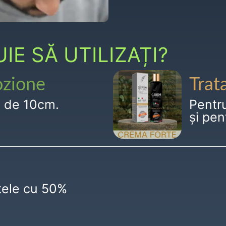
E SĂ UTILIZAȚI?
ozione
Trat
g de 10cm.
Pentr
și pen
ctele cu 50%