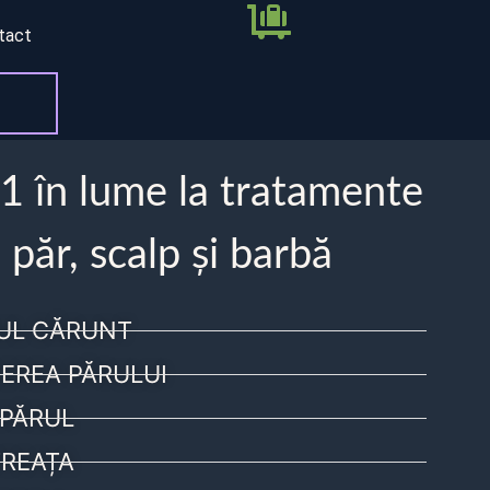
tact
 1 în lume la tratamente
 păr, scalp și barbă
UL CĂRUNT
EREA PĂRULUI
PĂRUL
REAȚA