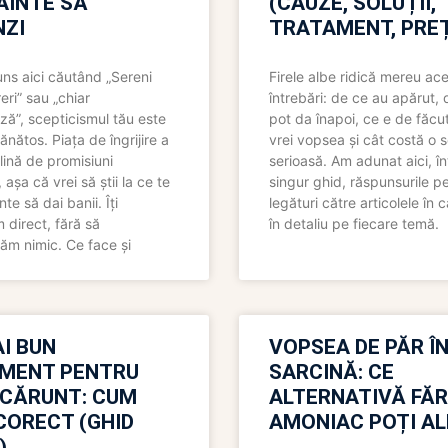
NAINTE SĂ
(CAUZE, SOLUȚII,
ZI
TRATAMENT, PREȚ
uns aici căutând „Sereni
Firele albe ridică mereu ace
eri” sau „chiar
întrebări: de ce au apărut,
ză”, scepticismul tău este
pot da înapoi, ce e de făcu
ănătos. Piața de îngrijire a
vrei vopsea și cât costă o s
lină de promisiuni
serioasă. Am adunat aici, în
așa că vrei să știi la ce te
singur ghid, răspunsurile pe
nte să dai banii. Îți
legături către articolele în 
direct, fără să
în detaliu pe fiecare temă.
ăm nimic. Ce face și
I BUN
VOPSEA DE PĂR Î
MENT PENTRU
SARCINĂ: CE
 CĂRUNT: CUM
ALTERNATIVĂ FĂ
CORECT (GHID
AMONIAC POȚI A
)