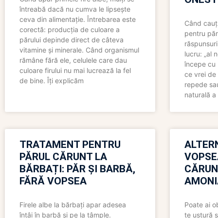
întreabă dacă nu cumva le lipsește
ceva din alimentație. Întrebarea este
Când cauți
corectă: producția de culoare a
pentru păr
părului depinde direct de câteva
răspunsuri
vitamine și minerale. Când organismul
lucru: „al
rămâne fără ele, celulele care dau
începe cu 
culoare firului nu mai lucrează la fel
ce vrei de 
de bine. Îți explicăm
repede sau
naturală a 
TRATAMENT PENTRU
ALTER
PĂRUL CĂRUNT LA
VOPSE
BĂRBAȚI: PĂR ȘI BARBĂ,
CĂRUN
FĂRĂ VOPSEA
AMONI
Firele albe la bărbați apar adesea
Poate ai o
întâi în barbă și pe la tâmple.
te ustură 