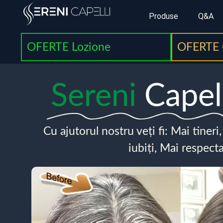
Produse
Q&A
OFERTE Lozione
OFERTE 
Sereni
Capel
Cu ajutorul nostru veți fi: Mai tineri
iubiți, Mai respecta