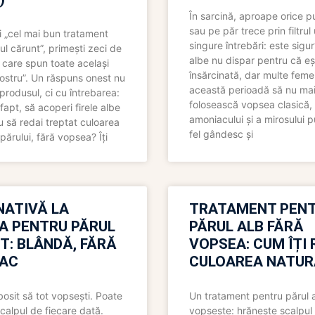
În sarcină, aproape orice pu
sau pe păr trece prin filtrul
 „cel mai bun tratament
singure întrebări: este sigur
ul cărunt”, primești zeci de
albe nu dispar pentru că eș
 care spun toate același
însărcinată, dar multe femei
 nostru”. Un răspuns onest nu
această perioadă să nu ma
produsul, ci cu întrebarea:
folosească vopsea clasică,
fapt, să acoperi firele albe
amoniacului și a mirosului p
 să redai treptat culoarea
fel gândesc și
părului, fără vopsea? Îți
NATIVĂ LA
TRATAMENT PEN
A PENTRU PĂRUL
PĂRUL ALB FĂRĂ
T: BLÂNDĂ, FĂRĂ
VOPSEA: CUM ÎȚI 
AC
CULOAREA NATUR
bosit să tot vopsești. Poate
Un tratament pentru părul 
scalpul de fiecare dată.
vopsește: hrănește scalpul 