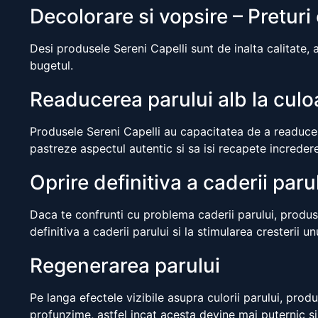
Decolorare si vopsire – Preturi
Desi produsele Sereni Capelli sunt de inalta calitate, a
bugetul.
Readucerea parului alb la culo
Produsele Sereni Capelli au capacitatea de a readuce p
pastreze aspectul autentic si sa isi recapete incredere
Oprire definitiva a caderii paru
Daca te confrunti cu problema caderii parului, produse
definitiva a caderii parului si la stimularea cresterii u
Regenerarea parului
Pe langa efectele vizibile asupra culorii parului, prod
profunzime, astfel incat acesta devine mai puternic si 