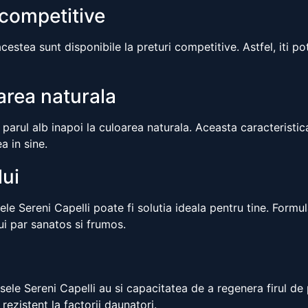
 competitive
cestea sunt disponibile la preturi competitive. Astfel, iti po
area naturala
arul alb inapoi la culoarea naturala. Aceasta caracteristica 
a in sine.
lui
le Sereni Capelli poate fi solutia ideala pentru tine. Formu
nui par sanatos si frumos.
usele Sereni Capelli au si capacitatea de a regenera firul de
rezistent la factorii daunatori.