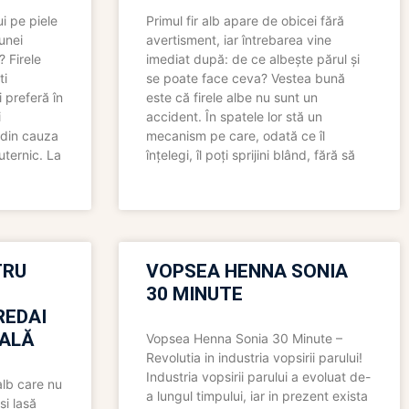
i pe piele
Primul fir alb apare de obicei fără
 unei
avertisment, iar întrebarea vine
? Firele
imediat după: de ce albește părul și
ti
se poate face ceva? Vestea bună
 preferă în
este că firele albe nu sunt un
i
accident. În spatele lor stă un
 din cauza
mecanism pe care, odată ce îl
uternic. La
înțelegi, îl poți sprijini blând, fără să
TRU
VOPSEA HENNA SONIA
30 MINUTE
REDAI
ALĂ
Vopsea Henna Sonia 30 Minute –
Revolutia in industria vopsirii parului!
Industria vopsirii parului a evoluat de-
alb care nu
a lungul timpului, iar in prezent exista
și lasă