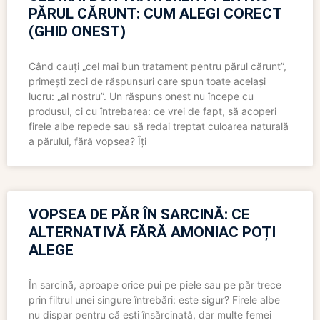
PĂRUL CĂRUNT: CUM ALEGI CORECT
(GHID ONEST)
Când cauți „cel mai bun tratament pentru părul cărunt”,
primești zeci de răspunsuri care spun toate același
lucru: „al nostru”. Un răspuns onest nu începe cu
produsul, ci cu întrebarea: ce vrei de fapt, să acoperi
firele albe repede sau să redai treptat culoarea naturală
a părului, fără vopsea? Îți
VOPSEA DE PĂR ÎN SARCINĂ: CE
ALTERNATIVĂ FĂRĂ AMONIAC POȚI
ALEGE
În sarcină, aproape orice pui pe piele sau pe păr trece
prin filtrul unei singure întrebări: este sigur? Firele albe
nu dispar pentru că ești însărcinată, dar multe femei