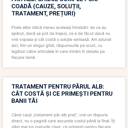
COADĂ (CAUZE, SOLUȚII,
TRATAMENT, PREȚURI)
Firele albe ridică mereu aceleași întrebări: de ce au
apărut, dacă se pot da înapoi, ce e de făcut dacă nu
vrei vopsea și cât costă o soluție serioasă. Am adunat
aici, într-un singur ghid, răspunsurile pe scurt, cu
legături către articolele în care intrăm în detaliu pe
fiecare temă.
TRATAMENT PENTRU PĂRUL ALB:
CÂT COSTĂ ȘI CE PRIMEȘTI PENTRU
BANII TĂI
Când cauți „tratament păr alb preț”, vrei un răspuns
direct, nu o pagină care ascunde costul până la final. Îți
dăm mai jos prețurile clare, ce primești pentru fiecare