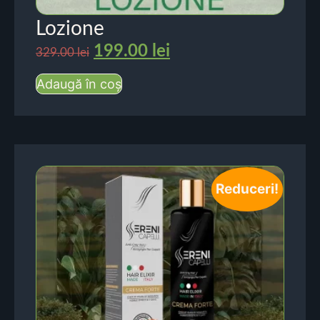
Lozione
199.00
lei
329.00
lei
Adaugă în coș
Reduceri!