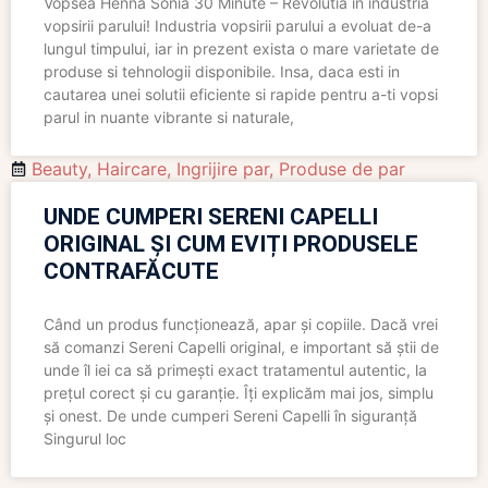
Vopsea Henna Sonia 30 Minute – Revolutia in industria
vopsirii parului! Industria vopsirii parului a evoluat de-a
lungul timpului, iar in prezent exista o mare varietate de
produse si tehnologii disponibile. Insa, daca esti in
cautarea unei solutii eficiente si rapide pentru a-ti vopsi
parul in nuante vibrante si naturale,
Beauty
,
Haircare
,
Ingrijire par
,
Produse de par
UNDE CUMPERI SERENI CAPELLI
ORIGINAL ȘI CUM EVIȚI PRODUSELE
CONTRAFĂCUTE
Când un produs funcționează, apar și copiile. Dacă vrei
să comanzi Sereni Capelli original, e important să știi de
unde îl iei ca să primești exact tratamentul autentic, la
prețul corect și cu garanție. Îți explicăm mai jos, simplu
și onest. De unde cumperi Sereni Capelli în siguranță
Singurul loc