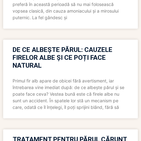
preferă în această perioadă să nu mai folosească
vopsea clasică, din cauza amoniacului și a mirosului
puternic. La fel gândesc și
DE CE ALBEȘTE PĂRUL: CAUZELE
FIRELOR ALBE ȘI CE POȚI FACE
NATURAL
Primul fir alb apare de obicei fără avertisment, iar
întrebarea vine imediat după: de ce albește părul și se
poate face ceva? Vestea bună este că firele albe nu
sunt un accident. În spatele lor stă un mecanism pe
care, odată ce îl înțelegi, îl poți sprijini blând, fără să
TRATAMENT PENTRU PĂRUL CĂRUNT