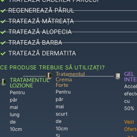
REGENEREAZĂ PĂRUL
TRATEAZĂ MĂTREAȚA
TRATEAZĂ ALOPECIA
TRATEAZĂ BARBA
TRATEAZĂ DERMATITA
CE PRODUSE TREBUIE SĂ UTILIZAȚI?
Tratamentul
GEL
Crema
INT
TRATAMENTUL
Forte
LOZIONE
Acce
Pentru
Pentru
efect
păr
păr
cu
mai
mai
50%
scurt
lung
de
de
Vezi
10cm
10cm
Ofert
Si
>>