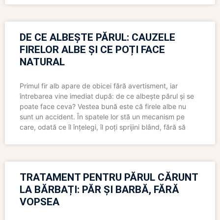
DE CE ALBEȘTE PĂRUL: CAUZELE
FIRELOR ALBE ȘI CE POȚI FACE
NATURAL
Primul fir alb apare de obicei fără avertisment, iar
întrebarea vine imediat după: de ce albește părul și se
poate face ceva? Vestea bună este că firele albe nu
sunt un accident. În spatele lor stă un mecanism pe
care, odată ce îl înțelegi, îl poți sprijini blând, fără să
TRATAMENT PENTRU PĂRUL CĂRUNT
LA BĂRBAȚI: PĂR ȘI BARBĂ, FĂRĂ
VOPSEA