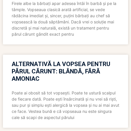
Firele albe la bărbați apar adesea întâi în barbă și pe la
tâmple. Vopseaua clasică arată artificial, se vede
rădăcina imediat și, sincer, puțini bărbați au chef să
vopsească la două săptămâni. Dacă vrei o soluție mai
discretă și mai naturală, există un tratament pentru
părul cărunt gândit exact pentru
ALTERNATIVĂ LA VOPSEA PENTRU
PĂRUL CĂRUNT: BLÂNDĂ, FĂRĂ
AMONIAC
Poate ai obosit să tot vopsești. Poate te ustură scalpul
de fiecare dată. Poate ești însărcinată și nu vrei să riști,
sau pur și simplu ești alergică la vopsea și nu ai mai avut
ce face. Vestea bună e că vopseaua nu este singura
cale să scapi de aspectul părului