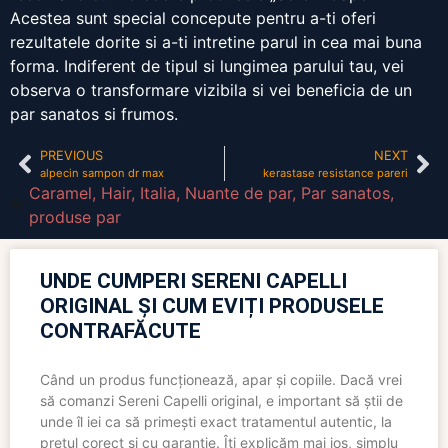
Acestea sunt special concepute pentru a-ti oferi
rezultatele dorite si a-ti intretine parul in cea mai buna
forma. Indiferent de tipul si lungimea parului tau, vei
observa o transformare vizibila si vei beneficia de un
par sanatos si frumos.
PREVIOUS
NEXT
alpecin sampon dr max
kerastase resistance pareri
Caramel
,
Hair
,
Italia
,
Nuante de par
,
Par sanatos
,
produse par
UNDE CUMPERI SERENI CAPELLI
ORIGINAL ȘI CUM EVIȚI PRODUSELE
CONTRAFĂCUTE
Când un produs funcționează, apar și copiile. Dacă vrei
să comanzi Sereni Capelli original, e important să știi de
unde îl iei ca să primești exact tratamentul autentic, la
prețul corect și cu garanție. Îți explicăm mai jos, simplu