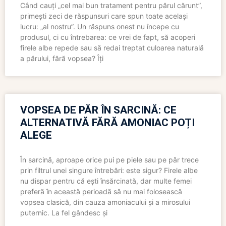
Când cauți „cel mai bun tratament pentru părul cărunt”,
primești zeci de răspunsuri care spun toate același
lucru: „al nostru”. Un răspuns onest nu începe cu
produsul, ci cu întrebarea: ce vrei de fapt, să acoperi
firele albe repede sau să redai treptat culoarea naturală
a părului, fără vopsea? Îți
VOPSEA DE PĂR ÎN SARCINĂ: CE
ALTERNATIVĂ FĂRĂ AMONIAC POȚI
ALEGE
În sarcină, aproape orice pui pe piele sau pe păr trece
prin filtrul unei singure întrebări: este sigur? Firele albe
nu dispar pentru că ești însărcinată, dar multe femei
preferă în această perioadă să nu mai folosească
vopsea clasică, din cauza amoniacului și a mirosului
puternic. La fel gândesc și