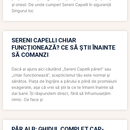
și onest. De unde cumperi Sereni Capelli în siguranță
Singurul loc
SERENI CAPELLI CHIAR
FUNCȚIONEAZĂ? CE SĂ ȘTII ÎNAINTE
SĂ COMANZI
Dacă ai ajuns aici căutând „Sereni Capelli păreri” sau
„chiar funcționează”, scepticismul tău este normal și
sănătos. Piața de îngrijire a părului e plină de promisiuni
exagerate, așa că vrei să știi la ce te înhami înainte să
dai banii. Îți răspundem direct, fără să înfrumusețăm
nimic. Ce face și
PĂR ALB: GHIDUL COMPLET CAP-