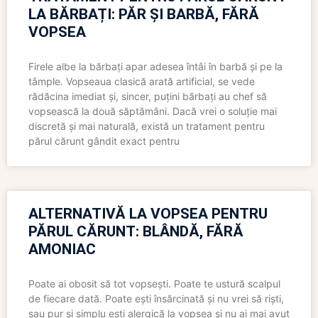
LA BĂRBAȚI: PĂR ȘI BARBĂ, FĂRĂ
VOPSEA
Firele albe la bărbați apar adesea întâi în barbă și pe la
tâmple. Vopseaua clasică arată artificial, se vede
rădăcina imediat și, sincer, puțini bărbați au chef să
vopsească la două săptămâni. Dacă vrei o soluție mai
discretă și mai naturală, există un tratament pentru
părul cărunt gândit exact pentru
ALTERNATIVĂ LA VOPSEA PENTRU
PĂRUL CĂRUNT: BLÂNDĂ, FĂRĂ
AMONIAC
Poate ai obosit să tot vopsești. Poate te ustură scalpul
de fiecare dată. Poate ești însărcinată și nu vrei să riști,
sau pur și simplu ești alergică la vopsea și nu ai mai avut