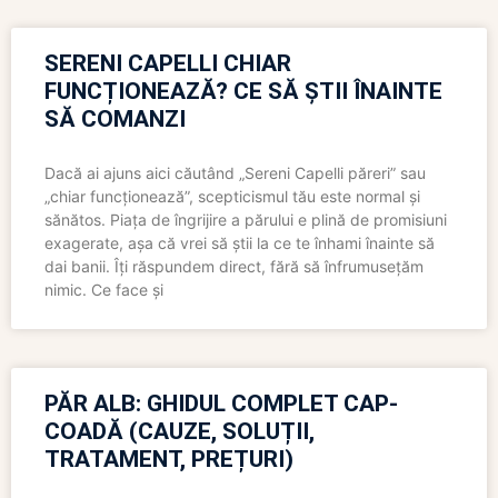
SERENI CAPELLI CHIAR
FUNCȚIONEAZĂ? CE SĂ ȘTII ÎNAINTE
SĂ COMANZI
Dacă ai ajuns aici căutând „Sereni Capelli păreri” sau
„chiar funcționează”, scepticismul tău este normal și
sănătos. Piața de îngrijire a părului e plină de promisiuni
exagerate, așa că vrei să știi la ce te înhami înainte să
dai banii. Îți răspundem direct, fără să înfrumusețăm
nimic. Ce face și
PĂR ALB: GHIDUL COMPLET CAP-
COADĂ (CAUZE, SOLUȚII,
TRATAMENT, PREȚURI)