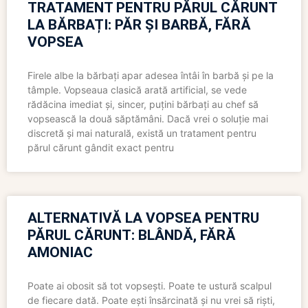
TRATAMENT PENTRU PĂRUL CĂRUNT
LA BĂRBAȚI: PĂR ȘI BARBĂ, FĂRĂ
VOPSEA
Firele albe la bărbați apar adesea întâi în barbă și pe la
tâmple. Vopseaua clasică arată artificial, se vede
rădăcina imediat și, sincer, puțini bărbați au chef să
vopsească la două săptămâni. Dacă vrei o soluție mai
discretă și mai naturală, există un tratament pentru
părul cărunt gândit exact pentru
ALTERNATIVĂ LA VOPSEA PENTRU
PĂRUL CĂRUNT: BLÂNDĂ, FĂRĂ
AMONIAC
Poate ai obosit să tot vopsești. Poate te ustură scalpul
de fiecare dată. Poate ești însărcinată și nu vrei să riști,