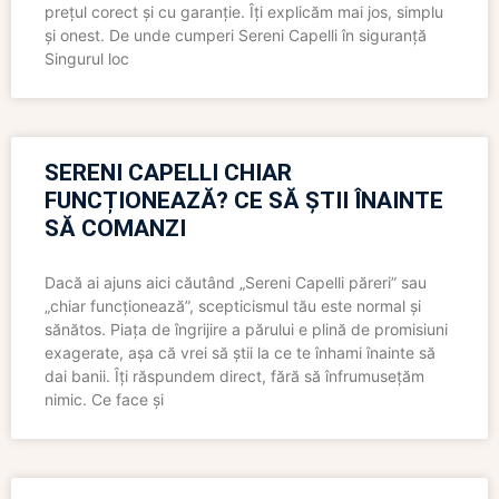
prețul corect și cu garanție. Îți explicăm mai jos, simplu
și onest. De unde cumperi Sereni Capelli în siguranță
Singurul loc
SERENI CAPELLI CHIAR
FUNCȚIONEAZĂ? CE SĂ ȘTII ÎNAINTE
SĂ COMANZI
Dacă ai ajuns aici căutând „Sereni Capelli păreri” sau
„chiar funcționează”, scepticismul tău este normal și
sănătos. Piața de îngrijire a părului e plină de promisiuni
exagerate, așa că vrei să știi la ce te înhami înainte să
dai banii. Îți răspundem direct, fără să înfrumusețăm
nimic. Ce face și