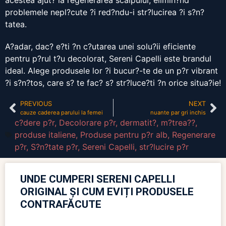
acestea ajut? la regenerarea scalpului, elimin?nd
problemele nepl?cute ?i red?ndu-i str?lucirea ?i s?n?
tatea.
A?adar, dac? e?ti ?n c?utarea unei solu?ii eficiente
pentru p?rul t?u decolorat, Sereni Capelli este brandul
ideal. Alege produsele lor ?i bucur?-te de un p?r vibrant
?i s?n?tos, care s? te fac? s? str?luce?ti ?n orice situa?ie!
PREVIOUS
NEXT
cauze caderea parului la femei
nuante par gri inchis
c?dere p?r
,
Decolorare p?r
,
dermatit?
,
m?trea??
,
produse italiene
,
Produse pentru p?r alb
,
Regenerare
p?r
,
S?n?tate p?r
,
Sereni Capelli
,
str?lucire p?r
UNDE CUMPERI SERENI CAPELLI
ORIGINAL ȘI CUM EVIȚI PRODUSELE
CONTRAFĂCUTE