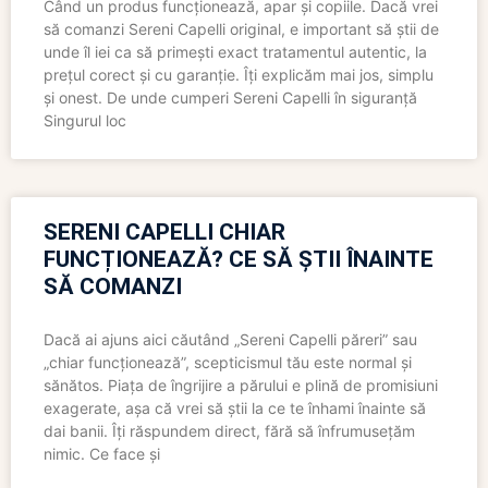
Când un produs funcționează, apar și copiile. Dacă vrei
să comanzi Sereni Capelli original, e important să știi de
unde îl iei ca să primești exact tratamentul autentic, la
prețul corect și cu garanție. Îți explicăm mai jos, simplu
și onest. De unde cumperi Sereni Capelli în siguranță
Singurul loc
SERENI CAPELLI CHIAR
FUNCȚIONEAZĂ? CE SĂ ȘTII ÎNAINTE
SĂ COMANZI
Dacă ai ajuns aici căutând „Sereni Capelli păreri” sau
„chiar funcționează”, scepticismul tău este normal și
sănătos. Piața de îngrijire a părului e plină de promisiuni
exagerate, așa că vrei să știi la ce te înhami înainte să
dai banii. Îți răspundem direct, fără să înfrumusețăm
nimic. Ce face și