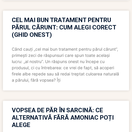
CEL MAI BUN TRATAMENT PENTRU
PĂRUL CĂRUNT: CUM ALEGI CORECT
(GHID ONEST)
Când cauți „cel mai bun tratament pentru părul cărunt”,
primești zeci de răspunsuri care spun toate același
lucru: „al nostru”. Un răspuns onest nu începe cu
produsul, ci cu întrebarea: ce vrei de fapt, să acoperi
firele albe repede sau să redai treptat culoarea naturală
a părului, fără vopsea? Îți
VOPSEA DE PĂR ÎN SARCINĂ: CE
ALTERNATIVĂ FĂRĂ AMONIAC POȚI
ALEGE