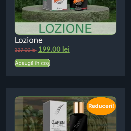
Lozione
199.00
lei
329.00
lei
Adaugă în coș
Reduceri!