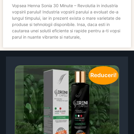
Vopsea Henna Sonia 30 Minute – Revolutia in industria
vopsirii parului! Industria vopsirii parului a evoluat de-a
lungul timpului, iar in prezent exista o mare varietate de
produse si tehnologii disponibile. Insa, daca esti in
cautarea unei solutii eficiente si rapide pentru a-ti vopsi
parul in nuante vibrante si naturale,
Reduceri!