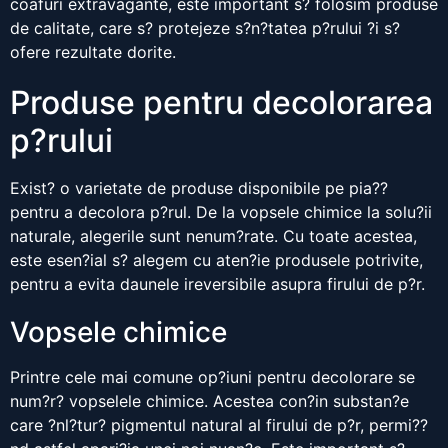
coafuri extravagante, este important s? folosim produse
de calitate, care s? protejeze s?n?tatea p?rului ?i s?
ofere rezultate dorite.
Produse pentru decolorarea
p?rului
Exist? o varietate de produse disponibile pe pia??
pentru a decolora p?rul. De la vopsele chimice la solu?ii
naturale, alegerile sunt nenum?rate. Cu toate acestea,
este esen?ial s? alegem cu aten?ie produsele potrivite,
pentru a evita daunele ireversibile asupra firului de p?r.
Vopsele chimice
Printre cele mai comune op?iuni pentru decolorare se
num?r? vopselele chimice. Acestea con?in substan?e
care ?nl?tur? pigmentul natural al firului de p?r, permi??