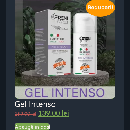
Reduceri!
Gel Intenso
139.00
lei
159.00
lei
Adaugă în coș