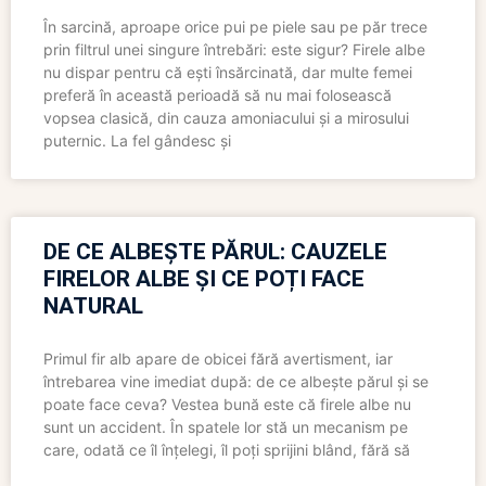
În sarcină, aproape orice pui pe piele sau pe păr trece
prin filtrul unei singure întrebări: este sigur? Firele albe
nu dispar pentru că ești însărcinată, dar multe femei
preferă în această perioadă să nu mai folosească
vopsea clasică, din cauza amoniacului și a mirosului
puternic. La fel gândesc și
DE CE ALBEȘTE PĂRUL: CAUZELE
FIRELOR ALBE ȘI CE POȚI FACE
NATURAL
Primul fir alb apare de obicei fără avertisment, iar
întrebarea vine imediat după: de ce albește părul și se
poate face ceva? Vestea bună este că firele albe nu
sunt un accident. În spatele lor stă un mecanism pe
care, odată ce îl înțelegi, îl poți sprijini blând, fără să