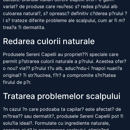
variat? de produse care reu?esc s? redea p?rului alb
culoarea natural?, s? opreasc? definitiv c?derea p?rului ?
i s? trateze diferite probleme ale scalpului, cum ar fi m?
trea?a ?i dermatita.
Redarea culorii naturale
Produsele Sereni Capelli au propriet??i speciale care
permit p?strarea culorii naturale a p?rului. Acestea ofer?
o nou? via?? p?rului t?u alb, aduc?ndu-i ?napoi nuan?a
original? ?i str?lucirea, f?r? a compromite s?n?tatea
firului de p?r.
Tratarea problemelor scalpului
?n cazul ?n care podoaba ta capilar? este afectat? de
m?trea?? sau dermatit?, produsele Sereni Capelli pot fi
solu?ia ideal?. Formulate cu ingrediente naturale,