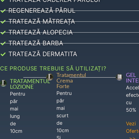
REGENEREAZĂ PĂRUL
TRATEAZĂ MĂTREAȚA
TRATEAZĂ ALOPECIA
TRATEAZĂ BARBA
TRATEAZĂ DERMATITA
CE PRODUSE TREBUIE SĂ UTILIZAȚI?
Tratamentul
GEL
Crema
INT
TRATAMENTUL
Forte
LOZIONE
Acce
Pentru
Pentru
efect
păr
păr
cu
mai
mai
50%
scurt
lung
de
de
Vezi
10cm
10cm
Ofert
Si
>>