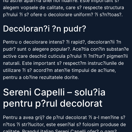
nd astfel apari?ia unei noi nuan?e. Este important s?
alegem vopsele de calitate, care s? respecte structura
p?rului ?i s? ofere o decolorare uniform? ?i s?n?toas?.
Decoloran?i ?n pudr?
Pentru o decolorare intens? ?i rapid?, decoloran?ii ?n
pudr? sunt o alegere popular?. Ace?tia con?in substan?e
active care deschid cuticula p?rului ?i ?nl?tur? pigmen?ii
naturali. Este important s? respect?m instruc?iunile de
utilizare ?i s? acord?m aten?ie timpului de ac?iune,
pentru a ob?ine rezultatele dorite.
Sereni Capelli – solu?ia
pentru p?rul decolorat
Pentru a avea grij? de p?rul decolorat ?i a-l men?ine s?
n?tos ?i str?lucitor, este esen?ial s? folosim produse de
calitate. Brandul italian Sereni Capelli ofer? o gam?