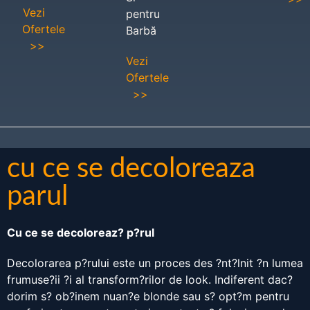
Vezi
pentru
Ofertele
Barbă
>>
Vezi
Ofertele
>>
cu ce se decoloreaza
parul
Cu ce se decoloreaz? p?rul
Decolorarea p?rului este un proces des ?nt?lnit ?n lumea
frumuse?ii ?i al transform?rilor de look. Indiferent dac?
dorim s? ob?inem nuan?e blonde sau s? opt?m pentru