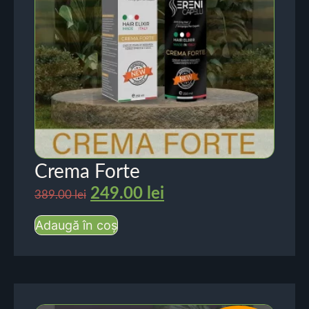
Crema Forte
249.00
lei
389.00
lei
Adaugă în coș