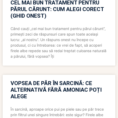
CEL MAI BUN TRATAMENT PENTRU
PĂRUL CĂRUNT: CUM ALEGI CORECT
(GHID ONEST)
Când cauți „cel mai bun tratament pentru părul cărunt”,
primești zeci de răspunsuri care spun toate același
lucru: „al nostru”. Un răspuns onest nu începe cu
produsul, ci cu întrebarea: ce vrei de fapt, să acoperi
firele albe repede sau să redai treptat culoarea naturală
a părului, fără vopsea? Îți
VOPSEA DE PĂR ÎN SARCINĂ: CE
ALTERNATIVĂ FĂRĂ AMONIAC POȚI
ALEGE
În sarcină, aproape orice pui pe piele sau pe păr trece
prin filtrul unei singure întrebări: este sigur? Firele albe