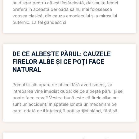
nu dispar pentru că ești însărcinată, dar multe femei
preferă în această perioadă să nu mai folosească
vopsea clasică, din cauza amoniacului și a mirosului
puternic. La fel gândesc și
DE CE ALBEȘTE PĂRUL: CAUZELE
FIRELOR ALBE ȘI CE POȚI FACE
NATURAL
Primul fir alb apare de obicei fără avertisment, iar
întrebarea vine imediat după: de ce albește părul și se
poate face ceva? Vestea bună este că firele albe nu
sunt un accident. În spatele lor stă un mecanism pe
care, odată ce îl înțelegi, îl poți sprijini blând, fără să