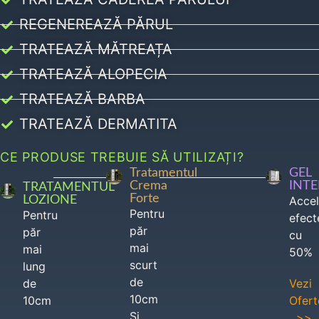
REGENEREAZĂ PĂRUL
TRATEAZĂ MĂTREAȚA
TRATEAZĂ ALOPECIA
TRATEAZĂ BARBA
TRATEAZĂ DERMATITA
CE PRODUSE TREBUIE SĂ UTILIZAȚI?
Tratamentul
GEL
Crema
INT
TRATAMENTUL
Forte
LOZIONE
Acce
Pentru
Pentru
efect
păr
păr
cu
mai
mai
50%
scurt
lung
de
de
Vezi
10cm
10cm
Ofert
Si
>>