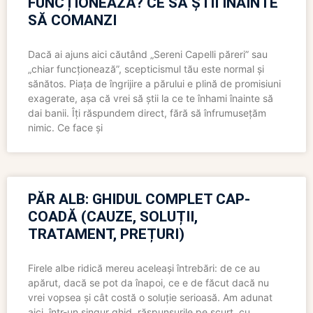
FUNCȚIONEAZĂ? CE SĂ ȘTII ÎNAINTE
SĂ COMANZI
Dacă ai ajuns aici căutând „Sereni Capelli păreri” sau
„chiar funcționează”, scepticismul tău este normal și
sănătos. Piața de îngrijire a părului e plină de promisiuni
exagerate, așa că vrei să știi la ce te înhami înainte să
dai banii. Îți răspundem direct, fără să înfrumusețăm
nimic. Ce face și
PĂR ALB: GHIDUL COMPLET CAP-
COADĂ (CAUZE, SOLUȚII,
TRATAMENT, PREȚURI)
Firele albe ridică mereu aceleași întrebări: de ce au
apărut, dacă se pot da înapoi, ce e de făcut dacă nu
vrei vopsea și cât costă o soluție serioasă. Am adunat
aici, într-un singur ghid, răspunsurile pe scurt, cu