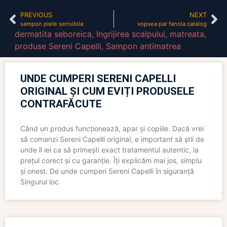
PREVIOUS
NEXT
sampon piele sensibila
vopsea par fanola catalog
dermatita seboreica
,
Ingrijirea scalpului
,
matreata
,
produse Sereni Capelli
,
Sampon antimatrea
UNDE CUMPERI SERENI CAPELLI
ORIGINAL ȘI CUM EVIȚI PRODUSELE
CONTRAFĂCUTE
Când un produs funcționează, apar și copiile. Dacă vrei
să comanzi Sereni Capelli original, e important să știi de
unde îl iei ca să primești exact tratamentul autentic, la
prețul corect și cu garanție. Îți explicăm mai jos, simplu
și onest. De unde cumperi Sereni Capelli în siguranță
Singurul loc