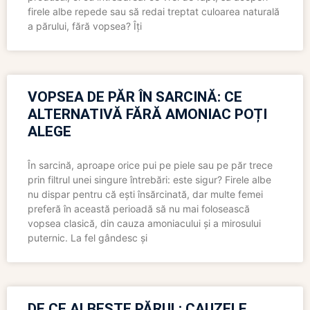
firele albe repede sau să redai treptat culoarea naturală
a părului, fără vopsea? Îți
VOPSEA DE PĂR ÎN SARCINĂ: CE
ALTERNATIVĂ FĂRĂ AMONIAC POȚI
ALEGE
În sarcină, aproape orice pui pe piele sau pe păr trece
prin filtrul unei singure întrebări: este sigur? Firele albe
nu dispar pentru că ești însărcinată, dar multe femei
preferă în această perioadă să nu mai folosească
vopsea clasică, din cauza amoniacului și a mirosului
puternic. La fel gândesc și
DE CE ALBEȘTE PĂRUL: CAUZELE