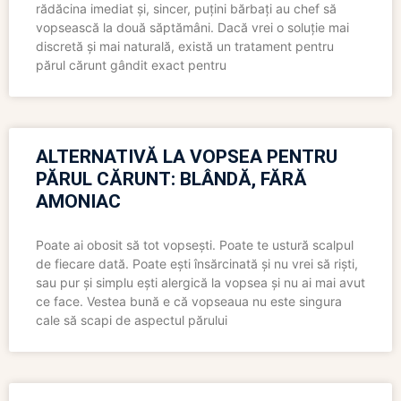
rădăcina imediat și, sincer, puțini bărbați au chef să
vopsească la două săptămâni. Dacă vrei o soluție mai
discretă și mai naturală, există un tratament pentru
părul cărunt gândit exact pentru
ALTERNATIVĂ LA VOPSEA PENTRU
PĂRUL CĂRUNT: BLÂNDĂ, FĂRĂ
AMONIAC
Poate ai obosit să tot vopsești. Poate te ustură scalpul
de fiecare dată. Poate ești însărcinată și nu vrei să riști,
sau pur și simplu ești alergică la vopsea și nu ai mai avut
ce face. Vestea bună e că vopseaua nu este singura
cale să scapi de aspectul părului