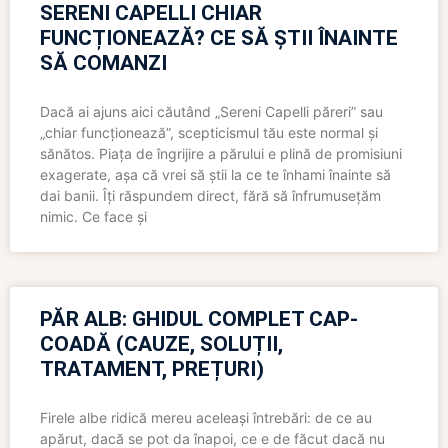
SERENI CAPELLI CHIAR
FUNCȚIONEAZĂ? CE SĂ ȘTII ÎNAINTE
SĂ COMANZI
Dacă ai ajuns aici căutând „Sereni Capelli păreri” sau
„chiar funcționează”, scepticismul tău este normal și
sănătos. Piața de îngrijire a părului e plină de promisiuni
exagerate, așa că vrei să știi la ce te înhami înainte să
dai banii. Îți răspundem direct, fără să înfrumusețăm
nimic. Ce face și
PĂR ALB: GHIDUL COMPLET CAP-
COADĂ (CAUZE, SOLUȚII,
TRATAMENT, PREȚURI)
Firele albe ridică mereu aceleași întrebări: de ce au
apărut, dacă se pot da înapoi, ce e de făcut dacă nu