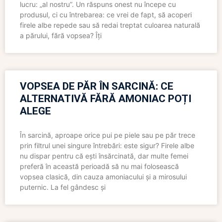
lucru: „al nostru”. Un răspuns onest nu începe cu
produsul, ci cu întrebarea: ce vrei de fapt, să acoperi
firele albe repede sau să redai treptat culoarea naturală
a părului, fără vopsea? Îți
VOPSEA DE PĂR ÎN SARCINĂ: CE
ALTERNATIVĂ FĂRĂ AMONIAC POȚI
ALEGE
În sarcină, aproape orice pui pe piele sau pe păr trece
prin filtrul unei singure întrebări: este sigur? Firele albe
nu dispar pentru că ești însărcinată, dar multe femei
preferă în această perioadă să nu mai folosească
vopsea clasică, din cauza amoniacului și a mirosului
puternic. La fel gândesc și