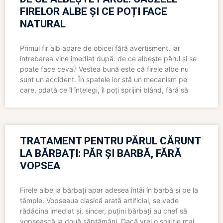
FIRELOR ALBE ȘI CE POȚI FACE
NATURAL
Primul fir alb apare de obicei fără avertisment, iar
întrebarea vine imediat după: de ce albește părul și se
poate face ceva? Vestea bună este că firele albe nu
sunt un accident. În spatele lor stă un mecanism pe
care, odată ce îl înțelegi, îl poți sprijini blând, fără să
TRATAMENT PENTRU PĂRUL CĂRUNT
LA BĂRBAȚI: PĂR ȘI BARBĂ, FĂRĂ
VOPSEA
Firele albe la bărbați apar adesea întâi în barbă și pe la
tâmple. Vopseaua clasică arată artificial, se vede
rădăcina imediat și, sincer, puțini bărbați au chef să
vopsească la două săptămâni. Dacă vrei o soluție mai