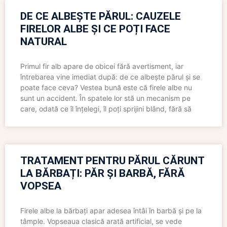
DE CE ALBEȘTE PĂRUL: CAUZELE
FIRELOR ALBE ȘI CE POȚI FACE
NATURAL
Primul fir alb apare de obicei fără avertisment, iar
întrebarea vine imediat după: de ce albește părul și se
poate face ceva? Vestea bună este că firele albe nu
sunt un accident. În spatele lor stă un mecanism pe
care, odată ce îl înțelegi, îl poți sprijini blând, fără să
TRATAMENT PENTRU PĂRUL CĂRUNT
LA BĂRBAȚI: PĂR ȘI BARBĂ, FĂRĂ
VOPSEA
Firele albe la bărbați apar adesea întâi în barbă și pe la
tâmple. Vopseaua clasică arată artificial, se vede