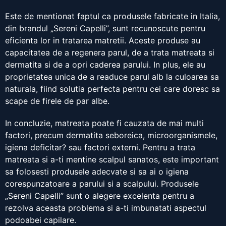
Este de mentionat faptul ca produsele fabricate in Italia,
din brandul „Sereni Capelli”, sunt recunoscute pentru
eficienta lor in tratarea matretii. Aceste produse au
capacitatea de a regenera parul, de a trata matreata si
dermatita si de a opri caderea parului. In plus, ele au
proprietatea unica de a readuce parul alb la culoarea sa
naturala, fiind solutia perfecta pentru cei care doresc sa
scape de firele de par albe.
In concluzie, matreata poate fi cauzata de mai multi
factori, precum dermatita seboreica, microorganismele,
igiena deficitar? sau factori externi. Pentru a trata
matreata si a-ti mentine scalpul sanatos, este important
sa folosesti produsele adecvate si sa ai o igiena
corespunzatoare a parului si a scalpului. Produsele
„Sereni Capelli” sunt o alegere excelenta pentru a
rezolva aceasta problema si a-ti imbunatati aspectul
podoabei capilare.