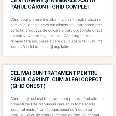
CE VITAMINE ȘI MINERALE AJUTĂ
PĂRUL CĂRUNT: GHID COMPLET
Când apar primele fire albe, mulți se întreabă dacă nu
cumva le lipsește ceva din alimentație. Întrebarea este
corectă: producția de culoare a părului depinde direct
de câteva vitamine și minerale. Când organismul
rămâne fără ele, celulele care dau culoare firului nu mai
lucrează la fel de bine. Îți explicăm
CEL MAI BUN TRATAMENT PENTRU
PĂRUL CĂRUNT: CUM ALEGI CORECT
(GHID ONEST)
Când cauți „cel mai bun tratament pentru părul cărunt”,
primești zeci de răspunsuri care spun toate același
lucru: „al nostru”. Un răspuns onest nu începe cu
produsul, ci cu întrebarea: ce vrei de fapt, să acoperi