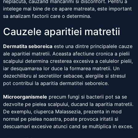
neplacuta, cauzand mancarimi si disconfort. Pentru a
intelege mai bine de ce apare matreata, este important
sa analizam factorii care o determina.
Cauzele aparitiei matretii
Dermatita seboreica
este una dintre principalele cauze
ale aparitiei matretii. Aceasta afectiune cronica a pielii
scalpului determina cresterea excesiva a celulelor pielii,
iar desquamarea lor duce la formarea matretii. Un
dezechilibru al secretiilor sebacee, alergiile si stresul
pot contribui la aparitia dermatitei seboreice.
Microorganismele
precum fungi si bacterii pot sa se
dezvolte pe pielea scalpului, ducand la aparitia matretii.
De exemplu, ciuperca Malassezia, prezenta in mod
normal pe pielea noastra, poate provoca iritatii si
descuamari excesive atunci cand se multiplica in exces.