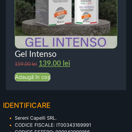
Gel Intenso
139.00
lei
159.00
lei
Adaugă în coș
IDENTIFICARE
Sereni Capelli SRL.
CODICE FISCALE: IT00343169991