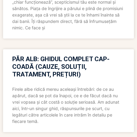
„chiar funcționează”, scepticismul tău este normal și
sănătos. Piața de îngrijire a părului e plină de promisiuni
exagerate, așa că vrei să știi la ce te înhami înainte să
dai banii. Îți răspundem direct, fără să înfrumusețăm
nimic. Ce face și
PĂR ALB: GHIDUL COMPLET CAP-
COADĂ (CAUZE, SOLUȚII,
TRATAMENT, PREȚURI)
Firele albe ridică mereu aceleași întrebări: de ce au
apărut, dacă se pot da înapoi, ce e de făcut dacă nu
vrei vopsea și cât costă o soluție serioasă. Am adunat
aici, într-un singur ghid, răspunsurile pe scurt, cu
legături către articolele în care intrăm în detaliu pe
fiecare temă.