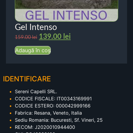
Gel Intenso
139.00
lei
159.00
lei
Adaugă în coș
IDENTIFICARE
Sereni Capelli SRL.
CODICE FISCALE: IT00343169991
CODICE ESTERO: 000042999166
Fabrica: Resana, Veneto, Italia
Sediu Romania: Bucuresti, Sf. Vineri, 25
RECOM: J2020010944400