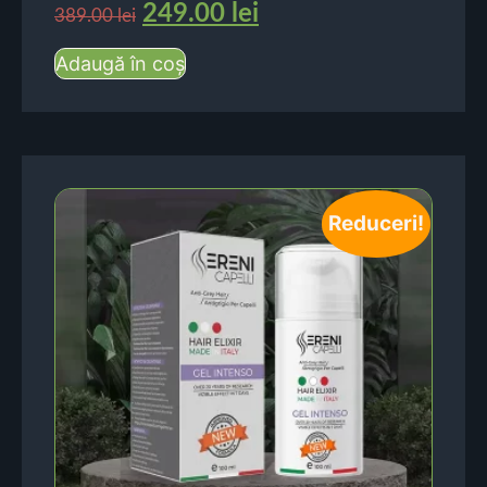
249.00
lei
389.00
lei
Adaugă în coș
Reduceri!