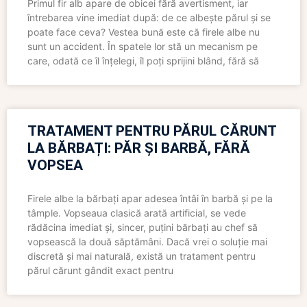
Primul fir alb apare de obicei fără avertisment, iar
întrebarea vine imediat după: de ce albește părul și se
poate face ceva? Vestea bună este că firele albe nu
sunt un accident. În spatele lor stă un mecanism pe
care, odată ce îl înțelegi, îl poți sprijini blând, fără să
TRATAMENT PENTRU PĂRUL CĂRUNT
LA BĂRBAȚI: PĂR ȘI BARBĂ, FĂRĂ
VOPSEA
Firele albe la bărbați apar adesea întâi în barbă și pe la
tâmple. Vopseaua clasică arată artificial, se vede
rădăcina imediat și, sincer, puțini bărbați au chef să
vopsească la două săptămâni. Dacă vrei o soluție mai
discretă și mai naturală, există un tratament pentru
părul cărunt gândit exact pentru