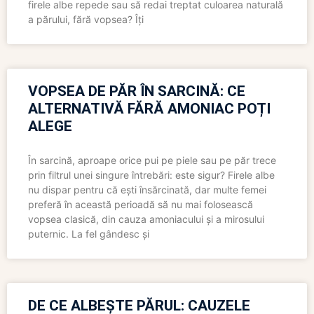
firele albe repede sau să redai treptat culoarea naturală
a părului, fără vopsea? Îți
VOPSEA DE PĂR ÎN SARCINĂ: CE
ALTERNATIVĂ FĂRĂ AMONIAC POȚI
ALEGE
În sarcină, aproape orice pui pe piele sau pe păr trece
prin filtrul unei singure întrebări: este sigur? Firele albe
nu dispar pentru că ești însărcinată, dar multe femei
preferă în această perioadă să nu mai folosească
vopsea clasică, din cauza amoniacului și a mirosului
puternic. La fel gândesc și
DE CE ALBEȘTE PĂRUL: CAUZELE