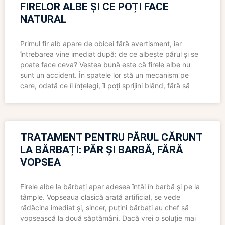
FIRELOR ALBE ȘI CE POȚI FACE
NATURAL
Primul fir alb apare de obicei fără avertisment, iar
întrebarea vine imediat după: de ce albește părul și se
poate face ceva? Vestea bună este că firele albe nu
sunt un accident. În spatele lor stă un mecanism pe
care, odată ce îl înțelegi, îl poți sprijini blând, fără să
TRATAMENT PENTRU PĂRUL CĂRUNT
LA BĂRBAȚI: PĂR ȘI BARBĂ, FĂRĂ
VOPSEA
Firele albe la bărbați apar adesea întâi în barbă și pe la
tâmple. Vopseaua clasică arată artificial, se vede
rădăcina imediat și, sincer, puțini bărbați au chef să
vopsească la două săptămâni. Dacă vrei o soluție mai