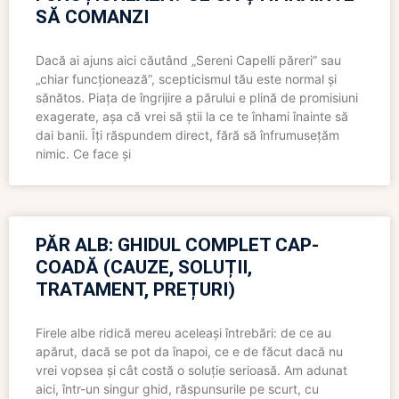
SĂ COMANZI
Dacă ai ajuns aici căutând „Sereni Capelli păreri” sau
„chiar funcționează”, scepticismul tău este normal și
sănătos. Piața de îngrijire a părului e plină de promisiuni
exagerate, așa că vrei să știi la ce te înhami înainte să
dai banii. Îți răspundem direct, fără să înfrumusețăm
nimic. Ce face și
PĂR ALB: GHIDUL COMPLET CAP-
COADĂ (CAUZE, SOLUȚII,
TRATAMENT, PREȚURI)
Firele albe ridică mereu aceleași întrebări: de ce au
apărut, dacă se pot da înapoi, ce e de făcut dacă nu
vrei vopsea și cât costă o soluție serioasă. Am adunat
aici, într-un singur ghid, răspunsurile pe scurt, cu