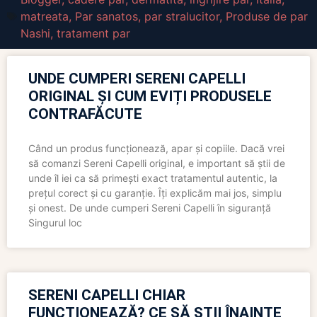
matreata
,
Par sanatos
,
par stralucitor
,
Produse de par
Nashi
,
tratament par
UNDE CUMPERI SERENI CAPELLI
ORIGINAL ȘI CUM EVIȚI PRODUSELE
CONTRAFĂCUTE
Când un produs funcționează, apar și copiile. Dacă vrei
să comanzi Sereni Capelli original, e important să știi de
unde îl iei ca să primești exact tratamentul autentic, la
prețul corect și cu garanție. Îți explicăm mai jos, simplu
și onest. De unde cumperi Sereni Capelli în siguranță
Singurul loc
SERENI CAPELLI CHIAR
FUNCȚIONEAZĂ? CE SĂ ȘTII ÎNAINTE