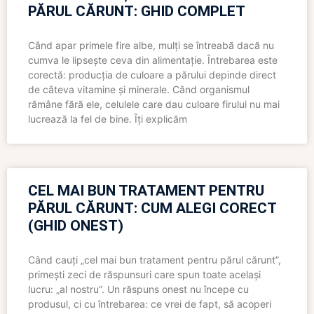
PĂRUL CĂRUNT: GHID COMPLET
Când apar primele fire albe, mulți se întreabă dacă nu
cumva le lipsește ceva din alimentație. Întrebarea este
corectă: producția de culoare a părului depinde direct
de câteva vitamine și minerale. Când organismul
rămâne fără ele, celulele care dau culoare firului nu mai
lucrează la fel de bine. Îți explicăm
CEL MAI BUN TRATAMENT PENTRU
PĂRUL CĂRUNT: CUM ALEGI CORECT
(GHID ONEST)
Când cauți „cel mai bun tratament pentru părul cărunt”,
primești zeci de răspunsuri care spun toate același
lucru: „al nostru”. Un răspuns onest nu începe cu
produsul, ci cu întrebarea: ce vrei de fapt, să acoperi