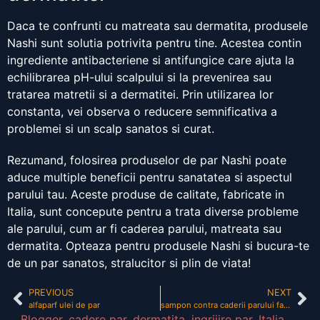
Daca te confrunti cu matreata sau dermatita, produsele
Nashi sunt solutia potrivita pentru tine. Acestea contin
ingrediente antibacteriene si antifungice care ajuta la
echilibrarea pH-ului scalpului si la prevenirea sau
tratarea matretii si a dermatitei. Prin utilizarea lor
constanta, vei observa o reducere semnificativa a
problemei si un scalp sanatos si curat.
Rezumand, folosirea produselor de par Nashi poate
aduce multiple beneficii pentru sanatatea si aspectul
parului tau. Aceste produse de calitate, fabricate in
Italia, sunt concepute pentru a trata diverse probleme
ale parului, cum ar fi caderea parului, matreata sau
dermatita. Opteaza pentru produsele Nashi si bucura-te
de un par sanatos, stralucitor si plin de viata!
PREVIOUS
NEXT
alfaparf ulei de par
sampon contra caderii parului favisan
Blogger
,
cadere par
,
dermatita
,
ingrijire par
,
Italia
,