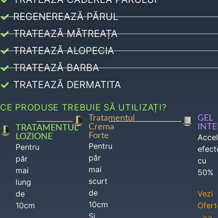
REGENEREAZĂ PĂRUL
TRATEAZĂ MĂTREAȚA
TRATEAZĂ ALOPECIA
TRATEAZĂ BARBA
TRATEAZĂ DERMATITA
CE PRODUSE TREBUIE SĂ UTILIZAȚI?
Tratamentul
GEL
Crema
INT
TRATAMENTUL
Forte
LOZIONE
Acce
Pentru
Pentru
efect
păr
păr
cu
mai
mai
50%
scurt
lung
de
de
Vezi
10cm
10cm
Ofert
Si
>>