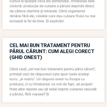
cumva le lipsește ceva din alimentație. Întrebarea este
corectă: producția de culoare a părului depinde direct
de câteva vitamine și minerale. Când organismul
rămâne fără ele, celulele care dau culoare firului nu mai
lucrează la fel de bine. Îți explicăm
CEL MAI BUN TRATAMENT PENTRU
PĂRUL CĂRUNT: CUM ALEGI CORECT
(GHID ONEST)
Când cauți „cel mai bun tratament pentru părul cărunt”,
primești zeci de răspunsuri care spun toate același
lucru: „al nostru”. Un răspuns onest nu începe cu
produsul, ci cu întrebarea: ce vrei de fapt, să acoperi
firele albe repede sau să redai treptat culoarea naturală
a părului, fără vopsea? Îți