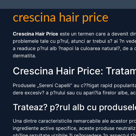
crescina hair price
Crescina Hair Price
este un termen care a devenit din
problemele tale cu p?rul, atunci ar trebui s? ai ?n ve
a readuce p?rul alb ?napoi la culoarea natural?, de a 
dermatita.
Crescina Hair Price: Tratam
Produsele „Sereni Capelli” au c??tigat rapid popularita
dere excesiv? a p?rului sau cu apari?ia firelor albe, a
Trateaz? p?rul alb cu produsele
Una dintre caracteristicile remarcabile ale acestor pr
ingrediente active specifice, aceste produse neutraliz
ob?ine rezultate vizibile ?i re?ncredere ?n aspectul t?