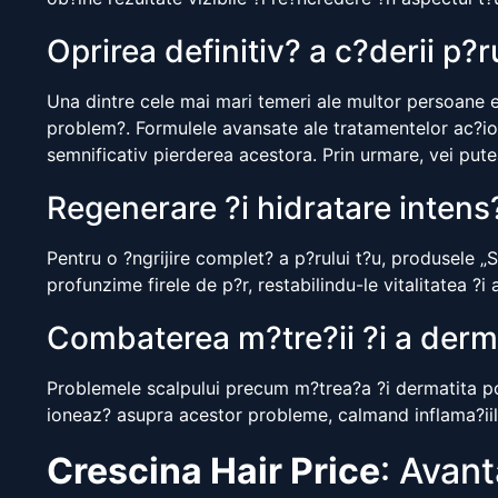
Oprirea definitiv? a c?derii p?r
Una dintre cele mai mari temeri ale multor persoane es
problem?. Formulele avansate ale tratamentelor ac?ion
semnificativ pierderea acestora. Prin urmare, vei pute
Regenerare ?i hidratare intens
Pentru o ?ngrijire complet? a p?rului t?u, produsele „
profunzime firele de p?r, restabilindu-le vitalitatea ?i 
Combaterea m?tre?ii ?i a derma
Problemele scalpului precum m?trea?a ?i dermatita pot
ioneaz? asupra acestor probleme, calmand inflama?iile
Crescina Hair Price
: Avant