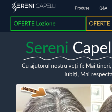
Produse
Q&A
OFERTE Lozione
OFERTE 
Sereni
Capel
Cu ajutorul nostru veți fi: Mai tineri
iubiți, Mai respecta