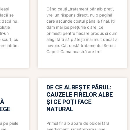
leași
Când cauți „tratament păr alb preț”,
 dacă se
vrei un răspuns direct, nu o pagină
t dacă nu
care ascunde costul până la final. Îți
oluție
dăm mai jos prețurile clare, ce
tr-un
primești pentru fiecare produs și cum
 scurt, cu
alegi fără să plătești mai mult decât ai
care intrăm
nevoie. Cât costă tratamentul Sereni
Capelli Gama noastră are trei
N
DE CE ALBEȘTE PĂRUL:
CAUZELE FIRELOR ALBE
RĂ
ȘI CE POȚI FACE
LEGE
NATURAL
i pe piele
Primul fir alb apare de obicei fără
 unei
avertisment, iar întrebarea vine