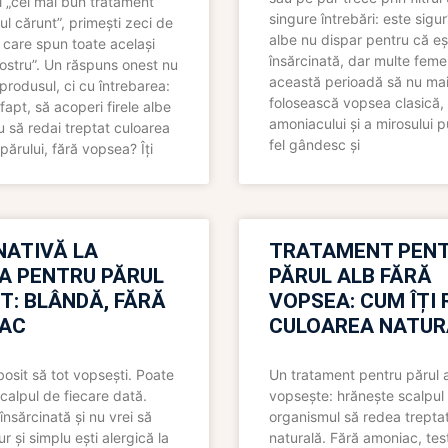
 „cel mai bun tratament
singure întrebări: este sigur
ul cărunt”, primești zeci de
albe nu dispar pentru că eș
 care spun toate același
însărcinată, dar multe femei
 nostru”. Un răspuns onest nu
această perioadă să nu ma
produsul, ci cu întrebarea:
folosească vopsea clasică,
fapt, să acoperi firele albe
amoniacului și a mirosului p
 să redai treptat culoarea
fel gândesc și
părului, fără vopsea? Îți
NATIVĂ LA
TRATAMENT PEN
A PENTRU PĂRUL
PĂRUL ALB FĂRĂ
T: BLÂNDĂ, FĂRĂ
VOPSEA: CUM ÎȚI 
AC
CULOAREA NATUR
bosit să tot vopsești. Poate
Un tratament pentru părul 
scalpul de fiecare dată.
vopsește: hrănește scalpul 
însărcinată și nu vrei să
organismul să redea trepta
pur și simplu ești alergică la
naturală. Fără amoniac, tes