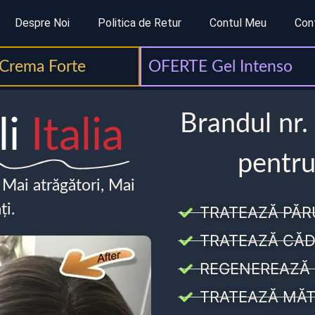
Despre Noi
Politica de Retur
Contul Meu
Con
Crema Forte
OFERTE Gel Intenso
Brandul nr.
li
Italia
pentru
, Mai atrăgători, Mai
ți.
TRATEAZĂ PĂR
TRATEAZĂ CĂD
REGENEREAZĂ 
TRATEAZĂ MĂT