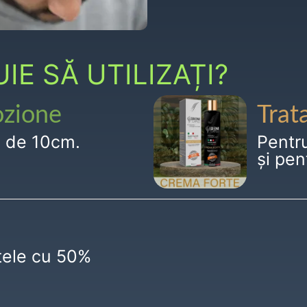
E SĂ UTILIZAȚI?
ozione
Trat
g de 10cm.
Pentr
și pen
ctele cu 50%