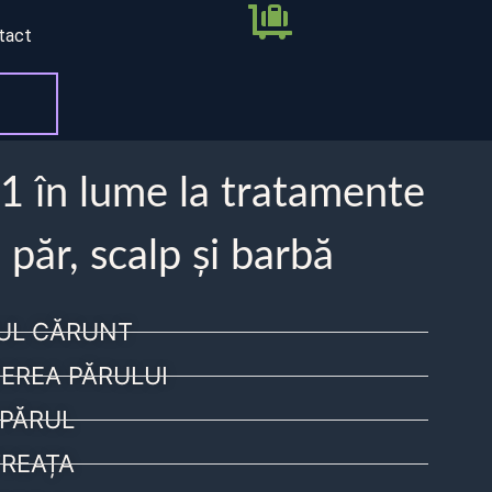
tact
 1 în lume la tratamente
 păr, scalp și barbă
UL CĂRUNT
EREA PĂRULUI
PĂRUL
REAȚA