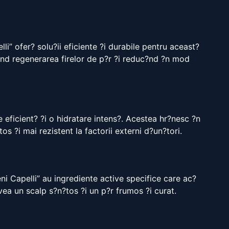
i” ofer? solu?ii eficiente ?i durabile pentru aceast?
?nd regenerarea firelor de p?r ?i reduc?nd ?n mod
 eficient? ?i o hidratare intens?. Acestea hr?nesc ?n
tos ?i mai rezistent la factorii externi d?un?tori.
i Capelli” au ingrediente active specifice care ac?
ea un scalp s?n?tos ?i un p?r frumos ?i curat.