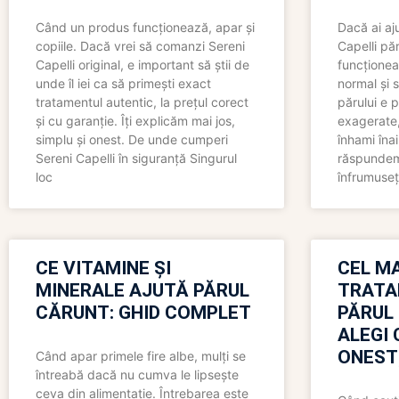
Când un produs funcționează, apar și
Dacă ai aj
copiile. Dacă vrei să comanzi Sereni
Capelli păr
Capelli original, e important să știi de
funcționea
unde îl iei ca să primești exact
normal și s
tratamentul autentic, la prețul corect
părului e p
și cu garanție. Îți explicăm mai jos,
exagerate, 
simplu și onest. De unde cumperi
înhami înai
Sereni Capelli în siguranță Singurul
răspundem 
loc
înfrumuseț
CE VITAMINE ȘI
CEL MA
MINERALE AJUTĂ PĂRUL
TRATA
CĂRUNT: GHID COMPLET
PĂRUL
ALEGI 
ONEST
Când apar primele fire albe, mulți se
întreabă dacă nu cumva le lipsește
ceva din alimentație. Întrebarea este