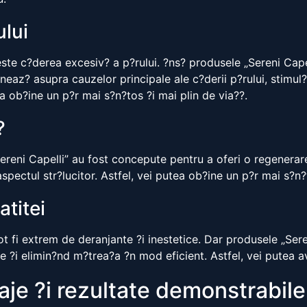
ului
te c?derea excesiv? a p?rului. ?ns? produsele „Sereni Capell
eaz? asupra cauzelor principale ale c?derii p?rului, stimul
a ob?ine un p?r mai s?n?tos ?i mai plin de via??.
?
Sereni Capelli” au fost concepute pentru a oferi o regenerare
aspectul str?lucitor. Astfel, vei putea ob?ine un p?r mai s?n?
titei
 fi extrem de deranjante ?i inestetice. Dar produsele „Seren
 ?i elimin?nd m?trea?a ?n mod eficient. Astfel, vei putea av
aje ?i rezultate demonstrabile