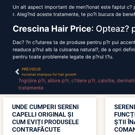
Un alt aspect important de men?ionat este faptul c? pr
r. Aleg?nd aceste tratamente, te po?i bucura de benefi
Crescina Hair Price
: Opteaz? 
Dac? ?n c?utarea ta de produse pentru p?r pui accentul
readuce p?rul alb la culoarea natural?, de a opri defi
pentru toate problemele legate de p?rul t?u.
PREVIOUS
horsetail shampoo for hair growth
?ngrijire p?r
,
albire p?r
,
c?dere p?r
,
calvitie
,
dermati
tratamente
UNDE CUMPERI SERENI
SERENI
CAPELLI ORIGINAL ȘI
FUNCȚ
CUM EVIȚI PRODUSELE
ȘTII Î
CONTRAFĂCUTE
COMAN