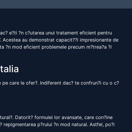
ac? e?ti ?n c?utarea unui tratament eficient pentru
lli”. Acestea au demonstrat capacit??i impresionante de
trata ?n mod eficient problemele precum m?trea?a ?i
talia
e pe care le ofer?. Indiferent dac? te confrun?i cu o c?
tural?. Datorit? formulei lor avansate, care con?ine
z? repigmentarea p?rului ?n mod natural. Astfel, po?i