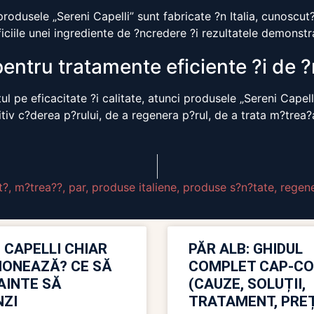
odusele „Sereni Capelli” sunt fabricate ?n Italia, cunoscut?
ciile unei ingrediente de ?ncredere ?i rezultatele demonstra
pentru tratamente eficiente ?i de 
 pe eficacitate ?i calitate, atunci produsele „Sereni Capelli
nitiv c?derea p?rului, de a regenera p?rul, de a trata m?trea
t?
,
m?trea??
,
par
,
produse italiene
,
produse s?n?tate
,
regen
 CAPELLI CHIAR
PĂR ALB: GHIDUL
IONEAZĂ? CE SĂ
COMPLET CAP-C
NAINTE SĂ
(CAUZE, SOLUȚII,
ZI
TRATAMENT, PREȚ