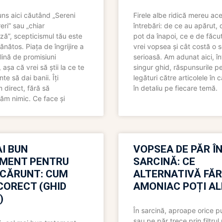
uns aici căutând „Sereni
Firele albe ridică mereu ace
eri” sau „chiar
întrebări: de ce au apărut,
ză”, scepticismul tău este
pot da înapoi, ce e de făcu
ănătos. Piața de îngrijire a
vrei vopsea și cât costă o s
lină de promisiuni
serioasă. Am adunat aici, în
așa că vrei să știi la ce te
singur ghid, răspunsurile pe
nte să dai banii. Îți
legături către articolele în 
direct, fără să
în detaliu pe fiecare temă.
ăm nimic. Ce face și
I BUN
VOPSEA DE PĂR Î
MENT PENTRU
SARCINĂ: CE
 CĂRUNT: CUM
ALTERNATIVĂ FĂ
CORECT (GHID
AMONIAC POȚI A
)
În sarcină, aproape orice pu
sau pe păr trece prin filtrul