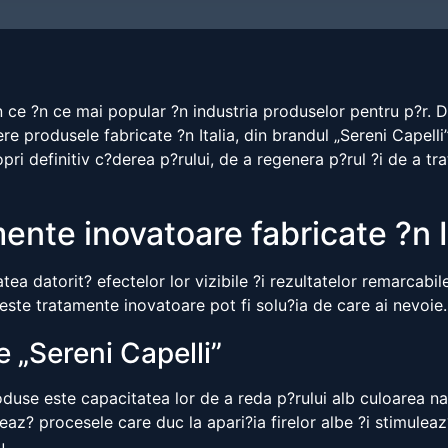
 ce ?n ce mai popular ?n industria produselor pentru p?r. D
dere produsele fabricate ?n Italia, din brandul „Sereni Cape
opri definitiv c?derea p?rului, de a regenera p?rul ?i de a 
ente inovatoare fabricate ?n I
tea datorit? efectelor lor vizibile ?i rezultatelor remarcabil
ceste tratamente inovatoare pot fi solu?ia de care ai nevoie.
 „Sereni Capelli”
oduse este capacitatea lor de a reda p?rului alb culoarea na
eaz? procesele care duc la apari?ia firelor albe ?i stimulea
u.