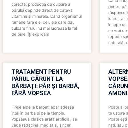
Când cauți
corectă: producția de culoare a
pentru păr
părului depinde direct de câteva
răspunsuri
vitamine și minerale. Când organismul
lucru: „al
rămâne fără ele, celulele care dau
începe cu 
culoare firului nu mai lucrează la fel
ce vrei de 
de bine. Îți explicăm
repede sau
naturală a 
TRATAMENT PENTRU
ALTER
PĂRUL CĂRUNT LA
VOPSE
BĂRBAȚI: PĂR ȘI BARBĂ,
CĂRUN
FĂRĂ VOPSEA
AMONI
Firele albe la bărbați apar adesea
Poate ai o
întâi în barbă și pe la tâmple.
te ustură 
Vopseaua clasică arată artificial, se
Poate ești 
vede rădăcina imediat și, sincer,
riști, sau 