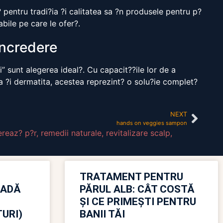
 pentru tradi?ia ?i calitatea sa ?n produsele pentru p?
bile pe care le ofer?.
?ncredere
” sunt alegerea ideal?. Cu capacit??ile lor de a
?a ?i dermatita, acestea reprezint? o solu?ie complet?
NEXT
hands on veggies sampon
ereaz? p?r
,
remedii naturale
,
revitalizare scalp
,
TRATAMENT PENTRU
OADĂ
PĂRUL ALB: CÂT COSTĂ
ȘI CE PRIMEȘTI PENTRU
URI)
BANII TĂI