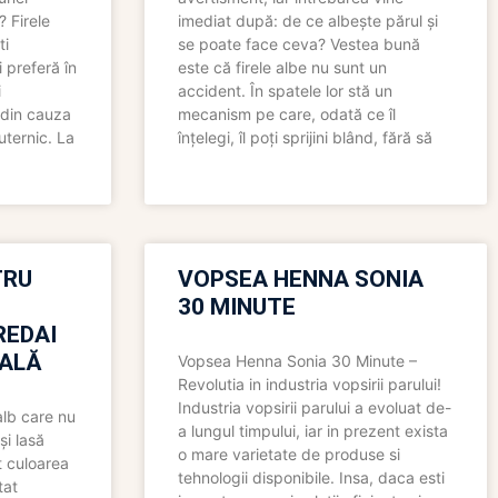
? Firele
imediat după: de ce albește părul și
ti
se poate face ceva? Vestea bună
 preferă în
este că firele albe nu sunt un
i
accident. În spatele lor stă un
 din cauza
mecanism pe care, odată ce îl
uternic. La
înțelegi, îl poți sprijini blând, fără să
TRU
VOPSEA HENNA SONIA
30 MINUTE
REDAI
ALĂ
Vopsea Henna Sonia 30 Minute –
Revolutia in industria vopsirii parului!
Industria vopsirii parului a evoluat de-
alb care nu
a lungul timpului, iar in prezent exista
și lasă
o mare varietate de produse si
t culoarea
tehnologii disponibile. Insa, daca esti
tat