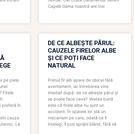
Capelli Gama noastră are trei
N
DE CE ALBEȘTE PĂRUL:
CAUZELE FIRELOR ALBE
RĂ
ȘI CE POȚI FACE
LEGE
NATURAL
i pe piele
Primul fir alb apare de obicei fără
 unei
avertisment, iar întrebarea vine
? Firele
imediat după: de ce albește părul și
ti
se poate face ceva? Vestea bună
 preferă în
este că firele albe nu sunt un
i
accident. În spatele lor stă un
 din cauza
mecanism pe care, odată ce îl
uternic. La
înțelegi, îl poți sprijini blând, fără să