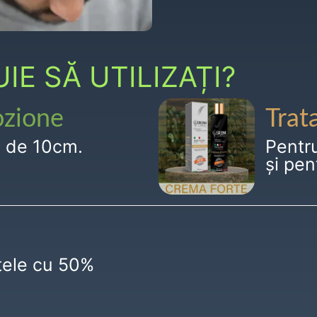
E SĂ UTILIZAȚI?
ozione
Trat
g de 10cm.
Pentr
și pen
ctele cu 50%