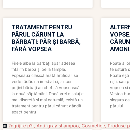
TRATAMENT PENTRU
ALTER
PĂRUL CĂRUNT LA
VOPSE
BĂRBAȚI: PĂR ȘI BARBĂ,
CĂRUN
FĂRĂ VOPSEA
AMONI
Firele albe la bărbați apar adesea
Poate ai o
întâi în barbă și pe la tâmple.
te ustură 
Vopseaua clasică arată artificial, se
Poate ești 
vede rădăcina imediat și, sincer,
riști, sau 
puțini bărbați au chef să vopsească
vopsea și 
la două săptămâni. Dacă vrei o soluție
Vestea bu
mai discretă și mai naturală, există un
singura ca
tratament pentru părul cărunt gândit
părului
exact pentru
?ngrijire p?r
,
Anti-gray shampoo
,
Cosmetice
,
Produse p