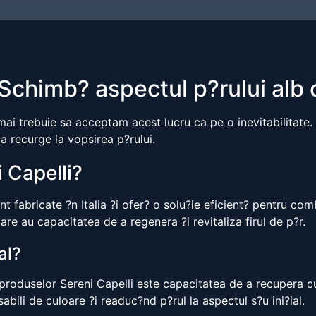
o
chimb? aspectul p?rului alb 
 mai trebuie sa acceptam acest lucru ca pe o inevitabilitate
 a recurge la vopsirea p?rului.
 Capelli?
unt fabricate ?n Italia ?i ofer? o solu?ie eficient? pentru co
are au capacitatea de a regenera ?i revitaliza firul de p?r.
al?
ii produselor Sereni Capelli este capacitatea de a recupera 
bili de culoare ?i readuc?nd p?rul la aspectul s?u ini?ial.