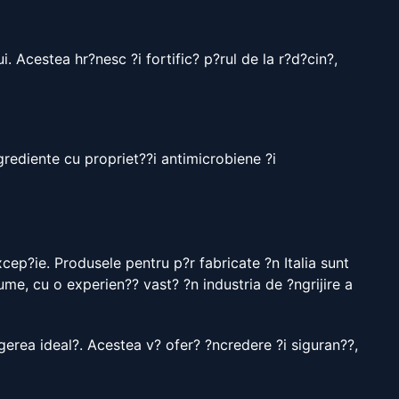
. Acestea hr?nesc ?i fortific? p?rul de la r?d?cin?,
grediente cu propriet??i antimicrobiene ?i
excep?ie. Produsele pentru p?r fabricate ?n Italia sunt
ume, cu o experien?? vast? ?n industria de ?ngrijire a
egerea ideal?. Acestea v? ofer? ?ncredere ?i siguran??,