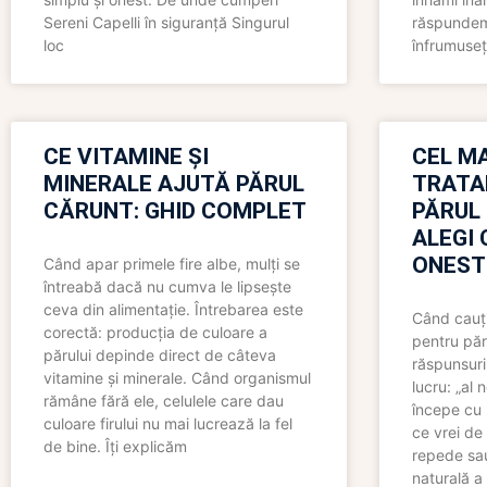
Sereni Capelli în siguranță Singurul
răspundem 
loc
înfrumuseț
CE VITAMINE ȘI
CEL MA
MINERALE AJUTĂ PĂRUL
TRATA
CĂRUNT: GHID COMPLET
PĂRUL
ALEGI 
ONEST
Când apar primele fire albe, mulți se
întreabă dacă nu cumva le lipsește
ceva din alimentație. Întrebarea este
Când cauți
corectă: producția de culoare a
pentru păr
părului depinde direct de câteva
răspunsuri
vitamine și minerale. Când organismul
lucru: „al
rămâne fără ele, celulele care dau
începe cu 
culoare firului nu mai lucrează la fel
ce vrei de 
de bine. Îți explicăm
repede sau
naturală a 