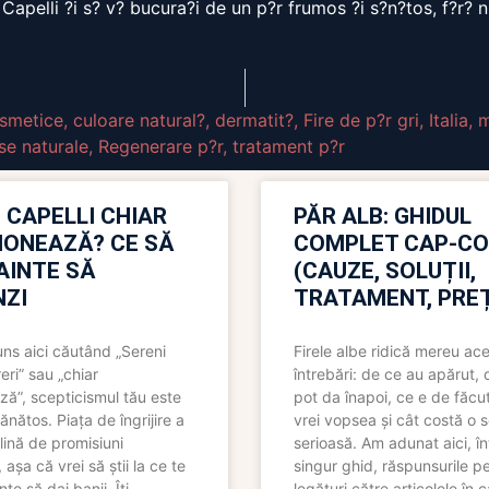
 Capelli ?i s? v? bucura?i de un p?r frumos ?i s?n?tos, f?r? 
smetice
,
culoare natural?
,
dermatit?
,
Fire de p?r gri
,
Italia
,
m
se naturale
,
Regenerare p?r
,
tratament p?r
 CAPELLI CHIAR
PĂR ALB: GHIDUL
IONEAZĂ? CE SĂ
COMPLET CAP-C
NAINTE SĂ
(CAUZE, SOLUȚII,
ZI
TRATAMENT, PREȚ
uns aici căutând „Sereni
Firele albe ridică mereu ace
eri” sau „chiar
întrebări: de ce au apărut,
ză”, scepticismul tău este
pot da înapoi, ce e de făcu
ănătos. Piața de îngrijire a
vrei vopsea și cât costă o s
lină de promisiuni
serioasă. Am adunat aici, în
așa că vrei să știi la ce te
singur ghid, răspunsurile pe
nte să dai banii. Îți
legături către articolele în 