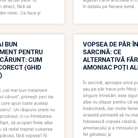
direct, fără să
în detaliu pe fiecare temă.
ăm nimic. Ce face și
I BUN
VOPSEA DE PĂR Î
MENT PENTRU
SARCINĂ: CE
 CĂRUNT: CUM
ALTERNATIVĂ FĂ
CORECT (GHID
AMONIAC POȚI A
)
În sarcină, aproape orice pu
sau pe păr trece prin filtrul
 „cel mai bun tratament
singure întrebări: este sigur
ul cărunt”, primești zeci de
albe nu dispar pentru că eș
 care spun toate același
însărcinată, dar multe femei
 nostru”. Un răspuns onest nu
această perioadă să nu ma
produsul, ci cu întrebarea:
folosească vopsea clasică,
fapt, să acoperi firele albe
amoniacului și a mirosului p
 să redai treptat culoarea
fel gândesc și
părului, fără vopsea? Îți