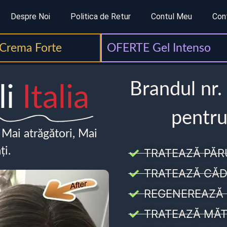
Despre Noi
Politica de Retur
Contul Meu
Con
Crema Forte
OFERTE Gel Intenso
Brandul nr.
li
Italia
pentru
, Mai atrăgători, Mai
ți.
TRATEAZĂ PĂR
TRATEAZĂ CĂD
REGENEREAZĂ 
TRATEAZĂ MĂT