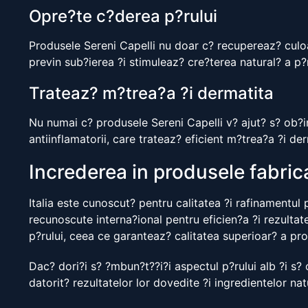
Opre?te c?derea p?rului
Produsele Sereni Capelli nu doar c? recupereaz? culoar
previn sub?ierea ?i stimuleaz? cre?terea natural? a p?r
Trateaz? m?trea?a ?i dermatita
Nu numai c? produsele Sereni Capelli v? ajut? s? ob?in
antiinflamatorii, care trateaz? eficient m?trea?a ?i de
Increderea in produsele fabricat
Italia este cunoscut? pentru calitatea ?i rafinamentul p
recunoscute interna?ional pentru eficien?a ?i rezultate
p?rului, ceea ce garanteaz? calitatea superioar? a pro
Dac? dori?i s? ?mbun?t??i?i aspectul p?rului alb ?i s? 
datorit? rezultatelor lor dovedite ?i ingredientelor natu