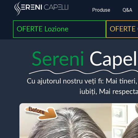
Produse
Q&A
OFERTE Lozione
OFERTE 
Sereni
Capel
Cu ajutorul nostru veți fi: Mai tineri
iubiți, Mai respecta