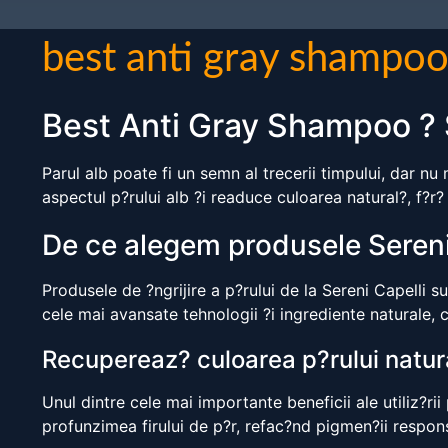
best anti gray shampo
Best Anti Gray Shampoo ? S
Parul alb poate fi un semn al trecerii timpului, dar nu
aspectul p?rului alb ?i readuce culoarea natural?, f?r?
De ce alegem produsele Sereni
Produsele de ?ngrijire a p?rului de la Sereni Capelli s
cele mai avansate tehnologii ?i ingrediente naturale, c
Recupereaz? culoarea p?rului natur
Unul dintre cele mai importante beneficii ale utiliz?r
profunzimea firului de p?r, refac?nd pigmen?ii responsa