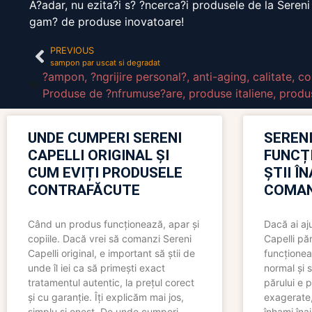
A?adar, nu ezita?i s? ?ncerca?i produsele de la Sereni
gam? de produse inovatoare!
PREVIOUS
sampon par uscat si degradat
?ampon
,
?ngrijire personal?
,
anti-aging
,
calitate
,
co
Produse de ?nfrumuse?are
,
produse italiene
,
produ
UNDE CUMPERI SERENI
SERENI
CAPELLI ORIGINAL ȘI
FUNCȚ
CUM EVIȚI PRODUSELE
ȘTII Î
CONTRAFĂCUTE
COMAN
Când un produs funcționează, apar și
Dacă ai aj
copiile. Dacă vrei să comanzi Sereni
Capelli păr
Capelli original, e important să știi de
funcționea
unde îl iei ca să primești exact
normal și s
tratamentul autentic, la prețul corect
părului e p
și cu garanție. Îți explicăm mai jos,
exagerate, 
simplu și onest. De unde cumperi
înhami înai