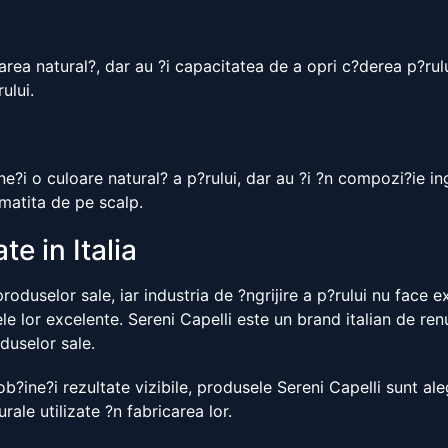
ea natural?, dar au ?i capacitatea de a opri c?derea p?rului
ului.
e?i o culoare natural? a p?rului, dar au ?i ?n compozi?ie in
rmatita de pe scalp.
e in Italia
roduselor sale, iar industria de ?ngrijire a p?rului nu face 
le lor excelente. Sereni Capelli este un brand italian de ren
duselor sale.
ob?ine?i rezultate vizibile, produsele Sereni Capelli sunt al
rale utilizate ?n fabricarea lor.