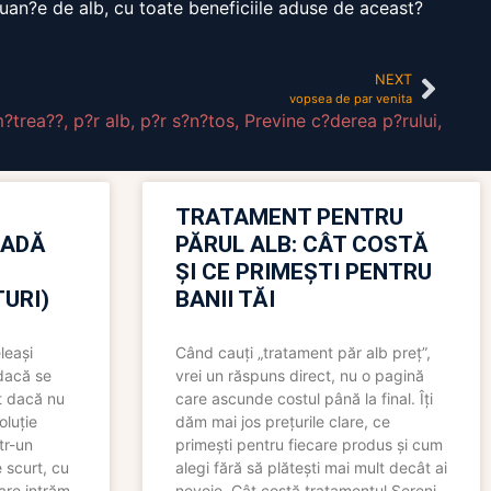
nuan?e de alb, cu toate beneficiile aduse de aceast?
NEXT
vopsea de par venita
?trea??
,
p?r alb
,
p?r s?n?tos
,
Previne c?derea p?rului
,
TRATAMENT PENTRU
OADĂ
PĂRUL ALB: CÂT COSTĂ
ȘI CE PRIMEȘTI PENTRU
URI)
BANII TĂI
leași
Când cauți „tratament păr alb preț”,
 dacă se
vrei un răspuns direct, nu o pagină
t dacă nu
care ascunde costul până la final. Îți
oluție
dăm mai jos prețurile clare, ce
tr-un
primești pentru fiecare produs și cum
 scurt, cu
alegi fără să plătești mai mult decât ai
care intrăm
nevoie. Cât costă tratamentul Sereni