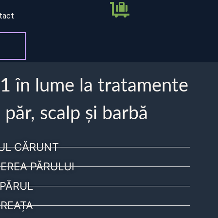
tact
 1 în lume la tratamente
 păr, scalp și barbă
UL CĂRUNT
EREA PĂRULUI
PĂRUL
REAȚA