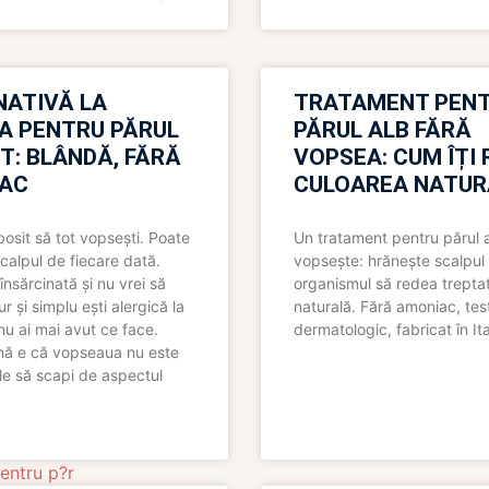
NATIVĂ LA
TRATAMENT PEN
A PENTRU PĂRUL
PĂRUL ALB FĂRĂ
T: BLÂNDĂ, FĂRĂ
VOPSEA: CUM ÎȚI 
AC
CULOAREA NATUR
bosit să tot vopsești. Poate
Un tratament pentru părul 
scalpul de fiecare dată.
vopsește: hrănește scalpul 
însărcinată și nu vrei să
organismul să redea trepta
pur și simplu ești alergică la
naturală. Fără amoniac, tes
nu ai mai avut ce face.
dermatologic, fabricat în Ita
nă e că vopseaua nu este
le să scapi de aspectul
entru p?r