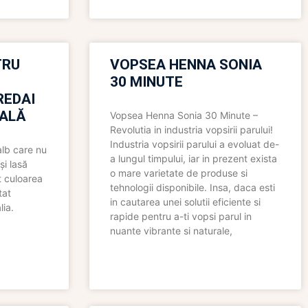
TRU
VOPSEA HENNA SONIA
30 MINUTE
REDAI
ALĂ
Vopsea Henna Sonia 30 Minute –
Revolutia in industria vopsirii parului!
Industria vopsirii parului a evoluat de-
alb care nu
a lungul timpului, iar in prezent exista
și lasă
o mare varietate de produse si
t culoarea
tehnologii disponibile. Insa, daca esti
tat
in cautarea unei solutii eficiente si
lia.
rapide pentru a-ti vopsi parul in
nuante vibrante si naturale,