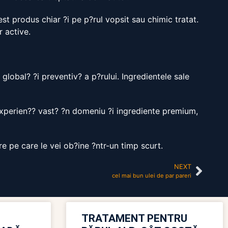
est produs chiar ?i pe p?rul vopsit sau chimic tratat.
r active.
global? ?i preventiv? a p?rului. Ingredientele sale
 experien?? vast? ?n domeniu ?i ingrediente premium,
re pe care le vei ob?ine ?ntr-un timp scurt.
NEXT
cel mai bun ulei de par pareri
TRATAMENT PENTRU