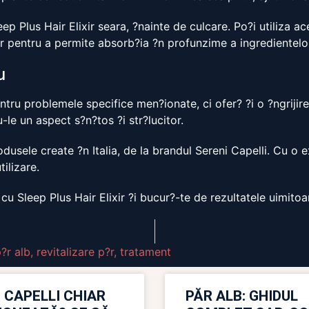
p Plus Hair Elixir seara, ?nainte de culcare. Po?i utiliza ac
or pentru a permite absorb?ia ?n profunzime a ingredientelo
u
ntru problemele specifice men?ionate, ci ofer? ?i o ?ngrijire 
-le un aspect s?n?tos ?i str?lucitor.
odusele create ?n Italia, de la brandul Sereni Capelli. Cu o
ilizare.
 cu Sleep Plus Hair Elixir ?i bucur?-te de rezultatele uimitoa
?r alb
,
revitalizare p?r
,
tratament
 CAPELLI CHIAR
PĂR ALB: GHIDUL