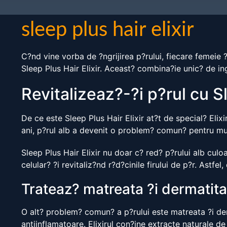
sleep plus hair elixir
C?nd vine vorba de ?ngrijirea p?rului, fiecare femeie ?
Sleep Plus Hair Elixir. Aceast? combina?ie unic? de in
Revitalizeaz?-?i p?rul cu Sl
De ce este Sleep Plus Hair Elixir at?t de special? Elixi
ani, p?rul alb a devenit o problem? comun? pentru mul
Sleep Plus Hair Elixir nu doar c? red? p?rului alb cu
celular? ?i revitaliz?nd r?d?cinile firului de p?r. Astfel,
Trateaz? matreata ?i dermatita
O alt? problem? comun? a p?rului este matreata ?i der
antiinflamatoare. Elixirul con?ine extracte naturale de