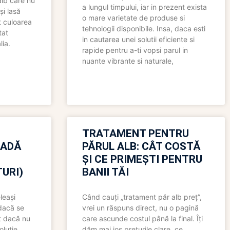
alb care nu
a lungul timpului, iar in prezent exista
și lasă
o mare varietate de produse si
t culoarea
tehnologii disponibile. Insa, daca esti
tat
in cautarea unei solutii eficiente si
lia.
rapide pentru a-ti vopsi parul in
nuante vibrante si naturale,
TRATAMENT PENTRU
OADĂ
PĂRUL ALB: CÂT COSTĂ
ȘI CE PRIMEȘTI PENTRU
URI)
BANII TĂI
leași
Când cauți „tratament păr alb preț”,
 dacă se
vrei un răspuns direct, nu o pagină
t dacă nu
care ascunde costul până la final. Îți
oluție
dăm mai jos prețurile clare, ce