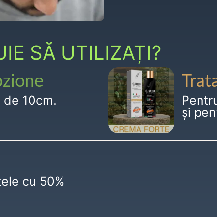
E SĂ UTILIZAȚI?
ozione
Trat
g de 10cm.
Pentr
și pen
ctele cu 50%