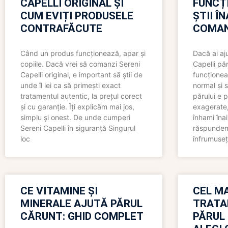
CAPELLI ORIGINAL ȘI
FUNCȚ
CUM EVIȚI PRODUSELE
ȘTII Î
CONTRAFĂCUTE
COMAN
Când un produs funcționează, apar și
Dacă ai aj
copiile. Dacă vrei să comanzi Sereni
Capelli păr
Capelli original, e important să știi de
funcționea
unde îl iei ca să primești exact
normal și s
tratamentul autentic, la prețul corect
părului e p
și cu garanție. Îți explicăm mai jos,
exagerate, 
simplu și onest. De unde cumperi
înhami înai
Sereni Capelli în siguranță Singurul
răspundem 
loc
înfrumuseț
CE VITAMINE ȘI
CEL MA
MINERALE AJUTĂ PĂRUL
TRATA
CĂRUNT: GHID COMPLET
PĂRUL