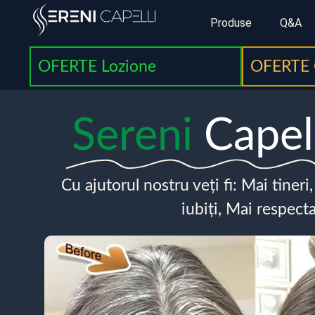
Produse
Q&A
OFERTE Lozione
OFERTE 
Sereni
Capel
Cu ajutorul nostru veți fi: Mai tineri
iubiți, Mai respecta