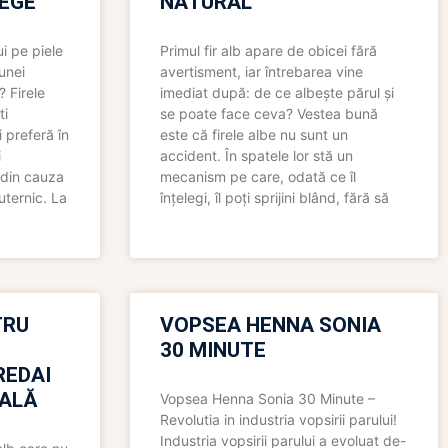
LEGE
NATURAL
i pe piele
Primul fir alb apare de obicei fără
 unei
avertisment, iar întrebarea vine
? Firele
imediat după: de ce albește părul și
ti
se poate face ceva? Vestea bună
 preferă în
este că firele albe nu sunt un
i
accident. În spatele lor stă un
 din cauza
mecanism pe care, odată ce îl
uternic. La
înțelegi, îl poți sprijini blând, fără să
TRU
VOPSEA HENNA SONIA
30 MINUTE
REDAI
ALĂ
Vopsea Henna Sonia 30 Minute –
Revolutia in industria vopsirii parului!
Industria vopsirii parului a evoluat de-