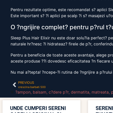
Pentru rezultate optime, este recomandat s? aplici Slee
Este important s? ?l aplici pe scalp ?i s? masajezi u?
O ?ngrijire complet? pentru p?rul t?
Sleep Plus Hair Elixir nu este doar solu?ia perfect? pe
naturale hr?nesc ?i hidrateaz? firele de p?r, conferindu
Pentru a beneficia de toate aceste avantaje, alege pr
aceste produse ??i dovedesc eficacitatea ?n fiecare ut
Nu mai a?tepta! ?ncepe-?i rutina de ?ngrijire a p?rului
PREVIOUS
crescina barbati 500
?ampon
,
balsam
,
c?dere p?r
,
dermatita
,
matreata
,
p
UNDE CUMPERI SERENI
SERENI