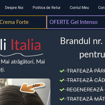
Despre Noi
Politica de Retur
Contul Meu
Con
Crema Forte
OFERTE Gel Intenso
Brandul nr.
li
Italia
pentru
, Mai atrăgători, Mai
ți.
TRATEAZĂ PĂR
TRATEAZĂ CĂD
REGENEREAZĂ 
TRATEAZĂ MĂT