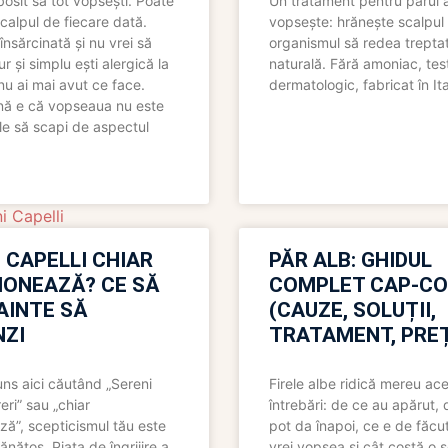
bosit să tot vopsești. Poate
Un tratament pentru părul 
scalpul de fiecare dată.
vopsește: hrănește scalpul 
însărcinată și nu vrei să
organismul să redea trepta
pur și simplu ești alergică la
naturală. Fără amoniac, tes
nu ai mai avut ce face.
dermatologic, fabricat în Ita
nă e că vopseaua nu este
le să scapi de aspectul
i Capelli
 CAPELLI CHIAR
PĂR ALB: GHIDUL
IONEAZĂ? CE SĂ
COMPLET CAP-C
NAINTE SĂ
(CAUZE, SOLUȚII,
ZI
TRATAMENT, PREȚ
uns aici căutând „Sereni
Firele albe ridică mereu ace
eri” sau „chiar
întrebări: de ce au apărut,
ză”, scepticismul tău este
pot da înapoi, ce e de făcu
ănătos. Piața de îngrijire a
vrei vopsea și cât costă o s