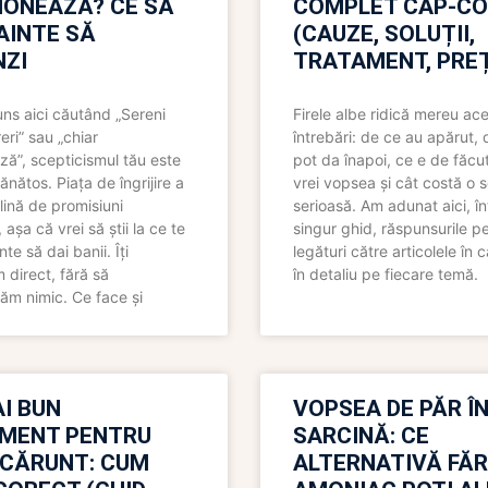
IONEAZĂ? CE SĂ
COMPLET CAP-C
NAINTE SĂ
(CAUZE, SOLUȚII,
ZI
TRATAMENT, PREȚ
uns aici căutând „Sereni
Firele albe ridică mereu ace
eri” sau „chiar
întrebări: de ce au apărut,
ză”, scepticismul tău este
pot da înapoi, ce e de făcu
ănătos. Piața de îngrijire a
vrei vopsea și cât costă o s
lină de promisiuni
serioasă. Am adunat aici, în
așa că vrei să știi la ce te
singur ghid, răspunsurile pe
nte să dai banii. Îți
legături către articolele în 
direct, fără să
în detaliu pe fiecare temă.
ăm nimic. Ce face și
I BUN
VOPSEA DE PĂR Î
MENT PENTRU
SARCINĂ: CE
 CĂRUNT: CUM
ALTERNATIVĂ FĂ