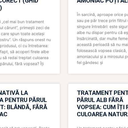
CORECT (GHID
AMONIAC POȚI A
)
În sarcină, aproape orice pu
sau pe păr trece prin filtrul
 „cel mai bun tratament
singure întrebări: este sigur
ul cărunt”, primești zeci de
albe nu dispar pentru că eș
 care spun toate același
însărcinată, dar multe femei
 nostru”. Un răspuns onest nu
această perioadă să nu ma
produsul, ci cu întrebarea:
folosească vopsea clasică,
fapt, să acoperi firele albe
amoniacului și a mirosului p
 să redai treptat culoarea
fel gândesc și
părului, fără vopsea? Îți
NATIVĂ LA
TRATAMENT PEN
A PENTRU PĂRUL
PĂRUL ALB FĂRĂ
T: BLÂNDĂ, FĂRĂ
VOPSEA: CUM ÎȚI 
AC
CULOAREA NATUR