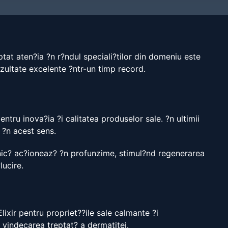
ptat aten?ia ?n r?ndul speciali?tilor din domeniu este
ezultate excelente ?ntr-un timp record.
entru inova?ia ?i calitatea produselor sale. ?n ultimii
 ?n acest sens.
 unic? ac?ioneaz? ?n profunzime, stimul?nd regenerarea
lucire.
ixir pentru propriet??ile sale calmante ?i
a vindecarea treptat? a dermatitei.