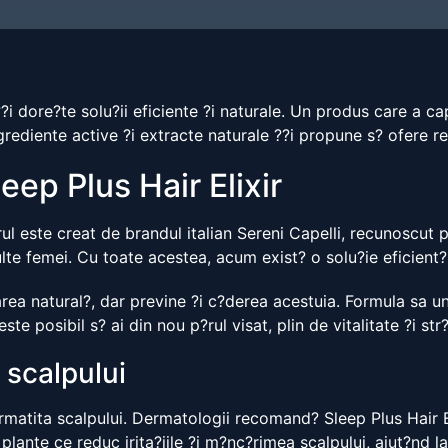
?i dore?te solu?ii eficiente ?i naturale. Un produs care a ca
grediente active ?i extracte naturale ??i propune s? ofere r
eep Plus Hair Elixir
rul este creat de brandul italian Sereni Capelli, recunoscut p
te femei. Cu toate acestea, acum exist? o solu?ie eficient?
loarea natural?, dar previne ?i c?derea acestuia. Formula sa
 este posibil s? ai din nou p?rul visat, plin de vitalitate ?i str?
 scalpului
matita scalpului. Dermatologii recomand? Sleep Plus Hair El
 plante ce reduc irita?iile ?i m?nc?rimea scalpului, ajut?nd l