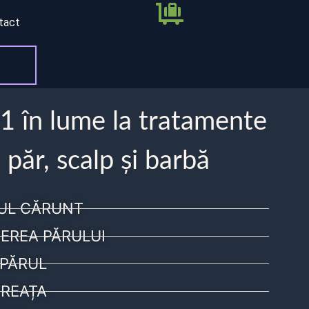
tact
 1 în lume la tratamente
 păr, scalp și barbă
UL CĂRUNT
EREA PĂRULUI
PĂRUL
REAȚA