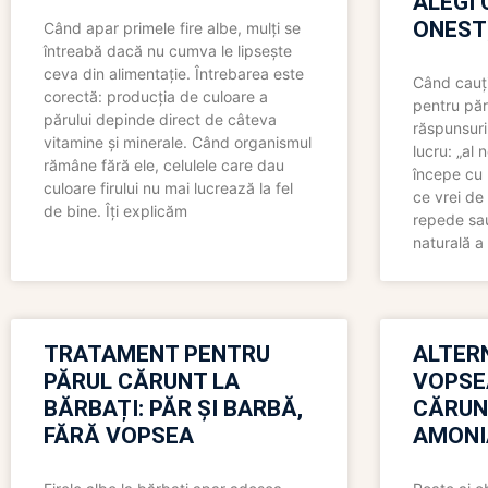
ALEGI 
ONEST
Când apar primele fire albe, mulți se
întreabă dacă nu cumva le lipsește
ceva din alimentație. Întrebarea este
Când cauți
corectă: producția de culoare a
pentru păr
părului depinde direct de câteva
răspunsuri
vitamine și minerale. Când organismul
lucru: „al
rămâne fără ele, celulele care dau
începe cu 
culoare firului nu mai lucrează la fel
ce vrei de 
de bine. Îți explicăm
repede sau
naturală a 
TRATAMENT PENTRU
ALTER
PĂRUL CĂRUNT LA
VOPSE
BĂRBAȚI: PĂR ȘI BARBĂ,
CĂRUN
FĂRĂ VOPSEA
AMONI