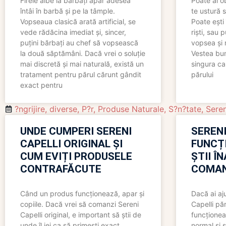
Firele albe la bărbați apar adesea
Poate ai o
întâi în barbă și pe la tâmple.
te ustură 
Vopseaua clasică arată artificial, se
Poate ești 
vede rădăcina imediat și, sincer,
riști, sau 
puțini bărbați au chef să vopsească
vopsea și 
la două săptămâni. Dacă vrei o soluție
Vestea bu
mai discretă și mai naturală, există un
singura ca
tratament pentru părul cărunt gândit
părului
exact pentru
?ngrijire
,
diverse
,
P?r
,
Produse Naturale
,
S?n?tate
,
Seren
UNDE CUMPERI SERENI
SERENI
CAPELLI ORIGINAL ȘI
FUNCȚ
CUM EVIȚI PRODUSELE
ȘTII Î
CONTRAFĂCUTE
COMAN
Când un produs funcționează, apar și
Dacă ai aj
copiile. Dacă vrei să comanzi Sereni
Capelli păr
Capelli original, e important să știi de
funcționea
unde îl iei ca să primești exact
normal și s