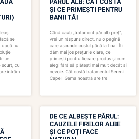
OADĂ
PĂRUL ALB: CÂT COSTĂ
ȘI CE PRIMEȘTI PENTRU
URI)
BANII TĂI
leași
Când cauți „tratament păr alb preț”,
 dacă se
vrei un răspuns direct, nu o pagină
t dacă nu
care ascunde costul până la final. Îți
oluție
dăm mai jos prețurile clare, ce
tr-un
primești pentru fiecare produs și cum
 scurt, cu
alegi fără să plătești mai mult decât ai
care intrăm
nevoie. Cât costă tratamentul Sereni
Capelli Gama noastră are trei
N
DE CE ALBEȘTE PĂRUL:
CAUZELE FIRELOR ALBE
RĂ
ȘI CE POȚI FACE