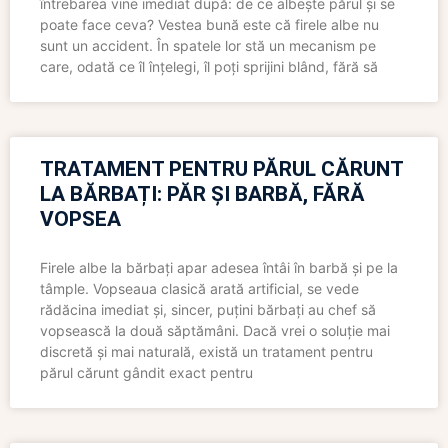
întrebarea vine imediat după: de ce albește părul și se
poate face ceva? Vestea bună este că firele albe nu
sunt un accident. În spatele lor stă un mecanism pe
care, odată ce îl înțelegi, îl poți sprijini blând, fără să
TRATAMENT PENTRU PĂRUL CĂRUNT
LA BĂRBAȚI: PĂR ȘI BARBĂ, FĂRĂ
VOPSEA
Firele albe la bărbați apar adesea întâi în barbă și pe la
tâmple. Vopseaua clasică arată artificial, se vede
rădăcina imediat și, sincer, puțini bărbați au chef să
vopsească la două săptămâni. Dacă vrei o soluție mai
discretă și mai naturală, există un tratament pentru
părul cărunt gândit exact pentru