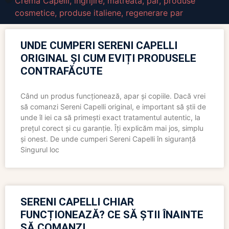
Crema Capelli
,
ingrijire
,
matreata
,
par
,
produse
cosmetice
,
produse italiene
,
regenerare par
UNDE CUMPERI SERENI CAPELLI
ORIGINAL ȘI CUM EVIȚI PRODUSELE
CONTRAFĂCUTE
Când un produs funcționează, apar și copiile. Dacă vrei
să comanzi Sereni Capelli original, e important să știi de
unde îl iei ca să primești exact tratamentul autentic, la
prețul corect și cu garanție. Îți explicăm mai jos, simplu
și onest. De unde cumperi Sereni Capelli în siguranță
Singurul loc
SERENI CAPELLI CHIAR
FUNCȚIONEAZĂ? CE SĂ ȘTII ÎNAINTE
SĂ COMANZI