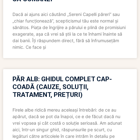
Dacă ai ajuns aici căutând „Sereni Capelli păreri” sau
„chiar funcționează”, scepticismul tău este normal și
sănătos. Piața de îngrijire a părului e plină de promisiuni
exagerate, așa că vrei să știi la ce te înhami înainte să
dai banii. Îți răspundem direct, fără să înfrumusețăm
nimic. Ce face și
PĂR ALB: GHIDUL COMPLET CAP-
COADĂ (CAUZE, SOLUȚII,
TRATAMENT, PREȚURI)
Firele albe ridică mereu aceleași întrebări: de ce au
apărut, dacă se pot da înapoi, ce e de făcut dacă nu
vrei vopsea și cât costă o soluție serioasă. Am adunat
aici, într-un singur ghid, răspunsurile pe scurt, cu
legături către articolele în care intrăm în detaliu pe