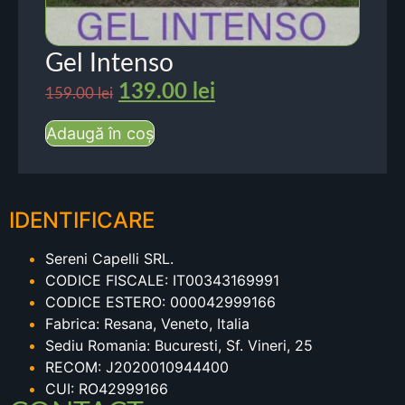
Gel Intenso
139.00
lei
159.00
lei
Adaugă în coș
IDENTIFICARE
Sereni Capelli SRL.
CODICE FISCALE: IT00343169991
CODICE ESTERO: 000042999166
Fabrica: Resana, Veneto, Italia
Sediu Romania: Bucuresti, Sf. Vineri, 25
RECOM: J2020010944400
CUI: RO42999166