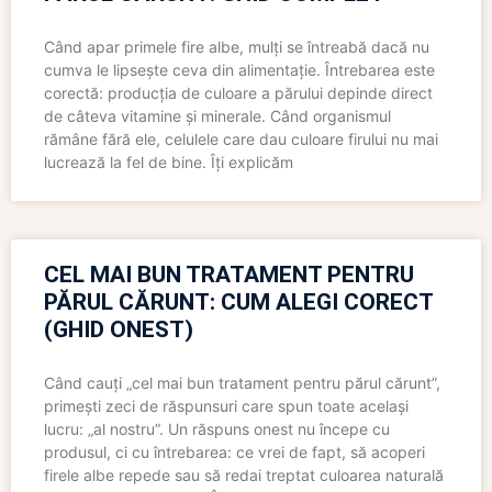
Când apar primele fire albe, mulți se întreabă dacă nu
cumva le lipsește ceva din alimentație. Întrebarea este
corectă: producția de culoare a părului depinde direct
de câteva vitamine și minerale. Când organismul
rămâne fără ele, celulele care dau culoare firului nu mai
lucrează la fel de bine. Îți explicăm
CEL MAI BUN TRATAMENT PENTRU
PĂRUL CĂRUNT: CUM ALEGI CORECT
(GHID ONEST)
Când cauți „cel mai bun tratament pentru părul cărunt”,
primești zeci de răspunsuri care spun toate același
lucru: „al nostru”. Un răspuns onest nu începe cu
produsul, ci cu întrebarea: ce vrei de fapt, să acoperi
firele albe repede sau să redai treptat culoarea naturală