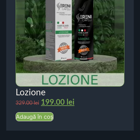
Lozione
199.00
lei
329.00
lei
Adaugă în coș