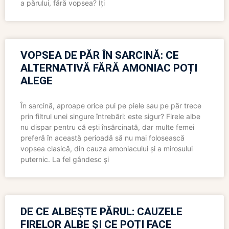
a părului, fără vopsea? Îți
VOPSEA DE PĂR ÎN SARCINĂ: CE
ALTERNATIVĂ FĂRĂ AMONIAC POȚI
ALEGE
În sarcină, aproape orice pui pe piele sau pe păr trece
prin filtrul unei singure întrebări: este sigur? Firele albe
nu dispar pentru că ești însărcinată, dar multe femei
preferă în această perioadă să nu mai folosească
vopsea clasică, din cauza amoniacului și a mirosului
puternic. La fel gândesc și
DE CE ALBEȘTE PĂRUL: CAUZELE
FIRELOR ALBE ȘI CE POȚI FACE