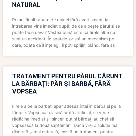
NATURAL
Primul fir alb apare de obicei fără avertisment, iar
întrebarea vine imediat după: de ce albește părul și se
poate face ceva? Vestea bună este că firele albe nu
sunt un accident. În spatele lor stă un mecanism pe
care, odată ce îl înțelegi, îl poți sprijini blând, fără să
TRATAMENT PENTRU PĂRUL CĂRUNT
LA BĂRBAȚI: PĂR ȘI BARBĂ, FĂRĂ
VOPSEA
Firele albe la bărbați apar adesea întâi în barbă și pe la
tâmple. Vopseaua clasică arată artificial, se vede
rădăcina imediat și, sincer, puțini bărbați au chef să
vopsească la două săptămâni. Dacă vrei o soluție mai
discretă și mai naturală, există un tratament pentru