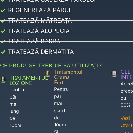
REGENEREAZĂ PĂRUL
TRATEAZĂ MĂTREAȚA
TRATEAZĂ ALOPECIA
TRATEAZĂ BARBA
TRATEAZĂ DERMATITA
CE PRODUSE TREBUIE SĂ UTILIZAȚI?
Tratamentul
GEL
Crema
INT
TRATAMENTUL
Forte
LOZIONE
Acce
Pentru
Pentru
efect
păr
păr
cu
mai
mai
50%
scurt
lung
de
de
Vezi
10cm
10cm
Ofert
Si
>>