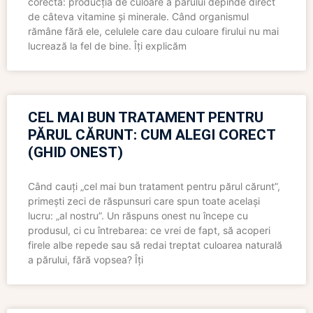
corectă: producția de culoare a părului depinde direct
de câteva vitamine și minerale. Când organismul
rămâne fără ele, celulele care dau culoare firului nu mai
lucrează la fel de bine. Îți explicăm
CEL MAI BUN TRATAMENT PENTRU
PĂRUL CĂRUNT: CUM ALEGI CORECT
(GHID ONEST)
Când cauți „cel mai bun tratament pentru părul cărunt”,
primești zeci de răspunsuri care spun toate același
lucru: „al nostru”. Un răspuns onest nu începe cu
produsul, ci cu întrebarea: ce vrei de fapt, să acoperi
firele albe repede sau să redai treptat culoarea naturală
a părului, fără vopsea? Îți