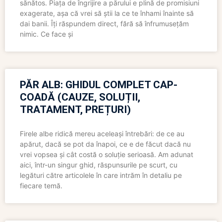
sănătos. Piața de îngrijire a părului e plină de promisiuni
exagerate, așa că vrei să știi la ce te înhami înainte să
dai banii. Îți răspundem direct, fără să înfrumusețăm
nimic. Ce face și
PĂR ALB: GHIDUL COMPLET CAP-
COADĂ (CAUZE, SOLUȚII,
TRATAMENT, PREȚURI)
Firele albe ridică mereu aceleași întrebări: de ce au
apărut, dacă se pot da înapoi, ce e de făcut dacă nu
vrei vopsea și cât costă o soluție serioasă. Am adunat
aici, într-un singur ghid, răspunsurile pe scurt, cu
legături către articolele în care intrăm în detaliu pe
fiecare temă.