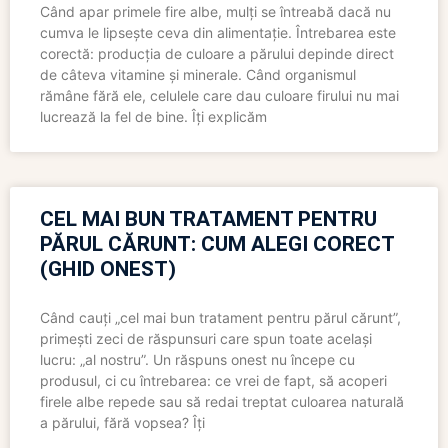
Când apar primele fire albe, mulți se întreabă dacă nu
cumva le lipsește ceva din alimentație. Întrebarea este
corectă: producția de culoare a părului depinde direct
de câteva vitamine și minerale. Când organismul
rămâne fără ele, celulele care dau culoare firului nu mai
lucrează la fel de bine. Îți explicăm
CEL MAI BUN TRATAMENT PENTRU
PĂRUL CĂRUNT: CUM ALEGI CORECT
(GHID ONEST)
Când cauți „cel mai bun tratament pentru părul cărunt”,
primești zeci de răspunsuri care spun toate același
lucru: „al nostru”. Un răspuns onest nu începe cu
produsul, ci cu întrebarea: ce vrei de fapt, să acoperi
firele albe repede sau să redai treptat culoarea naturală
a părului, fără vopsea? Îți