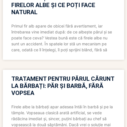
FIRELOR ALBE ȘI CE POȚI FACE
NATURAL
Primul fir alb apare de obicei fără avertisment, iar
întrebarea vine imediat după: de ce albește părul și se
poate face ceva? Vestea bună este că firele albe nu
sunt un accident. În spatele lor stă un mecanism pe
care, odată ce îl înțelegi, îl poți sprijini blând, fără să
TRATAMENT PENTRU PĂRUL CĂRUNT
LA BĂRBAȚI: PĂR ȘI BARBĂ, FĂRĂ
VOPSEA
Firele albe la bărbați apar adesea întâi în barbă și pe la
tâmple. Vopseaua clasică arată artificial, se vede
rădăcina imediat și, sincer, puțini bărbați au chef să
vopsească la două săptămâni. Dacă vrei o soluție mai