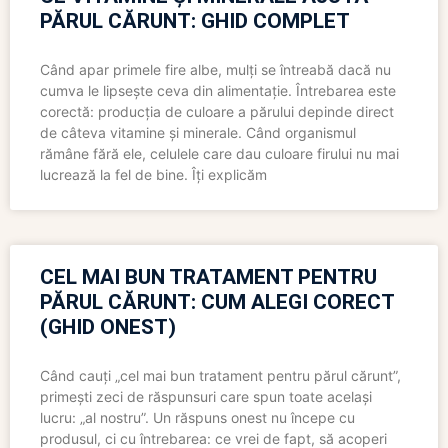
PĂRUL CĂRUNT: GHID COMPLET
Când apar primele fire albe, mulți se întreabă dacă nu
cumva le lipsește ceva din alimentație. Întrebarea este
corectă: producția de culoare a părului depinde direct
de câteva vitamine și minerale. Când organismul
rămâne fără ele, celulele care dau culoare firului nu mai
lucrează la fel de bine. Îți explicăm
CEL MAI BUN TRATAMENT PENTRU
PĂRUL CĂRUNT: CUM ALEGI CORECT
(GHID ONEST)
Când cauți „cel mai bun tratament pentru părul cărunt”,
primești zeci de răspunsuri care spun toate același
lucru: „al nostru”. Un răspuns onest nu începe cu
produsul, ci cu întrebarea: ce vrei de fapt, să acoperi