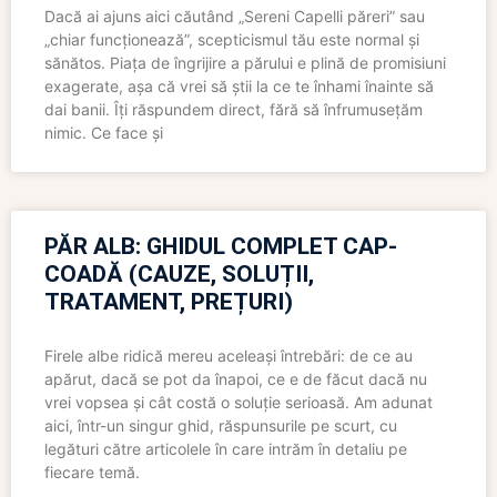
Dacă ai ajuns aici căutând „Sereni Capelli păreri” sau
„chiar funcționează”, scepticismul tău este normal și
sănătos. Piața de îngrijire a părului e plină de promisiuni
exagerate, așa că vrei să știi la ce te înhami înainte să
dai banii. Îți răspundem direct, fără să înfrumusețăm
nimic. Ce face și
PĂR ALB: GHIDUL COMPLET CAP-
COADĂ (CAUZE, SOLUȚII,
TRATAMENT, PREȚURI)
Firele albe ridică mereu aceleași întrebări: de ce au
apărut, dacă se pot da înapoi, ce e de făcut dacă nu
vrei vopsea și cât costă o soluție serioasă. Am adunat
aici, într-un singur ghid, răspunsurile pe scurt, cu
legături către articolele în care intrăm în detaliu pe
fiecare temă.