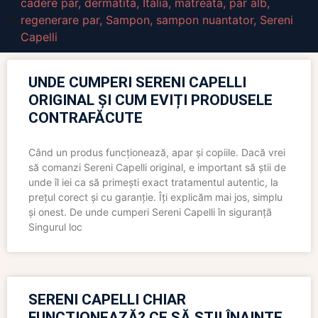
cadere par
,
dermatita
,
Italia
,
matreata
,
par alb
,
regenerare par
,
Sampon
,
sampon nuantator
,
Sereni
Capelli
UNDE CUMPERI SERENI CAPELLI
ORIGINAL ȘI CUM EVIȚI PRODUSELE
CONTRAFĂCUTE
Când un produs funcționează, apar și copiile. Dacă vrei
să comanzi Sereni Capelli original, e important să știi de
unde îl iei ca să primești exact tratamentul autentic, la
prețul corect și cu garanție. Îți explicăm mai jos, simplu
și onest. De unde cumperi Sereni Capelli în siguranță
Singurul loc
SERENI CAPELLI CHIAR
FUNCȚIONEAZĂ? CE SĂ ȘTII ÎNAINTE