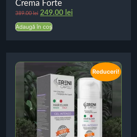
Crema Forte
249.00
lei
389.00
lei
Adaugă în coș
Reduceri!