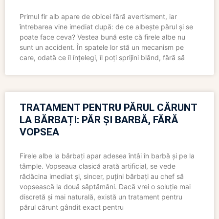
Primul fir alb apare de obicei fără avertisment, iar
întrebarea vine imediat după: de ce albește părul și se
poate face ceva? Vestea bună este că firele albe nu
sunt un accident. În spatele lor stă un mecanism pe
care, odată ce îl înțelegi, îl poți sprijini blând, fără să
TRATAMENT PENTRU PĂRUL CĂRUNT
LA BĂRBAȚI: PĂR ȘI BARBĂ, FĂRĂ
VOPSEA
Firele albe la bărbați apar adesea întâi în barbă și pe la
tâmple. Vopseaua clasică arată artificial, se vede
rădăcina imediat și, sincer, puțini bărbați au chef să
vopsească la două săptămâni. Dacă vrei o soluție mai
discretă și mai naturală, există un tratament pentru
părul cărunt gândit exact pentru