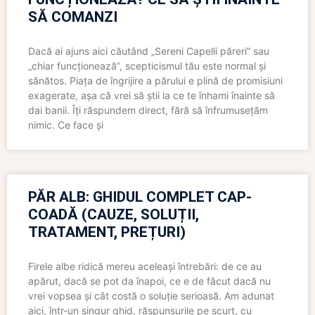
SĂ COMANZI
Dacă ai ajuns aici căutând „Sereni Capelli păreri” sau
„chiar funcționează”, scepticismul tău este normal și
sănătos. Piața de îngrijire a părului e plină de promisiuni
exagerate, așa că vrei să știi la ce te înhami înainte să
dai banii. Îți răspundem direct, fără să înfrumusețăm
nimic. Ce face și
PĂR ALB: GHIDUL COMPLET CAP-
COADĂ (CAUZE, SOLUȚII,
TRATAMENT, PREȚURI)
Firele albe ridică mereu aceleași întrebări: de ce au
apărut, dacă se pot da înapoi, ce e de făcut dacă nu
vrei vopsea și cât costă o soluție serioasă. Am adunat
aici, într-un singur ghid, răspunsurile pe scurt, cu