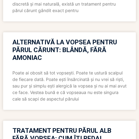
discretă și mai naturală, există un tratament pentru
părul cărunt gândit exact pentru
ALTERNATIVĂ LA VOPSEA PENTRU
PĂRUL CĂRUNT: BLÂNDĂ, FĂRĂ
AMONIAC
Poate ai obosit să tot vopsești. Poate te ustură scalpul
de fiecare dată. Poate ești însărcinată și nu vrei să riști,
sau pur și simplu ești alergică la vopsea și nu ai mai avut
ce face. Vestea bună e că vopseaua nu este singura
cale să scapi de aspectul părului
TRATAMENT PENTRU PĂRUL ALB
FĂRĂ VOPSEA: CUM ÎȚI REDAI