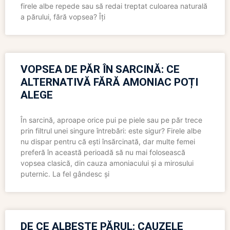
firele albe repede sau să redai treptat culoarea naturală
a părului, fără vopsea? Îți
VOPSEA DE PĂR ÎN SARCINĂ: CE
ALTERNATIVĂ FĂRĂ AMONIAC POȚI
ALEGE
În sarcină, aproape orice pui pe piele sau pe păr trece
prin filtrul unei singure întrebări: este sigur? Firele albe
nu dispar pentru că ești însărcinată, dar multe femei
preferă în această perioadă să nu mai folosească
vopsea clasică, din cauza amoniacului și a mirosului
puternic. La fel gândesc și
DE CE ALBEȘTE PĂRUL: CAUZELE