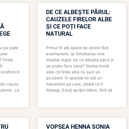
N
DE CE ALBEȘTE PĂRUL:
CAUZELE FIRELOR ALBE
RĂ
ȘI CE POȚI FACE
LEGE
NATURAL
i pe piele
Primul fir alb apare de obicei fără
 unei
avertisment, iar întrebarea vine
? Firele
imediat după: de ce albește părul și
ti
se poate face ceva? Vestea bună
 preferă în
este că firele albe nu sunt un
i
accident. În spatele lor stă un
 din cauza
mecanism pe care, odată ce îl
uternic. La
înțelegi, îl poți sprijini blând, fără să
TRU
VOPSEA HENNA SONIA