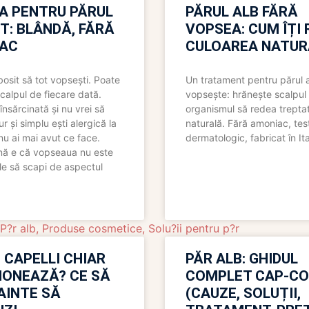
A PENTRU PĂRUL
PĂRUL ALB FĂRĂ
T: BLÂNDĂ, FĂRĂ
VOPSEA: CUM ÎȚI 
AC
CULOAREA NATUR
bosit să tot vopsești. Poate
Un tratament pentru părul 
scalpul de fiecare dată.
vopsește: hrănește scalpul 
însărcinată și nu vrei să
organismul să redea trepta
pur și simplu ești alergică la
naturală. Fără amoniac, tes
nu ai mai avut ce face.
dermatologic, fabricat în Ita
nă e că vopseaua nu este
le să scapi de aspectul
P?r alb
,
Produse cosmetice
,
Solu?ii pentru p?r
 CAPELLI CHIAR
PĂR ALB: GHIDUL
IONEAZĂ? CE SĂ
COMPLET CAP-C
NAINTE SĂ
(CAUZE, SOLUȚII,