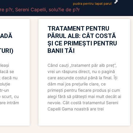
pudra pentru tapat parul
re p?r
,
Sereni Capelli
,
solu?ie de p?r
TRATAMENT PENTRU
OADĂ
PĂRUL ALB: CÂT COSTĂ
ȘI CE PRIMEȘTI PENTRU
URI)
BANII TĂI
leași
Când cauți „tratament păr alb preț”,
 dacă se
vrei un răspuns direct, nu o pagină
t dacă nu
care ascunde costul până la final. Îți
oluție
dăm mai jos prețurile clare, ce
tr-un
primești pentru fiecare produs și cum
 scurt, cu
alegi fără să plătești mai mult decât ai
care intrăm
nevoie. Cât costă tratamentul Sereni
Capelli Gama noastră are trei