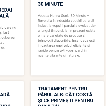
30 MINUTE
REDAI
ALĂ
Vopsea Henna Sonia 30 Minute –
Revolutia in industria vopsirii parului!
Industria vopsirii parului a evoluat de-
alb care nu
a lungul timpului, iar in prezent exista
și lasă
o mare varietate de produse si
t culoarea
tehnologii disponibile. Insa, daca esti
tat
in cautarea unei solutii eficiente si
lia.
rapide pentru a-ti vopsi parul in
nuante vibrante si naturale,
TRATAMENT PENTRU
OADĂ
PĂRUL ALB: CÂT COSTĂ
ȘI CE PRIMEȘTI PENTRU