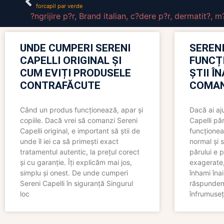
forcapil par verde
?ngrijire p?r
,
Brand italian
,
c?dere p?r
,
dermatit?
,
m?
UNDE CUMPERI SERENI
SERENI
CAPELLI ORIGINAL ȘI
FUNCȚ
CUM EVIȚI PRODUSELE
ȘTII Î
CONTRAFĂCUTE
COMAN
Când un produs funcționează, apar și
Dacă ai aj
copiile. Dacă vrei să comanzi Sereni
Capelli păr
Capelli original, e important să știi de
funcționea
unde îl iei ca să primești exact
normal și s
tratamentul autentic, la prețul corect
părului e p
și cu garanție. Îți explicăm mai jos,
exagerate, 
simplu și onest. De unde cumperi
înhami înai
Sereni Capelli în siguranță Singurul
răspundem 
loc
înfrumuseț