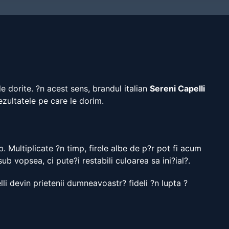
e dorite. ?n acest sens, brandul italian
Sereni Capelli
zultatele pe care le dorim.
. Multiplicate ?n timp, firele albe de p?r pot fi acum
ub vopsea, ci pute?i restabili culoarea sa ini?ial?.
lli devin prietenii dumneavoastr? fideli ?n lupta ?