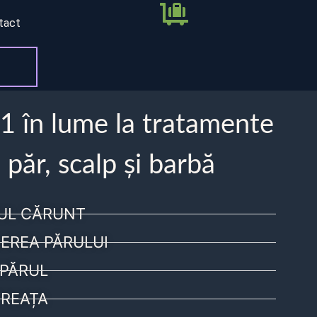
tact
 1 în lume la tratamente
 păr, scalp și barbă
UL CĂRUNT
EREA PĂRULUI
PĂRUL
REAȚA