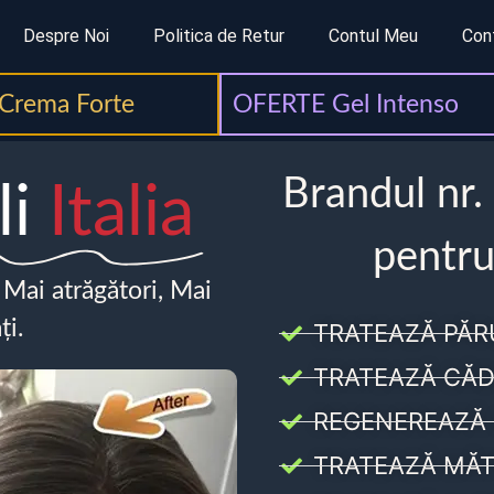
Despre Noi
Politica de Retur
Contul Meu
Con
Crema Forte
OFERTE Gel Intenso
Brandul nr.
li
Italia
pentru
, Mai atrăgători, Mai
ți.
TRATEAZĂ PĂR
TRATEAZĂ CĂD
REGENEREAZĂ 
TRATEAZĂ MĂT