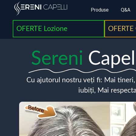
Produse
Q&A
OFERTE Lozione
OFERTE 
Sereni
Capel
Cu ajutorul nostru veți fi: Mai tineri
iubiți, Mai respecta