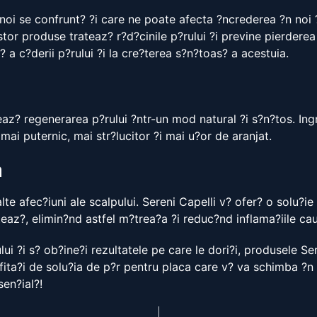
noi se confrunt? ?i care ne poate afecta ?ncrederea ?n noi 
tor produse trateaz? r?d?cinile p?rului ?i previne pierderea 
? a c?derii p?rului ?i la cre?terea s?n?toas? a acestuia.
az? regenerarea p?rului ?ntr-un mod natural ?i s?n?tos. Ingre
 mai puternic, mai str?lucitor ?i mai u?or de aranjat.
a
te afec?iuni ale scalpului. Sereni Capelli v? ofer? o solu?i
teaz?, elimin?nd astfel m?trea?a ?i reduc?nd inflama?iile ca
i ?i s? ob?ine?i rezultatele pe care le dori?i, produsele Ser
ta?i de solu?ia de p?r pentru placa care v? va schimba ?n bi
sen?ial?!