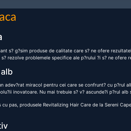
laca
a
ant s? g?sim produse de calitate care s? ne ofere rezultatel
rezolve problemele specifice ale p?rului ?i s? ne ofere re
 alb
un adev?rat miracol pentru cei care se confrunt? cu p?rul alb
solu?ii inovatoare. Nu mai trebuie s? v? ascunde?i p?rul alb s
pas cu pas, produsele Revitalizing Hair Care de la Sereni Cape
tiv