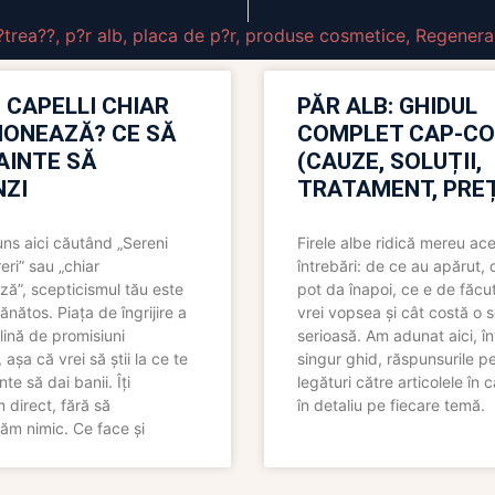
trea??
,
p?r alb
,
placa de p?r
,
produse cosmetice
,
Regenera
 CAPELLI CHIAR
PĂR ALB: GHIDUL
IONEAZĂ? CE SĂ
COMPLET CAP-C
NAINTE SĂ
(CAUZE, SOLUȚII,
ZI
TRATAMENT, PREȚ
uns aici căutând „Sereni
Firele albe ridică mereu ace
eri” sau „chiar
întrebări: de ce au apărut,
ză”, scepticismul tău este
pot da înapoi, ce e de făcu
ănătos. Piața de îngrijire a
vrei vopsea și cât costă o s
lină de promisiuni
serioasă. Am adunat aici, în
așa că vrei să știi la ce te
singur ghid, răspunsurile pe
nte să dai banii. Îți
legături către articolele în 
direct, fără să
în detaliu pe fiecare temă.
ăm nimic. Ce face și