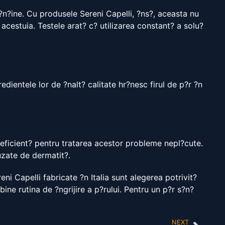
?n?ine. Cu produsele Sereni Capelli, ?ns?, aceasta nu
acestuia. Testele arat? c? utilizarea constant? a solu?
dientele lor de ?nalt? calitate hr?nesc firul de p?r ?n
e eficient? pentru tratarea acestor probleme nepl?cute.
uzate de dermatit?.
eni Capelli fabricate ?n Italia sunt alegerea potrivit?
ne rutina de ?ngrijire a p?rului. Pentru un p?r s?n?
NEXT