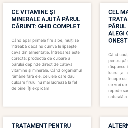
CE VITAMINE ȘI
CEL MA
MINERALE AJUTĂ PĂRUL
TRATA
CĂRUNT: GHID COMPLET
PĂRUL
ALEGI 
ONEST
Când apar primele fire albe, mulți se
întreabă dacă nu cumva le lipsește
ceva din alimentație. Întrebarea este
Când cauți
corectă: producția de culoare a
pentru păr
părului depinde direct de câteva
răspunsuri
vitamine și minerale. Când organismul
lucru: „al
rămâne fără ele, celulele care dau
începe cu 
culoare firului nu mai lucrează la fel
ce vrei de 
de bine. Îți explicăm
repede sau
naturală a 
TRATAMENT PENTRU
ALTER