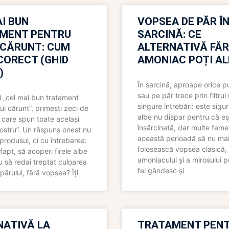
I BUN
VOPSEA DE PĂR Î
MENT PENTRU
SARCINĂ: CE
 CĂRUNT: CUM
ALTERNATIVĂ FĂ
CORECT (GHID
AMONIAC POȚI A
)
În sarcină, aproape orice pu
sau pe păr trece prin filtrul
 „cel mai bun tratament
singure întrebări: este sigur
ul cărunt”, primești zeci de
albe nu dispar pentru că eș
 care spun toate același
însărcinată, dar multe femei
 nostru”. Un răspuns onest nu
această perioadă să nu ma
produsul, ci cu întrebarea:
folosească vopsea clasică,
fapt, să acoperi firele albe
amoniacului și a mirosului p
 să redai treptat culoarea
fel gândesc și
părului, fără vopsea? Îți
NATIVĂ LA
TRATAMENT PEN