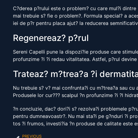
C?derea p?rului este o problem? cu care mul?i dintre 
mai trebuie s? fie o problem?. Formula special? a aces
iei de p?r pentru placa ajut? la reducerea semnificativ
Regenereaz? p?rul
Sereni Capelli pune la dispozi?ie produse care stimule
profunzime ?i ?i redau vitalitatea. Astfel, p?rul devine
Trateaz? m?trea?a ?i dermatit
Nu trebuie s? v? mai confrunta?i cu m?trea?a sau cu al
Produsele lor cur??? scalpul ?n profunzime ?i ?l hidra
?n concluzie, dac? dori?i s? rezolva?i problemele p?rulu
pentru dumneavoastr?. Nu mai sta?i pe g?nduri ?i profi
tos ?i frumos, investi?ia ?n produse de calitate este e
PREVIOUS