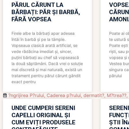
PĂRUL CĂRUNT LA
VOPSE
BĂRBAȚI: PĂR ȘI BARBĂ,
CĂRUN
FĂRĂ VOPSEA
AMONI
Firele albe la bărbați apar adesea
Poate ai o
întâi în barbă și pe la tâmple.
te ustură 
Vopseaua clasică arată artificial, se
Poate ești 
vede rădăcina imediat și, sincer,
riști, sau 
puțini bărbați au chef să vopsească
vopsea și 
la două săptămâni. Dacă vrei o soluție
Vestea bu
mai discretă și mai naturală, există un
singura ca
tratament pentru părul cărunt gândit
părului
exact pentru
?ngrijirea P?rului
,
Caderea p?rului
,
dermatit?
,
M?trea??
,
UNDE CUMPERI SERENI
SERENI
CAPELLI ORIGINAL ȘI
FUNCȚ
CUM EVIȚI PRODUSELE
ȘTII Î