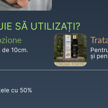
E SĂ UTILIZAȚI?
ozione
Trat
g de 10cm.
Pentr
și pen
ctele cu 50%