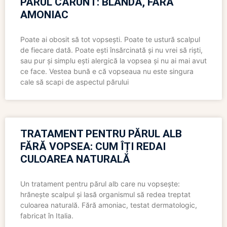
PĂRUL CĂRUNT: BLÂNDĂ, FĂRĂ
AMONIAC
Poate ai obosit să tot vopsești. Poate te ustură scalpul
de fiecare dată. Poate ești însărcinată și nu vrei să riști,
sau pur și simplu ești alergică la vopsea și nu ai mai avut
ce face. Vestea bună e că vopseaua nu este singura
cale să scapi de aspectul părului
TRATAMENT PENTRU PĂRUL ALB
FĂRĂ VOPSEA: CUM ÎȚI REDAI
CULOAREA NATURALĂ
Un tratament pentru părul alb care nu vopsește:
hrănește scalpul și lasă organismul să redea treptat
culoarea naturală. Fără amoniac, testat dermatologic,
fabricat în Italia.