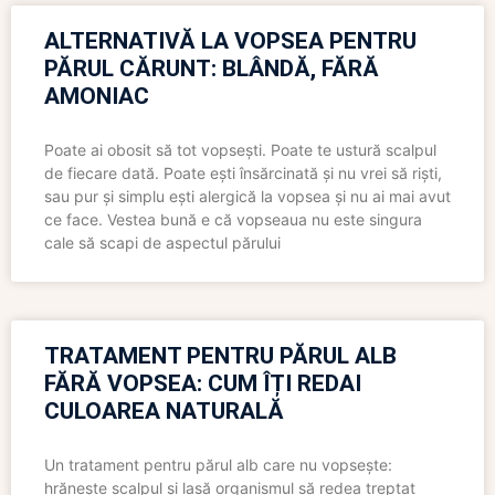
ALTERNATIVĂ LA VOPSEA PENTRU
PĂRUL CĂRUNT: BLÂNDĂ, FĂRĂ
AMONIAC
Poate ai obosit să tot vopsești. Poate te ustură scalpul
de fiecare dată. Poate ești însărcinată și nu vrei să riști,
sau pur și simplu ești alergică la vopsea și nu ai mai avut
ce face. Vestea bună e că vopseaua nu este singura
cale să scapi de aspectul părului
TRATAMENT PENTRU PĂRUL ALB
FĂRĂ VOPSEA: CUM ÎȚI REDAI
CULOAREA NATURALĂ
Un tratament pentru părul alb care nu vopsește:
hrănește scalpul și lasă organismul să redea treptat