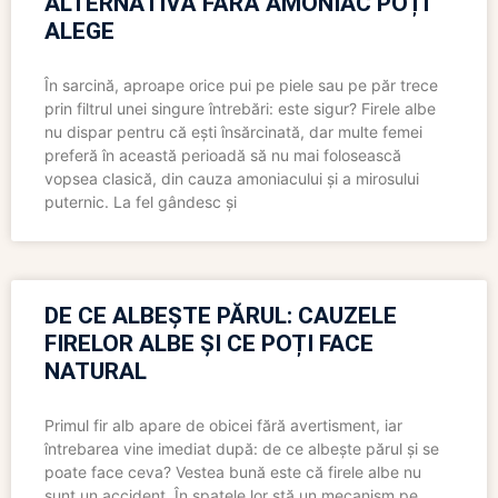
ALTERNATIVĂ FĂRĂ AMONIAC POȚI
ALEGE
În sarcină, aproape orice pui pe piele sau pe păr trece
prin filtrul unei singure întrebări: este sigur? Firele albe
nu dispar pentru că ești însărcinată, dar multe femei
preferă în această perioadă să nu mai folosească
vopsea clasică, din cauza amoniacului și a mirosului
puternic. La fel gândesc și
DE CE ALBEȘTE PĂRUL: CAUZELE
FIRELOR ALBE ȘI CE POȚI FACE
NATURAL
Primul fir alb apare de obicei fără avertisment, iar
întrebarea vine imediat după: de ce albește părul și se
poate face ceva? Vestea bună este că firele albe nu
sunt un accident. În spatele lor stă un mecanism pe