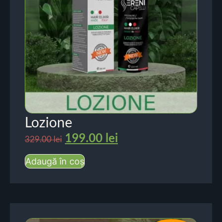
Lozione
199.00
lei
329.00
lei
Adaugă în coș