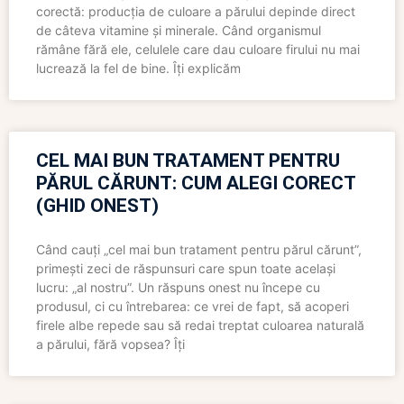
corectă: producția de culoare a părului depinde direct
de câteva vitamine și minerale. Când organismul
rămâne fără ele, celulele care dau culoare firului nu mai
lucrează la fel de bine. Îți explicăm
CEL MAI BUN TRATAMENT PENTRU
PĂRUL CĂRUNT: CUM ALEGI CORECT
(GHID ONEST)
Când cauți „cel mai bun tratament pentru părul cărunt”,
primești zeci de răspunsuri care spun toate același
lucru: „al nostru”. Un răspuns onest nu începe cu
produsul, ci cu întrebarea: ce vrei de fapt, să acoperi
firele albe repede sau să redai treptat culoarea naturală
a părului, fără vopsea? Îți