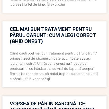
lucrează la fel de bine. Îți explicăm
CEL MAI BUN TRATAMENT PENTRU
PĂRUL CĂRUNT: CUM ALEGI CORECT
(GHID ONEST)
Când cauți „cel mai bun tratament pentru părul cărunt”,
primești zeci de răspunsuri care spun toate același
lucru: „al nostru”. Un răspuns onest nu începe cu
produsul, ci cu întrebarea: ce vrei de fapt, să acoperi
firele albe repede sau să redai treptat culoarea naturală
a părului, fără vopsea? Îți
VOPSEA DE PĂR ÎN SARCINĂ: CE