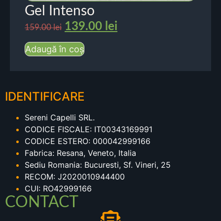
Gel Intenso
139.00
lei
159.00
lei
Adaugă în coș
IDENTIFICARE
Sereni Capelli SRL.
CODICE FISCALE: IT00343169991
CODICE ESTERO: 000042999166
Fabrica: Resana, Veneto, Italia
Sediu Romania: Bucuresti, Sf. Vineri, 25
RECOM: J2020010944400
CUI: RO42999166
CONTACT