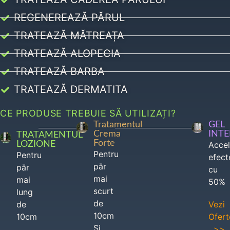
REGENEREAZĂ PĂRUL
TRATEAZĂ MĂTREAȚA
TRATEAZĂ ALOPECIA
TRATEAZĂ BARBA
TRATEAZĂ DERMATITA
CE PRODUSE TREBUIE SĂ UTILIZAȚI?
Tratamentul
GEL
Crema
INT
TRATAMENTUL
Forte
LOZIONE
Acce
Pentru
Pentru
efect
păr
păr
cu
mai
mai
50%
scurt
lung
de
de
Vezi
10cm
10cm
Ofert
Si
>>