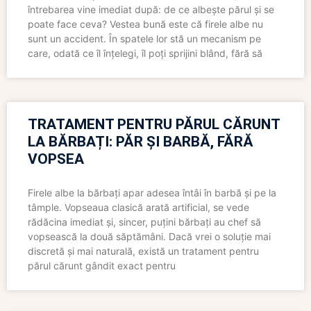
întrebarea vine imediat după: de ce albește părul și se
poate face ceva? Vestea bună este că firele albe nu
sunt un accident. În spatele lor stă un mecanism pe
care, odată ce îl înțelegi, îl poți sprijini blând, fără să
TRATAMENT PENTRU PĂRUL CĂRUNT
LA BĂRBAȚI: PĂR ȘI BARBĂ, FĂRĂ
VOPSEA
Firele albe la bărbați apar adesea întâi în barbă și pe la
tâmple. Vopseaua clasică arată artificial, se vede
rădăcina imediat și, sincer, puțini bărbați au chef să
vopsească la două săptămâni. Dacă vrei o soluție mai
discretă și mai naturală, există un tratament pentru
părul cărunt gândit exact pentru