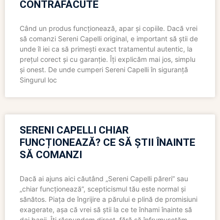
CONTRAFĂCUTE
Când un produs funcționează, apar și copiile. Dacă vrei
să comanzi Sereni Capelli original, e important să știi de
unde îl iei ca să primești exact tratamentul autentic, la
prețul corect și cu garanție. Îți explicăm mai jos, simplu
și onest. De unde cumperi Sereni Capelli în siguranță
Singurul loc
SERENI CAPELLI CHIAR
FUNCȚIONEAZĂ? CE SĂ ȘTII ÎNAINTE
SĂ COMANZI
Dacă ai ajuns aici căutând „Sereni Capelli păreri” sau
„chiar funcționează”, scepticismul tău este normal și
sănătos. Piața de îngrijire a părului e plină de promisiuni
exagerate, așa că vrei să știi la ce te înhami înainte să
dai banii. Îți răspundem direct, fără să înfrumusețăm