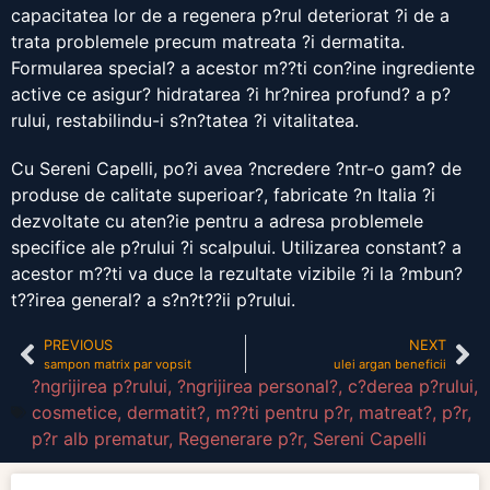
capacitatea lor de a regenera p?rul deteriorat ?i de a
trata problemele precum matreata ?i dermatita.
Formularea special? a acestor m??ti con?ine ingrediente
active ce asigur? hidratarea ?i hr?nirea profund? a p?
rului, restabilindu-i s?n?tatea ?i vitalitatea.
Cu Sereni Capelli, po?i avea ?ncredere ?ntr-o gam? de
produse de calitate superioar?, fabricate ?n Italia ?i
dezvoltate cu aten?ie pentru a adresa problemele
specifice ale p?rului ?i scalpului. Utilizarea constant? a
acestor m??ti va duce la rezultate vizibile ?i la ?mbun?
t??irea general? a s?n?t??ii p?rului.
PREVIOUS
NEXT
sampon matrix par vopsit
ulei argan beneficii
?ngrijirea p?rului
,
?ngrijirea personal?
,
c?derea p?rului
,
cosmetice
,
dermatit?
,
m??ti pentru p?r
,
matreat?
,
p?r
,
p?r alb prematur
,
Regenerare p?r
,
Sereni Capelli