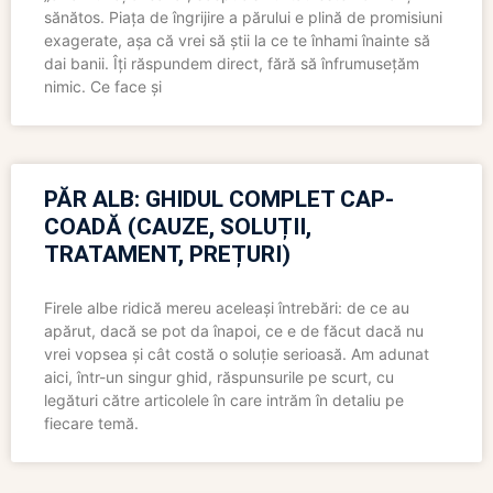
sănătos. Piața de îngrijire a părului e plină de promisiuni
exagerate, așa că vrei să știi la ce te înhami înainte să
dai banii. Îți răspundem direct, fără să înfrumusețăm
nimic. Ce face și
PĂR ALB: GHIDUL COMPLET CAP-
COADĂ (CAUZE, SOLUȚII,
TRATAMENT, PREȚURI)
Firele albe ridică mereu aceleași întrebări: de ce au
apărut, dacă se pot da înapoi, ce e de făcut dacă nu
vrei vopsea și cât costă o soluție serioasă. Am adunat
aici, într-un singur ghid, răspunsurile pe scurt, cu
legături către articolele în care intrăm în detaliu pe
fiecare temă.