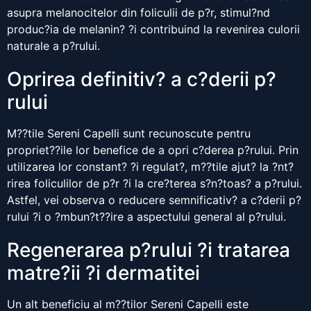
asupra melanocitelor din foliculii de p?r, stimul?nd
produc?ia de melanin? ?i contribuind la revenirea culorii
naturale a p?rului.
Oprirea definitiv? a c?derii p?
rului
M??tile Sereni Capelli sunt recunoscute pentru
propriet??ile lor benefice de a opri c?derea p?rului. Prin
utilizarea lor constant? ?i regulat?, m??tile ajut? la ?nt?
rirea foliculilor de p?r ?i la cre?terea s?n?toas? a p?rului.
Astfel, vei observa o reducere semnificativ? a c?derii p?
rului ?i o ?mbun?t??ire a aspectului general al p?rului.
Regenerarea p?rului ?i tratarea
matre?ii ?i dermatitei
Un alt beneficiu al m??tilor Sereni Capelli este