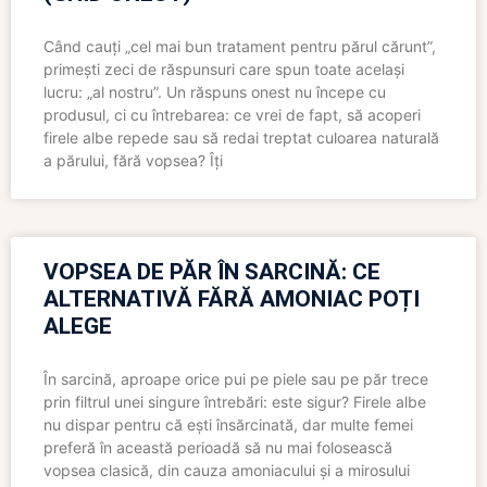
Când cauți „cel mai bun tratament pentru părul cărunt”,
primești zeci de răspunsuri care spun toate același
lucru: „al nostru”. Un răspuns onest nu începe cu
produsul, ci cu întrebarea: ce vrei de fapt, să acoperi
firele albe repede sau să redai treptat culoarea naturală
a părului, fără vopsea? Îți
VOPSEA DE PĂR ÎN SARCINĂ: CE
ALTERNATIVĂ FĂRĂ AMONIAC POȚI
ALEGE
În sarcină, aproape orice pui pe piele sau pe păr trece
prin filtrul unei singure întrebări: este sigur? Firele albe
nu dispar pentru că ești însărcinată, dar multe femei
preferă în această perioadă să nu mai folosească
vopsea clasică, din cauza amoniacului și a mirosului