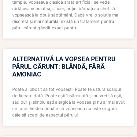
tâmple. Vopseaua clasică arată artificial, se vede
rădăcina imediat și, sincer, puțini bărbați au chef să
vopsească la două săptămâni. Dacă vrei o soluție mai
discretă și mai naturală, există un tratament pentru
părul cărunt gândit exact pentru
ALTERNATIVĂ LA VOPSEA PENTRU
PĂRUL CĂRUNT: BLÂNDĂ, FĂRĂ
AMONIAC
Poate ai obosit să tot vopsești. Poate te ustură scalpul
de fiecare dată. Poate ești însărcinată și nu vrei să riști,
sau pur și simplu ești alergică la vopsea și nu ai mai avut
ce face. Vestea bună e că vopseaua nu este singura
cale să scapi de aspectul părului