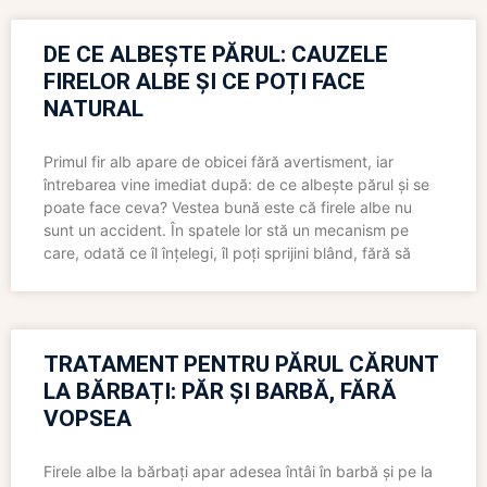
DE CE ALBEȘTE PĂRUL: CAUZELE
FIRELOR ALBE ȘI CE POȚI FACE
NATURAL
Primul fir alb apare de obicei fără avertisment, iar
întrebarea vine imediat după: de ce albește părul și se
poate face ceva? Vestea bună este că firele albe nu
sunt un accident. În spatele lor stă un mecanism pe
care, odată ce îl înțelegi, îl poți sprijini blând, fără să
TRATAMENT PENTRU PĂRUL CĂRUNT
LA BĂRBAȚI: PĂR ȘI BARBĂ, FĂRĂ
VOPSEA
Firele albe la bărbați apar adesea întâi în barbă și pe la