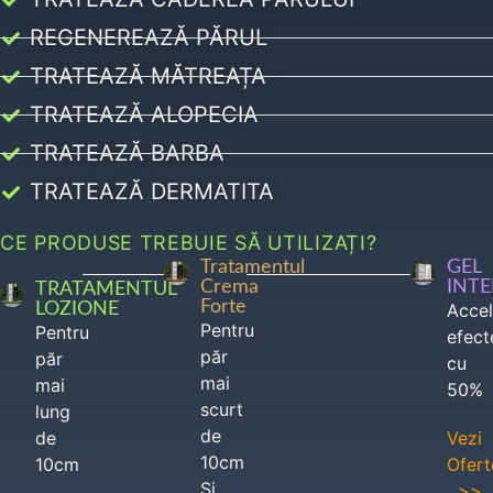
REGENEREAZĂ PĂRUL
TRATEAZĂ MĂTREAȚA
TRATEAZĂ ALOPECIA
TRATEAZĂ BARBA
TRATEAZĂ DERMATITA
CE PRODUSE TREBUIE SĂ UTILIZAȚI?
Tratamentul
GEL
Crema
INT
TRATAMENTUL
Forte
LOZIONE
Acce
Pentru
Pentru
efect
păr
păr
cu
mai
mai
50%
scurt
lung
de
de
Vezi
10cm
10cm
Ofert
Si
>>