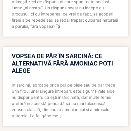
primești zeci de răspunsuri care spun toate același
lucru: „al nostru”. Un răspuns onest nu începe cu
produsul, ci cu întrebarea: ce vrei de fapt, să acoperi
firele albe repede sau să redai treptat culoarea naturală
a părului, fără vopsea? Îți
VOPSEA DE PĂR ÎN SARCINĂ: CE
ALTERNATIVĂ FĂRĂ AMONIAC POȚI
ALEGE
În sarcină, aproape orice pui pe piele sau pe păr trece
prin filtrul unei singure întrebări: este sigur? Firele albe
nu dispar pentru că ești însărcinată, dar multe femei
preferă în această perioadă să nu mai folosească
vopsea clasică, din cauza amoniacului și a mirosului
puternic. La fel gândesc și