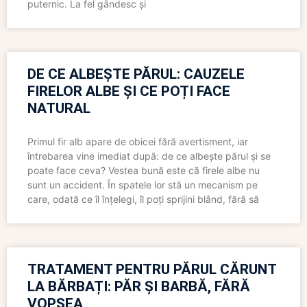
puternic. La fel gândesc și
DE CE ALBEȘTE PĂRUL: CAUZELE
FIRELOR ALBE ȘI CE POȚI FACE
NATURAL
Primul fir alb apare de obicei fără avertisment, iar
întrebarea vine imediat după: de ce albește părul și se
poate face ceva? Vestea bună este că firele albe nu
sunt un accident. În spatele lor stă un mecanism pe
care, odată ce îl înțelegi, îl poți sprijini blând, fără să
TRATAMENT PENTRU PĂRUL CĂRUNT
LA BĂRBAȚI: PĂR ȘI BARBĂ, FĂRĂ
VOPSEA