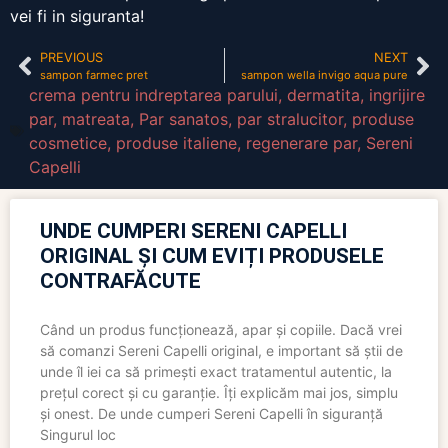
vei fi in siguranta!
PREVIOUS
NEXT
sampon farmec pret
sampon wella invigo aqua pure
crema pentru indreptarea parului
,
dermatita
,
ingrijire
par
,
matreata
,
Par sanatos
,
par stralucitor
,
produse
cosmetice
,
produse italiene
,
regenerare par
,
Sereni
Capelli
UNDE CUMPERI SERENI CAPELLI
ORIGINAL ȘI CUM EVIȚI PRODUSELE
CONTRAFĂCUTE
Când un produs funcționează, apar și copiile. Dacă vrei
să comanzi Sereni Capelli original, e important să știi de
unde îl iei ca să primești exact tratamentul autentic, la
prețul corect și cu garanție. Îți explicăm mai jos, simplu
și onest. De unde cumperi Sereni Capelli în siguranță
Singurul loc