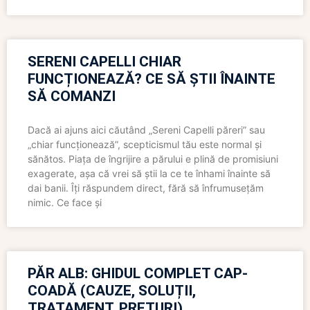
SERENI CAPELLI CHIAR
FUNCȚIONEAZĂ? CE SĂ ȘTII ÎNAINTE
SĂ COMANZI
Dacă ai ajuns aici căutând „Sereni Capelli păreri” sau
„chiar funcționează”, scepticismul tău este normal și
sănătos. Piața de îngrijire a părului e plină de promisiuni
exagerate, așa că vrei să știi la ce te înhami înainte să
dai banii. Îți răspundem direct, fără să înfrumusețăm
nimic. Ce face și
PĂR ALB: GHIDUL COMPLET CAP-
COADĂ (CAUZE, SOLUȚII,
TRATAMENT, PREȚURI)