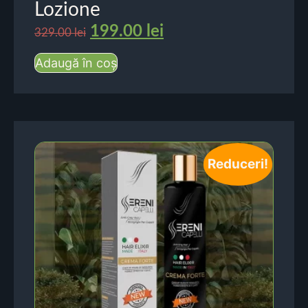
Lozione
199.00
lei
329.00
lei
Adaugă în coș
Reduceri!