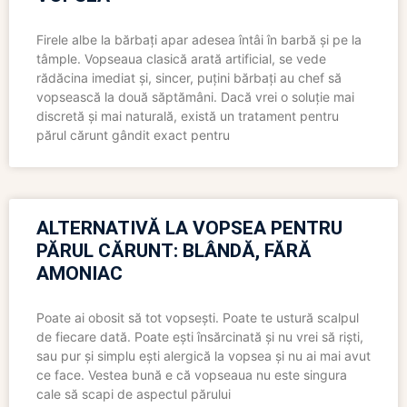
Firele albe la bărbați apar adesea întâi în barbă și pe la
tâmple. Vopseaua clasică arată artificial, se vede
rădăcina imediat și, sincer, puțini bărbați au chef să
vopsească la două săptămâni. Dacă vrei o soluție mai
discretă și mai naturală, există un tratament pentru
părul cărunt gândit exact pentru
ALTERNATIVĂ LA VOPSEA PENTRU
PĂRUL CĂRUNT: BLÂNDĂ, FĂRĂ
AMONIAC
Poate ai obosit să tot vopsești. Poate te ustură scalpul
de fiecare dată. Poate ești însărcinată și nu vrei să riști,
sau pur și simplu ești alergică la vopsea și nu ai mai avut
ce face. Vestea bună e că vopseaua nu este singura
cale să scapi de aspectul părului