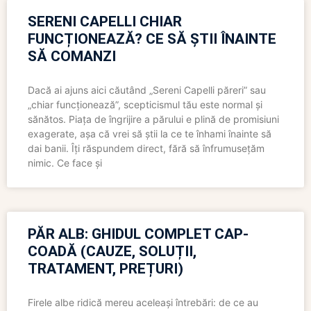
SERENI CAPELLI CHIAR
FUNCȚIONEAZĂ? CE SĂ ȘTII ÎNAINTE
SĂ COMANZI
Dacă ai ajuns aici căutând „Sereni Capelli păreri” sau
„chiar funcționează”, scepticismul tău este normal și
sănătos. Piața de îngrijire a părului e plină de promisiuni
exagerate, așa că vrei să știi la ce te înhami înainte să
dai banii. Îți răspundem direct, fără să înfrumusețăm
nimic. Ce face și
PĂR ALB: GHIDUL COMPLET CAP-
COADĂ (CAUZE, SOLUȚII,
TRATAMENT, PREȚURI)
Firele albe ridică mereu aceleași întrebări: de ce au