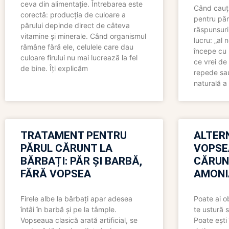
ceva din alimentație. Întrebarea este
Când cauți
corectă: producția de culoare a
pentru păr
părului depinde direct de câteva
răspunsuri
vitamine și minerale. Când organismul
lucru: „al
rămâne fără ele, celulele care dau
începe cu 
culoare firului nu mai lucrează la fel
ce vrei de 
de bine. Îți explicăm
repede sau
naturală a 
TRATAMENT PENTRU
ALTER
PĂRUL CĂRUNT LA
VOPSE
BĂRBAȚI: PĂR ȘI BARBĂ,
CĂRUN
FĂRĂ VOPSEA
AMONI
Firele albe la bărbați apar adesea
Poate ai o
întâi în barbă și pe la tâmple.
te ustură 
Vopseaua clasică arată artificial, se
Poate ești 