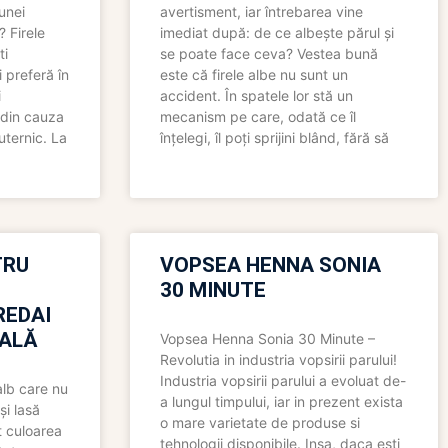
 unei
avertisment, iar întrebarea vine
? Firele
imediat după: de ce albește părul și
ti
se poate face ceva? Vestea bună
 preferă în
este că firele albe nu sunt un
i
accident. În spatele lor stă un
 din cauza
mecanism pe care, odată ce îl
uternic. La
înțelegi, îl poți sprijini blând, fără să
TRU
VOPSEA HENNA SONIA
30 MINUTE
REDAI
ALĂ
Vopsea Henna Sonia 30 Minute –
Revolutia in industria vopsirii parului!
Industria vopsirii parului a evoluat de-
alb care nu
a lungul timpului, iar in prezent exista
și lasă
o mare varietate de produse si
t culoarea
tehnologii disponibile. Insa, daca esti