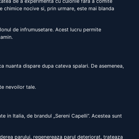
itatea de a experimenta cu culorile fara a comite
chimice nocive si, prin urmare, este mai blanda
alonul de infrumusetare. Acest lucru permite
camin.
 ca nuanta dispare dupa cateva spalari. De asemenea,
e nevoilor tale.
 in Italia, de brandul „Sereni Capelli”. Acestea sunt
derea parului, regenereaza parul deteriorat, trateaza