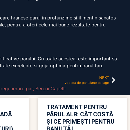
 care hranesc parul in profunzime si il mentin sanatos
ale, pentru a oferi cele mai bune rezultate pentru
ficative parului. Cu toate acestea, este important sa
tate excelente si grija optima pentru parul tau.
NEXT
vopsea de par lakme collage
,
regenerare par
,
Sereni Capelli
TRATAMENT PENTRU
OADĂ
PĂRUL ALB: CÂT COSTĂ
ȘI CE PRIMEȘTI PENTRU
URI)
BANII TĂI