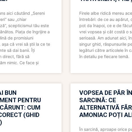
uns aici căutând „Sereni
Firele albe ridică mereu ace
eri” sau „chiar
întrebări: de ce au apărut,
ză”, scepticismul tău este
pot da înapoi, ce e de făcu
ănătos. Piața de îngrijire a
vrei vopsea și cât costă o s
lină de promisiuni
serioasă. Am adunat aici, în
așa că vrei să știi la ce te
singur ghid, răspunsurile pe
nte să dai banii. Îți
legături către articolele în 
direct, fără să
în detaliu pe fiecare temă.
ăm nimic. Ce face și
I BUN
VOPSEA DE PĂR Î
MENT PENTRU
SARCINĂ: CE
 CĂRUNT: CUM
ALTERNATIVĂ FĂ
CORECT (GHID
AMONIAC POȚI A
)
În sarcină, aproape orice pu