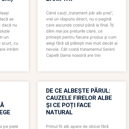
leași
Când cauți „tratament păr alb preț”,
 dacă se
vrei un răspuns direct, nu o pagină
t dacă nu
care ascunde costul până la final. Îți
oluție
dăm mai jos prețurile clare, ce
tr-un
primești pentru fiecare produs și cum
 scurt, cu
alegi fără să plătești mai mult decât ai
care intrăm
nevoie. Cât costă tratamentul Sereni
Capelli Gama noastră are trei
N
DE CE ALBEȘTE PĂRUL:
CAUZELE FIRELOR ALBE
RĂ
ȘI CE POȚI FACE
LEGE
NATURAL
i pe piele
Primul fir alb apare de obicei fără