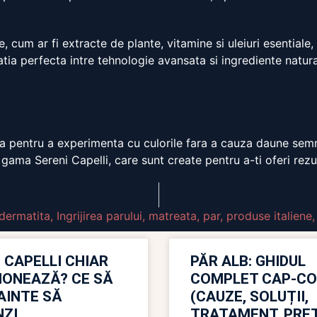
 cum ar fi extracte de plante, vitamine si uleiuri esentiale,
atia perfecta intre tehnologie avansata si ingrediente natur
a pentru a experimenta cu culorile fara a cauza daune semni
gama Sereni Capelli, care sunt create pentru a-ti oferi rezul
dermatita
,
Ingrijirea parului
,
matreata
,
par
,
produse italiene
 CAPELLI CHIAR
PĂR ALB: GHIDUL
IONEAZĂ? CE SĂ
COMPLET CAP-C
NAINTE SĂ
(CAUZE, SOLUȚII,
ZI
TRATAMENT, PREȚ