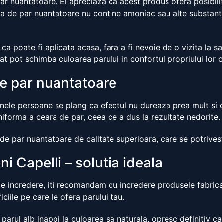
 par nuantatoare. Ei apreciaza ca acest produs ofera posibil
 de par nuantatoare nu contine amoniac sau alte substante 
ca poate fi aplicata acasa, fara a fi nevoie de o vizita la s
cat pot schimba culoarea parului in confortul propriului lor 
de par nuantatoare
Unele persoane se plang ca efectul nu dureaza prea mult si
 uniforma a ceara de par, ceea ce a dus la rezultate nedorite.
 de par nuantatoare de calitate superioara, care se potrivest
i Capelli – solutia ideala
 incredere, iti recomandam cu incredere produsele fabricate
ciile pe care le ofera parului tau.
arul alb inapoi la culoarea sa naturala, opresc definitiv ca