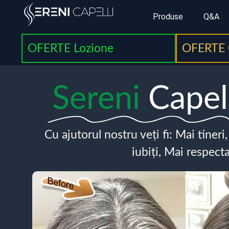
Produse
Q&A
OFERTE Lozione
OFERTE 
Sereni
Capel
Cu ajutorul nostru veți fi: Mai tineri
iubiți, Mai respecta