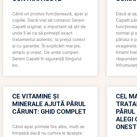
Când un produs funcționează, apar și
Dacă ai aj
copiile. Dacă vrei să comanzi Sereni
Capelli păr
Capelli original, e important să știi de
funcționea
unde îl iei ca să primești exact
normal și s
tratamentul autentic, la prețul corect
părului e p
și cu garanție. Îți explicăm mai jos,
exagerate, 
simplu și onest. De unde cumperi
înhami înai
Sereni Capelli în siguranță Singurul
răspundem 
loc
înfrumuseț
CE VITAMINE ȘI
CEL MA
MINERALE AJUTĂ PĂRUL
TRATA
CĂRUNT: GHID COMPLET
PĂRUL
ALEGI 
ONEST
Când apar primele fire albe, mulți se
întreabă dacă nu cumva le lipsește