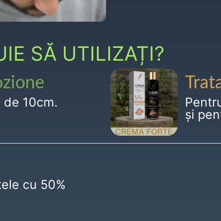
E SĂ UTILIZAȚI?
ozione
Trat
g de 10cm.
Pentr
și pen
ctele cu 50%