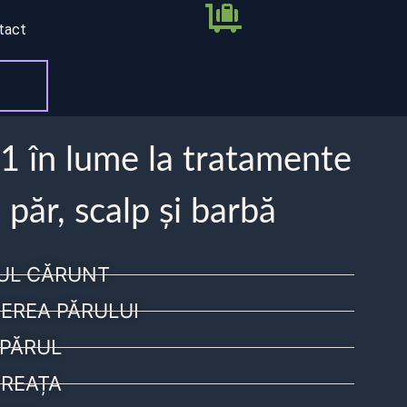
tact
 1 în lume la tratamente
 păr, scalp și barbă
UL CĂRUNT
EREA PĂRULUI
PĂRUL
REAȚA