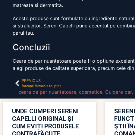
matreata si dermatita.
Aceste produse sunt formulate cu ingrediente naturale,
si stralucitor. Sereni Capelli pune accentul pe combin
parul tau.
Concluzii
Ceara de par nuantatoare poate fi o optiune excelent
alegi produse de calitate superioara, precum cele din 
PREVIOUS
forcapil farmacia tei pret
ceara de par nuantatoare
,
cosmetice
,
Culoare par
,
UNDE CUMPERI SERENI
SERENI
CAPELLI ORIGINAL ȘI
FUNCȚ
CUM EVIȚI PRODUSELE
ȘTII Î
CONTRAFĂCUTE
COMAN