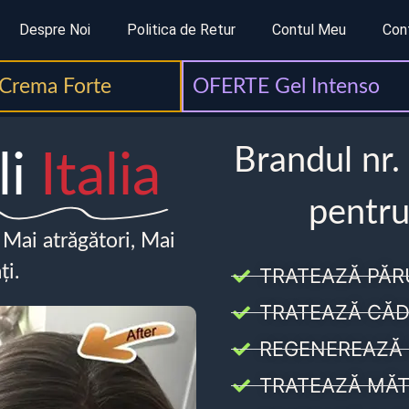
Despre Noi
Politica de Retur
Contul Meu
Con
Crema Forte
OFERTE Gel Intenso
Brandul nr.
li
Italia
pentru
, Mai atrăgători, Mai
ți.
TRATEAZĂ PĂR
TRATEAZĂ CĂD
REGENEREAZĂ 
TRATEAZĂ MĂT