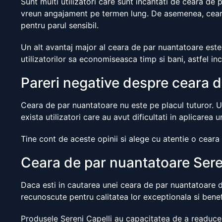
Sunt multi utilizatori care sunt incantati de ceara de
vreun angajament pe termen lung. De asemenea, ceara
pentru parul sensibil.
Un alt avantaj major al ceara de par nuantatoare este 
utilizatorilor sa economiseasca timp si bani, astfel in
Pareri negative despre ceara 
Ceara de par nuantatoare nu este pe placul tuturor. 
exista utilizatori care au avut dificultati in aplicarea
Tine cont de aceste opinii si alege cu atentie o ceara
Ceara de par nuantatoare Seren
Daca esti in cautarea unei ceara de par nuantatoare de
recunoscute pentru calitatea lor exceptionala si benefi
Produsele Sereni Capelli au capacitatea de a readuce p