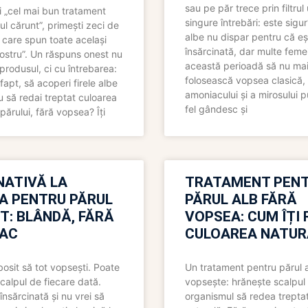
sau pe păr trece prin filtrul
 „cel mai bun tratament
singure întrebări: este sigur
ul cărunt”, primești zeci de
albe nu dispar pentru că eș
 care spun toate același
însărcinată, dar multe femei
 nostru”. Un răspuns onest nu
această perioadă să nu ma
produsul, ci cu întrebarea:
folosească vopsea clasică,
fapt, să acoperi firele albe
amoniacului și a mirosului p
 să redai treptat culoarea
fel gândesc și
părului, fără vopsea? Îți
NATIVĂ LA
TRATAMENT PEN
A PENTRU PĂRUL
PĂRUL ALB FĂRĂ
T: BLÂNDĂ, FĂRĂ
VOPSEA: CUM ÎȚI 
AC
CULOAREA NATUR
bosit să tot vopsești. Poate
Un tratament pentru părul 
scalpul de fiecare dată.
vopsește: hrănește scalpul 
însărcinată și nu vrei să
organismul să redea trepta