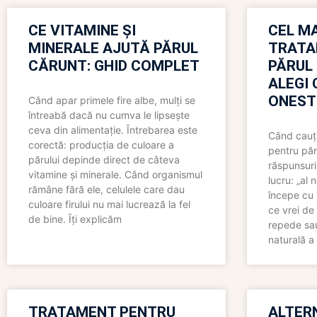
CE VITAMINE ȘI
CEL MA
MINERALE AJUTĂ PĂRUL
TRATA
CĂRUNT: GHID COMPLET
PĂRUL
ALEGI 
ONEST
Când apar primele fire albe, mulți se
întreabă dacă nu cumva le lipsește
ceva din alimentație. Întrebarea este
Când cauți
corectă: producția de culoare a
pentru păr
părului depinde direct de câteva
răspunsuri
vitamine și minerale. Când organismul
lucru: „al
rămâne fără ele, celulele care dau
începe cu 
culoare firului nu mai lucrează la fel
ce vrei de 
de bine. Îți explicăm
repede sau
naturală a 
TRATAMENT PENTRU
ALTER