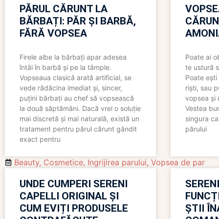
PĂRUL CĂRUNT LA
VOPSE
BĂRBAȚI: PĂR ȘI BARBĂ,
CĂRUN
FĂRĂ VOPSEA
AMONI
Firele albe la bărbați apar adesea
Poate ai o
întâi în barbă și pe la tâmple.
te ustură 
Vopseaua clasică arată artificial, se
Poate ești 
vede rădăcina imediat și, sincer,
riști, sau 
puțini bărbați au chef să vopsească
vopsea și 
la două săptămâni. Dacă vrei o soluție
Vestea bu
mai discretă și mai naturală, există un
singura ca
tratament pentru părul cărunt gândit
părului
exact pentru
Beauty
,
Cosmetice
,
Ingrijirea parului
,
Vopsea de par
UNDE CUMPERI SERENI
SERENI
CAPELLI ORIGINAL ȘI
FUNCȚ
CUM EVIȚI PRODUSELE
ȘTII Î