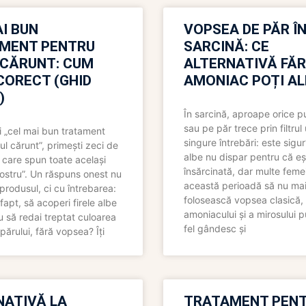
I BUN
VOPSEA DE PĂR Î
MENT PENTRU
SARCINĂ: CE
 CĂRUNT: CUM
ALTERNATIVĂ FĂ
CORECT (GHID
AMONIAC POȚI A
)
În sarcină, aproape orice pu
sau pe păr trece prin filtrul
 „cel mai bun tratament
singure întrebări: este sigur
ul cărunt”, primești zeci de
albe nu dispar pentru că eș
 care spun toate același
însărcinată, dar multe femei
 nostru”. Un răspuns onest nu
această perioadă să nu ma
produsul, ci cu întrebarea:
folosească vopsea clasică,
fapt, să acoperi firele albe
amoniacului și a mirosului p
 să redai treptat culoarea
fel gândesc și
părului, fără vopsea? Îți
NATIVĂ LA
TRATAMENT PEN