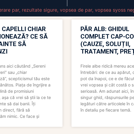
erare par
,
rezultate sigure
,
vopsea de par
,
vopsea syoss ne
 CAPELLI CHIAR
PĂR ALB: GHIDUL
IONEAZĂ? CE SĂ
COMPLET CAP-C
NAINTE SĂ
(CAUZE, SOLUȚII,
ZI
TRATAMENT, PREȚ
uns aici căutând „Sereni
Firele albe ridică mereu ace
eri” sau „chiar
întrebări: de ce au apărut,
ză”, scepticismul tău este
pot da înapoi, ce e de făcu
ănătos. Piața de îngrijire a
vrei vopsea și cât costă o s
lină de promisiuni
serioasă. Am adunat aici, în
așa că vrei să știi la ce te
singur ghid, răspunsurile pe
nte să dai banii. Îți
legături către articolele în 
direct, fără să
în detaliu pe fiecare temă.
ăm nimic. Ce face și