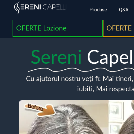
Produse
Q&A
OFERTE Lozione
OFERTE 
Sereni
Capel
Cu ajutorul nostru veți fi: Mai tineri
iubiți, Mai respecta