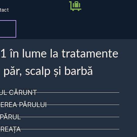
tact
 1 în lume la tratamente
 păr, scalp și barbă
UL CĂRUNT
EREA PĂRULUI
PĂRUL
REAȚA