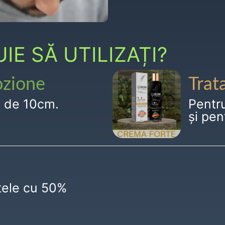
E SĂ UTILIZAȚI?
ozione
Trat
g de 10cm.
Pentr
și pen
ctele cu 50%