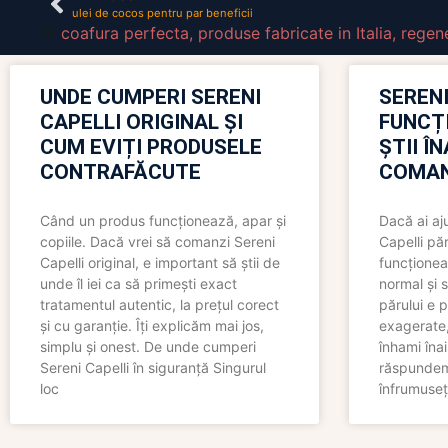
ulei de cocos pentru par beneficii
coafura perfecta
,
produse fabricate in Italia
,
regen
UNDE CUMPERI SERENI
SERENI
CAPELLI ORIGINAL ȘI
FUNCȚ
CUM EVIȚI PRODUSELE
ȘTII Î
CONTRAFĂCUTE
COMAN
Când un produs funcționează, apar și
Dacă ai aj
copiile. Dacă vrei să comanzi Sereni
Capelli păr
Capelli original, e important să știi de
funcționea
unde îl iei ca să primești exact
normal și s
tratamentul autentic, la prețul corect
părului e p
și cu garanție. Îți explicăm mai jos,
exagerate, 
simplu și onest. De unde cumperi
înhami înai
Sereni Capelli în siguranță Singurul
răspundem 
loc
înfrumuseț