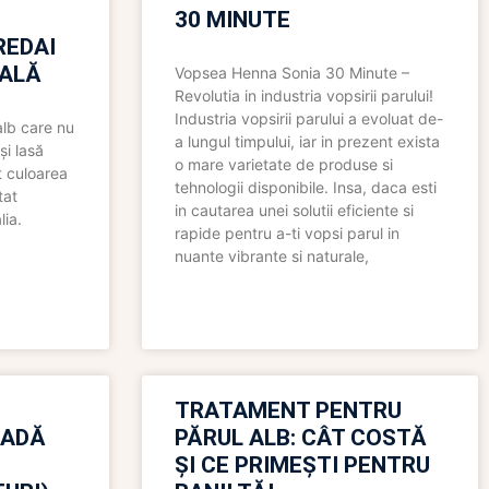
30 MINUTE
REDAI
ALĂ
Vopsea Henna Sonia 30 Minute –
Revolutia in industria vopsirii parului!
Industria vopsirii parului a evoluat de-
alb care nu
a lungul timpului, iar in prezent exista
și lasă
o mare varietate de produse si
t culoarea
tehnologii disponibile. Insa, daca esti
tat
in cautarea unei solutii eficiente si
lia.
rapide pentru a-ti vopsi parul in
nuante vibrante si naturale,
TRATAMENT PENTRU
OADĂ
PĂRUL ALB: CÂT COSTĂ
ȘI CE PRIMEȘTI PENTRU