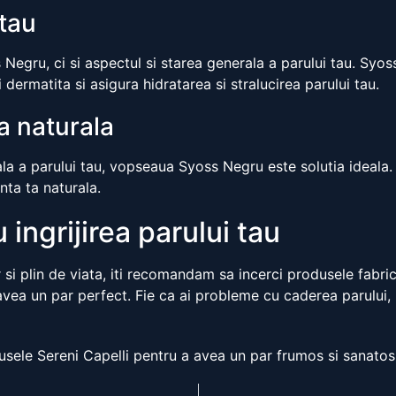
 tau
gru, ci si aspectul si starea generala a parului tau. Syoss
 dermatita si asigura hidratarea si stralucirea parului tau.
a naturala
turala a parului tau, vopseaua Syoss Negru este solutia idea
anta ta naturala.
ingrijirea parului tau
or si plin de viata, iti recomandam sa incerci produsele fabri
 avea un par perfect. Fie ca ai probleme cu caderea parului,
ele Sereni Capelli pentru a avea un par frumos si sanatos