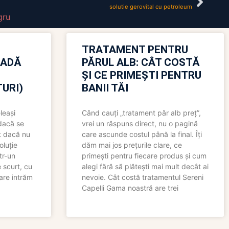
solutie gerovital cu petroleum
gru
TRATAMENT PENTRU
OADĂ
PĂRUL ALB: CÂT COSTĂ
ȘI CE PRIMEȘTI PENTRU
URI)
BANII TĂI
leași
Când cauți „tratament păr alb preț”,
 dacă se
vrei un răspuns direct, nu o pagină
t dacă nu
care ascunde costul până la final. Îți
oluție
dăm mai jos prețurile clare, ce
tr-un
primești pentru fiecare produs și cum
 scurt, cu
alegi fără să plătești mai mult decât ai
care intrăm
nevoie. Cât costă tratamentul Sereni
Capelli Gama noastră are trei