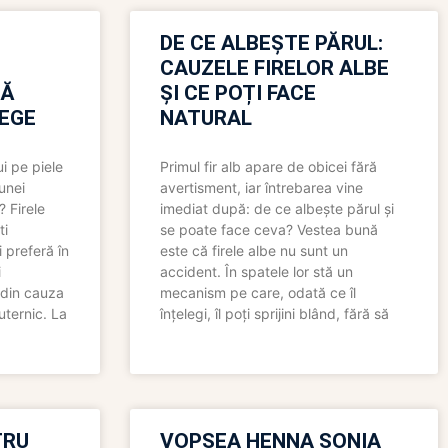
N
DE CE ALBEȘTE PĂRUL:
CAUZELE FIRELOR ALBE
RĂ
ȘI CE POȚI FACE
LEGE
NATURAL
i pe piele
Primul fir alb apare de obicei fără
 unei
avertisment, iar întrebarea vine
? Firele
imediat după: de ce albește părul și
ti
se poate face ceva? Vestea bună
 preferă în
este că firele albe nu sunt un
i
accident. În spatele lor stă un
 din cauza
mecanism pe care, odată ce îl
uternic. La
înțelegi, îl poți sprijini blând, fără să
TRU
VOPSEA HENNA SONIA