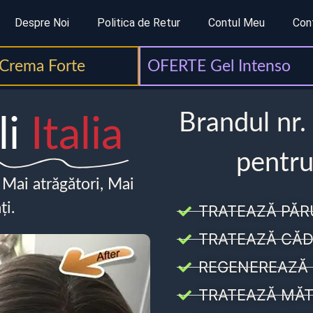
Despre Noi
Politica de Retur
Contul Meu
Con
Crema Forte
OFERTE Gel Intenso
Brandul nr.
li
Italia
pentru
, Mai atrăgători, Mai
ți.
TRATEAZĂ PĂR
TRATEAZĂ CĂD
REGENEREAZĂ 
TRATEAZĂ MĂT