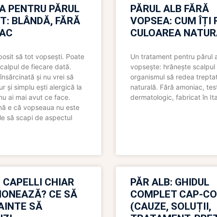
A PENTRU PĂRUL
PĂRUL ALB FĂRĂ
T: BLÂNDĂ, FĂRĂ
VOPSEA: CUM ÎȚI 
AC
CULOAREA NATUR
bosit să tot vopsești. Poate
Un tratament pentru părul 
scalpul de fiecare dată.
vopsește: hrănește scalpul 
însărcinată și nu vrei să
organismul să redea trepta
pur și simplu ești alergică la
naturală. Fără amoniac, tes
nu ai mai avut ce face.
dermatologic, fabricat în Ita
nă e că vopseaua nu este
le să scapi de aspectul
 CAPELLI CHIAR
PĂR ALB: GHIDUL
IONEAZĂ? CE SĂ
COMPLET CAP-C
NAINTE SĂ
(CAUZE, SOLUȚII,