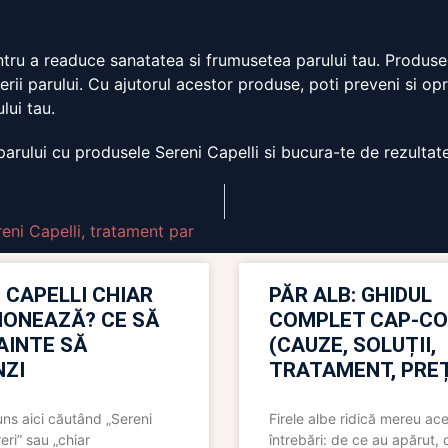
tru a readuce sanatatea si frumusetea parului tau. Produsele
derii parului. Cu ajutorul acestor produse, poti preveni si op
lui tau.
arului cu produsele Sereni Capelli si bucura-te de rezultat
eni Capelli
,
tratament par
 CAPELLI CHIAR
PĂR ALB: GHIDUL
IONEAZĂ? CE SĂ
COMPLET CAP-C
NAINTE SĂ
(CAUZE, SOLUȚII,
ZI
TRATAMENT, PREȚ
uns aici căutând „Sereni
Firele albe ridică mereu ace
eri” sau „chiar
întrebări: de ce au apărut,