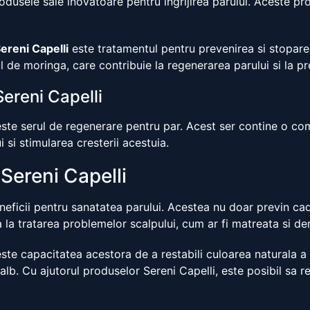
odusele sale inovatoare pentru ingrijirea parului. Aceste 
ereni Capelli
este tratamentul pentru prevenirea si stopare
ul de moringa, care contribuie la regenerarea parului si la pr
Sereni Capelli
ste serul de regenerare pentru par. Acest ser contine o co
i si stimularea cresterii acestuia.
 Sereni Capelli
eficii pentru sanatatea parului. Acestea nu doar previn cade
la tratarea problemelor scalpului, cum ar fi matreata si de
 este capacitatea acestora de a restabili culoarea naturala a 
lb. Cu ajutorul produselor Sereni Capelli, este posibil sa re