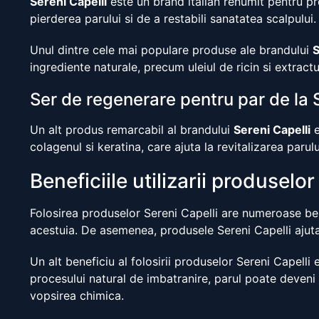
Sereni Capelli
este un brand italian renumit pentru pr
pierderea parului si de a restabili sanatatea scalpului.
Unul dintre cele mai populare produse ale brandului
S
ingrediente naturale, precum uleiul de ricin si extract
Ser de regenerare pentru par de la 
Un alt produs remarcabil al brandului
Sereni Capelli
e
colagenul si keratina, care ajuta la revitalizarea parulu
Beneficiile utilizarii produselor
Folosirea produselor Sereni Capelli are numeroase ben
acestuia. De asemenea, produsele Sereni Capelli ajuta 
Un alt beneficiu al folosirii produselor Sereni Capelli
procesului natural de imbatranire, parul poate deveni a
vopsirea chimica.