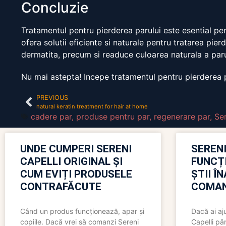
Concluzie
Tratamentul pentru pierderea parului este esential pen
ofera solutii eficiente si naturale pentru tratarea pier
dermatita, precum si readuce culoarea naturala a paru
Nu mai astepta! Incepe tratamentul pentru pierderea p
PREVIOUS
natural keratin treatment for hair at home
cadere par
,
produse pentru par
,
regenerare par
,
Ser
UNDE CUMPERI SERENI
SERENI
CAPELLI ORIGINAL ȘI
FUNCȚ
CUM EVIȚI PRODUSELE
ȘTII Î
CONTRAFĂCUTE
COMAN
Când un produs funcționează, apar și
Dacă ai aj
copiile. Dacă vrei să comanzi Sereni
Capelli păr