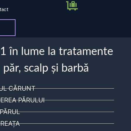
tact
 1 în lume la tratamente
 păr, scalp și barbă
UL CĂRUNT
EREA PĂRULUI
PĂRUL
REAȚA