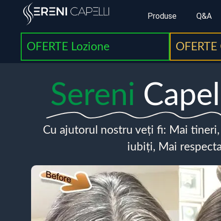
Produse
Q&A
OFERTE Lozione
OFERTE 
Sereni
Capel
Cu ajutorul nostru veți fi: Mai tineri
iubiți, Mai respecta