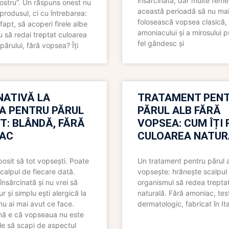
însărcinată, dar multe femei
 nostru”. Un răspuns onest nu
această perioadă să nu ma
produsul, ci cu întrebarea:
folosească vopsea clasică,
fapt, să acoperi firele albe
amoniacului și a mirosului p
 să redai treptat culoarea
fel gândesc și
părului, fără vopsea? Îți
NATIVĂ LA
TRATAMENT PEN
A PENTRU PĂRUL
PĂRUL ALB FĂRĂ
T: BLÂNDĂ, FĂRĂ
VOPSEA: CUM ÎȚI 
AC
CULOAREA NATUR
bosit să tot vopsești. Poate
Un tratament pentru părul 
scalpul de fiecare dată.
vopsește: hrănește scalpul 
însărcinată și nu vrei să
organismul să redea trepta
pur și simplu ești alergică la
naturală. Fără amoniac, tes
nu ai mai avut ce face.
dermatologic, fabricat în Ita
nă e că vopseaua nu este
le să scapi de aspectul