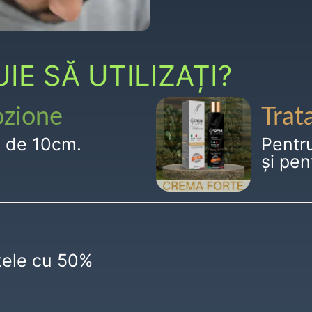
E SĂ UTILIZAȚI?
ozione
Trat
g de 10cm.
Pentr
și pen
ctele cu 50%