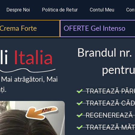
Despre Noi
Politica de Retur
Contul Meu
Con
Crema Forte
OFERTE Gel Intenso
Brandul nr.
li
Italia
pentru
, Mai atrăgători, Mai
ți.
TRATEAZĂ PĂR
TRATEAZĂ CĂD
REGENEREAZĂ 
TRATEAZĂ MĂT