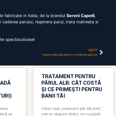
 fabricate in Italia, de la brandul
Sereni Capelli
,
ri caderea parului, regenera parul, trata matreata si
ele spectaculoase!
NEXT
masca naturala pentru cresterea parului
TRATAMENT PENTRU
OADĂ
PĂRUL ALB: CÂT COSTĂ
ȘI CE PRIMEȘTI PENTRU
URI)
BANII TĂI
leași
Când cauți „tratament păr alb preț”,
 dacă se
vrei un răspuns direct, nu o pagină