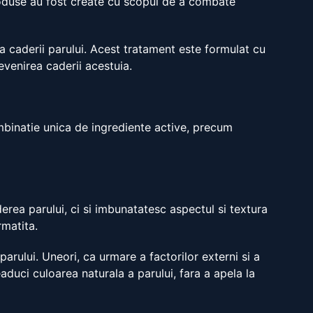
produse au fost create cu scopul de a combate
a caderii parului. Acest tratament este formulat cu
evenirea caderii acestuia.
mbinatie unica de ingrediente active, precum
rea parului, ci si imbunatatesc aspectul si textura
rmatita.
parului. Uneori, ca urmare a factorilor externi si a
aduci culoarea naturala a parului, fara a apela la