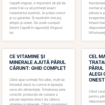
Capelli original, e important să știi de
funcționea
unde îl iei ca să primești exact
normal și s
tratamentul autentic, la prețul corect
părului e p
și cu garanție. Îți explicăm mai jos,
exagerate, 
simplu și onest. De unde cumperi
înhami înai
Sereni Capelli în siguranță Singurul
răspundem 
loc
înfrumuseț
CE VITAMINE ȘI
CEL MA
MINERALE AJUTĂ PĂRUL
TRATA
CĂRUNT: GHID COMPLET
PĂRUL
ALEGI 
ONEST
Când apar primele fire albe, mulți se
întreabă dacă nu cumva le lipsește
ceva din alimentație. Întrebarea este
Când cauți
corectă: producția de culoare a
pentru păr
părului depinde direct de câteva
răspunsuri
vitamine și minerale. Când organismul