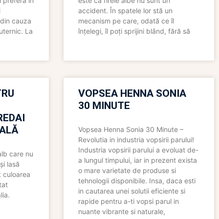
 preferă în
este că firele albe nu sunt un
i
accident. În spatele lor stă un
 din cauza
mecanism pe care, odată ce îl
uternic. La
înțelegi, îl poți sprijini blând, fără să
TRU
VOPSEA HENNA SONIA
30 MINUTE
REDAI
ALĂ
Vopsea Henna Sonia 30 Minute –
Revolutia in industria vopsirii parului!
Industria vopsirii parului a evoluat de-
alb care nu
a lungul timpului, iar in prezent exista
și lasă
o mare varietate de produse si
t culoarea
tehnologii disponibile. Insa, daca esti
tat
in cautarea unei solutii eficiente si
lia.
rapide pentru a-ti vopsi parul in
nuante vibrante si naturale,