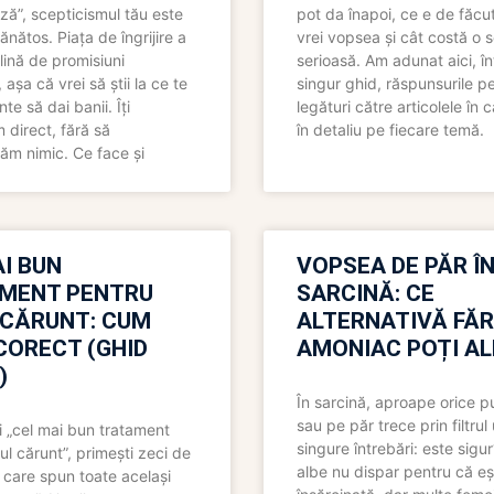
ză”, scepticismul tău este
pot da înapoi, ce e de făcu
ănătos. Piața de îngrijire a
vrei vopsea și cât costă o s
lină de promisiuni
serioasă. Am adunat aici, în
așa că vrei să știi la ce te
singur ghid, răspunsurile pe
nte să dai banii. Îți
legături către articolele în 
direct, fără să
în detaliu pe fiecare temă.
ăm nimic. Ce face și
I BUN
VOPSEA DE PĂR Î
MENT PENTRU
SARCINĂ: CE
 CĂRUNT: CUM
ALTERNATIVĂ FĂ
CORECT (GHID
AMONIAC POȚI A
)
În sarcină, aproape orice pu
sau pe păr trece prin filtrul
 „cel mai bun tratament
singure întrebări: este sigur
ul cărunt”, primești zeci de
albe nu dispar pentru că eș
 care spun toate același