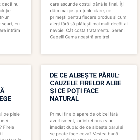
t dacă nu
care ascunde costul până la final. Îți
oluție
dăm mai jos prețurile clare, ce
tr-un
primești pentru fiecare produs și cum
 scurt, cu
alegi fără să plătești mai mult decât ai
care intrăm
nevoie. Cât costă tratamentul Sereni
Capelli Gama noastră are trei
N
DE CE ALBEȘTE PĂRUL:
CAUZELE FIRELOR ALBE
RĂ
ȘI CE POȚI FACE
LEGE
NATURAL
i pe piele
Primul fir alb apare de obicei fără
 unei
avertisment, iar întrebarea vine
? Firele
imediat după: de ce albește părul și
ti
se poate face ceva? Vestea bună