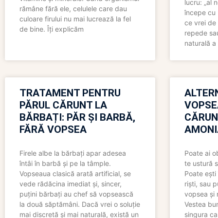
lucru: „al
rămâne fără ele, celulele care dau
începe cu 
culoare firului nu mai lucrează la fel
ce vrei de 
de bine. Îți explicăm
repede sau
naturală a 
TRATAMENT PENTRU
ALTER
PĂRUL CĂRUNT LA
VOPSE
BĂRBAȚI: PĂR ȘI BARBĂ,
CĂRUN
FĂRĂ VOPSEA
AMONI
Firele albe la bărbați apar adesea
Poate ai o
întâi în barbă și pe la tâmple.
te ustură 
Vopseaua clasică arată artificial, se
Poate ești 
vede rădăcina imediat și, sincer,
riști, sau 
puțini bărbați au chef să vopsească
vopsea și 
la două săptămâni. Dacă vrei o soluție
Vestea bu
mai discretă și mai naturală, există un
singura ca