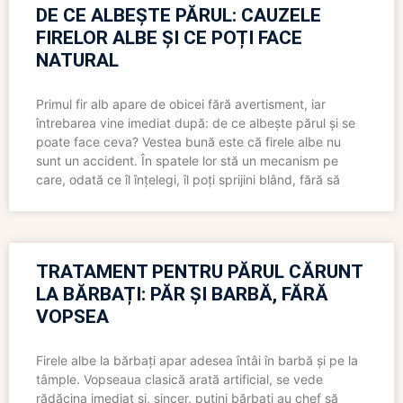
DE CE ALBEȘTE PĂRUL: CAUZELE
FIRELOR ALBE ȘI CE POȚI FACE
NATURAL
Primul fir alb apare de obicei fără avertisment, iar
întrebarea vine imediat după: de ce albește părul și se
poate face ceva? Vestea bună este că firele albe nu
sunt un accident. În spatele lor stă un mecanism pe
care, odată ce îl înțelegi, îl poți sprijini blând, fără să
TRATAMENT PENTRU PĂRUL CĂRUNT
LA BĂRBAȚI: PĂR ȘI BARBĂ, FĂRĂ
VOPSEA
Firele albe la bărbați apar adesea întâi în barbă și pe la
tâmple. Vopseaua clasică arată artificial, se vede
rădăcina imediat și, sincer, puțini bărbați au chef să