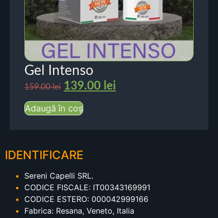
Gel Intenso
139.00
lei
159.00
lei
Adaugă în coș
IDENTIFICARE
Sereni Capelli SRL.
CODICE FISCALE: IT00343169991
CODICE ESTERO: 000042999166
Fabrica: Resana, Veneto, Italia