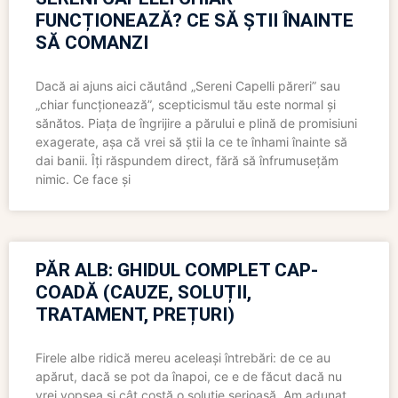
FUNCȚIONEAZĂ? CE SĂ ȘTII ÎNAINTE
SĂ COMANZI
Dacă ai ajuns aici căutând „Sereni Capelli păreri” sau
„chiar funcționează”, scepticismul tău este normal și
sănătos. Piața de îngrijire a părului e plină de promisiuni
exagerate, așa că vrei să știi la ce te înhami înainte să
dai banii. Îți răspundem direct, fără să înfrumusețăm
nimic. Ce face și
PĂR ALB: GHIDUL COMPLET CAP-
COADĂ (CAUZE, SOLUȚII,
TRATAMENT, PREȚURI)
Firele albe ridică mereu aceleași întrebări: de ce au
apărut, dacă se pot da înapoi, ce e de făcut dacă nu
vrei vopsea și cât costă o soluție serioasă. Am adunat