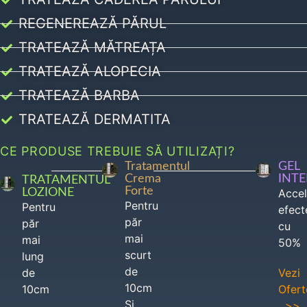
REGENEREAZĂ PĂRUL
TRATEAZĂ MĂTREAȚA
TRATEAZĂ ALOPECIA
TRATEAZĂ BARBA
TRATEAZĂ DERMATITA
CE PRODUSE TREBUIE SĂ UTILIZAȚI?
Tratamentul
GEL
Crema
INT
TRATAMENTUL
Forte
LOZIONE
Acce
Pentru
Pentru
efect
păr
păr
cu
mai
mai
50%
scurt
lung
de
de
Vezi
10cm
10cm
Ofert
Si
>>