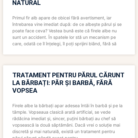
NATURAL
Primul fir alb apare de obicei fără avertisment, iar
întrebarea vine imediat după: de ce albește părul și se
poate face ceva? Vestea bună este că firele albe nu
sunt un accident. În spatele lor stă un mecanism pe
care, odată ce îl înțelegi, îl poți sprijini blând, fără să
TRATAMENT PENTRU PĂRUL CĂRUNT
LA BĂRBAȚI: PĂR ȘI BARBĂ, FĂRĂ
VOPSEA
Firele albe la bărbați apar adesea întâi în barbă și pe la
tâmple. Vopseaua clasică arată artificial, se vede
rădăcina imediat și, sincer, puțini bărbați au chef să
vopsească la două săptămâni. Dacă vrei o soluție mai
discretă și mai naturală, există un tratament pentru
părul cărunt gândit exact pentru