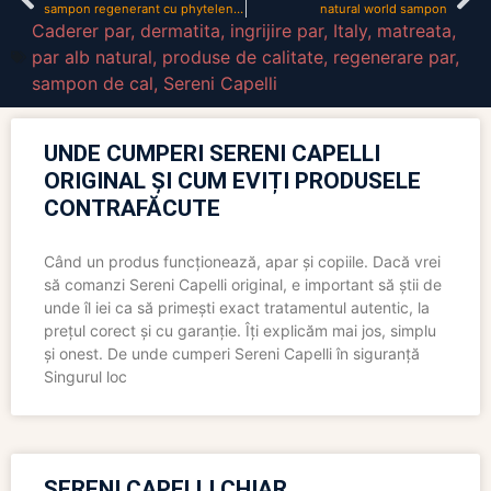
sampon regenerant cu phytelene complex cu usturoi si plante bio kr?uter
natural world sampon
Caderer par
,
dermatita
,
ingrijire par
,
Italy
,
matreata
,
par alb natural
,
produse de calitate
,
regenerare par
,
sampon de cal
,
Sereni Capelli
UNDE CUMPERI SERENI CAPELLI
ORIGINAL ȘI CUM EVIȚI PRODUSELE
CONTRAFĂCUTE
Când un produs funcționează, apar și copiile. Dacă vrei
să comanzi Sereni Capelli original, e important să știi de
unde îl iei ca să primești exact tratamentul autentic, la
prețul corect și cu garanție. Îți explicăm mai jos, simplu
și onest. De unde cumperi Sereni Capelli în siguranță
Singurul loc
SERENI CAPELLI CHIAR