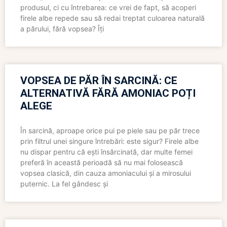
produsul, ci cu întrebarea: ce vrei de fapt, să acoperi
firele albe repede sau să redai treptat culoarea naturală
a părului, fără vopsea? Îți
VOPSEA DE PĂR ÎN SARCINĂ: CE
ALTERNATIVĂ FĂRĂ AMONIAC POȚI
ALEGE
În sarcină, aproape orice pui pe piele sau pe păr trece
prin filtrul unei singure întrebări: este sigur? Firele albe
nu dispar pentru că ești însărcinată, dar multe femei
preferă în această perioadă să nu mai folosească
vopsea clasică, din cauza amoniacului și a mirosului
puternic. La fel gândesc și