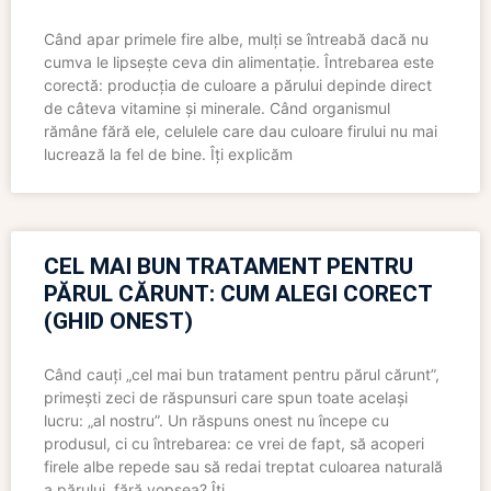
Când apar primele fire albe, mulți se întreabă dacă nu
cumva le lipsește ceva din alimentație. Întrebarea este
corectă: producția de culoare a părului depinde direct
de câteva vitamine și minerale. Când organismul
rămâne fără ele, celulele care dau culoare firului nu mai
lucrează la fel de bine. Îți explicăm
CEL MAI BUN TRATAMENT PENTRU
PĂRUL CĂRUNT: CUM ALEGI CORECT
(GHID ONEST)
Când cauți „cel mai bun tratament pentru părul cărunt”,
primești zeci de răspunsuri care spun toate același
lucru: „al nostru”. Un răspuns onest nu începe cu
produsul, ci cu întrebarea: ce vrei de fapt, să acoperi
firele albe repede sau să redai treptat culoarea naturală
a părului, fără vopsea? Îți