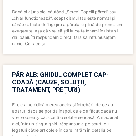
Dacă ai ajuns aici căutând „Sereni Capelli păreri” sau
„chiar funcționează”, scepticismul tău este normal și
sănătos. Piața de îngrijire a părului e plină de promisiuni
exagerate, așa că vrei să știi la ce te înhami înainte să
dai banii. Îți răspundem direct, fără să înfrumusețăm
nimic. Ce face și
PĂR ALB: GHIDUL COMPLET CAP-
COADĂ (CAUZE, SOLUȚII,
TRATAMENT, PREȚURI)
Firele albe ridică mereu aceleași întrebări: de ce au
apărut, dacă se pot da înapoi, ce e de făcut dacă nu
vrei vopsea și cât costă o soluție serioasă. Am adunat
aici, într-un singur ghid, răspunsurile pe scurt, cu
legături către articolele în care intrăm în detaliu pe